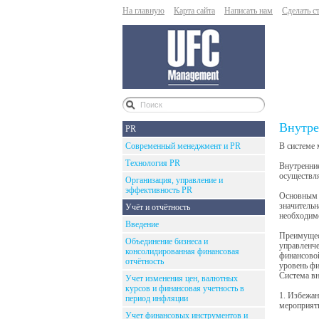
На главную
Карта сайта
Написать нам
Сделать с
Внутре
PR
Современный менеджмент и PR
В системе
Технология PR
Внутренние
осуществл
Организация, управление и
эффективность PR
Основным 
значительн
Учёт и отчётность
необходим
Введение
Преимущес
Объединение бизнеса и
управленче
консолидированная финансовая
финансовой
отчётность
уровень фи
Система в
Учет изменения цен, валютных
курсов и финансовая учетность в
1. Избежан
период инфляции
мероприяти
Учет финансовых инструментов и