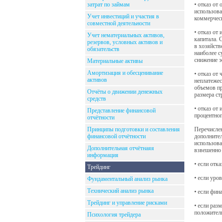
затрат по займам
• отказ от
использова
Учет инвестиций и участия в
коммерческ
совместной деятельности
• отказ от
Учет нематериальных активов,
капитала. 
резервов, условных активов и
в хозяйств
обязательств
наиболее с
снижение э
Материальные активы
Амортизация и обесценивание
• отказ от
активов
неплатежес
объемов пр
Отчёты о движении денежных
размера ст
средств
• отказ от
Представление финансовой
процентног
отчётности
Принципы подготовки и составления
Перечислен
финансовой отчётности
дополнител
использова
Дополнительная отчётнаяя
взвешенно
информация
• если отк
Трейдинг
• если уро
Фундаментальный анализ рынка
Технический анализ рынка
• если фин
Трейдинг и управление рисками
• если раз
положител
Психология трейдера