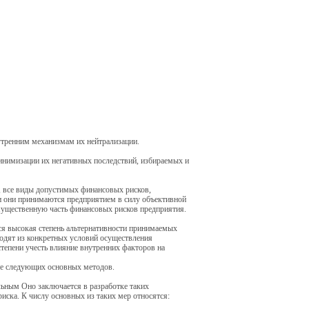
утренним механизмам их нейтрализации.
нимизации их негативных последствий, избираемых и
, все виды допустимых финансовых рисков,
ли они принимаются предприятием в силу объективной
ущественную часть финансовых рисков предприятия.
я высокая степень альтернативности принимаемых
ходят из конкретных условий осуществления
тепени учесть влияние внутренних факторов на
ие следующих основных методов.
льным Оно заключается в разработке таких
ска. К числу основных из таких мер относятся: