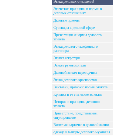
Этика деловых отношений
Этические принципы и нормы в
деловых отношениях
Деловые приемы
Сувениры в деловой сфере
Презентация и нормы делового
этикета
Этика делового телефонного
разговора
Этикет секретаря
Этикет руководителя
Деловой этикет переводчика
Этика делового красноречия
Выставки, ярмарки: нормы этикета
Критика и ее этические аспекты
История и принципы делового
этикета
Приветствие, представление,
титулирование
Визитная карточка в деловой жизни
одежда и манеры делового мужчины