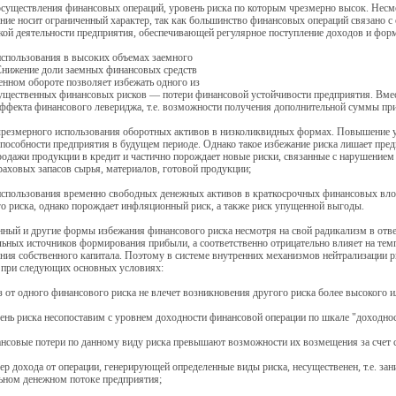
 осуществления финансовых операций, уровень риска по которым чрезмерно высок. Несм
ние носит ограниченный характер, так как большинство финансовых операций связано 
ой деятельности предприятия, обеспечивающей регулярное поступление доходов и фор
 использования в высоких объемах заемного
Снижение доли заемных финансовых средств
енном обороте позволяет избежать одного из
ущественных финансовых рисков — потери финансовой устойчивости предприятия. Вместе
ффекта финансового левериджа, т.е. возможности получения дополнительной суммы пр
 чрезмерного использования оборотных активов в низколиквидных формах. Повышение у
пособности предприятия в будущем периоде. Однако такое избежание риска лишает пре
одажи продукции в кредит и частично порождает новые риски, связанные с нарушением
раховых запасов сырья, материалов, готовой продукции;
 использования временно свободных денежных активов в краткосрочных финансовых вло
о риска, однако порождает инфляционный риск, а также риск упущенной выгоды.
ный и другие формы избежания финансового риска несмотря на свой радикализм в отв
ьных источников формирования прибыли, а соответственно отрицательно влияет на тем
ния собственного капитала. Поэтому в системе внутренних механизмов нейтрализации р
 при следующих основных условиях:
аз от одного финансового риска не влечет возникновения другого риска более высокого 
вень риска несопоставим с уровнем доходности финансовой операции по шкале "доходнос
ансовые потери по данному виду риска превышают возможности их возмещения за счет 
мер дохода от операции, генерирующей определенные виды риска, несущественен, т.е. 
ьном денежном потоке предприятия;