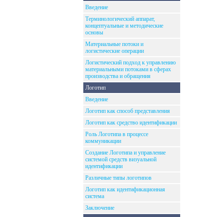
Введение
Терминологический аппарат,
концептуальные и методические
основы
Материальные потоки и
логистические операции
Логистический подход к управлению
материальными потоками в сферах
производства и обращения
Логотип
Введение
Логотип как способ представления
Логотип как средство идентификации
Роль Логотипа в процессе
коммуникации
Создание Логотипа и управление
системой средств визуальной
идентификации
Различные типы логотипов
Логотип как идентификационная
система
Заключение