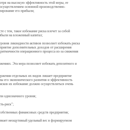
отря на высокую эффективность этой меры, ее
с осуществлением основной производственно-
мирование его прибыли;
 с тем, такое избежание риска влечет за собой
ибыли на вложенный капитал;
ровня ликвидности активов позволяет избежать риска
дприятие дополнительных доходов от расширения
 ритмичности операционного процесса из-за снижения
жениях. Эта мера позволяет избежать депозитного и
ержении отдельных их видов лишает предприятие
пы его экономического развития и эффективность
исков их избежание должно осуществляться очень
или однозначного уровня;
ть-риск";
собственных финансовых средств предприятия;
занимает неощутимый удельный вес в формируемом