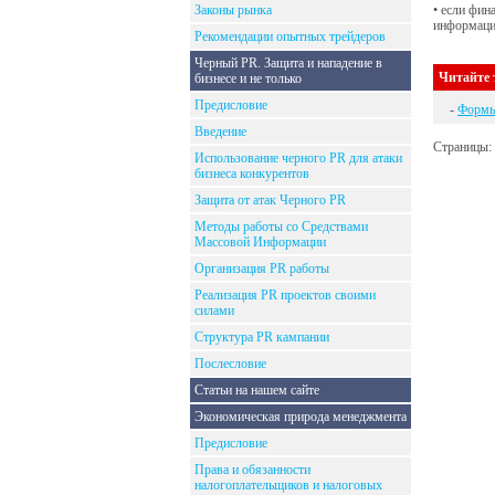
Законы рынка
• если фин
информацио
Рекомендации опытных трейдеров
Черный PR. Защита и нападение в
Читайте 
бизнесе и не только
Предисловие
-
Формы
Введение
Страницы:
Использование черного PR для атаки
бизнеса конкурентов
Защита от атак Черного PR
Методы работы со Средствами
Массовой Информации
Организация PR работы
Реализация PR проектов своими
силами
Структура PR кампании
Послесловие
Статьи на нашем сайте
Экономическая природа менеджмента
Предисловие
Права и обязанности
налогоплательщиков и налоговых