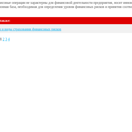
ансовые операции не характерны для финансовой деятельности предприятия, носят иннов
нная база, необходимая для определения уровня финансовых рисков и принятия соотв
также:
 и виды страхования финансовых рисков
1
2
3
4