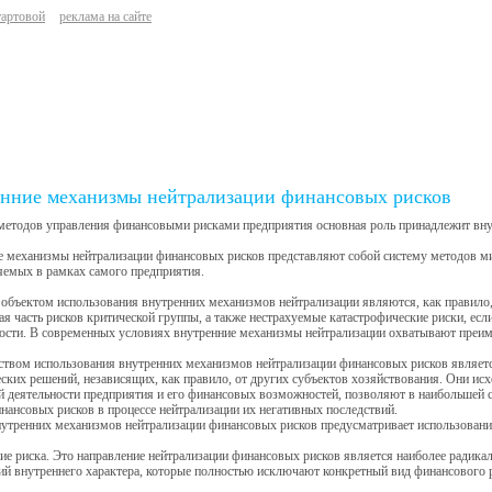
тартовой
реклама на сайте
нние механизмы нейтрализации финансовых рисков
 методов управления финансовыми рисками предприятия основная роль принадлежит вн
 механизмы нейтрализации финансовых рисков представляют собой систему методов ми
яемых в рамках самого предприятия.
объектом использования внутренних механизмов нейтрализации являются, как правило
ая часть рисков критической группы, а также нестрахуемые катастрофические риски, ес
ости. В современных условиях внутренние механизмы нейтрализации охватывают преим
твом использования внутренних механизмов нейтрализации финансовых рисков являетс
ских решений, независящих, как правило, от других субъектов хозяйствования. Они ис
 деятельности предприятия и его финансовых возможностей, позволяют в наибольшей с
нансовых рисков в процессе нейтрализации их негативных последствий.
нутренних механизмов нейтрализации финансовых рисков предусматривает использован
ие риска. Это направление нейтрализации финансовых рисков является наиболее радика
й внутреннего характера, которые полностью исключают конкретный вид финансового ри