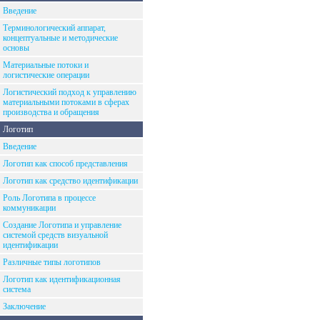
Введение
Терминологический аппарат,
концептуальные и методические
основы
Материальные потоки и
логистические операции
Логистический подход к управлению
материальными потоками в сферах
производства и обращения
Логотип
Введение
Логотип как способ представления
Логотип как средство идентификации
Роль Логотипа в процессе
коммуникации
Создание Логотипа и управление
системой средств визуальной
идентификации
Различные типы логотипов
Логотип как идентификационная
система
Заключение