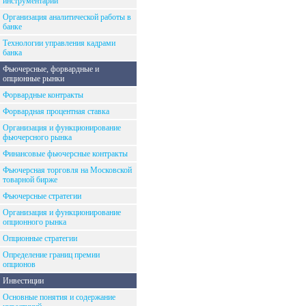
инструментарий
Организация аналитической работы в
банке
Технологии управления кадрами
банка
Фьючерсные, форвардные и
опционные рынки
Форвардные контракты
Форвардная процентная ставка
Организация и функционирование
фьючерсного рынка
Финансовые фьючерсные контракты
Фьючерсная торговля на Московской
товарной бирже
Фьючерсные стратегии
Организация и функционирование
опционного рынка
Опционные стратегии
Определение границ премии
опционов
Инвестиции
Основные понятия и содержание