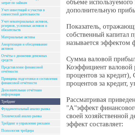
объеме используемого
затрат по займам
дополнительную прибы
Учет инвестиций и участия в
совместной деятельности
Учет нематериальных активов,
Показатель, отражающ
резервов, условных активов и
обязательств
собственный капитал п
Материальные активы
называется эффектом 
Амортизация и обесценивание
активов
Отчёты о движении денежных
Сумма валовой прибыли
средств
Коэффициент валовой р
Представление финансовой
отчётности
процентов за кредит),
Принципы подготовки и составления
процентов за кредит, у
финансовой отчётности
Дополнительная отчётнаяя
информация
Рассматривая приведе
Трейдинг
"А"эффект финансового
Фундаментальный анализ рынка
своей хозяйственной д
Технический анализ рынка
эффект составляет:
Трейдинг и управление рисками
Психология трейдера