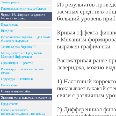
Законы рынка
Из результатов провед
Рекомендации опытных трейдеров
заемных средств в общ
Черный PR. Защита и нападение в
больший уровень прибы
бизнесе и не только
Предисловие
Введение
Кривая эффекта финан
Использование черного PR для атаки
• Механизм формирова
бизнеса конкурентов
выражен графически.
Защита от атак Черного PR
Методы работы со Средствами
Массовой Информации
Рассматривая ранее п
Организация PR работы
левериджа, можно выд
Реализация PR проектов своими
силами
Структура PR кампании
1) Налоговый корректо
Послесловие
показывает в какой ст
Статьи на нашем сайте
связи с различным ур
Экономическая природа менеджмента
Предисловие
2) Дифференциал фина
Права и обязанности
налогоплательщиков и налоговых