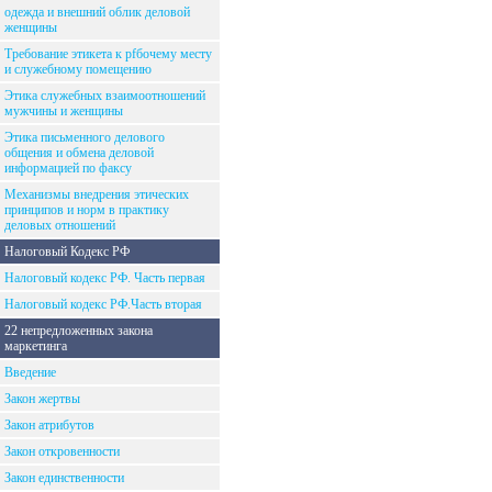
одежда и внешний облик деловой
женщины
Требование этикета к рfбочему месту
и служебному помещению
Этика служебных взаимоотношений
мужчины и женщины
Этика письменного делового
общения и обмена деловой
информацией по факсу
Механизмы внедрения этических
принципов и норм в практику
деловых отношений
Налоговый Кодекс РФ
Налоговый кодекс РФ. Часть первая
Налоговый кодекс РФ.Часть вторая
22 непредложенных закона
маркетинга
Введение
Закон жертвы
Закон атрибутов
Закон откровенности
Закон единственности