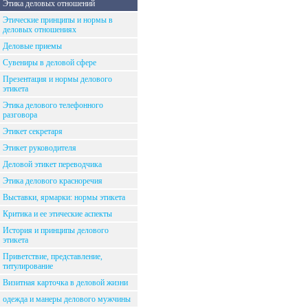
Этика деловых отношений
Этические принципы и нормы в
деловых отношениях
Деловые приемы
Сувениры в деловой сфере
Презентация и нормы делового
этикета
Этика делового телефонного
разговора
Этикет секретаря
Этикет руководителя
Деловой этикет переводчика
Этика делового красноречия
Выставки, ярмарки: нормы этикета
Критика и ее этические аспекты
История и принципы делового
этикета
Приветствие, представление,
титулирование
Визитная карточка в деловой жизни
одежда и манеры делового мужчины