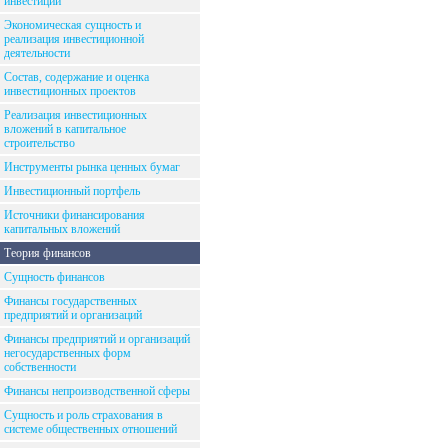
инвестиций
Экономическая сущность и
реализация инвестиционной
деятельности
Состав, содержание и оценка
инвестиционных проектов
Реализация инвестиционных
вложений в капитальное
строительство
Инструменты рынка ценных бумаг
Инвестиционный портфель
Источники финансирования
капитальных вложений
Теория финансов
Сущность финансов
Финансы государственных
предприятий и организаций
Финансы предприятий и организаций
негосударственных форм
собственности
Финансы непроизводственной сферы
Сущность и роль страхования в
системе общественных отношений