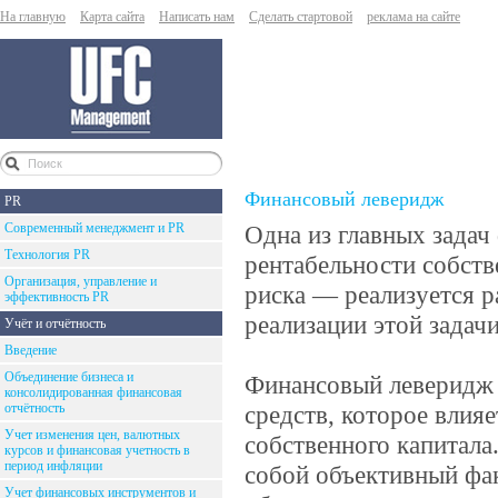
На главную
Карта сайта
Написать нам
Сделать стартовой
реклама на сайте
Финансовый леверидж
PR
Современный менеджмент и PR
Одна из главных зада
Технология PR
рентабельности собств
Организация, управление и
риска — реализуется 
эффективность PR
реализации этой задач
Учёт и отчётность
Введение
Объединение бизнеса и
Финансовый леверидж 
консолидированная финансовая
отчётность
средств, которое влия
Учет изменения цен, валютных
собственного капитал
курсов и финансовая учетность в
период инфляции
собой объективный фа
Учет финансовых инструментов и