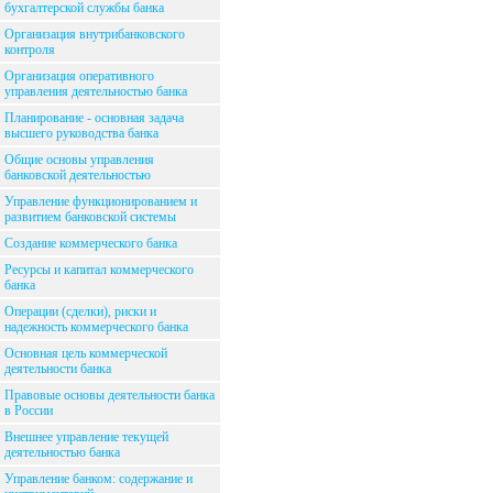
бухгалтерской службы банка
Организация внутрибанковского
контроля
Организация оперативного
управления деятельностью банка
Планирование - основная задача
высшего руководства банка
Общие основы управления
банковской деятельностью
Управление функционированием и
развитием банковской системы
Создание коммерческого банка
Ресурсы и капитал коммерческого
банка
Операции (сделки), риски и
надежность коммерческого банка
Основная цель коммерческой
деятельности банка
Правовые основы деятельности банка
в России
Внешнее управление текущей
деятельностью банка
Управление банком: содержание и