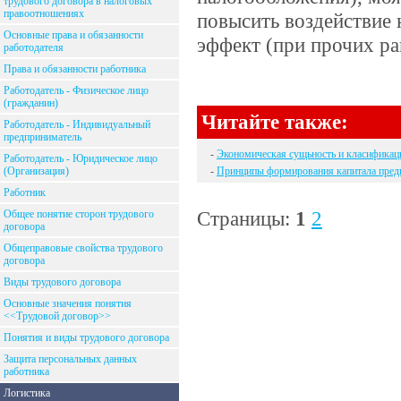
трудового договора в налоговых
правоотношениях
повысить воздействие 
Основные права и обязанности
эффект (при прочих ра
работодателя
Права и обязанности работника
Работодатель - Физическое лицо
(гражданин)
Читайте также:
Работодатель - Индивидуальный
предприниматель
-
Экономическая сущьность и класификац
Работодатель - Юридическое лицо
(Организация)
-
Принципы формирования капитала пред
Работник
Страницы:
1
2
Общее понятие сторон трудового
договора
Общеправовые свойства трудового
договора
Виды трудового договора
Основные значения понятия
<<Трудовой договор>>
Понятия и виды трудового договора
Защита персональных данных
работника
Логистика