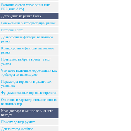
Развитие систем управления типа
ERP(типа APS)
Детрейдинг на рынке Forex
Forex-самый быстрорастущий рынок
История Forex
Долгосрочные факторы валютного
рынка
Краткосрочные факторы валютного
рынка
Правильно выбрать время - залог
успеха
Что такое валютные корреляции и как
трейдеры их используют
Параметры торговли в различных
условиях
Фундаментальные торговые стратегии
Описание и характеристики основных
валютных пар
Крах доллара и как извлечь из него
выгоду
Почему доллар рухнет
Деньги тогда и сейчас