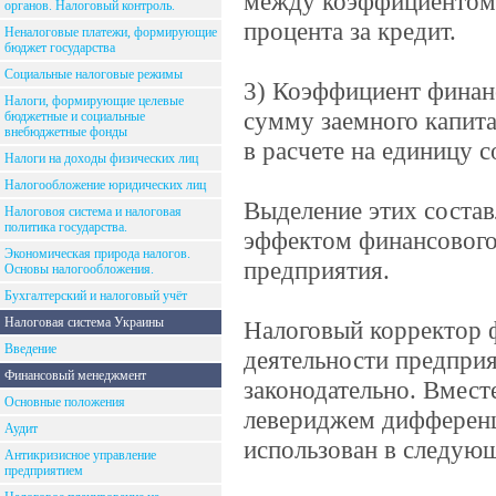
между коэффициентом 
органов. Налоговый контроль.
процента за кредит.
Неналоговые платежи, формирующие
бюджет государства
Социальные налоговые режимы
3) Коэффициент финан
Налоги, формирующие целевые
сумму заемного капита
бюджетные и социальные
внебюджетные фонды
в расчете на единицу с
Налоги на доходы физических лиц
Налогообложение юридических лиц
Выделение этих соста
Налоговоя система и налоговая
политика государства.
эффектом финансового
Экономическая природа налогов.
предприятия.
Основы налогообложения.
Бухгалтерский и налоговый учёт
Налоговая система Украины
Налоговый корректор ф
Введение
деятельности предприят
Финансовый менеджмент
законодательно. Вмест
Основные положения
левериджем дифференц
Аудит
использован в следую
Антикризисное управление
предприятием