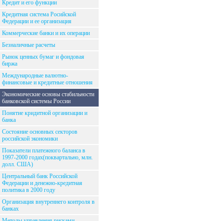
Кредит и его функции
Кредитная система Росийской
Федерации и ее организация
Коммерческие банки и их операции
Безналичные расчеты
Рынок ценных бумаг и фондовая
биржа
Международные валютно-
финансовые и кредитные отношения
Экономические основы стабильности
банковской системы России
Понятие кридитной организации и
банка
Состояние основных секторов
российской экономики
Показатели платежного баланса в
1997-2000 годах(поквартально, млн.
долл. США)
Центральный банк Российской
Федерации и денежно-кредитная
политика в 2000 году
Организация внутреннего контроля в
банках
Методы управления рисками