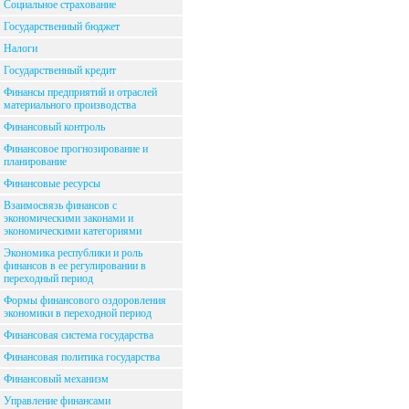
Социальное страхование
Государственный бюджет
Налоги
Государственный кредит
Финансы предприятий и отраслей
материального производства
Финансовый контроль
Финансовое прогнозирование и
планирование
Финансовые ресурсы
Взаимосвязь финансов с
экономическими законами и
экономическими категориями
Экономика республики и роль
финансов в ее регулировании в
переходный период
Формы финансового оздоровления
экономики в переходной период
Финансовая система государства
Финансовая политика государства
Финансовый механизм
Управление финансами