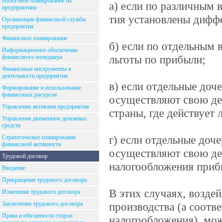
Налоговое планирование на
а) если по различным 
предприятиии
тия установлены дифф
Организация финансовой службы
предприятия
Финансовое планирование
б) если по отдельным 
Информационное обеспечение
льготы по прибыли;
финансового менеджера
Финансовые инструменты в
деятельности предприятия
в) если отдельные до
Формирование и использование
финансовых рисурсов
осуществляют свою де
Управление активами предприятия
страны, где действует
Управление движением денежных
средств
г) если отдельные до
Стратегическое планирование
финансовой активности
осуществляют свою дея
Трудовой договор
налогообложения приб
Введение
Прекращение трудового договора
В этих случаях, возде
Изменение трудового договора
Заключение трудового договора
производства (а соотв
Права и обязанности сторон
налогообложения), мо