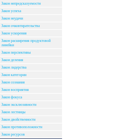
Закон непредсказуемости
Закон успеха
Закон неудачи
Закон очковтирательства
Закон ускорения
Закон расширения продуктовой
линейки
Закон перспективы
Закон деления
Закон лидерства
Закон категории
Закон сознания
Закон восприятия
Закон фокуса
Закон эксклюзивности
Закон лестницы
Закон двойственности
Закон противоположности
Закон ресурсов