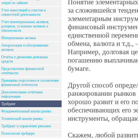
Понятие элементарных
затрат по займам
за сложившейся тенде
Учет инвестиций и участия в
совместной деятельности
элементарным инструм
Учет нематериальных активов,
финансовый инструмент
резервов, условных активов и
обязательств
единственной переменн
Материальные активы
обмена, валюта и т.д.,
Амортизация и обесценивание
активов
Например, долговая це
Отчёты о движении денежных
погашению выплачиваю
средств
бумаге.
Представление финансовой
отчётности
Принципы подготовки и составления
Другой способ опреде
финансовой отчётности
ранжировании рынков 
Дополнительная отчётнаяя
информация
хорошо развит и его п
Трейдинг
обеспечивающих его эф
Фундаментальный анализ рынка
инструменты, обращаю
Технический анализ рынка
Трейдинг и управление рисками
Скажем, любой развиты
Психология трейдера