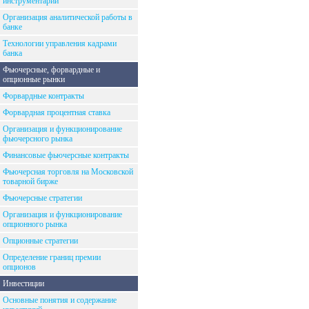
инструментарий
Организация аналитической работы в
банке
Технологии управления кадрами
банка
Фьючерсные, форвардные и
опционные рынки
Форвардные контракты
Форвардная процентная ставка
Организация и функционирование
фьючерсного рынка
Финансовые фьючерсные контракты
Фьючерсная торговля на Московской
товарной бирже
Фьючерсные стратегии
Организация и функционирование
опционного рынка
Опционные стратегии
Определение границ премии
опционов
Инвестиции
Основные понятия и содержание