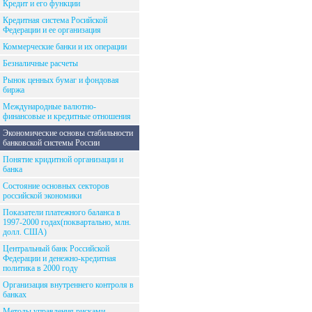
Кредит и его функции
Кредитная система Росийской
Федерации и ее организация
Коммерческие банки и их операции
Безналичные расчеты
Рынок ценных бумаг и фондовая
биржа
Международные валютно-
финансовые и кредитные отношения
Экономические основы стабильности
банковской системы России
Понятие кридитной организации и
банка
Состояние основных секторов
российской экономики
Показатели платежного баланса в
1997-2000 годах(поквартально, млн.
долл. США)
Центральный банк Российской
Федерации и денежно-кредитная
политика в 2000 году
Организация внутреннего контроля в
банках
Методы управления рисками