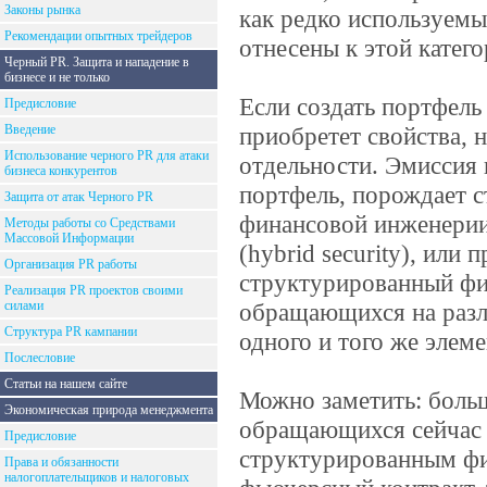
Законы рынка
как редко используемы
Рекомендации опытных трейдеров
отнесены к этой катего
Черный PR. Защита и нападение в
бизнесе и не только
Если создать портфель
Предисловие
Введение
приобретет свойства,
Использование черного PR для атаки
отдельности. Эмиссия 
бизнеса конкурентов
портфель, порождает 
Защита от атак Черного PR
финансовой инженерии
Методы работы со Средствами
Массовой Информации
(hybrid security), или
Организация PR работы
структурированный фи
Реализация PR проектов своими
силами
обращающихся на разл
Структура PR кампании
одного и того же элем
Послесловие
Статьи на нашем сайте
Можно заметить: боль
Экономическая природа менеджмента
обращающихся сейчас н
Предисловие
структурированным ф
Права и обязанности
налогоплательщиков и налоговых