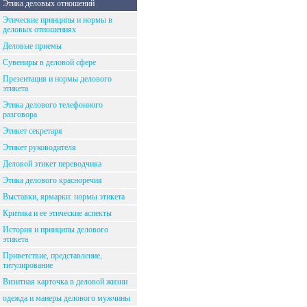
Этика деловых отношений
Этические принципы и нормы в
деловых отношениях
Деловые приемы
Сувениры в деловой сфере
Презентация и нормы делового
этикета
Этика делового телефонного
разговора
Этикет секретаря
Этикет руководителя
Деловой этикет переводчика
Этика делового красноречия
Выставки, ярмарки: нормы этикета
Критика и ее этические аспекты
История и принципы делового
этикета
Приветствие, представление,
титулирование
Визитная карточка в деловой жизни
одежда и манеры делового мужчины