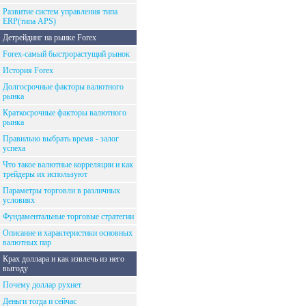
Развитие систем управления типа
ERP(типа APS)
Детрейдинг на рынке Forex
Forex-самый быстрорастущий рынок
История Forex
Долгосрочные факторы валютного
рынка
Краткосрочные факторы валютного
рынка
Правильно выбрать время - залог
успеха
Что такое валютные корреляции и как
трейдеры их используют
Параметры торговли в различных
условиях
Фундаментальные торговые стратегии
Описание и характеристики основных
валютных пар
Крах доллара и как извлечь из него
выгоду
Почему доллар рухнет
Деньги тогда и сейчас