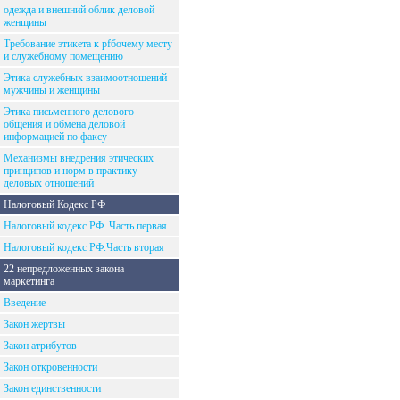
одежда и внешний облик деловой
женщины
Требование этикета к рfбочему месту
и служебному помещению
Этика служебных взаимоотношений
мужчины и женщины
Этика письменного делового
общения и обмена деловой
информацией по факсу
Механизмы внедрения этических
принципов и норм в практику
деловых отношений
Налоговый Кодекс РФ
Налоговый кодекс РФ. Часть первая
Налоговый кодекс РФ.Часть вторая
22 непредложенных закона
маркетинга
Введение
Закон жертвы
Закон атрибутов
Закон откровенности
Закон единственности