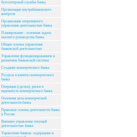
бухгалтерской службы банка
Организация внутрибанковского
контроля
Организация оперативного
управления деятельностью банка
Планирование - основная задача
высшего руководства банка
Общие основы управления
банковской деятельностью
Управление функционированием и
развитием банковской системы
Создание коммерческого банка
Ресурсы и капитал коммерческого
банка
Операции (сделки), риски и
надежность коммерческого банка
Основная цель коммерческой
деятельности банка
Правовые основы деятельности банка
в России
Внешнее управление текущей
деятельностью банка
Управление банком: содержание и