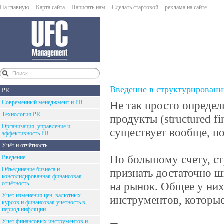
На главную
Карта сайта
Написать нам
Сделать стартовой
реклама на сайте
Введение в структурирован
PR
Современный менеджмент и PR
Не так просто определ
Технология PR
продукты (structured f
Организация, управление и
существует вообще, по
эффективность PR
Учёт и отчётность
По большому счету, 
Введение
Объединение бизнеса и
признать достаточно 
консолидированная финансовая
отчётность
на рынок. Общее у ни
Учет изменения цен, валютных
инструментов, которые
курсов и финансовая учетность в
период инфляции
Учет финансовых инструментов и