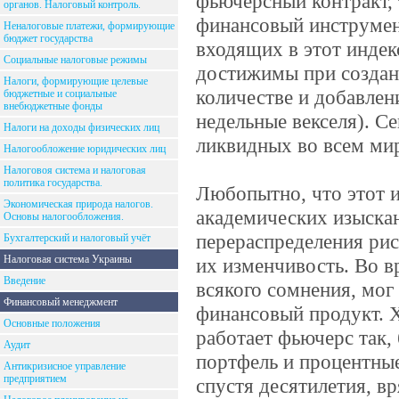
фьючерсный контракт,
органов. Налоговый контроль.
финансовый инструмен
Неналоговые платежи, формирующие
бюджет государства
входящих в этот индек
Социальные налоговые режимы
достижимы при создан
Налоги, формирующие целевые
количестве и добавлен
бюджетные и социальные
внебюджетные фонды
недельные векселя). 
Налоги на доходы физических лиц
ликвидных во всем ми
Налогообложение юридических лиц
Налоговоя система и налоговая
политика государства.
Любопытно, что этот и
Экономическая природа налогов.
академических изыска
Основы налогообложения.
перераспределения рис
Бухгалтерский и налоговый учёт
Налоговая система Украины
их изменчивость. Во в
Введение
всякого сомнения, мог
Финансовый менеджмент
финансовый продукт. Х
Основные положения
работает фьючерс так,
Аудит
портфель и процентны
Антикризисное управление
предприятием
спустя десятилетия, в