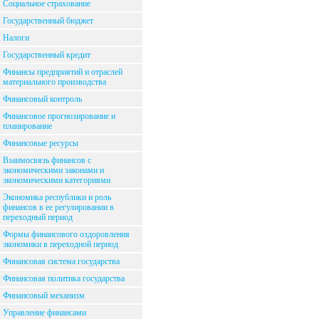
Социальное страхование
Государственный бюджет
Налоги
Государственный кредит
Финансы предприятий и отраслей
материального производства
Финансовый контроль
Финансовое прогнозирование и
планирование
Финансовые ресурсы
Взаимосвязь финансов с
экономическими законами и
экономическими категориями
Экономика республики и роль
финансов в ее регулировании в
переходный период
Формы финансового оздоровления
экономики в переходной период
Финансовая система государства
Финансовая политика государства
Финансовый механизм
Управление финансами