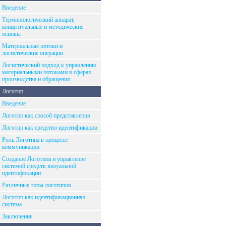
Введение
Терминологический аппарат,
концептуальные и методические
основы
Материальные потоки и
логистические операции
Логистический подход к управлению
материальными потоками в сферах
производства и обращения
Логотип
Введение
Логотип как способ представления
Логотип как средство идентификации
Роль Логотипа в процессе
коммуникации
Создание Логотипа и управление
системой средств визуальной
идентификации
Различные типы логотипов
Логотип как идентификационная
система
Заключение