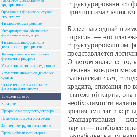
Налоговое планирование на
структурированного ф
предприятиии
причина изменения взг
Организация финансовой службы
предприятия
Финансовое планирование
Более наглядный приме
Информационное обеспечение
отрасль, — это платеж
финансового менеджера
Финансовые инструменты в
структурированным фин
деятельности предприятия
представляется логичн
Формирование и использование
финансовых рисурсов
Ответом является то, 
Управление активами предприятия
сведены воедино множ
Управление движением денежных
банковский счет, стан
средств
кредита, списания по в
Стратегическое планирование
финансовой активности
платежной карты, она 
Трудовой договор
необходимости наличные
Введение
зрения эмитента карты
Прекращение трудового договора
Стандартизация — клю
Изменение трудового договора
Заключение трудового договора
карты — наиболее ярки
Права и обязанности сторон
разработке: карту надо