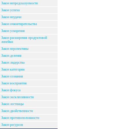
Закон непредсказуемости
Закон успеха
Закон неудачи
Закон очковтирательства
Закон ускорения
Закон расширения продуктовой
линейки
Закон перспективы
Закон деления
Закон лидерства
Закон категории
Закон сознания
Закон восприятия
Закон фокуса
Закон эксклюзивности
Закон лестницы
Закон двойственности
Закон противоположности
Закон ресурсов