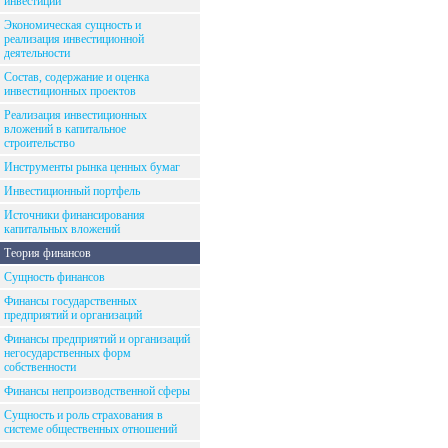
инвестиций
Экономическая сущность и
реализация инвестиционной
деятельности
Состав, содержание и оценка
инвестиционных проектов
Реализация инвестиционных
вложений в капитальное
строительство
Инструменты рынка ценных бумаг
Инвестиционный портфель
Источники финансирования
капитальных вложений
Теория финансов
Сущность финансов
Финансы государственных
предприятий и организаций
Финансы предприятий и организаций
негосударственных форм
собственности
Финансы непроизводственной сферы
Сущность и роль страхования в
системе общественных отношений