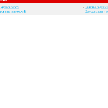
также:
 управляемости
-
Единство подчине
ирование полномочий
-
Централизация и д