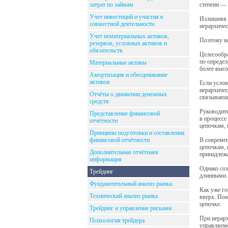
затрат по займам
степени — 
Учет инвестиций и участия в
Излишняя ц
совместной деятельности
иерархичес
Учет нематериальных активов,
Поэтому на
резервов, условных активов и
обязательств
Целесообр
по определ
Материальные активы
более высо
Амортизация и обесценивание
активов
Если услов
иерархичес
Отчёты о движении денежных
связывающи
средств
Руководите
Представление финансовой
в процессе
отчётности
цепочкам, 
Принципы подготовки и составления
финансовой отчётности
В современ
цепочкам, 
Дополнительная отчётнаяя
принадлеж
информация
Однако соз
Трейдинг
длинными.
Фундаментальный анализ рынка
Как уже го
Технический анализ рынка
вверх. Пом
цепочке.
Трейдинг и управление рисками
При иерарх
Психология трейдера
управляемо