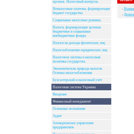
Читайте 
органов. Налоговый контроль.
Неналоговые платежи, формирующие
-
Норма
бюджет государства
-
Делег
Социальные налоговые режимы
Налоги, формирующие целевые
бюджетные и социальные
внебюджетные фонды
Налоги на доходы физических лиц
Налогообложение юридических лиц
Налоговоя система и налоговая
политика государства.
Экономическая природа налогов.
Основы налогообложения.
Бухгалтерский и налоговый учёт
Налоговая система Украины
Введение
Финансовый менеджмент
Основные положения
Аудит
Антикризисное управление
предприятием