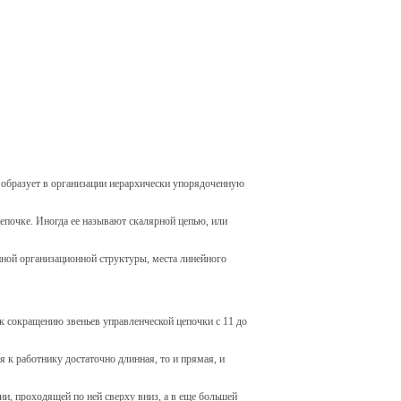
. образует в организации иерархически упорядоченную
епочке. Иногда ее называют скалярной цепью, или
анной организационной структуры, места линейного
 к сокращению звеньев управленческой цепочки с 11 до
я к работнику достаточно длинная, то и прямая, и
ии, проходящей по ней сверху вниз, а в еще большей