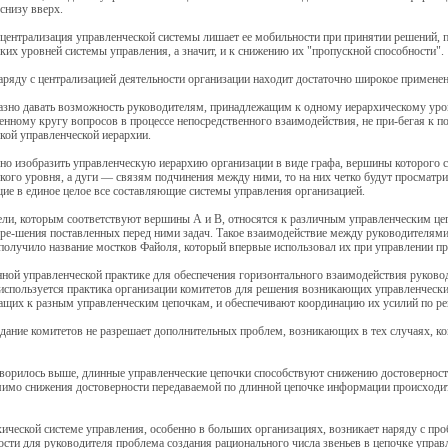
снизу вверх.
ентрализация управленческой системы лишает ее мобильности при принятии решений, 
ких уровней системы управления, а значит, и к снижению их "пропускной способности".
ряду с централизацией деятельности организации находит достаточно широкое применен
азно давать возможность руководителям, принадлежащим к одному иерархическому уро
енному кругу вопросов в процессе непосредственного взаимодействия, не при-бегая к 
кой управленческой иерархии.
но изобразить управленческую иерархию организации в виде графа, вершины которого 
кого уровня, а дуги — связям подчинения между ними, то на них четко будут просматр
е в единое целое все составляющие системы управления организацией.
ли, которым соответствуют вершины А и В, относятся к различным управленческим це
 ре-шения поставленных перед ними задач. Такое взаимодействие между руководителя
получило название мостков Файоля, который впервые использовал их при управлении п
ной управленческой практике для обеспечения горизонтального взаимодействия руков
используется практика организации комитетов для решения возникающих управленческ
ащих к разным управленческим цепочкам, и обеспечивают координацию их усилий по р
дание комитетов не разрешает дополнительных проблем, возникающих в тех случаях, к
ворилось выше, длинные управленческие цепочки способствуют снижению достоверност
имо снижения достоверности передаваемой по длинной цепочке информации происходит
ической системе управления, особенно в больших организациях, возникает наряду с п
сти для руководителя проблема создания рационального числа звеньев в цепочке управ