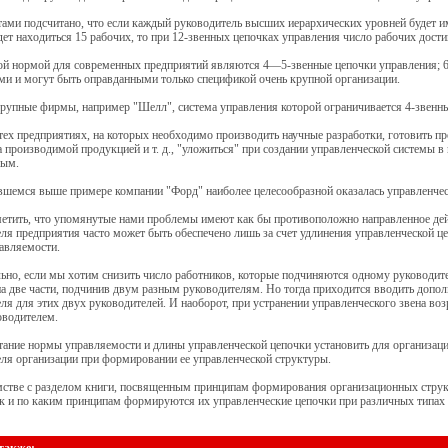
ами подсчитано, что если каждый руководитель высших иерархических уровней будет им
дет находиться 15 рабочих, то при 12-звенных цепочках управления число рабочих дости
й нормой для современных предприятий являются 4—5-звенные цепочки управления; 6-
и и могут быть оправданными только спецификой очень крупной организации.
рупные фирмы, например "Шелл", система управления которой ограничивается 4-звенн
тех предприятиях, на которых необходимо производить научные разработки, готовить п
а производимой продукцией и т. д., "уложиться" при создании управленческой системы в
ным.
шемся выше примере компании "Форд" наиболее целесообразной оказалась управленческ
етить, что упомянутые нами проблемы имеют как бы противоположно направленное де
ля предприятия часто может быть обеспечено лишь за счет удлинения управленческой це
авляемости.
ьно, если мы хотим снизить число работников, которые подчиняются одному руководит
 две части, подчинив двум разным руководителям. Но тогда приходится вводить допол
ля для этих двух руководителей. И наоборот, при устранении управленческого звена во
оводителем.
тание нормы управляемости и длины управленческой цепочки установить для организаци
ля организации при формировании ее управленческой структуры.
мстве с разделом книги, посвященным принципам формирования организационных струк
к и по каким принципам формируются их управленческие цепочки при различных типах