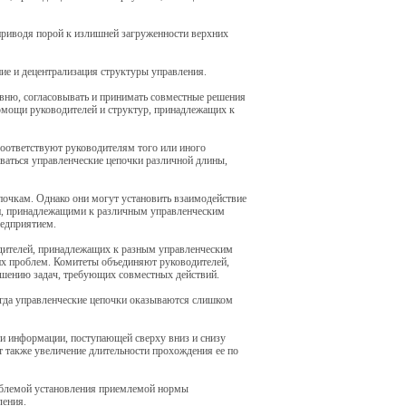
приводя порой к излишней загруженности верхних
ие и децентрализация структуры управления.
вню, согласовывать и принимать совместные решения
помощи руководителей и структур, принадлежащих к
соответствуют руководителям того или иного
иваться управленческие цепочки различной длины,
почкам. Однако они могут установить взаимодействие
ми, принадлежащими к различным управленческим
редприятием.
одителей, принадлежащих к разным управленческим
их проблем. Комитеты объединяют руководителей,
ешению задач, требующих совместных действий.
огда управленческие цепочки оказываются слишком
и информации, поступающей сверху вниз и снизу
 также увеличение длительности прохождения ее по
роблемой установления приемлемой нормы
ления.