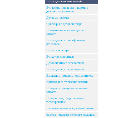
Этика деловых отношений
Этические принципы и нормы в
деловых отношениях
Деловые приемы
Сувениры в деловой сфере
Презентация и нормы делового
этикета
Этика делового телефонного
разговора
Этикет секретаря
Этикет руководителя
Деловой этикет переводчика
Этика делового красноречия
Выставки, ярмарки: нормы этикета
Критика и ее этические аспекты
История и принципы делового
этикета
Приветствие, представление,
титулирование
Визитная карточка в деловой жизни
одежда и манеры делового мужчины