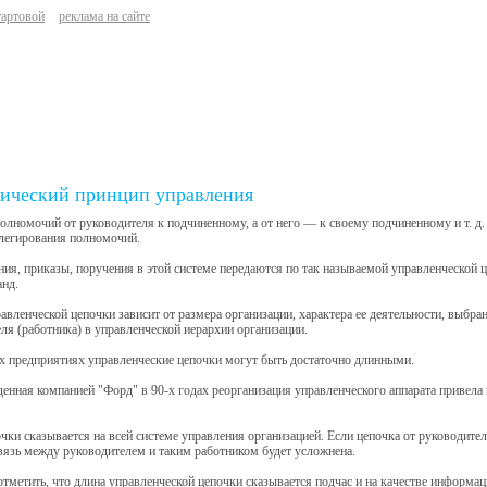
тартовой
реклама на сайте
ический принцип управления
олномочий от руководителя к подчиненному, а от него — к своему подчиненному и т. д
елегирования полномочий.
ия, приказы, поручения в этой системе передаются по так называемой управленческой ц
анд.
авленческой цепочки зависит от размера организации, характера ее деятельности, выбр
ля (работника) в управленческой иерархии организации.
х предприятиях управленческие цепочки могут быть достаточно длинными.
денная компанией "Форд" в 90-х годах реорганизация управленческого аппарата привела
чки сказывается на всей системе управления организацией. Если цепочка от руководител
вязь между руководителем и таким работником будет усложнена.
отметить, что длина управленческой цепочки сказывается подчас и на качестве информац