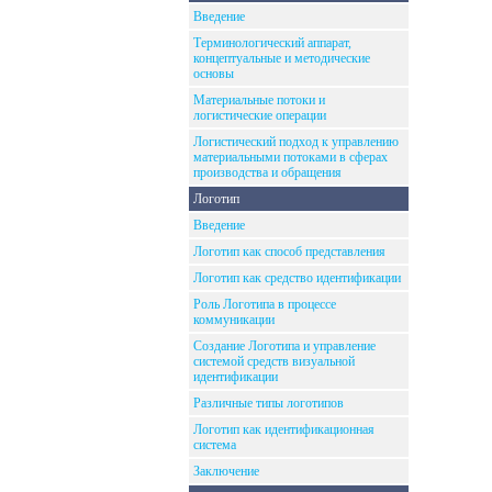
Введение
Терминологический аппарат,
концептуальные и методические
основы
Материальные потоки и
логистические операции
Логистический подход к управлению
материальными потоками в сферах
производства и обращения
Логотип
Введение
Логотип как способ представления
Логотип как средство идентификации
Роль Логотипа в процессе
коммуникации
Создание Логотипа и управление
системой средств визуальной
идентификации
Различные типы логотипов
Логотип как идентификационная
система
Заключение