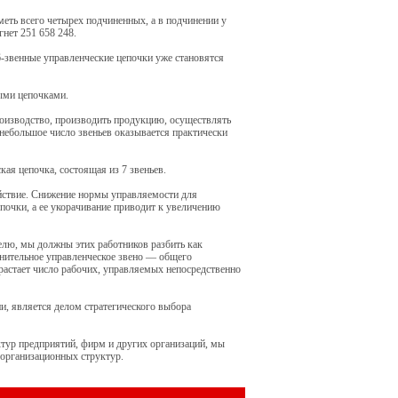
еть всего четырех подчиненных, а в подчинении у
гнет 251 658 248.
звенные управленческие цепочки уже становятся
ыми цепочками.
роизводство, производить продукцию, осуществлять
 небольшое число звеньев оказывается практически
ая цепочка, состоящая из 7 звеньев.
йствие. Снижение нормы управляемости для
почки, а ее укорачивание приводит к увеличению
елю, мы должны этих работников разбить как
нительное управленческое звено — общего
зрастает число рабочих, управляемых непосредственно
и, является делом стратегического выбора
тур предприятий, фирм и других организаций, мы
 организационных структур.