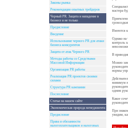
Законы рынка
Специалист
Рекомендации опытных трейдеров
мастера бу
Черный PR. Защита и нападение в
Приемлемо
бизнесе и не только
громоздким
Предисловие
Имеются к
Введение
Однако на 
Использование черного PR для атаки
контроль з
бизнеса конкурентов
невозмож
Защита от атак Черного PR
В приводив
Методы работы со Средствами
Массовой Информации
Можно зам
руководите
Организация PR работы
нормы упр
Реализация PR проектов своими
Действител
силами
минимум на
руководите
Структура PR кампании
одним рук
Послесловие
Какое соче
Статьи на нашем сайте
руководите
Экономическая природа менеджмента
При знако
Предисловие
увидим, ка
Права и обязанности
налогоплательщиков и налоговых