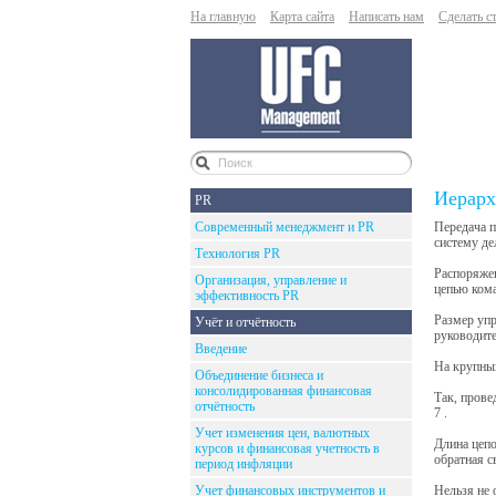
На главную
Карта сайта
Написать нам
Сделать с
Иерарх
PR
Современный менеджмент и PR
Передача п
систему д
Технология PR
Распоряжен
Организация, управление и
цепью ком
эффективность PR
Размер упр
Учёт и отчётность
руководите
Введение
На крупны
Объединение бизнеса и
консолидированная финансовая
Так, прове
отчётность
7 .
Учет изменения цен, валютных
Длина цепо
курсов и финансовая учетность в
обратная с
период инфляции
Учет финансовых инструментов и
Нельзя не 