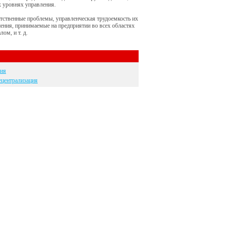
их уровнях управления.
етственные проблемы, управленческая трудоемкость их
шения, принимаемые на предприятии во всех областях
ом, и т. д.
ния
ецентрализация