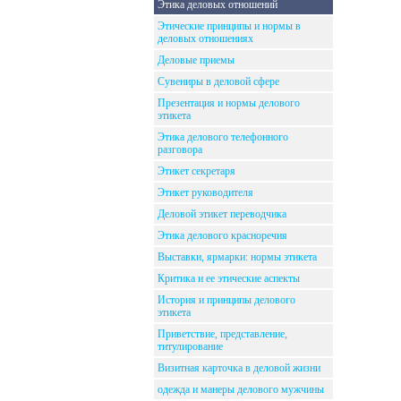
Этика деловых отношений
Этические принципы и нормы в
деловых отношениях
Деловые приемы
Сувениры в деловой сфере
Презентация и нормы делового
этикета
Этика делового телефонного
разговора
Этикет секретаря
Этикет руководителя
Деловой этикет переводчика
Этика делового красноречия
Выставки, ярмарки: нормы этикета
Критика и ее этические аспекты
История и принципы делового
этикета
Приветствие, представление,
титулирование
Визитная карточка в деловой жизни
одежда и манеры делового мужчины