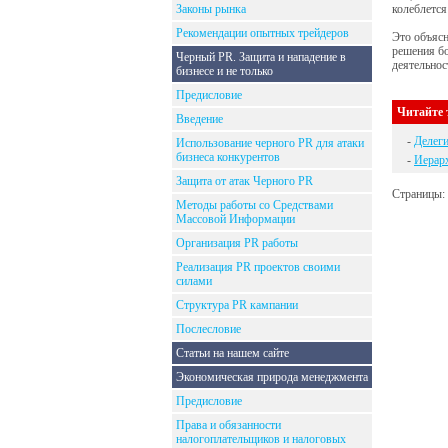
Законы рынка
колеблется
Рекомендации опытных трейдеров
Это объясн
решения бо
Черный PR. Защита и нападение в
деятельнос
бизнесе и не только
Предисловие
Читайте 
Введение
-
Делег
Использование черного PR для атаки
бизнеса конкурентов
-
Иерар
Защита от атак Черного PR
Страницы:
Методы работы со Средствами
Массовой Информации
Организация PR работы
Реализация PR проектов своими
силами
Структура PR кампании
Послесловие
Статьи на нашем сайте
Экономическая природа менеджмента
Предисловие
Права и обязанности
налогоплательщиков и налоговых