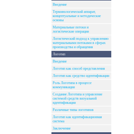
Введение
Терминологический аппарат,
концептуальные и методические
основы
Материальные потоки и
логистические операции
Логистический подход к управлению
материальными потоками в сферах
производства и обращения
Логотип
Введение
Логотип как способ представления
Логотип как средство идентификации
Роль Логотипа в процессе
коммуникации
Создание Логотипа и управление
системой средств визуальной
идентификации
Различные типы логотипов
Логотип как идентификационная
система
Заключение