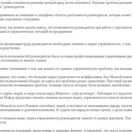
 степени успешности решения которой вряд ли что изменится. Наличие проблем различн
ь" руководителя.
принимать во внимание и специфику области деятельности руководителя, которая может
им отдельному сотруднику.
зом, мы можем сделать вывод, что возможности руководителя при работе с персоналом
щихся управленческих ситуаций на предприятии.
и организации труда руководителя необходимо помнить о норме управляемости, о том,
посредственно.
ость возможностей руководителя была осознана профессиональными управленцами давно,
 состоящими из многих членов.
аннее упоминание о том, как решать эту важную управленческую проблему, мы находим
ервых, кто понял, что большая норма управляемости неэффективна, был Моисей (книга 
еми полномочиями обладал он один и все проблемы решал единолично. При такой органи
ножестве возникавших проблем, большая часть из которых были мелкими, житейскими.
л судить людей, и люди стояли перед Моисеем с утра до вечера". Наблюдая его недост
ея Иофор предложил снизить слишком высокую норму управляемости и ввести нескольк
Моисей из всего Израиля способных людей, и поставил их начальниками народа, тысяче
начальниками и дееятиначальниками. И судили они народ во всякое время; о делах важн
 говорили выше, норма управляемости руководителя зависит от разных факторов. Тем
ости.
новании исследований, проведенных в западных фирмах, установлено, что число сотруд