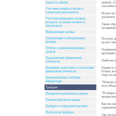
затрат по займам
важной, от
способност
Учет инвестиций и участия в
совместной деятельности
Нельзя не 
уделяемое 
Учет нематериальных активов,
резервов, условных активов и
Таким обра
обязательств
складываю
Материальные активы
Амортизация и обесценивание
Поэтому пр
активов
на него не
Отчёты о движении денежных
Ограниченн
средств
крупными,
Представление финансовой
Наиболее р
отчётности
Принципы подготовки и составления
Одним из п
финансовой отчётности
Египта, вс
тонул во м
Дополнительная отчётнаяя
информация
"Моисей се
тесть Моис
Трейдинг
"И выбрал 
Фундаментальный анализ рынка
пятидесяти
Технический анализ рынка
Как мы уже
Трейдинг и управление рисками
управляем
Психология трейдера
Так, на ос