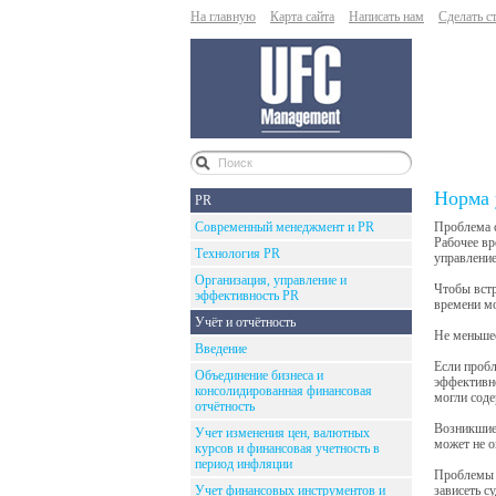
На главную
Карта сайта
Написать нам
Сделать с
Норма 
PR
Современный менеджмент и PR
Проблема с
Рабочее вр
Технология PR
управление
Организация, управление и
Чтобы встр
эффективность PR
времени мо
Учёт и отчётность
Не меньшее
Введение
Если пробл
Объединение бизнеса и
эффективн
консолидированная финансовая
могли соде
отчётность
Возникшие
Учет изменения цен, валютных
может не о
курсов и финансовая учетность в
период инфляции
Проблемы и
Учет финансовых инструментов и
зависеть с