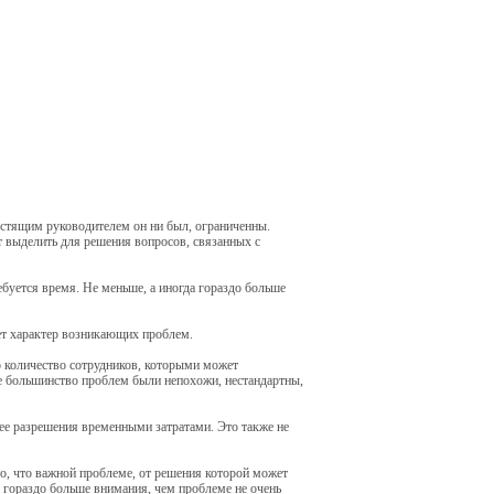
естящим руководителем он ни был, ограниченны.
 выделить для решения вопросов, связанных с
буется время. Не меньше, а иногда гораздо больше
ет характер возникающих проблем.
о количество сотрудников, которыми может
е большинство проблем были непохожи, нестандартны,
е разрешения временными затратами. Это также не
о, что важной проблеме, от решения которой может
х гораздо больше внимания, чем проблеме не очень