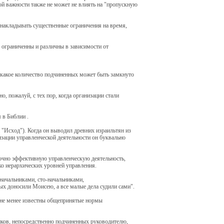
ой важности также не может не влиять на "пропускную
 накладывать существенные ограничения на время,
 ограниченны и различны в зависимости от
 какое количество подчиненных может быть замкнуто
 пожалуй, с тех пор, когда организации стали
 в Библии .
"Исход"). Когда он выводил древних израильтян из
зации управленческой деятельности он буквально
аточно эффективную управленческую деятельность,
о иерархических уровней управления.
начальниками, сто-начальниками,
ых доносили Моисею, а все малые дела судили сами".
 не менее известны общепринятые нормы
ников, непосредственно подчиненных руководителю,