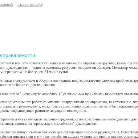
тартовой
реклама на сайте
управляемости
остоит в том, что возможности одного человека при управлении другими, каким бы бл
емя руководителя — один из основных ресурсов, которым он обладает. Менеджер может
м персоналом, не более чем 24 часа в сутки.
етиться с сотрудником и обсудить возникшие, подчас достаточно сложные проблемы, тре
жет потребоваться для их решения.
 влияние на "пропускную способность" руководителя при работе с персоналом оказыва
емы однотипны при работе со многими сотрудниками одновременно, то естественно, чт
о управлять руководитель, может быть существенно большим, чем если бы подавляюще
ржать непредвиденное развитие ситуации и последствия.
 проблемы могут обладать различной трудоемкостью и различными необходимыми для е
казывать влияния на "пропускную способность" руководителя.
меют различную степень важности для организации и самого руководителя. Естественн
удьба организации или его личная судьба, он должен уделить при прочих равных условия