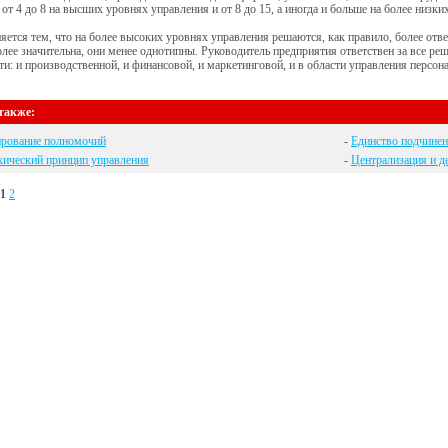
 от 4 до 8 на высших уровнях управления и от 8 до 15, а иногда и больше на более низк
яется тем, что на более высоких уровнях управления решаются, как правило, более отв
лее значительна, они менее однотипны. Руководитель предприятия ответствен за все ре
ти: и производственной, и финансовой, и маркетинговой, и в области управления персонал
также:
ирование полномочий
-
Единство подчине
хический принцип управления
-
Централизация и д
1
2