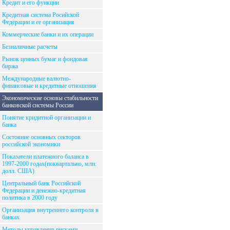
Кредит и его функции
Кредитная система Росийской
Федерации и ее организация
Коммерческие банки и их операции
Безналичные расчеты
Рынок ценных бумаг и фондовая
биржа
Международные валютно-
финансовые и кредитные отношения
Экономические основы стабильности
банковской системы России
Понятие кридитной организации и
банка
Состояние основных секторов
российской экономики
Показатели платежного баланса в
1997-2000 годах(поквартально, млн.
долл. США)
Центральный банк Российской
Федерации и денежно-кредитная
политика в 2000 году
Организация внутреннего контроля в
банках
Методы управления рисками