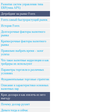
Развитие систем управления типа
ERP(типа APS)
Детрейдинг на рынке Forex
Forex-самый быстрорастущий рынок
История Forex
Долгосрочные факторы валютного
рынка
Краткосрочные факторы валютного
рынка
Правильно выбрать время - залог
успеха
Что такое валютные корреляции и как
трейдеры их используют
Параметры торговли в различных
условиях
Фундаментальные торговые стратегии
Описание и характеристики основных
валютных пар
Крах доллара и как извлечь из него
выгоду
Почему доллар рухнет
Деньги тогда и сейчас