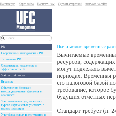
На главную
Карта сайта
Написать нам
Сделать стартовой
реклама на сайте
Вычитаемые временные раз
PR
Современный менеджмент и PR
Вычитаемые временные
Технология PR
ресурсов, содержащих
Организация, управление и
могут подлежать выче
эффективность PR
периодах. Временная р
Учёт и отчётность
его налоговой базой п
Введение
Объединение бизнеса и
требование, которое б
консолидированная финансовая
отчётность
будущих отчетных пер
Учет изменения цен, валютных
курсов и финансовая учетность в
период инфляции
Стандарт требует (п. 
Учет финансовых инструментов и