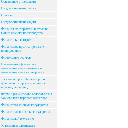
Социальное страхование
Государственный бюджет
Налоги
Государственный кредит
Финансы предприятий и отраслей
материального производства
Финансовый контроль
Финансовое прогнозирование и
планирование
Финансовые ресурсы
Взаимосвязь финансов с
экономическими законами и
экономическими категориями
Экономика республики и роль
финансов в ее регулировании в
переходный период
Формы финансового оздоровления
экономики в переходной период
Финансовая система государства
Финансовая политика государства
Финансовый механизм
Управление финансами