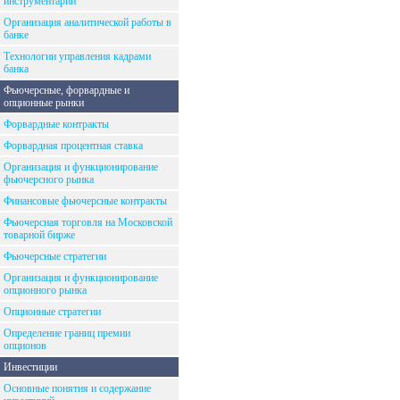
инструментарий
Организация аналитической работы в
банке
Технологии управления кадрами
банка
Фьючерсные, форвардные и
опционные рынки
Форвардные контракты
Форвардная процентная ставка
Организация и функционирование
фьючерсного рынка
Финансовые фьючерсные контракты
Фьючерсная торговля на Московской
товарной бирже
Фьючерсные стратегии
Организация и функционирование
опционного рынка
Опционные стратегии
Определение границ премии
опционов
Инвестиции
Основные понятия и содержание