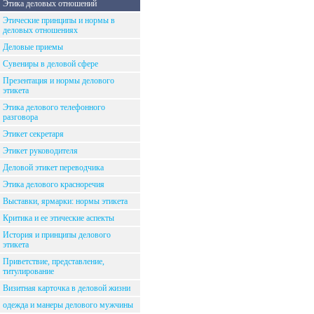
Этика деловых отношений
Этические принципы и нормы в
деловых отношениях
Деловые приемы
Сувениры в деловой сфере
Презентация и нормы делового
этикета
Этика делового телефонного
разговора
Этикет секретаря
Этикет руководителя
Деловой этикет переводчика
Этика делового красноречия
Выставки, ярмарки: нормы этикета
Критика и ее этические аспекты
История и принципы делового
этикета
Приветствие, представление,
титулирование
Визитная карточка в деловой жизни
одежда и манеры делового мужчины