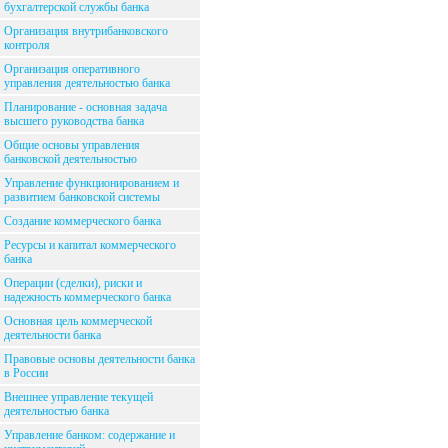
бухгалтерской службы банка
Организация внутрибанковского
контроля
Организация оперативного
управления деятельностью банка
Планирование - основная задача
высшего руководства банка
Общие основы управления
банковской деятельностью
Управление функционированием и
развитием банковской системы
Создание коммерческого банка
Ресурсы и капитал коммерческого
банка
Операции (сделки), риски и
надежность коммерческого банка
Основная цель коммерческой
деятельности банка
Правовые основы деятельности банка
в России
Внешнее управление текущей
деятельностью банка
Управление банком: содержание и