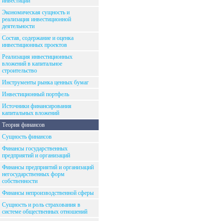
инвестиций
Экономическая сущность и
реализация инвестиционной
деятельности
Состав, содержание и оценка
инвестиционных проектов
Реализация инвестиционных
вложений в капитальное
строительство
Инструменты рынка ценных бумаг
Инвестиционный портфель
Источники финансирования
капитальных вложений
Теория финансов
Сущность финансов
Финансы государственных
предприятий и организаций
Финансы предприятий и организаций
негосударственных форм
собственности
Финансы непроизводственной сферы
Сущность и роль страхования в
системе общественных отношений