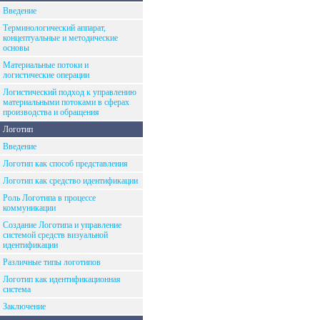
Введение
Терминологический аппарат,
концептуальные и методические
основы
Материальные потоки и
логистические операции
Логистический подход к управлению
материальными потоками в сферах
производства и обращения
Логотип
Введение
Логотип как способ представления
Логотип как средство идентификации
Роль Логотипа в процессе
коммуникации
Создание Логотипа и управление
системой средств визуальной
идентификации
Различные типы логотипов
Логотип как идентификационная
система
Заключение