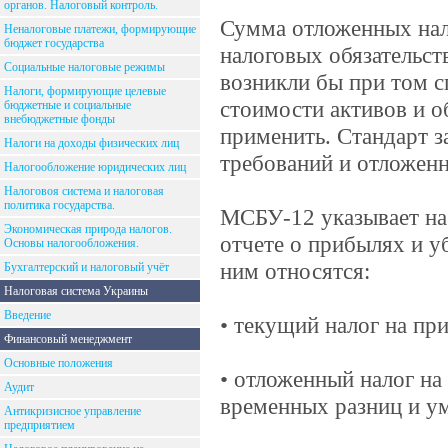
органов. Налоговый контроль.
Сумма отложенных нал
Неналоговые платежи, формирующие
бюджет государства
налоговых обязательст
Социальные налоговые режимы
возникли бы при том 
Налоги, формирующие целевые
стоимости активов и о
бюджетные и социальные
внебюджетные фонды
применить. Стандарт 
Налоги на доходы физических лиц
требований и отложенн
Налогообложение юридических лиц
Налоговоя система и налоговая
политика государства.
МСБУ-12 указывает на 
Экономическая природа налогов.
отчете о прибылях и у
Основы налогообложения.
ним относятся:
Бухгалтерский и налоговый учёт
Налоговая система Украины
Введение
• текущий налог на пр
Финансовый менеджмент
Основные положения
• отложенный налог на
Аудит
временных разниц и ум
Антикризисное управление
предприятием