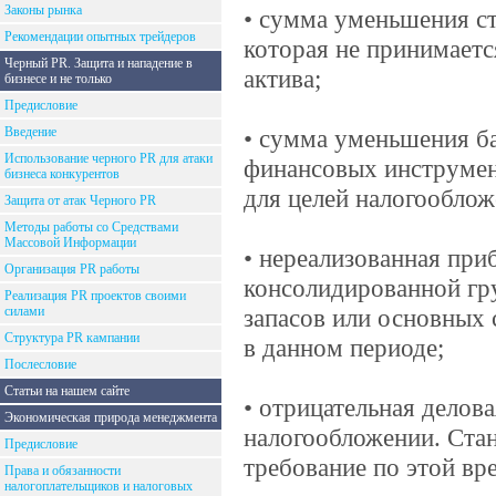
Законы рынка
• сумма уменьшения ст
Рекомендации опытных трейдеров
которая не принимает
Черный PR. Защита и нападение в
актива;
бизнесе и не только
Предисловие
Введение
• сумма уменьшения б
Использование черного PR для атаки
финансовых инструмен
бизнеса конкурентов
для целей налогооблож
Защита от атак Черного PR
Методы работы со Средствами
Массовой Информации
• нереализованная при
Организация PR работы
консолидированной гр
Реализация PR проектов своими
силами
запасов или основных 
Структура PR кампании
в данном периоде;
Послесловие
Статьи на нашем сайте
• отрицательная делов
Экономическая природа менеджмента
налогообложении. Стан
Предисловие
требование по этой вр
Права и обязанности
налогоплательщиков и налоговых