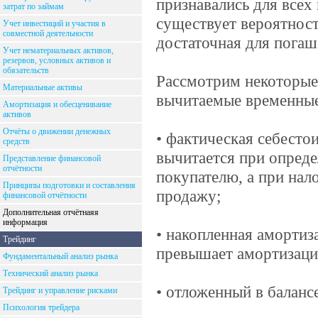
признавались для всех
затрат по займам
существует вероятност
Учет инвестиций и участия в
совместной деятельности
достаточная для пога
Учет нематериальных активов,
резервов, условных активов и
обязательств
Рассмотрим некоторые 
Материальные активы
вычитаемые временные
Амортизация и обесценивание
активов
Отчёты о движении денежных
• фактическая себесто
средств
вычитается при опреде
Представление финансовой
отчётности
покупателю, а при нал
Принципы подготовки и составления
продажу;
финансовой отчётности
Дополнительная отчётнаяя
информация
• накопленная амортиз
Трейдинг
превышает амортизаци
Фундаментальный анализ рынка
Технический анализ рынка
• отложенный в баланс
Трейдинг и управление рисками
Психология трейдера