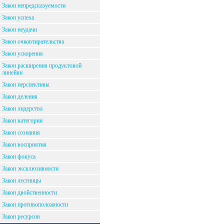
Закон непредсказуемости
Закон успеха
Закон неудачи
Закон очковтирательства
Закон ускорения
Закон расширения продуктовой
линейки
Закон перспективы
Закон деления
Закон лидерства
Закон категории
Закон сознания
Закон восприятия
Закон фокуса
Закон эксклюзивности
Закон лестницы
Закон двойственности
Закон противоположности
Закон ресурсов