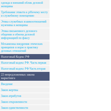
одежда и внешний облик деловой
женщины
Требование этикета к рfбочему месту
и служебному помещению
Этика служебных взаимоотношений
мужчины и женщины
Этика письменного делового
общения и обмена деловой
информацией по факсу
Механизмы внедрения этических
принципов и норм в практику
деловых отношений
Налоговый Кодекс РФ
Налоговый кодекс РФ. Часть первая
Налоговый кодекс РФ.Часть вторая
22 непредложенных закона
маркетинга
Введение
Закон жертвы
Закон атрибутов
Закон откровенности
Закон единственности