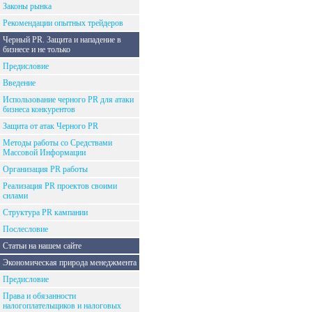
Законы рынка
Рекомендации опытных трейдеров
Черный PR. Защита и нападение в
бизнесе и не только
Предисловие
Введение
Использование черного PR для атаки
бизнеса конкурентов
Защита от атак Черного PR
Методы работы со Средствами
Массовой Информации
Организация PR работы
Реализация PR проектов своими
силами
Структура PR кампании
Послесловие
Статьи на нашем сайте
Экономическая природа менеджмента
Предисловие
Права и обязанности
налогоплательщиков и налоговых