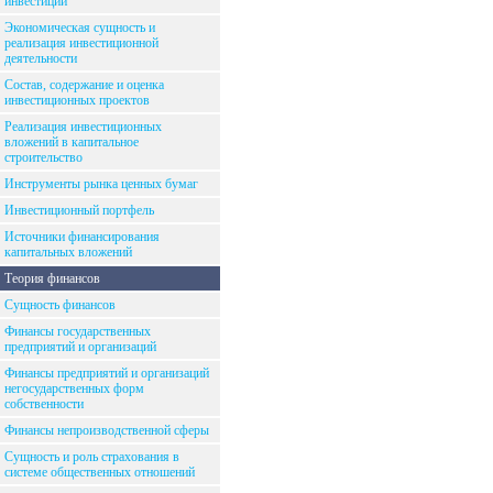
инвестиций
Экономическая сущность и
реализация инвестиционной
деятельности
Состав, содержание и оценка
инвестиционных проектов
Реализация инвестиционных
вложений в капитальное
строительство
Инструменты рынка ценных бумаг
Инвестиционный портфель
Источники финансирования
капитальных вложений
Теория финансов
Сущность финансов
Финансы государственных
предприятий и организаций
Финансы предприятий и организаций
негосударственных форм
собственности
Финансы непроизводственной сферы
Сущность и роль страхования в
системе общественных отношений