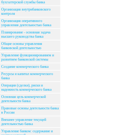
бухгалтерской службы банка
Организация внутрибанковского
контроля
Организация оперативного
управления деятельностью банка
Планирование - основная задача
высшего руководства банка
Общие основы управления
банковской деятельностью
Управление функционированием и
развитием банковской системы
Создание коммерческого банка
Ресурсы и капитал коммерческого
банка
Операции (сделки), риски и
надежность коммерческого банка
Основная цель коммерческой
деятельности банка
Правовые основы деятельности банка
в России
Внешнее управление текущей
деятельностью банка
Управление банком: содержание и