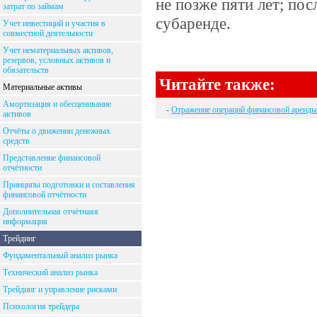
не позже пяти лет; по
затрат по займам
субаренде.
Учет инвестиций и участия в
совместной деятельности
Учет нематериальных активов,
резервов, условных активов и
обязательств
Читайте также:
Материальные активы
Амортизация и обесценивание
-
Отражение операций финансовой аренды
активов
Отчёты о движении денежных
средств
Представление финансовой
отчётности
Принципы подготовки и составления
финансовой отчётности
Дополнительная отчётнаяя
информация
Трейдинг
Фундаментальный анализ рынка
Технический анализ рынка
Трейдинг и управление рисками
Психология трейдера