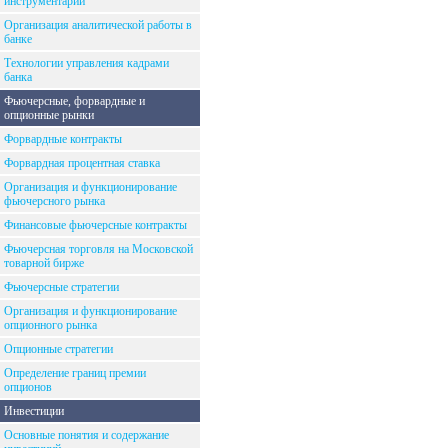
инструментарий
Организация аналитической работы в
банке
Технологии управления кадрами
банка
Фьючерсные, форвардные и
опционные рынки
Форвардные контракты
Форвардная процентная ставка
Организация и функционирование
фьючерсного рынка
Финансовые фьючерсные контракты
Фьючерсная торговля на Московской
товарной бирже
Фьючерсные стратегии
Организация и функционирование
опционного рынка
Опционные стратегии
Определение границ премии
опционов
Инвестиции
Основные понятия и содержание