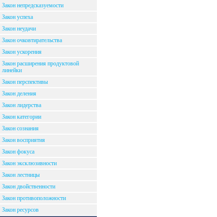
Закон непредсказуемости
Закон успеха
Закон неудачи
Закон очковтирательства
Закон ускорения
Закон расширения продуктовой
линейки
Закон перспективы
Закон деления
Закон лидерства
Закон категории
Закон сознания
Закон восприятия
Закон фокуса
Закон эксклюзивности
Закон лестницы
Закон двойственности
Закон противоположности
Закон ресурсов