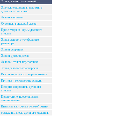
Этика деловых отношений
Этические принципы и нормы в
деловых отношениях
Деловые приемы
Сувениры в деловой сфере
Презентация и нормы делового
этикета
Этика делового телефонного
разговора
Этикет секретаря
Этикет руководителя
Деловой этикет переводчика
Этика делового красноречия
Выставки, ярмарки: нормы этикета
Критика и ее этические аспекты
История и принципы делового
этикета
Приветствие, представление,
титулирование
Визитная карточка в деловой жизни
одежда и манеры делового мужчины