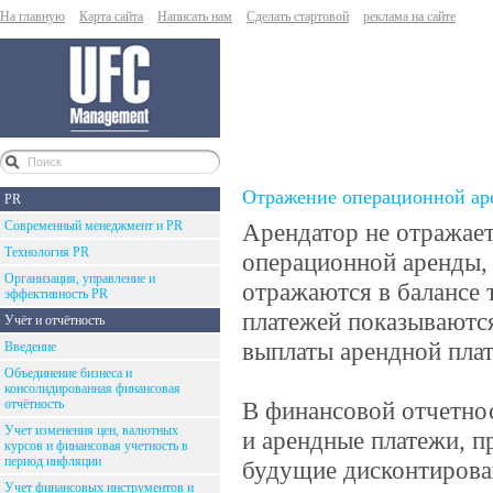
На главную
Карта сайта
Написать нам
Сделать стартовой
реклама на сайте
Отражение операционной ар
PR
Современный менеджмент и PR
Арендатор не отражае
Технология PR
операционной аренды, 
Организация, управление и
отражаются в балансе
эффективность PR
платежей показываются
Учёт и отчётность
выплаты арендной пла
Введение
Объединение бизнеса и
консолидированная финансовая
отчётность
В финансовой отчетно
Учет изменения цен, валютных
и арендные платежи, п
курсов и финансовая учетность в
период инфляции
будущие дисконтирован
Учет финансовых инструментов и