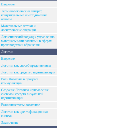
Введение
Терминологический аппарат,
концептуальные и методические
основы
Материальные потоки и
логистические операции
Логистический подход к управлению
материальными потоками в сферах
производства и обращения
Логотип
Введение
Логотип как способ представления
Логотип как средство идентификации
Роль Логотипа в процессе
коммуникации
Создание Логотипа и управление
системой средств визуальной
идентификации
Различные типы логотипов
Логотип как идентификационная
система
Заключение