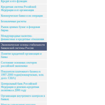
Кредит и его функции
Кредитная система Росийской
Федерации и ее организация
Коммерческие банки и их операции
Безналичные расчеты
Рынок ценных бумаг и фондовая
биржа
Международные валютно-
финансовые и кредитные отношения
Экономические основы стабильности
банковской системы России
Понятие кридитной организации и
банка
Состояние основных секторов
российской экономики
Показатели платежного баланса в
1997-2000 годах(поквартально, млн.
долл. США)
Центральный банк Российской
Федерации и денежно-кредитная
политика в 2000 году
Организация внутреннего контроля в
банках
Методы управления рисками