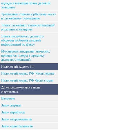
одежда и внешний облик деловой
женщины
Требование этикета к рfбочему месту
и служебному помещению
Этика служебных взаимоотношений
мужчины и женщины
Этика письменного делового
общения и обмена деловой
информацией по факсу
Механизмы внедрения этических
принципов и норм в практику
деловых отношений
Налоговый Кодекс РФ
Налоговый кодекс РФ. Часть первая
Налоговый кодекс РФ.Часть вторая
22 непредложенных закона
маркетинга
Введение
Закон жертвы
Закон атрибутов
Закон откровенности
Закон единственности