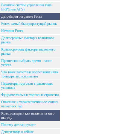
Развитие систем управления типа
ERP(типа APS)
Детрейдинг на рынке Forex
Forex-самый быстрорастущий рынок
История Forex
Долгосрочные факторы валютного
рынка
Краткосрочные факторы валютного
рынка
Правильно выбрать время - залог
успеха
Что такое валютные корреляции и как
трейдеры их используют
Параметры торговли в различных
условиях
Фундаментальные торговые стратегии
Описание и характеристики основных
валютных пар
Крах доллара и как извлечь из него
выгоду
Почему доллар рухнет
Деньги тогда и сейчас