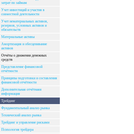
затрат по займам
Учет инвестиций и участия в
совместной деятельности
Учет нематериальных активов,
резервов, условных активов и
обязательств
Материальные активы
Амортизация и обесценивание
активов
Отчёты о движении денежных
средств
Представление финансовой
отчётности
Принципы подготовки и составления
финансовой отчётности
Дополнительная отчётнаяя
информация
Трейдинг
Фундаментальный анализ рынка
Технический анализ рынка
Трейдинг и управление рисками
Психология трейдера