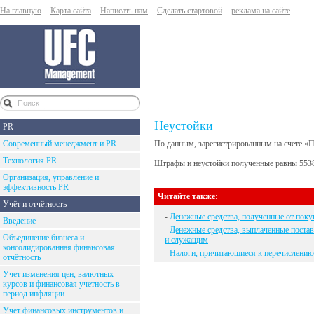
На главную
Карта сайта
Написать нам
Сделать стартовой
реклама на сайте
Неустойки
PR
Современный менеджмент и PR
По данным, зарегистрированным на счете «П
Технология PR
Штрафы и неустойки полученные равны 5538
Организация, управление и
эффективность PR
Читайте также:
Учёт и отчётность
-
Денежные средства, полученные от покуп
Введение
-
Денежные средства, выплаченные поста
Объединение бизнеса и
и служащим
консолидированная финансовая
-
Налоги, причитающиеся к перечислению
отчётность
Учет изменения цен, валютных
курсов и финансовая учетность в
период инфляции
Учет финансовых инструментов и