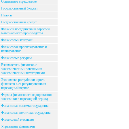
Социальное страхование
Государственный бюджет
Налоги
Государственный кредит
Финансы предприятий и отраслей
материального производства
Финансовый контроль
Финансовое прогнозирование и
планирование
Финансовые ресурсы
Взаимосвязь финансов с
экономическими законами и
экономическими категориями
Экономика республики и роль
финансов в ее регулировании в
переходный период
Формы финансового оздоровления
экономики в переходной период
Финансовая система государства
Финансовая политика государства
Финансовый механизм
Управление финансами