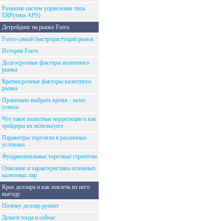
Развитие систем управления типа
ERP(типа APS)
Детрейдинг на рынке Forex
Forex-самый быстрорастущий рынок
История Forex
Долгосрочные факторы валютного
рынка
Краткосрочные факторы валютного
рынка
Правильно выбрать время - залог
успеха
Что такое валютные корреляции и как
трейдеры их используют
Параметры торговли в различных
условиях
Фундаментальные торговые стратегии
Описание и характеристики основных
валютных пар
Крах доллара и как извлечь из него
выгоду
Почему доллар рухнет
Деньги тогда и сейчас