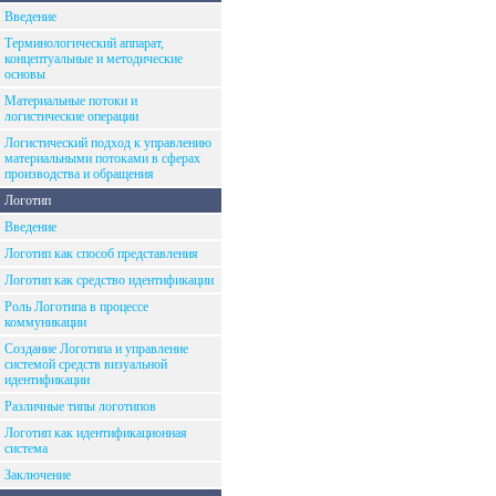
Введение
Терминологический аппарат,
концептуальные и методические
основы
Материальные потоки и
логистические операции
Логистический подход к управлению
материальными потоками в сферах
производства и обращения
Логотип
Введение
Логотип как способ представления
Логотип как средство идентификации
Роль Логотипа в процессе
коммуникации
Создание Логотипа и управление
системой средств визуальной
идентификации
Различные типы логотипов
Логотип как идентификационная
система
Заключение