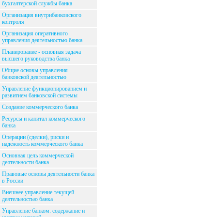
бухгалтерской службы банка
Организация внутрибанковского
контроля
Организация оперативного
управления деятельностью банка
Планирование - основная задача
высшего руководства банка
Общие основы управления
банковской деятельностью
Управление функционированием и
развитием банковской системы
Создание коммерческого банка
Ресурсы и капитал коммерческого
банка
Операции (сделки), риски и
надежность коммерческого банка
Основная цель коммерческой
деятельности банка
Правовые основы деятельности банка
в России
Внешнее управление текущей
деятельностью банка
Управление банком: содержание и