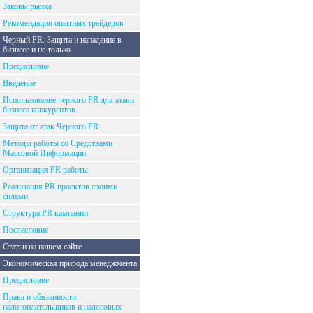
Законы рынка
Рекомендации опытных трейдеров
Черный PR. Защита и нападение в
бизнесе и не только
Предисловие
Введение
Использование черного PR для атаки
бизнеса конкурентов
Защита от атак Черного PR
Методы работы со Средствами
Массовой Информации
Организация PR работы
Реализация PR проектов своими
силами
Структура PR кампании
Послесловие
Статьи на нашем сайте
Экономическая природа менеджмента
Предисловие
Права и обязанности
налогоплательщиков и налоговых