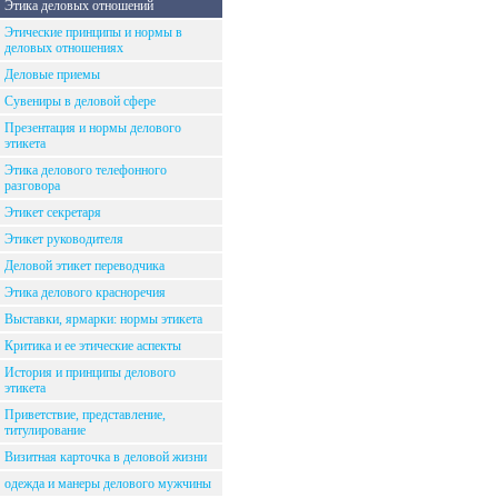
Этика деловых отношений
Этические принципы и нормы в
деловых отношениях
Деловые приемы
Сувениры в деловой сфере
Презентация и нормы делового
этикета
Этика делового телефонного
разговора
Этикет секретаря
Этикет руководителя
Деловой этикет переводчика
Этика делового красноречия
Выставки, ярмарки: нормы этикета
Критика и ее этические аспекты
История и принципы делового
этикета
Приветствие, представление,
титулирование
Визитная карточка в деловой жизни
одежда и манеры делового мужчины