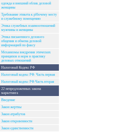
одежда и внешний облик деловой
женщины
Требование этикета к рfбочему месту
и служебному помещению
Этика служебных взаимоотношений
мужчины и женщины
Этика письменного делового
общения и обмена деловой
информацией по факсу
Механизмы внедрения этических
принципов и норм в практику
деловых отношений
Налоговый Кодекс РФ
Налоговый кодекс РФ. Часть первая
Налоговый кодекс РФ.Часть вторая
22 непредложенных закона
маркетинга
Введение
Закон жертвы
Закон атрибутов
Закон откровенности
Закон единственности