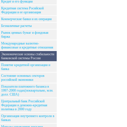
Кредит и его функции
Кредитная система Росийской
Федерации и ее организация
Коммерческие банки и их операции
Безналичные расчеты
Рынок ценных бумаг и фондовая
биржа
Международные валютно-
финансовые и кредитные отношения
Экономические основы стабильности
банковской системы России
Понятие кридитной организации и
банка
Состояние основных секторов
российской экономики
Показатели платежного баланса в
1997-2000 годах(поквартально, млн.
долл. США)
Центральный банк Российской
Федерации и денежно-кредитная
политика в 2000 году
Организация внутреннего контроля в
банках
Методы управления рисками