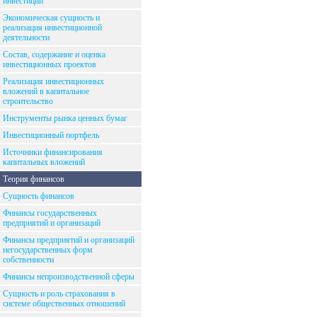
инвестиций
Экономическая сущность и
реализация инвестиционной
деятельности
Состав, содержание и оценка
инвестиционных проектов
Реализация инвестиционных
вложений в капитальное
строительство
Инструменты рынка ценных бумаг
Инвестиционный портфель
Источники финансирования
капитальных вложений
Теория финансов
Сущность финансов
Финансы государственных
предприятий и организаций
Финансы предприятий и организаций
негосударственных форм
собственности
Финансы непроизводственной сферы
Сущность и роль страхования в
системе общественных отношений