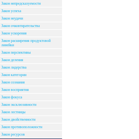
Закон непредсказуемости
Закон успеха
Закон неудачи
Закон очковтирательства
Закон ускорения
Закон расширения продуктовой
линейки
Закон перспективы
Закон деления
Закон лидерства
Закон категории
Закон сознания
Закон восприятия
Закон фокуса
Закон эксклюзивности
Закон лестницы
Закон двойственности
Закон противоположности
Закон ресурсов