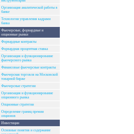
инструментарий
Организация аналитической работы в
банке
Технологии управления кадрами
банка
Фьючерсные, форвардные и
опционные рынки
Форвардные контракты
Форвардная процентная ставка
Организация и функционирование
фьючерсного рынка
Финансовые фьючерсные контракты
Фьючерсная торговля на Московской
товарной бирже
Фьючерсные стратегии
Организация и функционирование
опционного рынка
Опционные стратегии
Определение границ премии
опционов
Инвестиции
Основные понятия и содержание