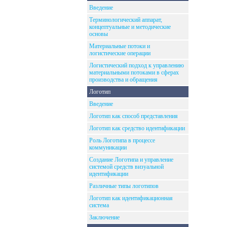
Введение
Терминологический аппарат,
концептуальные и методические
основы
Материальные потоки и
логистические операции
Логистический подход к управлению
материальными потоками в сферах
производства и обращения
Логотип
Введение
Логотип как способ представления
Логотип как средство идентификации
Роль Логотипа в процессе
коммуникации
Создание Логотипа и управление
системой средств визуальной
идентификации
Различные типы логотипов
Логотип как идентификационная
система
Заключение