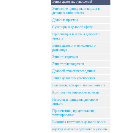
Этика деловых отношений
Этические принципы и нормы в
деловых отношениях
Деловые приемы
Сувениры в деловой сфере
Презентация и нормы делового
этикета
Этика делового телефонного
разговора
Этикет секретаря
Этикет руководителя
Деловой этикет переводчика
Этика делового красноречия
Выставки, ярмарки: нормы этикета
Критика и ее этические аспекты
История и принципы делового
этикета
Приветствие, представление,
титулирование
Визитная карточка в деловой жизни
одежда и манеры делового мужчины