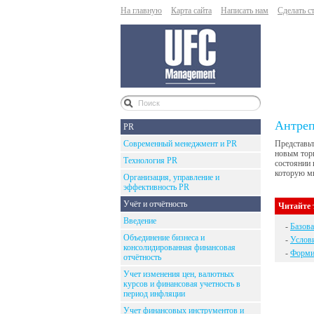
На главную
Карта сайта
Написать нам
Сделать с
Антреп
PR
Современный менеджмент и PR
Представьт
новым торг
Технология PR
состоянии 
которую мы
Организация, управление и
эффективность PR
Учёт и отчётность
Читайте 
Введение
-
Базова
Объединение бизнеса и
-
Услов
консолидированная финансовая
-
Формир
отчётность
Учет изменения цен, валютных
курсов и финансовая учетность в
период инфляции
Учет финансовых инструментов и