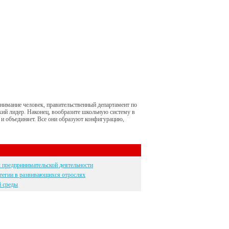
нимание человек, правительственный департамент по
кий лидер. Наконец, вообразите школьную систему в
 и объединяет. Все они образуют конфигурацию,
 предпринимательской деятельности
тегии в развивающихся отрослях
й среды