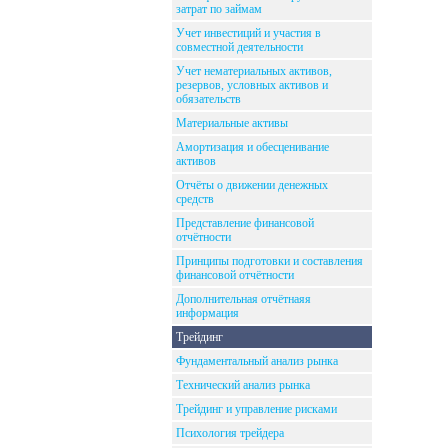
затрат по займам
Учет инвестиций и участия в
совместной деятельности
Учет нематериальных активов,
резервов, условных активов и
обязательств
Материальные активы
Амортизация и обесценивание
активов
Отчёты о движении денежных
средств
Представление финансовой
отчётности
Принципы подготовки и составления
финансовой отчётности
Дополнительная отчётнаяя
информация
Трейдинг
Фундаментальный анализ рынка
Технический анализ рынка
Трейдинг и управление рисками
Психология трейдера