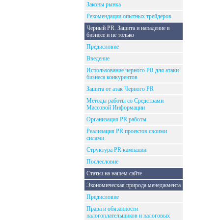
Законы рынка
Рекомендации опытных трейдеров
Черный PR. Защита и нападение в
бизнесе и не только
Предисловие
Введение
Использование черного PR для атаки
бизнеса конкурентов
Защита от атак Черного PR
Методы работы со Средствами
Массовой Информации
Организация PR работы
Реализация PR проектов своими
силами
Структура PR кампании
Послесловие
Статьи на нашем сайте
Экономическая природа менеджмента
Предисловие
Права и обязанности
налогоплательщиков и налоговых