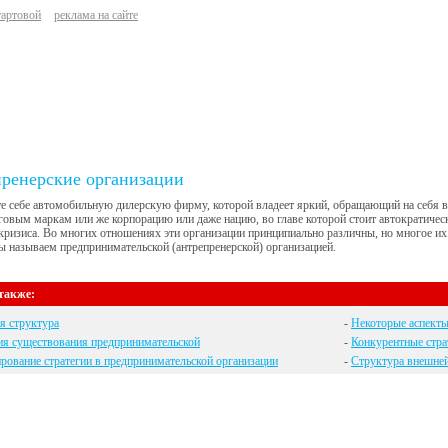
тартовой
реклама на сайте
ренерские организации
е себе автомобильную дилерскую фирму, которой владеет яркий, обращающий на себя в
овым маркам или же корпорацию или даже нацию, во главе которой стоит автократичес
кризиса. Во многих отношениях эти организации принципиально различны, но многое их
 называем предпринимательской (антрепренерской) организацией.
также:
я структура
-
Некоторые аспекты
ия существования предпринимательской
-
Конкурентные стра
ование стратегии в предпринимательской организации
-
Структура внешне