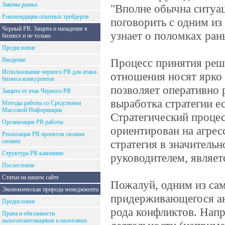
Законы рынка
"Вполне обычна ситуац
Рекомендации опытных трейдеров
поговорить с одним и
Черный PR. Защита и нападение в
узнает о поломках ран
бизнесе и не только
Предисловие
Введение
Процесс принятия реше
Использование черного PR для атаки
отношения носят ярко
бизнеса конкурентов
позволяет оперативно 
Защита от атак Черного PR
выработка стратегии е
Методы работы со Средствами
Массовой Информации
Стратегический процес
Организация PR работы
ориентирован на агрес
Реализация PR проектов своими
силами
стратегия в значитель
Структура PR кампании
руководителем, являет
Послесловие
Статьи на нашем сайте
Пожалуй, одним из сам
Экономическая природа менеджмента
придерживающегося ант
Предисловие
рода конфликтов. Нап
Права и обязанности
налогоплательщиков и налоговых