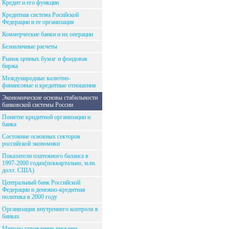
Кредит и его функции
Кредитная система Росийской
Федерации и ее организация
Коммерческие банки и их операции
Безналичные расчеты
Рынок ценных бумаг и фондовая
биржа
Международные валютно-
финансовые и кредитные отношения
Экономические основы стабильности
банковской системы России
Понятие кридитной организации и
банка
Состояние основных секторов
российской экономики
Показатели платежного баланса в
1997-2000 годах(поквартально, млн.
долл. США)
Центральный банк Российской
Федерации и денежно-кредитная
политика в 2000 году
Организация внутреннего контроля в
банках
Методы управления рисками