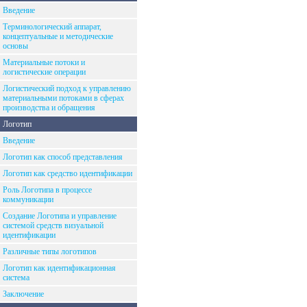
Введение
Терминологический аппарат,
концептуальные и методические
основы
Материальные потоки и
логистические операции
Логистический подход к управлению
материальными потоками в сферах
производства и обращения
Логотип
Введение
Логотип как способ представления
Логотип как средство идентификации
Роль Логотипа в процессе
коммуникации
Создание Логотипа и управление
системой средств визуальной
идентификации
Различные типы логотипов
Логотип как идентификационная
система
Заключение