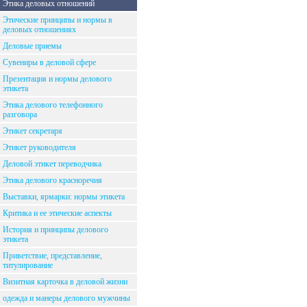
Этика деловых отношений
Этические принципы и нормы в
деловых отношениях
Деловые приемы
Сувениры в деловой сфере
Презентация и нормы делового
этикета
Этика делового телефонного
разговора
Этикет секретаря
Этикет руководителя
Деловой этикет переводчика
Этика делового красноречия
Выставки, ярмарки: нормы этикета
Критика и ее этические аспекты
История и принципы делового
этикета
Приветствие, представление,
титулирование
Визитная карточка в деловой жизни
одежда и манеры делового мужчины