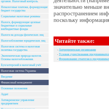
деятельности (наприме
органов. Налоговый контроль.
значительно меньше вн
Неналоговые платежи, формирующие
бюджет государства
распространением инф
Социальные налоговые режимы
поскольку информация 
Налоги, формирующие целевые
бюджетные и социальные
внебюджетные фонды
Налоги на доходы физических лиц
Читайте также:
Налогообложение юридических лиц
Налоговоя система и налоговая
-
Антрепренерские организации
политика государства.
-
Условия существования предпринимател
Экономическая природа налогов.
-
Формирование стратегии в предпринима
Основы налогообложения.
Бухгалтерский и налоговый учёт
Налоговая система Украины
Введение
Финансовый менеджмент
Основные положения
Аудит
Антикризисное управление
предприятием