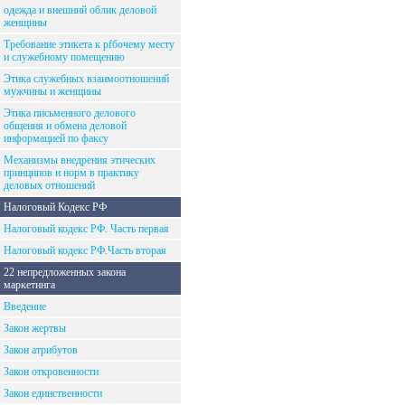
одежда и внешний облик деловой
женщины
Требование этикета к рfбочему месту
и служебному помещению
Этика служебных взаимоотношений
мужчины и женщины
Этика письменного делового
общения и обмена деловой
информацией по факсу
Механизмы внедрения этических
принципов и норм в практику
деловых отношений
Налоговый Кодекс РФ
Налоговый кодекс РФ. Часть первая
Налоговый кодекс РФ.Часть вторая
22 непредложенных закона
маркетинга
Введение
Закон жертвы
Закон атрибутов
Закон откровенности
Закон единственности