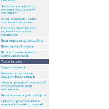
инвестиций
Экономическая сущность и
реализация инвестиционной
деятельности
Состав, содержание и оценка
инвестиционных проектов
Реализация инвестиционных
вложений в капитальное
строительство
Инструменты рынка ценных бумаг
Инвестиционный портфель
Источники финансирования
капитальных вложений
Теория финансов
Сущность финансов
Финансы государственных
предприятий и организаций
Финансы предприятий и организаций
негосударственных форм
собственности
Финансы непроизводственной сферы
Сущность и роль страхования в
системе общественных отношений