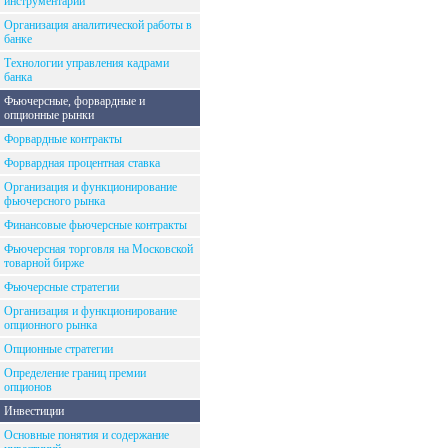
инструментарий
Организация аналитической работы в
банке
Технологии управления кадрами
банка
Фьючерсные, форвардные и
опционные рынки
Форвардные контракты
Форвардная процентная ставка
Организация и функционирование
фьючерсного рынка
Финансовые фьючерсные контракты
Фьючерсная торговля на Московской
товарной бирже
Фьючерсные стратегии
Организация и функционирование
опционного рынка
Опционные стратегии
Определение границ премии
опционов
Инвестиции
Основные понятия и содержание