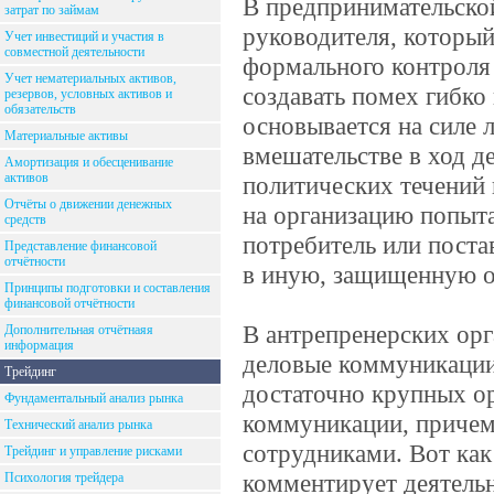
В предпринимательской
затрат по займам
руководителя, который
Учет инвестиций и участия в
совместной деятельности
формального контроля 
Учет нематериальных активов,
создавать помех гибко
резервов, условных активов и
обязательств
основывается на силе 
Материальные активы
вмешательстве в ход д
Амортизация и обесценивание
активов
политических течений 
Отчёты о движении денежных
на организацию попыта
средств
потребитель или поста
Представление финансовой
отчётности
в иную, защищенную о
Принципы подготовки и составления
финансовой отчётности
В антрепренерских орг
Дополнительная отчётнаяя
информация
деловые коммуникации,
Трейдинг
достаточно крупных о
Фундаментальный анализ рынка
коммуникации, причем
Технический анализ рынка
сотрудниками. Вот как
Трейдинг и управление рисками
комментирует деятель
Психология трейдера