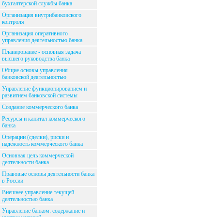
бухгалтерской службы банка
Организация внутрибанковского
контроля
Организация оперативного
управления деятельностью банка
Планирование - основная задача
высшего руководства банка
Общие основы управления
банковской деятельностью
Управление функционированием и
развитием банковской системы
Создание коммерческого банка
Ресурсы и капитал коммерческого
банка
Операции (сделки), риски и
надежность коммерческого банка
Основная цель коммерческой
деятельности банка
Правовые основы деятельности банка
в России
Внешнее управление текущей
деятельностью банка
Управление банком: содержание и