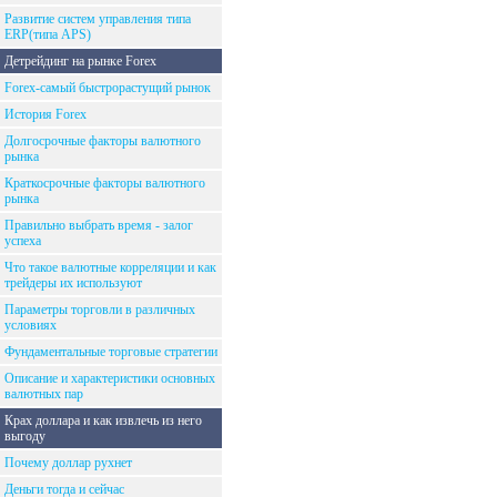
Развитие систем управления типа
ERP(типа APS)
Детрейдинг на рынке Forex
Forex-самый быстрорастущий рынок
История Forex
Долгосрочные факторы валютного
рынка
Краткосрочные факторы валютного
рынка
Правильно выбрать время - залог
успеха
Что такое валютные корреляции и как
трейдеры их используют
Параметры торговли в различных
условиях
Фундаментальные торговые стратегии
Описание и характеристики основных
валютных пар
Крах доллара и как извлечь из него
выгоду
Почему доллар рухнет
Деньги тогда и сейчас