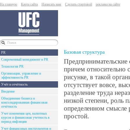
На главную
Карта сайта
Написать нам
Сделать стартовой
реклама на сайте
Базовая структура
PR
Современный менеджмент и PR
Предпринимательские 
Технология PR
причем относительно с
Организация, управление и
рисунке, в такой орга
эффективность PR
отсутствует вовсе, вы
Учёт и отчётность
разделение труда нера
Введение
Объединение бизнеса и
низкой степени, роль 
консолидированная финансовая
отчётность
определенном смысле р
Учет изменения цен, валютных
простой.
курсов и финансовая учетность в
период инфляции
Учет финансовых инструментов и