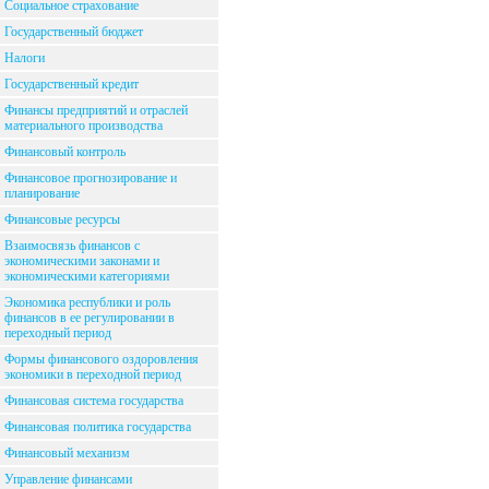
Социальное страхование
Государственный бюджет
Налоги
Государственный кредит
Финансы предприятий и отраслей
материального производства
Финансовый контроль
Финансовое прогнозирование и
планирование
Финансовые ресурсы
Взаимосвязь финансов с
экономическими законами и
экономическими категориями
Экономика республики и роль
финансов в ее регулировании в
переходный период
Формы финансового оздоровления
экономики в переходной период
Финансовая система государства
Финансовая политика государства
Финансовый механизм
Управление финансами