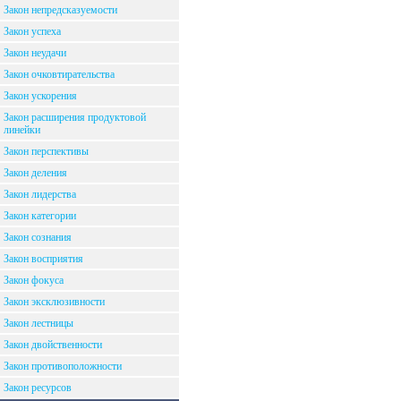
Закон непредсказуемости
Закон успеха
Закон неудачи
Закон очковтирательства
Закон ускорения
Закон расширения продуктовой
линейки
Закон перспективы
Закон деления
Закон лидерства
Закон категории
Закон сознания
Закон восприятия
Закон фокуса
Закон эксклюзивности
Закон лестницы
Закон двойственности
Закон противоположности
Закон ресурсов