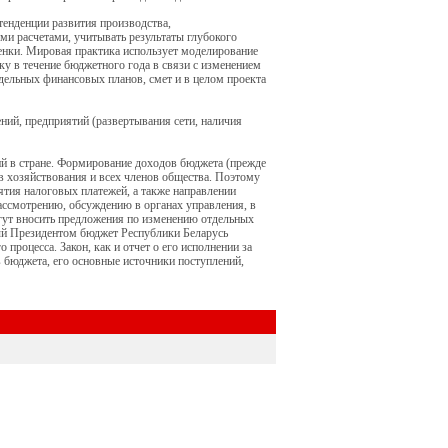
енденции развития производства,
ми расчетами, учитывать результаты глубокого
енки. Мировая практика использует моделирование
ку в течение бюджетного года в связи с изменением
тдельных финансовых планов, смет и в целом проекта
ний, предприятий (развертывания сети, наличия
ий в стране. Формирование доходов бюджета (прежде
ов хозяйствования и всех членов общества. Поэтому
тия налоговых платежей, а также направлении
ассмотрению, обсуждению в органах управления, в
огут вносить предложения по изменению отдельных
ый Президентом бюджет Республики Беларусь
процесса. Закон, как и отчет о его исполнении за
 бюджета, его основные источники поступлений,