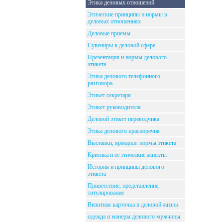
Этика деловых отношений
Этические принципы и нормы в
деловых отношениях
Деловые приемы
Сувениры в деловой сфере
Презентация и нормы делового
этикета
Этика делового телефонного
разговора
Этикет секретаря
Этикет руководителя
Деловой этикет переводчика
Этика делового красноречия
Выставки, ярмарки: нормы этикета
Критика и ее этические аспекты
История и принципы делового
этикета
Приветствие, представление,
титулирование
Визитная карточка в деловой жизни
одежда и манеры делового мужчины