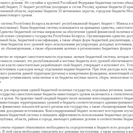
льного деления. Не случайно в крупной Российской Федерации бюджетная система объе
ый) бюджет, 21 бюджет республик (входящих в состав России), краевые бюджеты (6 крае
тономной области, окружные бюджеты 10 автономных округов, городские бюджеты Моск
нижестоящего уровня.
система Республики Беларусь включает: республиканский бюджет, бюджет г. Минска и 
 поселковые). Наша бюджетная система основывается на принципах единства, самостояте
 Единство бюджетной системы направлено на обеспечение единой финансовой политики и
ой основе суверенного государства Республики Беларусь. Организационно единство дос
льной базы, бюджетной классификации, а также общих форм бюджетной документации, ст
ствии бюджетов всех уровней через использование регулирующих доходных источников
 их сбалансирования, а также образования целевых и региональных бюджетных фондов 
нство не отрицает самостоятельности отдельных звеньев бюджетной системы, которая с
льность означает, что республиканский и местные бюджеты всех уровней обеспечиваютс
ан власти самостоятельно разрабатывает свой бюджет, утверждает и исполняет его. Уст
источников и расходов между отдельными видами бюджетов. При этом расходы всех ви
кого развития данной территории (региона) и конкретными функциями, компетенцией с
вправе устанавливать зачисляемые в их бюджеты местные налоги, сборы, неналоговые пл
.
ем для определения единой бюджетной политики государства, отдельных регионов, выяв
осударства самостоятельные бюджеты нижестоящего уровня включаются в статистически
 в целом. На практике такой сводный бюджет носит название консолидированного бюдже
ижестоящих территориальных уровней и бюджета соответствующего административного 
 финансовых показателей целого региона или государства, а также сбалансирования б
ния доходными источниками. Консолидированный бюджет позволяет всесторонне изучат
ньями бюджетной системы и повышать эффективность использования бюджетных ресурс
публики, области, района и города, имеющего районное деление и соответственно бюдж
лноты отражает объективную необходимость сосредоточения в бюджете всех доходов и 
. В этой связи необходимо определить все денежные поступления, а также размеры и к