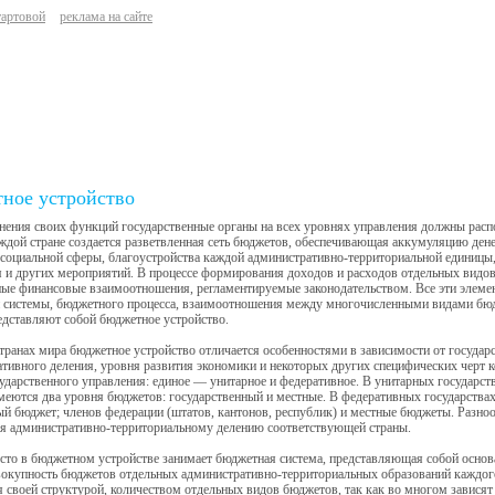
тартовой
реклама на сайте
ное устройство
ения своих функций государственные органы на всех уровнях управления должны распо
ждой стране создается разветвленная сеть бюджетов, обеспечивающая аккумуляцию ден
 социальной сферы, благоустройства каждой административно-территориальной единицы,
 и других мероприятий. В процессе формирования доходов и расходов отдельных видо
ые финансовые взаимоотношения, регламентируемые законодательством. Все эти элеме
 системы, бюджетного процесса, взаимоотношения между многочисленными видами бюд
дставляют собой бюджетное устройство.
транах мира бюджетное устройство отличается особенностями в зависимости от государс
тивного деления, уровня развития экономики и некоторых других специфических черт 
дарственного управления: единое — унитарное и федеративное. В унитарных государств
меются два уровня бюджетов: государственный и местные. В федеративных государствах 
й бюджет; членов федерации (штатов, кантонов, республик) и местные бюджеты. Разно
я административно-территориальному делению соответствующей страны.
сто в бюджетном устройстве занимает бюджетная система, представляющая собой осно
окупность бюджетов отдельных административно-территориальных образований каждого
 своей структурой, количеством отдельных видов бюджетов, так как во многом зависят о