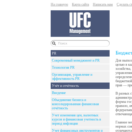
На главную
Карта сайта
Написать нам
Сделать с
Бюджет
PR
Современный менеджмент и PR
Для выполн
целью в ка
Технология PR
хозяйства,
управления
Организация, управление и
определенн
эффективность PR
бюджетной
прав — пре
Учёт и отчётность
Введение
В разных с
администра
Объединение бизнеса и
формы госу
консолидированная финансовая
правило, и
отчётность
федеральны
отвечающа
Учет изменения цен, валютных
курсов и финансовая учетность в
Главное ме
период инфляции
нормах сов
Учет финансовых инструментов и
отличаются