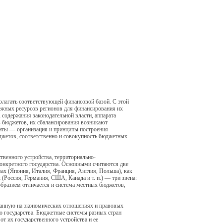
лагать соответствующей финансовой базой. С этой
ежных ресурсов регионов для финансирования их
 содержания законодательной власти, аппарата
в бюджетов, их сбалансирования возникают
нты — организация и принципы построения
жетов, соответственно и совокупность бюджетных
твенного устройства, территориально-
конкретного государства. Основными считаются две
ах (Япония, Италия, Франция, Англия, Польша), как
(Россия, Германия, США, Канада и т. п.) — три звена:
образием отличается и система местных бюджетов,
ванную на экономических отношениях и правовых
 государства. Бюджетные системы разных стран
т их государственного устройства и ее