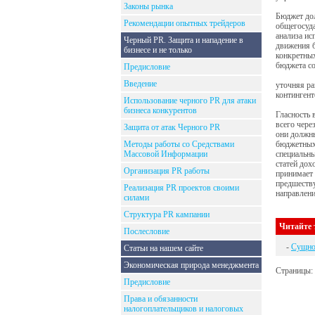
Законы рынка
Бюджет дол
Рекомендации опытных трейдеров
общегосуда
анализа ис
Черный PR. Защита и нападение в
движения б
бизнесе и не только
конкретных
бюджета со
Предисловие
Введение
уточняя ра
контингент
Использование черного PR для атаки
бизнеса конкурентов
Гласность 
всего чере
Защита от атак Черного PR
они должны
Методы работы со Средствами
бюджетных 
Массовой Информации
специальны
статей до
Организация PR работы
принимает 
предшеству
Реализация PR проектов своими
направлени
силами
Структура PR кампании
Читайте 
Послесловие
-
Сущнос
Статьи на нашем сайте
Экономическая природа менеджмента
Страницы:
Предисловие
Права и обязанности
налогоплательщиков и налоговых