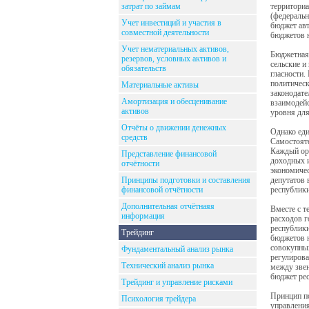
затрат по займам
территориа
(федеральн
Учет инвестиций и участия в
бюджет ав
совместной деятельности
бюджетов 
Учет нематериальных активов,
Бюджетная 
резервов, условных активов и
сельские и
обязательств
гласности.
политическ
Материальные активы
законодате
Амортизация и обесценивание
взаимодей
активов
уровня для
Отчёты о движении денежных
Однако еди
средств
Самостояте
Каждый орг
Представление финансовой
доходных 
отчётности
экономичес
Принципы подготовки и составления
депутатов 
финансовой отчётности
республики
Дополнительная отчётнаяя
Вместе с т
информация
расходов г
республики
Трейдинг
бюджетов н
совокупных
Фундаментальный анализ рынка
регулирова
Технический анализ рынка
между зве
бюджет рес
Трейдинг и управление рисками
Принцип по
Психология трейдера
управления