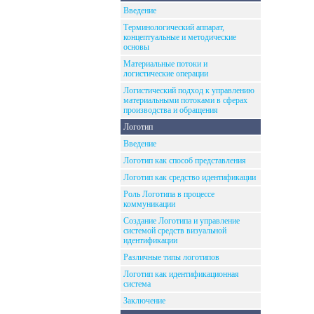
Введение
Терминологический аппарат,
концептуальные и методические
основы
Материальные потоки и
логистические операции
Логистический подход к управлению
материальными потоками в сферах
производства и обращения
Логотип
Введение
Логотип как способ представления
Логотип как средство идентификации
Роль Логотипа в процессе
коммуникации
Создание Логотипа и управление
системой средств визуальной
идентификации
Различные типы логотипов
Логотип как идентификационная
система
Заключение