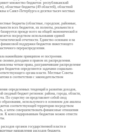
диняет множество бюджетов: республиканский
в), областные бюджеты (49 областей), областной
вы и Санкт-Петербурга и десятки тысяч местных
местные бюджеты (областные, городские, районные,
льности всех бюджетов, их полноты, реальности и
 базируется прежде всего на общей экономической и
тигается посредством использования единой
атистической отчетности. Единство основано и на
, финансовой поддержки бюджетов нижестоящего
частичного перераспределения.
тала важнейшим принципом ее построения.
я своими доходами и правом их распределения.
ановлены четкие права, разграничившие распределение
дов бюджетов определяются задачами социально-
оответствующего органа власти. Местные Советы
атежи в соответствии с законодательством
ления определенных тенденций в развитии доходов,
й сводный бюджет регионов: района, города, области,
та. По существу он представляет собой свод
образования, используемого в основном для анализа
юджетов соответствующей территории посредством
ь, а затем совершенствовать финансовые отношения
ов. К консолидированным бюджетам можно отнести
еты.
расходов органов государственной власти и
онкретные направления расходов бюджета.