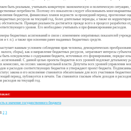
жен быть реальным, учитывать конкретную экономическую и политическую ситуацию, т
рственные потребности. Поэтому его показатели следует обосновывать многовариантны
полнения бюджетов, финансовых планов ведомств за прошедший период, прогнозные оц
юджетных ресурсов на текущий год, более длительные периоды, а также их корректиров
 обстоятельств. Принцип реальности достигается прежде всего в процессе разработки о
ответствующего уровня. Его необходимо учитывать и при финансировании расходов.
змеры бюджетных ассигнований в связи с изменением оперативных показателей учрежде
ов и т. п.). а также при освоении ранее выданных бюджетных средств.
выступает важным условием соблюдения прав человека, демократических преобразован
з налоги, сборы), как и направление бюджетных ресурсов, затрагивает интересы субъект
 быть осведомлены о содержании бюджета, источниках его формирования, порядке изъя
ассигнований. С данной целью проекты бюджетов всех уровней подлежат детальному р
х комиссиях, на сессиях законодательной власти. Депутаты всех уровней управления м
ходов и расходов соответствующих бюджетов и утверждают проект бюджета. Подписанн
статус закона и его исполнение становится обязательным для всех участников бюджетного 
ющий период, публикуется в печати. Так становится гласным объем доходов и расходов
я расходов на текущий год.
также:
ть и значение государственного бюджета
1
2
3