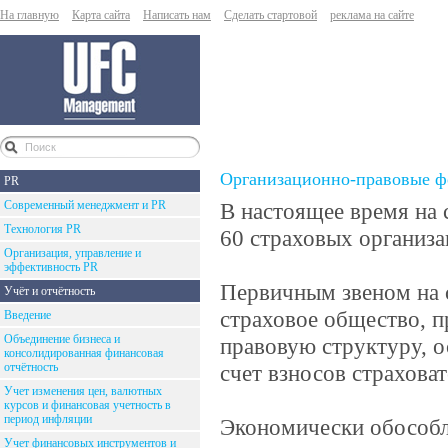
На главную
Карта сайта
Написать нам
Сделать стартовой
реклама на сайте
Организационно-правовые ф
PR
Современный менеджмент и PR
В настоящее время на 
Технология PR
60 страховых организа
Организация, управление и
эффективность PR
Первичным звеном на 
Учёт и отчётность
страховое общество, 
Введение
Объединение бизнеса и
правовую структуру, 
консолидированная финансовая
отчётность
счет взносов страховат
Учет изменения цен, валютных
курсов и финансовая учетность в
период инфляции
Экономически обособл
Учет финансовых инструментов и