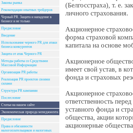
Законы рынка
(Белгосстраха), т. е.
Рекомендации опытных трейдеров
личного страхования.
Черный PR. Защита и нападение в
бизнесе и не только
Акционерное страхово
Предисловие
Введение
форма страховой компа
Использование черного PR для атаки
капитала на основе мо
бизнеса конкурентов
Защита от атак Черного PR
Акционерное общество
Методы работы со Средствами
Массовой Информации
имеет свой устав, в к
Организация PR работы
фонда и страховых рез
Реализация PR проектов своими
силами
Структура PR кампании
Акционерное страхово
Послесловие
ответственность перед
Статьи на нашем сайте
уставного фонда и ст
Экономическая природа менеджмента
общества, акции котор
Предисловие
акционерные общества
Права и обязанности
налогоплательщиков и налоговых