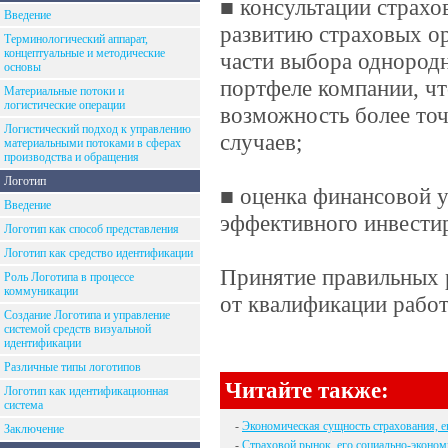
■ консультации страх
Введение
развитию страховых ор
Терминологический аппарат,
концептуальные и методические
части выбора однородн
основы
портфеле компании, чт
Материальные потоки и
логистические операции
возможность более то
Логистический подход к управлению
случаев;
материальными потоками в сферах
производства и обращения
Логотип
■ оценка финансовой 
Введение
эффективного инвестир
Логотип как способ представления
Логотип как средство идентификации
Принятие правильных 
Роль Логотипа в процессе
коммуникации
от квалификации работ
Создание Логотипа и управление
системой средств визуальной
идентификации
Различные типы логотипов
Читайте также:
Логотип как идентификационная
система
-
Экономическая сущность страхования, 
Заключение
-
Страховой рынок, его социально-эконом