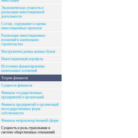
инвестиций
Экономическая сущность и
реализация инвестиционной
деятельности
Состав, содержание и оценка
инвестиционных проектов
Реализация инвестиционных
вложений в капитальное
строительство
Инструменты рынка ценных бумаг
Инвестиционный портфель
Источники финансирования
капитальных вложений
Теория финансов
Сущность финансов
Финансы государственных
предприятий и организаций
Финансы предприятий и организаций
негосударственных форм
собственности
Финансы непроизводственной сферы
Сущность и роль страхования в
системе общественных отношений