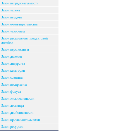
Закон непредсказуемости
Закон успеха
Закон неудачи
Закон очковтирательства
Закон ускорения
Закон расширения продуктовой
линейки
Закон перспективы
Закон деления
Закон лидерства
Закон категории
Закон сознания
Закон восприятия
Закон фокуса
Закон эксклюзивности
Закон лестницы
Закон двойственности
Закон противоположности
Закон ресурсов