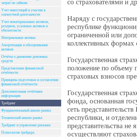
со страхователями и д
затрат по займам
Учет инвестиций и участия в
совместной деятельности
Наряду с государстве
Учет нематериальных активов,
республике функциони
резервов, условных активов и
обязательств
ограниченной или доп
Материальные активы
коллективных формах 
Амортизация и обесценивание
активов
Отчёты о движении денежных
Государственная страх
средств
положение по объему п
Представление финансовой
отчётности
страховых взносов пр
Принципы подготовки и составления
финансовой отчётности
Государственная стра
Дополнительная отчётнаяя
информация
фонда, основанная гос
Трейдинг
сеть представительств
Фундаментальный анализ рынка
республики, и отделен
Технический анализ рынка
представительства не
Трейдинг и управление рисками
осуществляют страхов
Психология трейдера