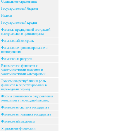
Социальное страхование
Государственный бюджет
Налоги
Государственный кредит
Финансы предприятий и отраслей
материального производства
Финансовый контроль
Финансовое прогнозирование и
планирование
Финансовые ресурсы
Взаимосвязь финансов с
экономическими законами и
экономическими категориями
Экономика республики и роль
финансов в ее регулировании в
переходный период
Формы финансового оздоровления
экономики в переходной период
Финансовая система государства
Финансовая политика государства
Финансовый механизм
Управление финансами