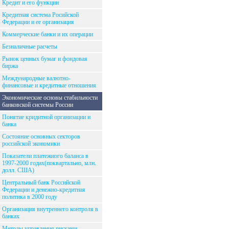
Кредит и его функции
Кредитная система Росийской
Федерации и ее организация
Коммерческие банки и их операции
Безналичные расчеты
Рынок ценных бумаг и фондовая
биржа
Международные валютно-
финансовые и кредитные отношения
Экономические основы стабильности
банковской системы России
Понятие кридитной организации и
банка
Состояние основных секторов
российской экономики
Показатели платежного баланса в
1997-2000 годах(поквартально, млн.
долл. США)
Центральный банк Российской
Федерации и денежно-кредитная
политика в 2000 году
Организация внутреннего контроля в
банках
Методы управления рисками