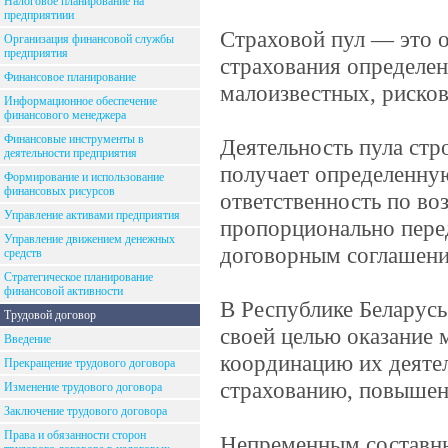
Налоговое планирование на
предприятиии
Страховой пул — это 
Организация финансовой службы
предприятия
страхования определе
Финансовое планирование
малоизвестных, рисков
Информационное обеспечение
финансового менеджера
Финансовые инструменты в
Деятельность пула стр
деятельности предприятия
получает определенную
Формирование и использование
финансовых рисурсов
ответственность по во
Управление активами предприятия
пропорционально пере
Управление движением денежных
договорным соглашени
средств
Стратегическое планирование
финансовой активности
В Республике Беларусь
Трудовой договор
своей целью оказание
Введение
координацию их деятел
Прекращение трудового договора
страхованию, повышени
Изменение трудового договора
Заключение трудового договора
Права и обязанности сторон
Непременным составны