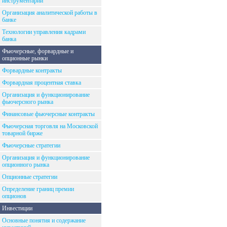
инструментарий
Организация аналитической работы в
банке
Технологии управления кадрами
банка
Фьючерсные, форвардные и
опционные рынки
Форвардные контракты
Форвардная процентная ставка
Организация и функционирование
фьючерсного рынка
Финансовые фьючерсные контракты
Фьючерсная торговля на Московской
товарной бирже
Фьючерсные стратегии
Организация и функционирование
опционного рынка
Опционные стратегии
Определение границ премии
опционов
Инвестиции
Основные понятия и содержание