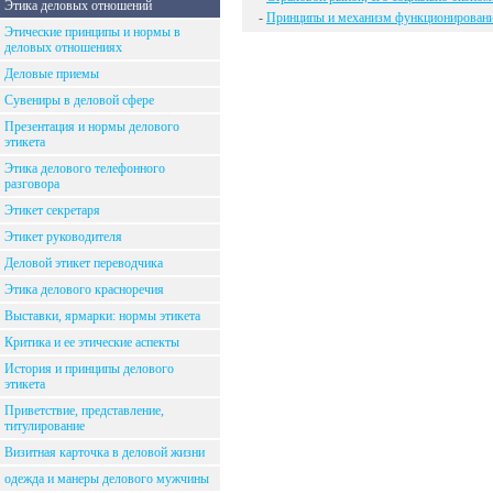
Этика деловых отношений
-
Принципы и механизм функционировани
Этические принципы и нормы в
деловых отношениях
Деловые приемы
Сувениры в деловой сфере
Презентация и нормы делового
этикета
Этика делового телефонного
разговора
Этикет секретаря
Этикет руководителя
Деловой этикет переводчика
Этика делового красноречия
Выставки, ярмарки: нормы этикета
Критика и ее этические аспекты
История и принципы делового
этикета
Приветствие, представление,
титулирование
Визитная карточка в деловой жизни
одежда и манеры делового мужчины