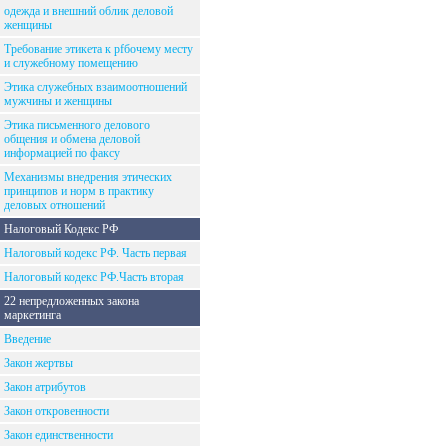
одежда и внешний облик деловой
женщины
Требование этикета к рfбочему месту
и служебному помещению
Этика служебных взаимоотношений
мужчины и женщины
Этика письменного делового
общения и обмена деловой
информацией по факсу
Механизмы внедрения этических
принципов и норм в практику
деловых отношений
Налоговый Кодекс РФ
Налоговый кодекс РФ. Часть первая
Налоговый кодекс РФ.Часть вторая
22 непредложенных закона
маркетинга
Введение
Закон жертвы
Закон атрибутов
Закон откровенности
Закон единственности