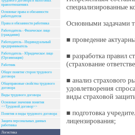
трудового договора в налоговых
правоотношениях
специализированные к
Основные права и обязанности
работодателя
Основными задачами т
Права и обязанности работника
Работодатель - Физическое лицо
(гражданин)
■ проведение актуарны
Работодатель - Индивидуальный
предприниматель
Работодатель - Юридическое лицо
■ разработка правил с
(Организация)
(страхование ответств
Работник
Общее понятие сторон трудового
договора
■ анализ страхового р
Общеправовые свойства трудового
удовлетворения спроса
договора
виды страховой защит
Виды трудового договора
Основные значения понятия
<<Трудовой договор>>
■ подготовка учредит
Понятия и виды трудового договора
лицензирования;
Защита персональных данных
работника
Логистика