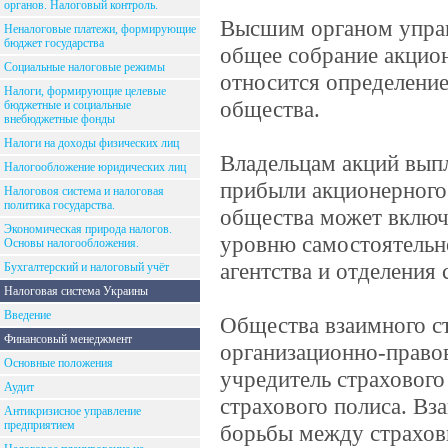
органов. Налоговый контроль.
Высшим органом управ
Неналоговые платежи, формирующие
бюджет государства
общее собрание акцио
Социальные налоговые режимы
относится определение
Налоги, формирующие целевые
общества.
бюджетные и социальные
внебюджетные фонды
Налоги на доходы физических лиц
Владельцам акций вып
Налогообложение юридических лиц
прибыли акционерного
Налоговоя система и налоговая
политика государства.
общества может включа
Экономическая природа налогов.
уровню самостоятельно
Основы налогообложения.
агентства и отделения
Бухгалтерский и налоговый учёт
Налоговая система Украины
Введение
Общества взаимного с
Финансовый менеджмент
организационно-право
Основные положения
учредитель страхового
Аудит
страхового полиса. Вз
Антикризисное управление
предприятием
борьбы между страхо