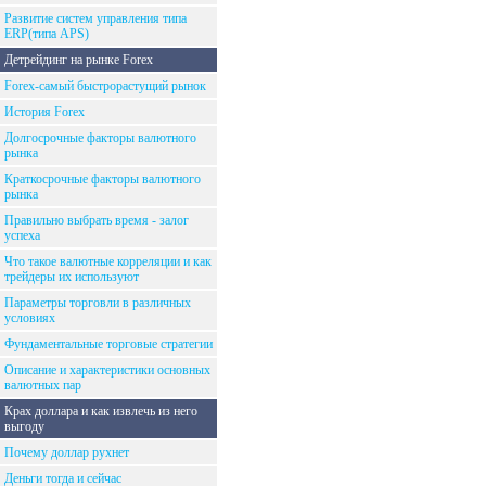
Развитие систем управления типа
ERP(типа APS)
Детрейдинг на рынке Forex
Forex-самый быстрорастущий рынок
История Forex
Долгосрочные факторы валютного
рынка
Краткосрочные факторы валютного
рынка
Правильно выбрать время - залог
успеха
Что такое валютные корреляции и как
трейдеры их используют
Параметры торговли в различных
условиях
Фундаментальные торговые стратегии
Описание и характеристики основных
валютных пар
Крах доллара и как извлечь из него
выгоду
Почему доллар рухнет
Деньги тогда и сейчас