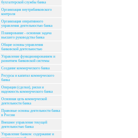
бухгалтерской службы банка
Организация внутрибанковского
контроля
Организация оперативного
управления деятельностью банка
Планирование - основная задача
высшего руководства банка
Общие основы управления
банковской деятельностью
Управление функционированием и
развитием банковской системы
Создание коммерческого банка
Ресурсы и капитал коммерческого
банка
Операции (сделки), риски и
надежность коммерческого банка
Основная цель коммерческой
деятельности банка
Правовые основы деятельности банка
в России
Внешнее управление текущей
деятельностью банка
Управление банком: содержание и