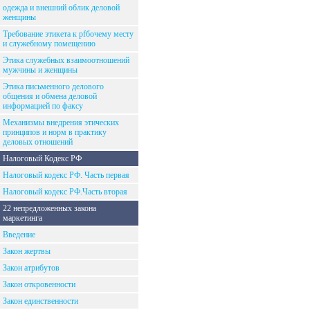
одежда и внешний облик деловой
женщины
Требование этикета к рfбочему месту
и служебному помещению
Этика служебных взаимоотношений
мужчины и женщины
Этика письменного делового
общения и обмена деловой
информацией по факсу
Механизмы внедрения этических
принципов и норм в практику
деловых отношений
Налоговый Кодекс РФ
Налоговый кодекс РФ. Часть первая
Налоговый кодекс РФ.Часть вторая
22 непредложенных закона
маркетинга
Введение
Закон жертвы
Закон атрибутов
Закон откровенности
Закон единственности