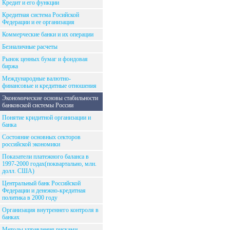
Кредит и его функции
Кредитная система Росийской
Федерации и ее организация
Коммерческие банки и их операции
Безналичные расчеты
Рынок ценных бумаг и фондовая
биржа
Международные валютно-
финансовые и кредитные отношения
Экономические основы стабильности
банковской системы России
Понятие кридитной организации и
банка
Состояние основных секторов
российской экономики
Показатели платежного баланса в
1997-2000 годах(поквартально, млн.
долл. США)
Центральный банк Российской
Федерации и денежно-кредитная
политика в 2000 году
Организация внутреннего контроля в
банках
Методы управления рисками