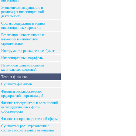
инвестиций
Экономическая сущность и
реализация инвестиционной
деятельности
Состав, содержание и оценка
инвестиционных проектов
Реализация инвестиционных
вложений в капитальное
строительство
Инструменты рынка ценных бумаг
Инвестиционный портфель
Источники финансирования
капитальных вложений
Теория финансов
Сущность финансов
Финансы государственных
предприятий и организаций
Финансы предприятий и организаций
негосударственных форм
собственности
Финансы непроизводственной сферы
Сущность и роль страхования в
системе общественных отношений