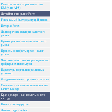
Развитие систем управления типа
ERP(типа APS)
Детрейдинг на рынке Forex
Forex-самый быстрорастущий рынок
История Forex
Долгосрочные факторы валютного
рынка
Краткосрочные факторы валютного
рынка
Правильно выбрать время - залог
успеха
Что такое валютные корреляции и как
трейдеры их используют
Параметры торговли в различных
условиях
Фундаментальные торговые стратегии
Описание и характеристики основных
валютных пар
Крах доллара и как извлечь из него
выгоду
Почему доллар рухнет
Деньги тогда и сейчас