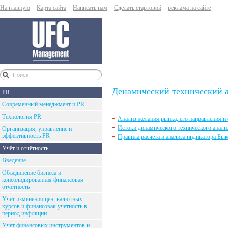
На главную
Карта сайта
Написать нам
Сделать стартовой
реклама на сайте
Денамический технический 
PR
Современный менеджмент и PR
Технология PR
Анализ желания рынка, его направления и
Истоки динамического технического анали
Организация, управление и
эффективность PR
Правила расчета и анализа индикатора Быко
Учёт и отчётность
Введение
Объединение бизнеса и
консолидированная финансовая
отчётность
Учет изменения цен, валютных
курсов и финансовая учетность в
период инфляции
Учет финансовых инструментов и