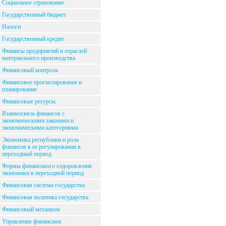
Социальное страхование
Государственный бюджет
Налоги
Государственный кредит
Финансы предприятий и отраслей
материального производства
Финансовый контроль
Финансовое прогнозирование и
планирование
Финансовые ресурсы
Взаимосвязь финансов с
экономическими законами и
экономическими категориями
Экономика республики и роль
финансов в ее регулировании в
переходный период
Формы финансового оздоровления
экономики в переходной период
Финансовая система государства
Финансовая политика государства
Финансовый механизм
Управление финансами