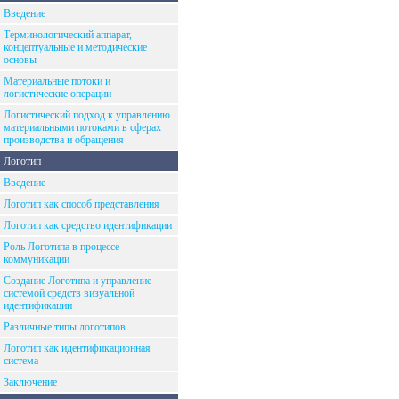
Введение
Терминологический аппарат,
концептуальные и методические
основы
Материальные потоки и
логистические операции
Логистический подход к управлению
материальными потоками в сферах
производства и обращения
Логотип
Введение
Логотип как способ представления
Логотип как средство идентификации
Роль Логотипа в процессе
коммуникации
Создание Логотипа и управление
системой средств визуальной
идентификации
Различные типы логотипов
Логотип как идентификационная
система
Заключение