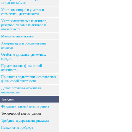
затрат по займам
Учет инвестиций и участия в
совместной деятельности
Учет нематериальных активов,
резервов, условных активов и
обязательств
Материальные активы
Амортизация и обесценивание
активов
Отчёты о движении денежных
средств
Представление финансовой
отчётности
Принципы подготовки и составления
финансовой отчётности
Дополнительная отчётнаяя
информация
Трейдинг
Фундаментальный анализ рынка
Технический анализ рынка
Трейдинг и управление рисками
Психология трейдера