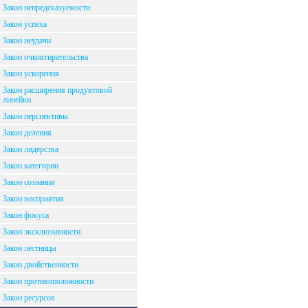
Закон непредсказуемости
Закон успеха
Закон неудачи
Закон очковтирательства
Закон ускорения
Закон расширения продуктовой
линейки
Закон перспективы
Закон деления
Закон лидерства
Закон категории
Закон сознания
Закон восприятия
Закон фокуса
Закон эксклюзивности
Закон лестницы
Закон двойственности
Закон противоположности
Закон ресурсов