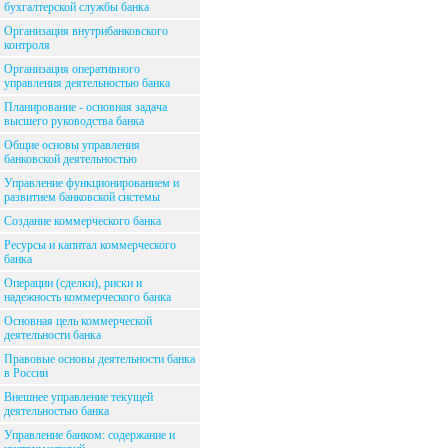
бухгалтерской службы банка
Организация внутрибанковского
контроля
Организация оперативного
управления деятельностью банка
Планирование - основная задача
высшего руководства банка
Общие основы управления
банковской деятельностью
Управление функционированием и
развитием банковской системы
Создание коммерческого банка
Ресурсы и капитал коммерческого
банка
Операции (сделки), риски и
надежность коммерческого банка
Основная цель коммерческой
деятельности банка
Правовые основы деятельности банка
в России
Внешнее управление текущей
деятельностью банка
Управление банком: содержание и