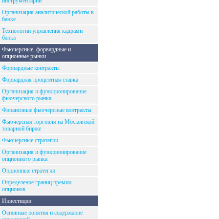
инструментарий
Организация аналитической работы в
банке
Технологии управления кадрами
банка
Фьючерсные, форвардные и
опционные рынки
Форвардные контракты
Форвардная процентная ставка
Организация и функционирование
фьючерсного рынка
Финансовые фьючерсные контракты
Фьючерсная торговля на Московской
товарной бирже
Фьючерсные стратегии
Организация и функционирование
опционного рынка
Опционные стратегии
Определение границ премии
опционов
Инвестиции
Основные понятия и содержание