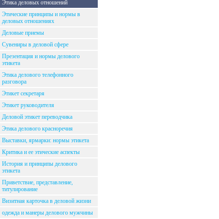
Этика деловых отношений
Этические принципы и нормы в
деловых отношениях
Деловые приемы
Сувениры в деловой сфере
Презентация и нормы делового
этикета
Этика делового телефонного
разговора
Этикет секретаря
Этикет руководителя
Деловой этикет переводчика
Этика делового красноречия
Выставки, ярмарки: нормы этикета
Критика и ее этические аспекты
История и принципы делового
этикета
Приветствие, представление,
титулирование
Визитная карточка в деловой жизни
одежда и манеры делового мужчины