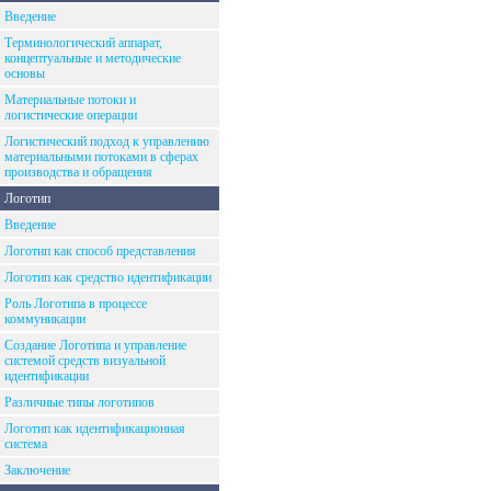
Введение
Терминологический аппарат,
концептуальные и методические
основы
Материальные потоки и
логистические операции
Логистический подход к управлению
материальными потоками в сферах
производства и обращения
Логотип
Введение
Логотип как способ представления
Логотип как средство идентификации
Роль Логотипа в процессе
коммуникации
Создание Логотипа и управление
системой средств визуальной
идентификации
Различные типы логотипов
Логотип как идентификационная
система
Заключение