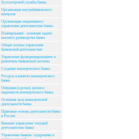
бухгалтерской службы банка
Организация внутрибанковского
контроля
Организация оперативного
управления деятельностью банка
Планирование - основная задача
высшего руководства банка
Общие основы управления
банковской деятельностью
Управление функционированием и
развитием банковской системы
Создание коммерческого банка
Ресурсы и капитал коммерческого
банка
Операции (сделки), риски и
надежность коммерческого банка
Основная цель коммерческой
деятельности банка
Правовые основы деятельности банка
в России
Внешнее управление текущей
деятельностью банка
Управление банком: содержание и