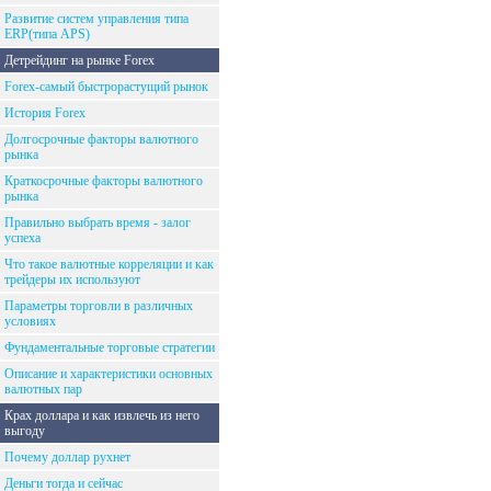
Развитие систем управления типа
ERP(типа APS)
Детрейдинг на рынке Forex
Forex-самый быстрорастущий рынок
История Forex
Долгосрочные факторы валютного
рынка
Краткосрочные факторы валютного
рынка
Правильно выбрать время - залог
успеха
Что такое валютные корреляции и как
трейдеры их используют
Параметры торговли в различных
условиях
Фундаментальные торговые стратегии
Описание и характеристики основных
валютных пар
Крах доллара и как извлечь из него
выгоду
Почему доллар рухнет
Деньги тогда и сейчас