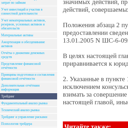
значимых действий, п
затрат по займам
действий, совершаемы
Учет инвестиций и участия в
совместной деятельности
Учет нематериальных активов,
Положения абзаца 2 пу
резервов, условных активов и
обязательств
предоставлении сведе
Материальные активы
13.01.2005 N ШС-6-09
Амортизация и обесценивание
активов
Отчёты о движении денежных
В целях настоящей гла
средств
приравнивается к юри
Представление финансовой
отчётности
Принципы подготовки и составления
2. Указанные в пункте
финансовой отчётности
исключением консульс
Дополнительная отчётнаяя
информация
взимать за совершени
Трейдинг
настоящей главой, ины
Фундаментальный анализ рынка
Технический анализ рынка
Трейдинг и управление рисками
Психология трейдера
Читайте также: