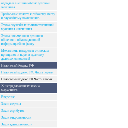
одежда и внешний облик деловой
женщины
Требование этикета к рfбочему месту
и служебному помещению
Этика служебных взаимоотношений
мужчины и женщины
Этика письменного делового
общения и обмена деловой
информацией по факсу
Механизмы внедрения этических
принципов и норм в практику
деловых отношений
Налоговый Кодекс РФ
Налоговый кодекс РФ. Часть первая
Налоговый кодекс РФ.Часть вторая
22 непредложенных закона
маркетинга
Введение
Закон жертвы
Закон атрибутов
Закон откровенности
Закон единственности