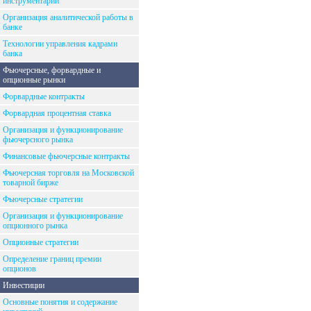
инструментарий
Организация аналитической работы в
банке
Технологии управления кадрами
банка
Фьючерсные, форвардные и
опционные рынки
Форвардные контракты
Форвардная процентная ставка
Организация и функционирование
фьючерсного рынка
Финансовые фьючерсные контракты
Фьючерсная торговля на Московской
товарной бирже
Фьючерсные стратегии
Организация и функционирование
опционного рынка
Опционные стратегии
Определение границ премии
опционов
Инвестиции
Основные понятия и содержание