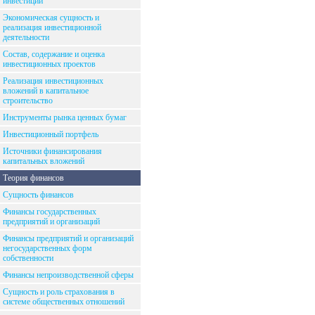
инвестиций
Экономическая сущность и
реализация инвестиционной
деятельности
Состав, содержание и оценка
инвестиционных проектов
Реализация инвестиционных
вложений в капитальное
строительство
Инструменты рынка ценных бумаг
Инвестиционный портфель
Источники финансирования
капитальных вложений
Теория финансов
Сущность финансов
Финансы государственных
предприятий и организаций
Финансы предприятий и организаций
негосударственных форм
собственности
Финансы непроизводственной сферы
Сущность и роль страхования в
системе общественных отношений