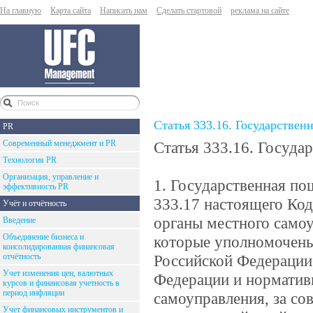
На главную
Карта сайта
Написать нам
Сделать стартовой
реклама на сайте
Статья 333.16. Государствен
PR
Современный менеджмент и PR
Статья 333.16. Госуда
Технология PR
Организация, управление и
1. Государственная пош
эффективность PR
333.17 настоящего Код
Учёт и отчётность
органы местного самоу
Введение
Объединение бизнеса и
которые уполномочены 
консолидированная финансовая
отчётность
Российской Федерации
Учет изменения цен, валютных
Федерации и норматив
курсов и финансовая учетность в
период инфляции
самоуправления, за с
Учет финансовых инструментов и