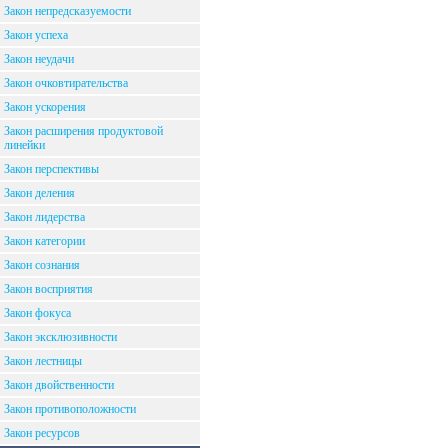
Закон непредсказуемости
Закон успеха
Закон неудачи
Закон очковтирательства
Закон ускорения
Закон расширения продуктовой
линейки
Закон перспективы
Закон деления
Закон лидерства
Закон категории
Закон сознания
Закон восприятия
Закон фокуса
Закон эксклюзивности
Закон лестницы
Закон двойственности
Закон противоположности
Закон ресурсов