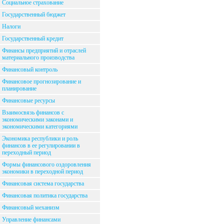
Социальное страхование
Государственный бюджет
Налоги
Государственный кредит
Финансы предприятий и отраслей
материального производства
Финансовый контроль
Финансовое прогнозирование и
планирование
Финансовые ресурсы
Взаимосвязь финансов с
экономическими законами и
экономическими категориями
Экономика республики и роль
финансов в ее регулировании в
переходный период
Формы финансового оздоровления
экономики в переходной период
Финансовая система государства
Финансовая политика государства
Финансовый механизм
Управление финансами