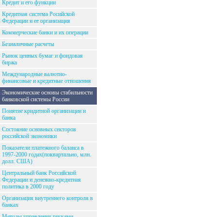
Кредит и его функции
Кредитная система Росийской
Федерации и ее организация
Коммерческие банки и их операции
Безналичные расчеты
Рынок ценных бумаг и фондовая
биржа
Международные валютно-
финансовые и кредитные отношения
Экономические основы стабильности
банковской системы России
Понятие кридитной организации и
банка
Состояние основных секторов
российской экономики
Показатели платежного баланса в
1997-2000 годах(поквартально, млн.
долл. США)
Центральный банк Российской
Федерации и денежно-кредитная
политика в 2000 году
Организация внутреннего контроля в
банках
Методы управления рисками