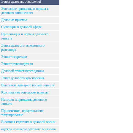
Этика деловых отношений
Этические принципы и нормы в
деловых отношениях
Деловые приемы
Сувениры в деловой сфере
Презентация и нормы делового
этикета
Этика делового телефонного
разговора
Этикет секретаря
Этикет руководителя
Деловой этикет переводчика
Этика делового красноречия
Выставки, ярмарки: нормы этикета
Критика и ее этические аспекты
История и принципы делового
этикета
Приветствие, представление,
титулирование
Визитная карточка в деловой жизни
одежда и манеры делового мужчины