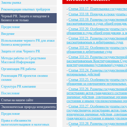
Законы рынка
-
Статья 333.17. Плательщики государст
Рекомендации опытных трейдеров
-
Статья 333.18. Порядок и сроки уплаты
Черный PR. Защита и нападение в
-
Статья 333.19. Размеры государственно
бизнесе и не только
рассматриваемым в судах общей юрисди
Предисловие
-
Статья 333.20. Особенности уплаты гос
обращении в суды общей юрисдикции, к 
Введение
-
Статья 333.21. Размеры государственно
Использование черного PR для атаки
рассматриваемым в арбитражных судах
бизнеса конкурентов
-
Статья 333.22. Особенности уплаты гос
Защита от атак Черного PR
обращении в арбитражные суды
-
Статья 333.23. Размеры государственно
Методы работы со Средствами
рассматриваемым Конституционным Судо
Массовой Информации
конституционными (уставными) судами с
Организация PR работы
-
Статья 333.24. Размеры государственно
нотариальных действий
Реализация PR проектов своими
силами
-
Статья 333.25. Особенности уплаты гос
обращении за совершением нотариальных
Структура PR кампании
-
Статья 333.26. Размеры государственно
регистрацию актов гражданского состоян
Послесловие
значимые действия, совершаемые органам
Статьи на нашем сайте
состояния и иными уполномоченными ор
-
Статья 333.27. Особенности уплаты гос
Экономическая природа менеджмента
государственную регистрацию актов гражд
Предисловие
юридически значимые действия, совершае
гражданского состояния и иными уполно
Права и обязанности
-
Статья 333.28. Размеры государственно
налогоплательщиков и налоговых