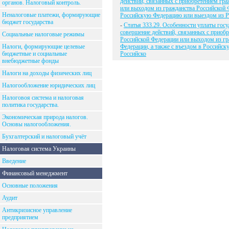
действий, связанных с приобретением гр
органов. Налоговый контроль.
или выходом из гражданства Российской Ф
Неналоговые платежи, формирующие
Российскую Федерацию или выездом из Р
бюджет государства
-
Статья 333.29. Особенности уплаты гос
совершение действий, связанных с приоб
Социальные налоговые режимы
Российской Федерации или выходом из гр
Налоги, формирующие целевые
Федерации, а также с въездом в Российс
бюджетные и социальные
Российско
внебюджетные фонды
Налоги на доходы физических лиц
Налогообложение юридических лиц
Налоговоя система и налоговая
политика государства.
Экономическая природа налогов.
Основы налогообложения.
Бухгалтерский и налоговый учёт
Налоговая система Украины
Введение
Финансовый менеджмент
Основные положения
Аудит
Антикризисное управление
предприятием