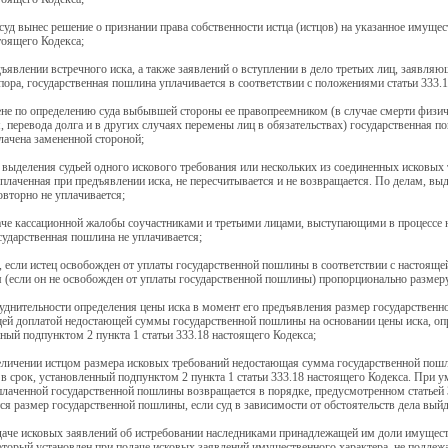
 суд вынес решение о признании права собственности истца (истцов) на указанное имущест
тоящего Кодекса;
дъявлении встречного иска, а также заявлений о вступлении в дело третьих лиц, заявл
пора, государственная пошлина уплачивается в соответствии с положениями статьи 333.
ене по определению суда выбывшей стороны ее правопреемником (в случае смерти физиче
, перевода долга и в других случаях перемены лиц в обязательствах) государственная 
лачена замененной стороной;
е выделения судьей одного искового требования или нескольких из соединенных исковых
плаченная при предъявлении иска, не пересчитывается и не возвращается. По делам, вы
вторно не уплачивается;
аче кассационной жалобы соучастниками и третьими лицами, выступающими в процессе н
сударственная пошлина не уплачивается;
е, если истец освобожден от уплаты государственной пошлины в соответствии с настояще
 (если он не освобожден от уплаты государственной пошлины) пропорционально размер
руднительности определения цены иска в момент его предъявления размер государственн
й доплатой недостающей суммы государственной пошлины на основании цены иска, опре
ный подпунктом 2 пункта 1 статьи 333.18 настоящего Кодекса;
еличении истцом размера исковых требований недостающая сумма государственной пошл
 в срок, установленный подпунктом 2 пункта 1 статьи 333.18 настоящего Кодекса. При
лаченной государственной пошлины возвращается в порядке, предусмотренном статьей 
ся размер государственной пошлины, если суд в зависимости от обстоятельств дела вый
даче исковых заявлений об истребовании наследниками принадлежащей им доли имущест
оторый установлен при подаче исковых заявлений имущественного характера, не подлежа