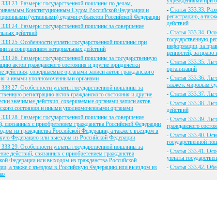
учреждениями при о
 333.23. Размеры государственной пошлины по делам,
-
Статья 333.33. Ра
риваемым Конституционным Судом Российской Федерации и
регистрацию, а так
уционными (уставными) судами субъектов Российской Федерации
действий
 333.24. Размеры государственной пошлины за совершение
-
Статья 333.34. Ос
льных действий
государственную ре
 333.25. Особенности уплаты государственной пошлины при
информации, за пра
ии за совершением нотариальных действий
ценностей, за право
 333.26. Размеры государственной пошлины за государственную
-
Статья 333.35. Ль
ацию актов гражданского состояния и другие юридически
организаций
е действия, совершаемые органами записи актов гражданского
-
Статья 333.36. Ль
ия и иными уполномоченными органами
также к мировым су
 333.27. Особенности уплаты государственной пошлины за
-
Статья 333.37. Ль
ственную регистрацию актов гражданского состояния и другие
ски значимые действия, совершаемые органами записи актов
-
Статья 333.38. Ль
ского состояния и иными уполномоченными органами
действий
 333.28. Размеры государственной пошлины за совершение
-
Статья 333.39. Льг
й, связанных с приобретением гражданства Российской Федерации
гражданского состо
одом из гражданства Российской Федерации, а также с въездом в
-
Статья 333.40. Осн
кую Федерацию или выездом из Российской Федерации
государственной п
 333.29. Особенности уплаты государственной пошлины за
-
Статья 333.41. Ос
ние действий, связанных с приобретением гражданства
уплаты государстве
кой Федерации или выходом из гражданства Российской
ии, а также с въездом в Российскую Федерацию или выездом из
-
Статья 333.42. Об
ко