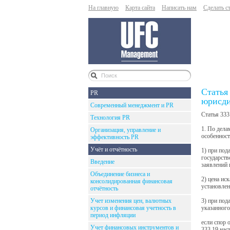
На главную
Карта сайта
Написать нам
Сделать с
Статья
PR
юрисди
Современный менеджмент и PR
Статья 333
Технология PR
1. По дела
Организация, управление и
особенност
эффективность PR
Учёт и отчётность
1) при под
государств
Введение
заявлений 
Объединение бизнеса и
2) цена ис
консолидированная финансовая
установле
отчётность
Учет изменения цен, валютных
3) при под
курсов и финансовая учетность в
указанного
период инфляции
если спор 
Учет финансовых инструментов и
333.19 нас