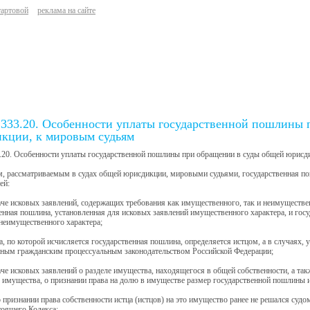
тартовой
реклама на сайте
 333.20. Особенности уплаты государственной пошлины
кции, к мировым судьям
.20. Особенности уплаты государственной пошлины при обращении в суды общей юрисд
м, рассматриваемым в судах общей юрисдикции, мировыми судьями, государственная п
ей:
аче исковых заявлений, содержащих требования как имущественного, так и неимуществ
енная пошлина, установленная для исковых заявлений имущественного характера, и гос
неимущественного характера;
ка, по которой исчисляется государственная пошлина, определяется истцом, а в случаях,
нным гражданским процессуальным законодательством Российской Федерации;
аче исковых заявлений о разделе имущества, находящегося в общей собственности, а так
 имущества, о признании права на долю в имуществе размер государственной пошлины 
о признании права собственности истца (истцов) на это имущество ранее не решался судом
тоящего Кодекса;