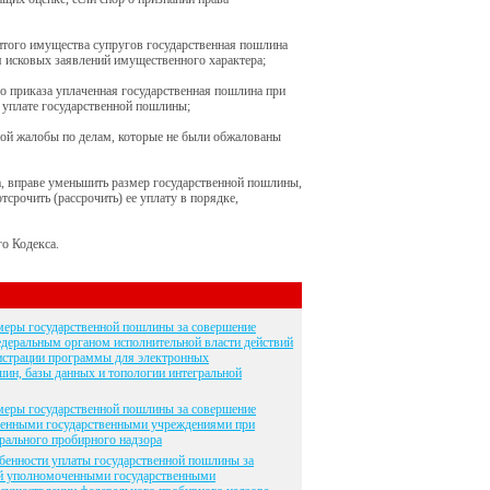
итого имущества супругов государственная пошлина
ля исковых заявлений имущественного характера;
го приказа уплаченная государственная пошлина при
й уплате государственной пошлины;
ной жалобы по делам, которые не были обжалованы
, вправе уменьшить размер государственной пошлины,
рочить (рассрочить) ее уплату в порядке,
о Кодекса.
змеры государственной пошлины за совершение
еральным органом исполнительной власти действий
истрации программы для электронных
ин, базы данных и топологии интегральной
змеры государственной пошлины за совершение
ченными государственными учреждениями при
рального пробирного надзора
обенности уплаты государственной пошлины за
ий уполномоченными государственными