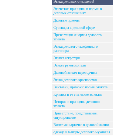
Этика деловых отношений
Этические принципы и нормы в
деловых отношениях
Деловые приемы
Сувениры в деловой сфере
Презентация и нормы делового
этикета
Этика делового телефонного
разговора
Этикет секретаря
Этикет руководителя
Деловой этикет переводчика
Этика делового красноречия
Выставки, ярмарки: нормы этикета
Критика и ее этические аспекты
История и принципы делового
этикета
Приветствие, представление,
титулирование
Визитная карточка в деловой жизни
одежда и манеры делового мужчины