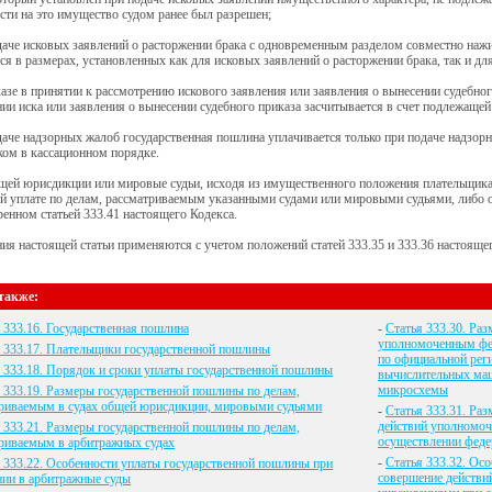
сти на это имущество судом ранее был разрешен;
даче исковых заявлений о расторжении брака с одновременным разделом совместно наж
ся в размерах, установленных как для исковых заявлений о расторжении брака, так и д
казе в принятии к рассмотрению искового заявления или заявления о вынесении судебно
ии иска или заявления о вынесении судебного приказа засчитывается в счет подлежаще
даче надзорных жалоб государственная пошлина уплачивается только при подаче надзор
ом в кассационном порядке.
щей юрисдикции или мировые судьи, исходя из имущественного положения плательщика
 уплате по делам, рассматриваемым указанными судами или мировыми судьями, либо отс
енном статьей 333.41 настоящего Кодекса.
ия настоящей статьи применяются с учетом положений статей 333.35 и 333.36 настоящег
также:
 333.16. Государственная пошлина
-
Статья 333.30. Ра
уполномоченным фед
 333.17. Плательщики государственной пошлины
по официальной рег
 333.18. Порядок и сроки уплаты государственной пошлины
вычислительных маш
микросхемы
 333.19. Размеры государственной пошлины по делам,
риваемым в судах общей юрисдикции, мировыми судьями
-
Статья 333.31. Ра
действий уполномо
 333.21. Размеры государственной пошлины по делам,
осуществлении феде
риваемым в арбитражных судах
-
Статья 333.32. Ос
 333.22. Особенности уплаты государственной пошлины при
совершение действ
ии в арбитражные суды