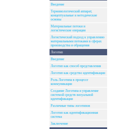
Введение
Терминологический аппарат,
концептуальные и методические
основы
Материальные потоки и
логистические операции
Логистический подход к управлению
материальными потоками в сферах
производства и обращения
Логотип
Введение
Логотип как способ представления
Логотип как средство идентификации
Роль Логотипа в процессе
коммуникации
Создание Логотипа и управление
системой средств визуальной
идентификации
Различные типы логотипов
Логотип как идентификационная
система
Заключение