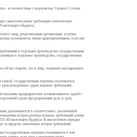
во - в соответствии с подпунктом 3 пункта 1 статьи
яющих самостоятельные требования относительно
19 настоящего Кодекса;
ского лица, реорганизации организации, уступки
пошлина уплачивается таким правопреемником, если она
 требований в отдельное производство государственная
деленным в отдельное производство, государственная
а той же стороне, что и лицо, подавшее кассационную
й главой, государственная пошлина уплачивается
у удовлетворенных судом исковых требований;
ой пошлины предварительно устанавливается судьей с
деленной судом при разрешении дела, в срок,
ины доплачивается в соответствии с увеличенной
 уменьшении истцом размера исковых требований сумма
333.40 настоящего Кодекса. В аналогичном порядке
дет за пределы заявленных истцом требований;
ва государственная пошлина уплачивается в том
щих оценке, если спор о признании права