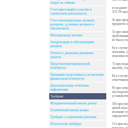
затрат по займам
если ранее
Учет инвестиций и участия в
333.19 нас
совместной деятельности
4) при пре
Учет нематериальных активов,
предмета с
резервов, условных активов и
обязательств
5) при зам
Материальные активы
требования
не была уп
Амортизация и обесценивание
активов
6) в случа
пошлина, у
Отчёты о движении денежных
пошлина по
средств
Представление финансовой
7) при под
отчётности
жалобу, го
Принципы подготовки и составления
8) в случа
финансовой отчётности
ответчиком
Дополнительная отчётнаяя
9) при зат
информация
последующе
установлен
Трейдинг
Фундаментальный анализ рынка
10) при ув
ценой иска
Технический анализ рынка
излишне уп
определяет
Трейдинг и управление рисками
Психология трейдера
11) при по
порядке, к