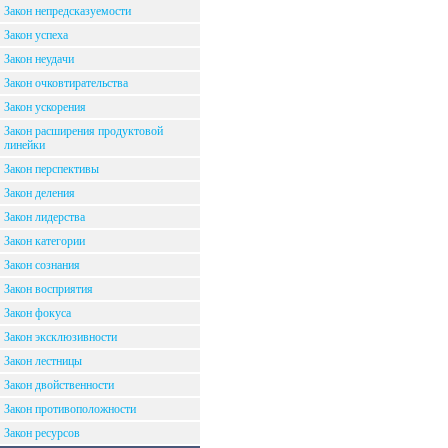
Закон непредсказуемости
Закон успеха
Закон неудачи
Закон очковтирательства
Закон ускорения
Закон расширения продуктовой
линейки
Закон перспективы
Закон деления
Закон лидерства
Закон категории
Закон сознания
Закон восприятия
Закон фокуса
Закон эксклюзивности
Закон лестницы
Закон двойственности
Закон противоположности
Закон ресурсов