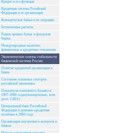
Кредит и его функции
Кредитная система Росийской
Федерации и ее организация
Коммерческие банки и их операции
Безналичные расчеты
Рынок ценных бумаг и фондовая
биржа
Международные валютно-
финансовые и кредитные отношения
Экономические основы стабильности
банковской системы России
Понятие кридитной организации и
банка
Состояние основных секторов
российской экономики
Показатели платежного баланса в
1997-2000 годах(поквартально, млн.
долл. США)
Центральный банк Российской
Федерации и денежно-кредитная
политика в 2000 году
Организация внутреннего контроля в
банках
Методы управления рисками