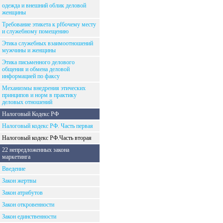
одежда и внешний облик деловой
женщины
Требование этикета к рfбочему месту
и служебному помещению
Этика служебных взаимоотношений
мужчины и женщины
Этика письменного делового
общения и обмена деловой
информацией по факсу
Механизмы внедрения этических
принципов и норм в практику
деловых отношений
Налоговый Кодекс РФ
Налоговый кодекс РФ. Часть первая
Налоговый кодекс РФ.Часть вторая
22 непредложенных закона
маркетинга
Введение
Закон жертвы
Закон атрибутов
Закон откровенности
Закон единственности