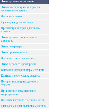
Этика деловых отношений
Этические принципы и нормы в
деловых отношениях
Деловые приемы
Сувениры в деловой сфере
Презентация и нормы делового
этикета
Этика делового телефонного
разговора
Этикет секретаря
Этикет руководителя
Деловой этикет переводчика
Этика делового красноречия
Выставки, ярмарки: нормы этикета
Критика и ее этические аспекты
История и принципы делового
этикета
Приветствие, представление,
титулирование
Визитная карточка в деловой жизни
одежда и манеры делового мужчины