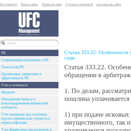
На главную
Карта сайта
Написать нам
Сделать стартовой
реклама на сайте
Статья 333.22. Особенности
PR
суды
Современный менеджмент и PR
Статья 333.22. Особе
Технология PR
обращении в арбитраж
Организация, управление и
эффективность PR
Учёт и отчётность
1. По делам, рассматр
Введение
пошлина уплачивается
Объединение бизнеса и
консолидированная финансовая
отчётность
1) при подаче исковых
Учет изменения цен, валютных
курсов и финансовая учетность в
имущественного, так 
период инфляции
уплачиваются государс
Учет финансовых инструментов и