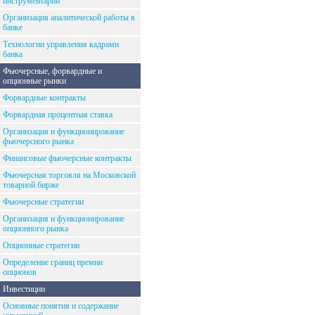
инструментарий
Организация аналитической работы в
банке
Технологии управления кадрами
банка
Фьючерсные, форвардные и
опционные рынки
Форвардные контракты
Форвардная процентная ставка
Организация и функционирование
фьючерсного рынка
Финансовые фьючерсные контракты
Фьючерсная торговля на Московской
товарной бирже
Фьючерсные стратегии
Организация и функционирование
опционного рынка
Опционные стратегии
Определение границ премии
опционов
Инвестиции
Основные понятия и содержание