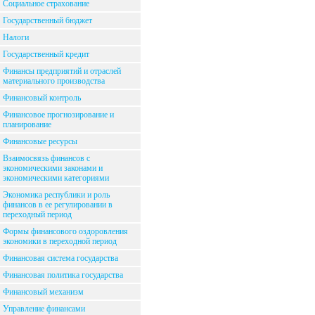
Социальное страхование
Государственный бюджет
Налоги
Государственный кредит
Финансы предприятий и отраслей
материального производства
Финансовый контроль
Финансовое прогнозирование и
планирование
Финансовые ресурсы
Взаимосвязь финансов с
экономическими законами и
экономическими категориями
Экономика республики и роль
финансов в ее регулировании в
переходный период
Формы финансового оздоровления
экономики в переходной период
Финансовая система государства
Финансовая политика государства
Финансовый механизм
Управление финансами