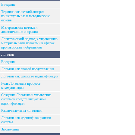
Введение
Терминологический аппарат,
концептуальные и методические
основы
Материальные потоки и
логистические операции
Логистический подход к управлению
материальными потоками в сферах
производства и обращения
Логотип
Введение
Логотип как способ представления
Логотип как средство идентификации
Роль Логотипа в процессе
коммуникации
Создание Логотипа и управление
системой средств визуальной
идентификации
Различные типы логотипов
Логотип как идентификационная
система
Заключение