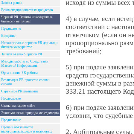
исходя из суммы всех 
Законы рынка
Рекомендации опытных трейдеров
4) в случае, если ист
Черный PR. Защита и нападение в
бизнесе и не только
соответствии с настоя
Предисловие
ответчиком (если он н
Введение
пропорционально разм
Использование черного PR для атаки
бизнеса конкурентов
требований;
Защита от атак Черного PR
Методы работы со Средствами
5) при подаче заявлен
Массовой Информации
Организация PR работы
средств государственн
Реализация PR проектов своими
денежной суммы в разм
силами
333.21 настоящего Код
Структура PR кампании
Послесловие
Статьи на нашем сайте
6) при подаче заявлен
Экономическая природа менеджмента
условии, что судебные
Предисловие
Права и обязанности
2. Арбитражные суды,
налогоплательщиков и налоговых