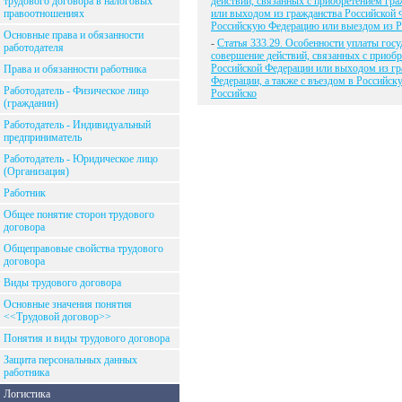
трудового договора в налоговых
действий, связанных с приобретением гр
правоотношениях
или выходом из гражданства Российской Ф
Российскую Федерацию или выездом из Р
Основные права и обязанности
-
Статья 333.29. Особенности уплаты гос
работодателя
совершение действий, связанных с приоб
Российской Федерации или выходом из гр
Права и обязанности работника
Федерации, а также с въездом в Российс
Работодатель - Физическое лицо
Российско
(гражданин)
Работодатель - Индивидуальный
предприниматель
Работодатель - Юридическое лицо
(Организация)
Работник
Общее понятие сторон трудового
договора
Общеправовые свойства трудового
договора
Виды трудового договора
Основные значения понятия
<<Трудовой договор>>
Понятия и виды трудового договора
Защита персональных данных
работника
Логистика