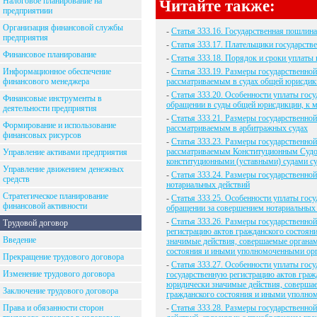
Налоговое планирование на
Читайте также:
предприятиии
Организация финансовой службы
-
Статья 333.16. Государственная пошлина
предприятия
-
Статья 333.17. Плательщики государст
Финансовое планирование
-
Статья 333.18. Порядок и сроки уплаты
Информационное обеспечение
-
Статья 333.19. Размеры государственно
финансового менеджера
рассматриваемым в судах общей юрисди
-
Статья 333.20. Особенности уплаты гос
Финансовые инструменты в
обращении в суды общей юрисдикции, к 
деятельности предприятия
-
Статья 333.21. Размеры государственно
Формирование и использование
рассматриваемым в арбитражных судах
финансовых рисурсов
-
Статья 333.23. Размеры государственно
рассматриваемым Конституционным Судо
Управление активами предприятия
конституционными (уставными) судами с
Управление движением денежных
-
Статья 333.24. Размеры государственно
средств
нотариальных действий
Стратегическое планирование
-
Статья 333.25. Особенности уплаты гос
финансовой активности
обращении за совершением нотариальных
-
Статья 333.26. Размеры государственно
Трудовой договор
регистрацию актов гражданского состоян
Введение
значимые действия, совершаемые органам
состояния и иными уполномоченными ор
Прекращение трудового договора
-
Статья 333.27. Особенности уплаты гос
Изменение трудового договора
государственную регистрацию актов гражд
юридически значимые действия, совершае
Заключение трудового договора
гражданского состояния и иными уполно
Права и обязанности сторон
-
Статья 333.28. Размеры государственно