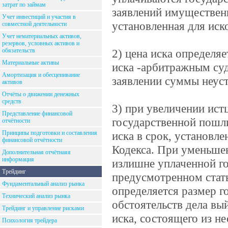
затрат по займам
заявлений имущественн
Учет инвестиций и участия в
установленная для иск
совместной деятельности
Учет нематериальных активов,
резервов, условных активов и
обязательств
2) цена иска определяе
Материальные активы
иска -арбитражным суд
Амортизация и обесценивание
заявлении суммы неуст
активов
Отчёты о движении денежных
средств
3) при увеличении ис
Представление финансовой
государственной пошли
отчётности
Принципы подготовки и составления
иска в срок, установл
финансовой отчётности
Кодекса. При уменьше
Дополнительная отчётнаяя
информация
излишне уплаченной г
Трейдинг
предусмотренном стать
Фундаментальный анализ рынка
определяется размер г
Технический анализ рынка
обстоятельств дела вы
Трейдинг и управление рисками
иска, состоящего из н
Психология трейдера