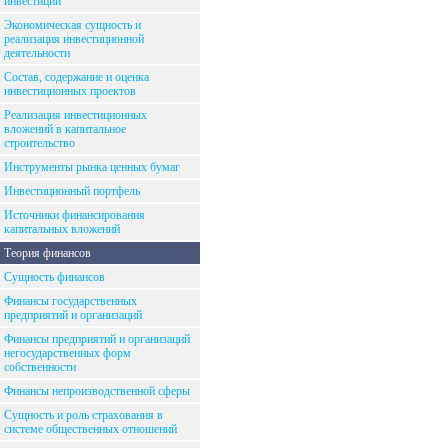
инвестиций
Экономическая сущность и
реализация инвестиционной
деятельности
Состав, содержание и оценка
инвестиционных проектов
Реализация инвестиционных
вложений в капитальное
строительство
Инструменты рынка ценных бумаг
Инвестиционный портфель
Источники финансирования
капитальных вложений
Теория финансов
Сущность финансов
Финансы государственных
предприятий и организаций
Финансы предприятий и организаций
негосударственных форм
собственности
Финансы непроизводственной сферы
Сущность и роль страхования в
системе общественных отношений