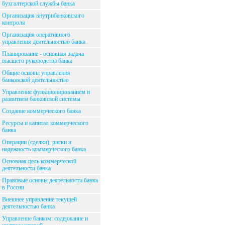
бухгалтерской службы банка
Организация внутрибанковского
контроля
Организация оперативного
управления деятельностью банка
Планирование - основная задача
высшего руководства банка
Общие основы управления
банковской деятельностью
Управление функционированием и
развитием банковской системы
Создание коммерческого банка
Ресурсы и капитал коммерческого
банка
Операции (сделки), риски и
надежность коммерческого банка
Основная цель коммерческой
деятельности банка
Правовые основы деятельности банка
в России
Внешнее управление текущей
деятельностью банка
Управление банком: содержание и