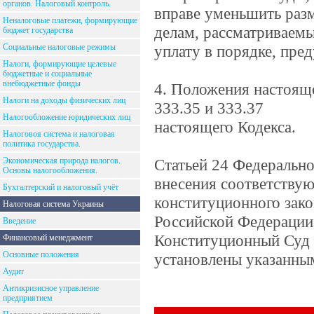
органов. Налоговый контроль.
вправе уменьшить раз
Неналоговые платежи, формирующие
делам, рассматриваемы
бюджет государства
Социальные налоговые режимы
уплату в порядке, пре
Налоги, формирующие целевые
бюджетные и социальные
внебюджетные фонды
4. Положения настояще
Налоги на доходы физических лиц
333.35 и 333.37
Налогообложение юридических лиц
настоящего Кодекса.
Налоговоя система и налоговая
политика государства.
Экономическая природа налогов.
Статьей 24 Федерально
Основы налогообложения.
внесения соответству
Бухгалтерский и налоговый учёт
конституционного зак
Налоговая система Украины
Российской Федерации
Введение
Конституционный Суд Р
Финансовый менеджмент
Основные положения
установлены указанны
Аудит
Антикризисное управление
предприятием