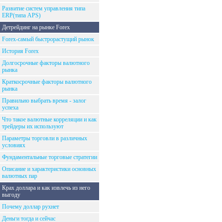
Развитие систем управления типа
ERP(типа APS)
Детрейдинг на рынке Forex
Forex-самый быстрорастущий рынок
История Forex
Долгосрочные факторы валютного
рынка
Краткосрочные факторы валютного
рынка
Правильно выбрать время - залог
успеха
Что такое валютные корреляции и как
трейдеры их используют
Параметры торговли в различных
условиях
Фундаментальные торговые стратегии
Описание и характеристики основных
валютных пар
Крах доллара и как извлечь из него
выгоду
Почему доллар рухнет
Деньги тогда и сейчас