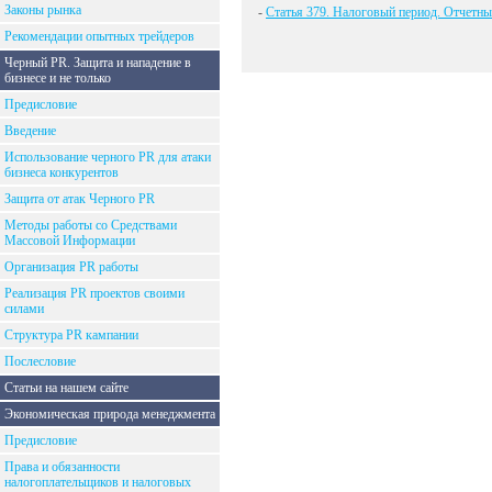
Законы рынка
-
Статья 379. Налоговый период. Отчетны
Рекомендации опытных трейдеров
Черный PR. Защита и нападение в
бизнесе и не только
Предисловие
Введение
Использование черного PR для атаки
бизнеса конкурентов
Защита от атак Черного PR
Методы работы со Средствами
Массовой Информации
Организация PR работы
Реализация PR проектов своими
силами
Структура PR кампании
Послесловие
Статьи на нашем сайте
Экономическая природа менеджмента
Предисловие
Права и обязанности
налогоплательщиков и налоговых