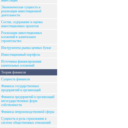
инвестиций
Экономическая сущность и
реализация инвестиционной
деятельности
Состав, содержание и оценка
инвестиционных проектов
Реализация инвестиционных
вложений в капитальное
строительство
Инструменты рынка ценных бумаг
Инвестиционный портфель
Источники финансирования
капитальных вложений
Теория финансов
Сущность финансов
Финансы государственных
предприятий и организаций
Финансы предприятий и организаций
негосударственных форм
собственности
Финансы непроизводственной сферы
Сущность и роль страхования в
системе общественных отношений