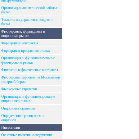
инструментарий
Организация аналитической работы в
банке
Технологии управления кадрами
банка
Фьючерсные, форвардные и
опционные рынки
Форвардные контракты
Форвардная процентная ставка
Организация и функционирование
фьючерсного рынка
Финансовые фьючерсные контракты
Фьючерсная торговля на Московской
товарной бирже
Фьючерсные стратегии
Организация и функционирование
опционного рынка
Опционные стратегии
Определение границ премии
опционов
Инвестиции
Основные понятия и содержание