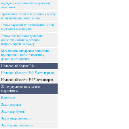
одежда и внешний облик деловой
женщины
Требование этикета к рfбочему месту
и служебному помещению
Этика служебных взаимоотношений
мужчины и женщины
Этика письменного делового
общения и обмена деловой
информацией по факсу
Механизмы внедрения этических
принципов и норм в практику
деловых отношений
Налоговый Кодекс РФ
Налоговый кодекс РФ. Часть первая
Налоговый кодекс РФ.Часть вторая
22 непредложенных закона
маркетинга
Введение
Закон жертвы
Закон атрибутов
Закон откровенности
Закон единственности