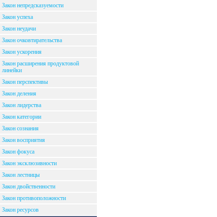
Закон непредсказуемости
Закон успеха
Закон неудачи
Закон очковтирательства
Закон ускорения
Закон расширения продуктовой
линейки
Закон перспективы
Закон деления
Закон лидерства
Закон категории
Закон сознания
Закон восприятия
Закон фокуса
Закон эксклюзивности
Закон лестницы
Закон двойственности
Закон противоположности
Закон ресурсов