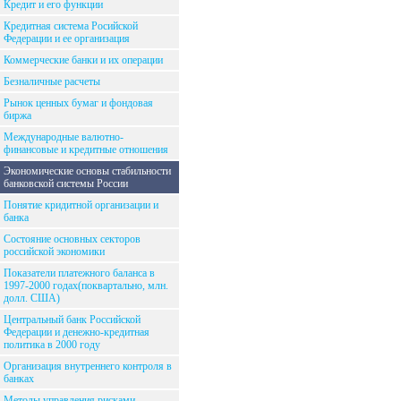
Кредит и его функции
Кредитная система Росийской
Федерации и ее организация
Коммерческие банки и их операции
Безналичные расчеты
Рынок ценных бумаг и фондовая
биржа
Международные валютно-
финансовые и кредитные отношения
Экономические основы стабильности
банковской системы России
Понятие кридитной организации и
банка
Состояние основных секторов
российской экономики
Показатели платежного баланса в
1997-2000 годах(поквартально, млн.
долл. США)
Центральный банк Российской
Федерации и денежно-кредитная
политика в 2000 году
Организация внутреннего контроля в
банках
Методы управления рисками