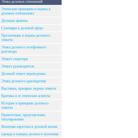
Этика деловых отношений
Этические принципы и нормы в
деловых отношениях
Деловые приемы
Сувениры в деловой сфере
Презентация и нормы делового
этикета
Этика делового телефонного
разговора
Этикет секретаря
Этикет руководителя
Деловой этикет переводчика
Этика делового красноречия
Выставки, ярмарки: нормы этикета
Критика и ее этические аспекты
История и принципы делового
этикета
Приветствие, представление,
титулирование
Визитная карточка в деловой жизни
одежда и манеры делового мужчины