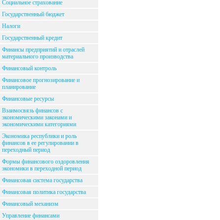
Социальное страхование
Государственный бюджет
Налоги
Государственный кредит
Финансы предприятий и отраслей
материального производства
Финансовый контроль
Финансовое прогнозирование и
планирование
Финансовые ресурсы
Взаимосвязь финансов с
экономическими законами и
экономическими категориями
Экономика республики и роль
финансов в ее регулировании в
переходный период
Формы финансового оздоровления
экономики в переходной период
Финансовая система государства
Финансовая политика государства
Финансовый механизм
Управление финансами