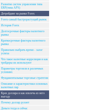
Развитие систем управления типа
ERP(типа APS)
Детрейдинг на рынке Forex
Forex-самый быстрорастущий рынок
История Forex
Долгосрочные факторы валютного
рынка
Краткосрочные факторы валютного
рынка
Правильно выбрать время - залог
успеха
Что такое валютные корреляции и как
трейдеры их используют
Параметры торговли в различных
условиях
Фундаментальные торговые стратегии
Описание и характеристики основных
валютных пар
Крах доллара и как извлечь из него
выгоду
Почему доллар рухнет
Деньги тогда и сейчас