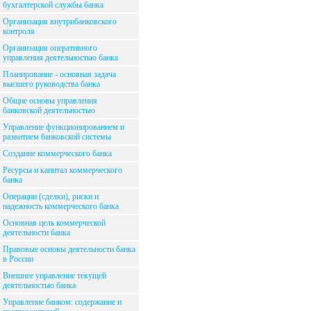
бухгалтерской службы банка
Организация внутрибанковского
контроля
Организация оперативного
управления деятельностью банка
Планирование - основная задача
высшего руководства банка
Общие основы управления
банковской деятельностью
Управление функционированием и
развитием банковской системы
Создание коммерческого банка
Ресурсы и капитал коммерческого
банка
Операции (сделки), риски и
надежность коммерческого банка
Основная цель коммерческой
деятельности банка
Правовые основы деятельности банка
в России
Внешнее управление текущей
деятельностью банка
Управление банком: содержание и