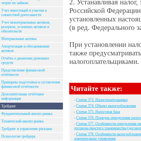
2. Устанавливая налог
затрат по займам
Российской Федерации 
Учет инвестиций и участия в
совместной деятельности
установленных настоящ
Учет нематериальных активов,
(в ред. Федерального з
резервов, условных активов и
обязательств
Материальные активы
При установлении нало
Амортизация и обесценивание
активов
также предусматривать
Отчёты о движении денежных
налогоплательщиками.
средств
Представление финансовой
отчётности
Принципы подготовки и составления
финансовой отчётности
Читайте также:
Дополнительная отчётнаяя
информация
-
Статья 373. Налогоплательщики
-
Статья 374. Объект налогообложения
Трейдинг
-
Статья 375. Налоговая база
Фундаментальный анализ рынка
-
Статья 376. Порядок определения налог
Технический анализ рынка
-
Статья 377. Особенности определения н
договора простого товарищества (договор
Трейдинг и управление рисками
-
Статья 378. Особенности налогообложен
Психология трейдера
доверительное управление