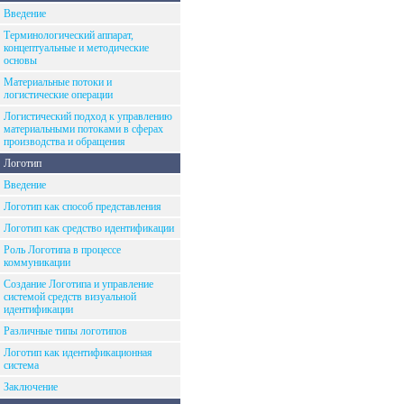
Введение
Терминологический аппарат,
концептуальные и методические
основы
Материальные потоки и
логистические операции
Логистический подход к управлению
материальными потоками в сферах
производства и обращения
Логотип
Введение
Логотип как способ представления
Логотип как средство идентификации
Роль Логотипа в процессе
коммуникации
Создание Логотипа и управление
системой средств визуальной
идентификации
Различные типы логотипов
Логотип как идентификационная
система
Заключение