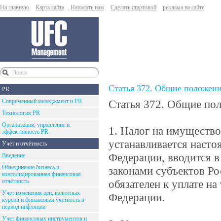
На главную
Карта сайта
Написать нам
Сделать стартовой
реклама на сайте
Статья 372. Общие положен
PR
Современный менеджмент и PR
Статья 372. Общие по
Технология PR
Организация, управление и
1. Налог на имущество 
эффективность PR
устанавливается насто
Учёт и отчётность
Федерации, вводится в
Введение
Объединение бизнеса и
законами субъектов Ро
консолидированная финансовая
отчётность
обязателен к уплате н
Учет изменения цен, валютных
Федерации.
курсов и финансовая учетность в
период инфляции
Учет финансовых инструментов и