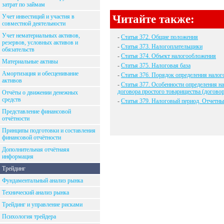
затрат по займам
Читайте также:
Учет инвестиций и участия в
совместной деятельности
Учет нематериальных активов,
-
Статья 372. Общие положения
резервов, условных активов и
-
Статья 373. Налогоплательщики
обязательств
-
Статья 374. Объект налогообложения
Материальные активы
-
Статья 375. Налоговая база
Амортизация и обесценивание
-
Статья 376. Порядок определения налог
активов
-
Статья 377. Особенности определения н
договора простого товарищества (договор
Отчёты о движении денежных
средств
-
Статья 379. Налоговый период. Отчетны
Представление финансовой
отчётности
Принципы подготовки и составления
финансовой отчётности
Дополнительная отчётнаяя
информация
Трейдинг
Фундаментальный анализ рынка
Технический анализ рынка
Трейдинг и управление рисками
Психология трейдера