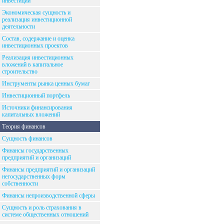
инвестиций
Экономическая сущность и
реализация инвестиционной
деятельности
Состав, содержание и оценка
инвестиционных проектов
Реализация инвестиционных
вложений в капитальное
строительство
Инструменты рынка ценных бумаг
Инвестиционный портфель
Источники финансирования
капитальных вложений
Теория финансов
Сущность финансов
Финансы государственных
предприятий и организаций
Финансы предприятий и организаций
негосударственных форм
собственности
Финансы непроизводственной сферы
Сущность и роль страхования в
системе общественных отношений