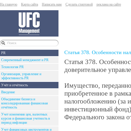
На главную
Карта сайта
Написать нам
Сделать стартовой
реклама на сайте
Статья 378. Особенности на
PR
Современный менеджмент и PR
Статья 378. Особеннос
Технология PR
доверительное управл
Организация, управление и
эффективность PR
Имущество, переданное
Учёт и отчётность
приобретенное в рамка
Введение
Объединение бизнеса и
налогообложению (за 
консолидированная финансовая
отчётность
инвестиционный фонд) 
Учет изменения цен, валютных
Федерального закона о
курсов и финансовая учетность в
период инфляции
Учет финансовых инструментов и