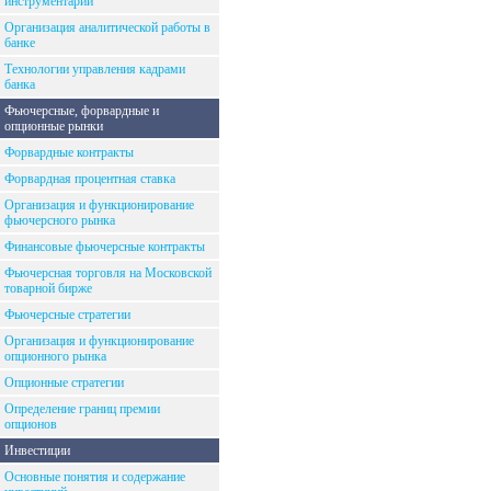
инструментарий
Организация аналитической работы в
банке
Технологии управления кадрами
банка
Фьючерсные, форвардные и
опционные рынки
Форвардные контракты
Форвардная процентная ставка
Организация и функционирование
фьючерсного рынка
Финансовые фьючерсные контракты
Фьючерсная торговля на Московской
товарной бирже
Фьючерсные стратегии
Организация и функционирование
опционного рынка
Опционные стратегии
Определение границ премии
опционов
Инвестиции
Основные понятия и содержание