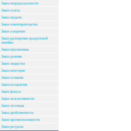
Закон непредсказуемости
Закон успеха
Закон неудачи
Закон очковтирательства
Закон ускорения
Закон расширения продуктовой
линейки
Закон перспективы
Закон деления
Закон лидерства
Закон категории
Закон сознания
Закон восприятия
Закон фокуса
Закон эксклюзивности
Закон лестницы
Закон двойственности
Закон противоположности
Закон ресурсов