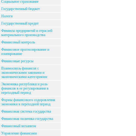
Социальное страхование
Государственный бюджет
Налоги
Государственный кредит
Финансы предприятий и отраслей
материального производства
Финансовый контроль
Финансовое прогнозирование и
планирование
Финансовые ресурсы
Взаимосвязь финансов с
экономическими законами и
экономическими категориями
Экономика республики и роль
финансов в ее регулировании в
переходный период
Формы финансового оздоровления
экономики в переходной период
Финансовая система государства
Финансовая политика государства
Финансовый механизм
Управление финансами