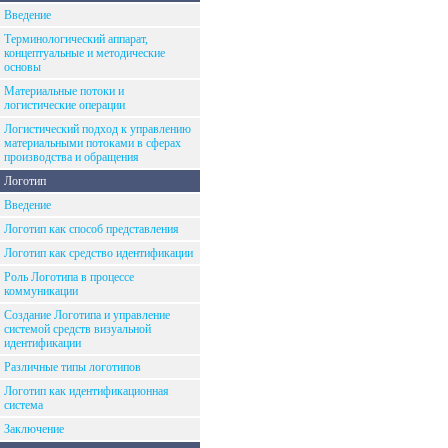
Введение
Терминологический аппарат,
концептуальные и методические
основы
Материальные потоки и
логистические операции
Логистический подход к управлению
материальными потоками в сферах
производства и обращения
Логотип
Введение
Логотип как способ представления
Логотип как средство идентификации
Роль Логотипа в процессе
коммуникации
Создание Логотипа и управление
системой средств визуальной
идентификации
Различные типы логотипов
Логотип как идентификационная
система
Заключение