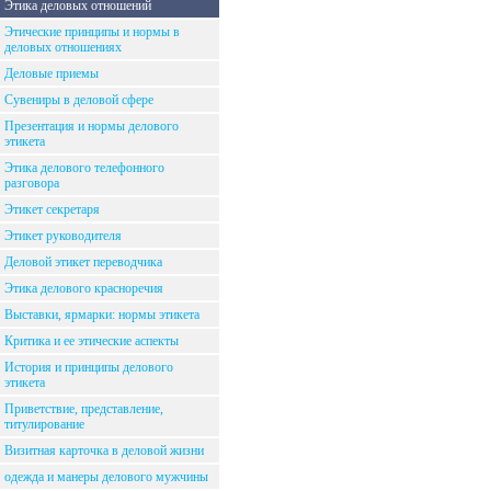
Этика деловых отношений
Этические принципы и нормы в
деловых отношениях
Деловые приемы
Сувениры в деловой сфере
Презентация и нормы делового
этикета
Этика делового телефонного
разговора
Этикет секретаря
Этикет руководителя
Деловой этикет переводчика
Этика делового красноречия
Выставки, ярмарки: нормы этикета
Критика и ее этические аспекты
История и принципы делового
этикета
Приветствие, представление,
титулирование
Визитная карточка в деловой жизни
одежда и манеры делового мужчины