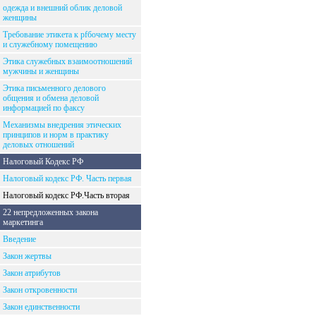
одежда и внешний облик деловой
женщины
Требование этикета к рfбочему месту
и служебному помещению
Этика служебных взаимоотношений
мужчины и женщины
Этика письменного делового
общения и обмена деловой
информацией по факсу
Механизмы внедрения этических
принципов и норм в практику
деловых отношений
Налоговый Кодекс РФ
Налоговый кодекс РФ. Часть первая
Налоговый кодекс РФ.Часть вторая
22 непредложенных закона
маркетинга
Введение
Закон жертвы
Закон атрибутов
Закон откровенности
Закон единственности