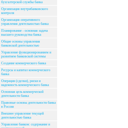
бухгалтерской службы банка
Организация внутрибанковского
контроля
Организация оперативного
управления деятельностью банка
Планирование - основная задача
высшего руководства банка
Общие основы управления
банковской деятельностью
Управление функционированием и
развитием банковской системы
Создание коммерческого банка
Ресурсы и капитал коммерческого
банка
Операции (сделки), риски и
надежность коммерческого банка
Основная цель коммерческой
деятельности банка
Правовые основы деятельности банка
в России
Внешнее управление текущей
деятельностью банка
Управление банком: содержание и