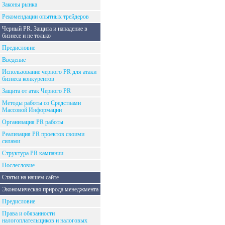
Законы рынка
Рекомендации опытных трейдеров
Черный PR. Защита и нападение в
бизнесе и не только
Предисловие
Введение
Использование черного PR для атаки
бизнеса конкурентов
Защита от атак Черного PR
Методы работы со Средствами
Массовой Информации
Организация PR работы
Реализация PR проектов своими
силами
Структура PR кампании
Послесловие
Статьи на нашем сайте
Экономическая природа менеджмента
Предисловие
Права и обязанности
налогоплательщиков и налоговых