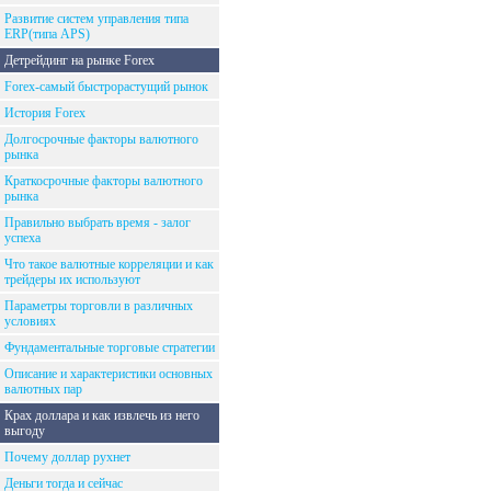
Развитие систем управления типа
ERP(типа APS)
Детрейдинг на рынке Forex
Forex-самый быстрорастущий рынок
История Forex
Долгосрочные факторы валютного
рынка
Краткосрочные факторы валютного
рынка
Правильно выбрать время - залог
успеха
Что такое валютные корреляции и как
трейдеры их используют
Параметры торговли в различных
условиях
Фундаментальные торговые стратегии
Описание и характеристики основных
валютных пар
Крах доллара и как извлечь из него
выгоду
Почему доллар рухнет
Деньги тогда и сейчас