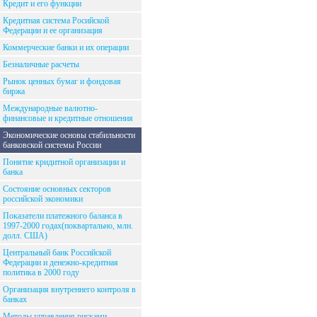
Кредит и его функции
Кредитная система Росийской
Федерации и ее организация
Коммерческие банки и их операции
Безналичные расчеты
Рынок ценных бумаг и фондовая
биржа
Международные валютно-
финансовые и кредитные отношения
Экономические основы стабильности
банковской системы России
Понятие кридитной организации и
банка
Состояние основных секторов
российской экономики
Показатели платежного баланса в
1997-2000 годах(поквартально, млн.
долл. США)
Центральный банк Российской
Федерации и денежно-кредитная
политика в 2000 году
Организация внутреннего контроля в
банках
Методы управления рисками