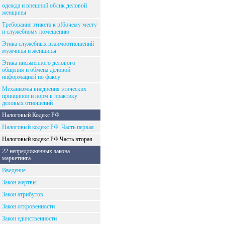
одежда и внешний облик деловой
женщины
Требование этикета к рfбочему месту
и служебному помещению
Этика служебных взаимоотношений
мужчины и женщины
Этика письменного делового
общения и обмена деловой
информацией по факсу
Механизмы внедрения этических
принципов и норм в практику
деловых отношений
Налоговый Кодекс РФ
Налоговый кодекс РФ. Часть первая
Налоговый кодекс РФ.Часть вторая
22 непредложенных закона
маркетинга
Введение
Закон жертвы
Закон атрибутов
Закон откровенности
Закон единственности