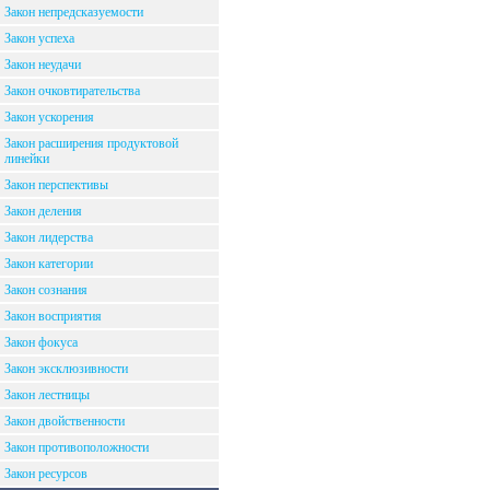
Закон непредсказуемости
Закон успеха
Закон неудачи
Закон очковтирательства
Закон ускорения
Закон расширения продуктовой
линейки
Закон перспективы
Закон деления
Закон лидерства
Закон категории
Закон сознания
Закон восприятия
Закон фокуса
Закон эксклюзивности
Закон лестницы
Закон двойственности
Закон противоположности
Закон ресурсов