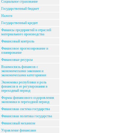
Социальное страхование
Государственный бюджет
Налоги
Государственный кредит
Финансы предприятий и отраслей
материального производства
Финансовый контроль
Финансовое прогнозирование и
планирование
Финансовые ресурсы
Взаимосвязь финансов с
экономическими законами и
экономическими категориями
Экономика республики и роль
финансов в ее регулировании в
переходный период
Формы финансового оздоровления
экономики в переходной период
Финансовая система государства
Финансовая политика государства
Финансовый механизм
Управление финансами