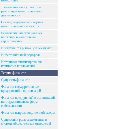
инвестиций
Экономическая сущность и
реализация инвестиционной
деятельности
Состав, содержание и оценка
инвестиционных проектов
Реализация инвестиционных
вложений в капитальное
строительство
Инструменты рынка ценных бумаг
Инвестиционный портфель
Источники финансирования
капитальных вложений
Теория финансов
Сущность финансов
Финансы государственных
предприятий и организаций
Финансы предприятий и организаций
негосударственных форм
собственности
Финансы непроизводственной сферы
Сущность и роль страхования в
системе общественных отношений