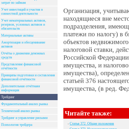
затрат по займам
Организация, учитыва
Учет инвестиций и участия в
совместной деятельности
находящиеся вне мест
Учет нематериальных активов,
резервов, условных активов и
подразделения, имеюще
обязательств
платежи по налогу) в
Материальные активы
объектов недвижимого
Амортизация и обесценивание
активов
налоговой ставки, дей
Отчёты о движении денежных
Российской Федерации
средств
имущества, и налогово
Представление финансовой
отчётности
имущества), определен
Принципы подготовки и составления
статьей 376 настоящег
финансовой отчётности
Дополнительная отчётнаяя
имущества, (в ред. Фе
информация
Трейдинг
Фундаментальный анализ рынка
Технический анализ рынка
Читайте также:
Трейдинг и управление рисками
-
Статья 372. Общие положения
Психология трейдера