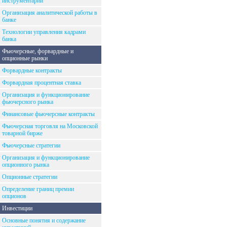
инструментарий
Организация аналитической работы в
банке
Технологии управления кадрами
банка
Фьючерсные, форвардные и
опционные рынки
Форвардные контракты
Форвардная процентная ставка
Организация и функционирование
фьючерсного рынка
Финансовые фьючерсные контракты
Фьючерсная торговля на Московской
товарной бирже
Фьючерсные стратегии
Организация и функционирование
опционного рынка
Опционные стратегии
Определение границ премии
опционов
Инвестиции
Основные понятия и содержание