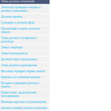
Этика деловых отношений
Этические принципы и нормы в
деловых отношениях
Деловые приемы
Сувениры в деловой сфере
Презентация и нормы делового
этикета
Этика делового телефонного
разговора
Этикет секретаря
Этикет руководителя
Деловой этикет переводчика
Этика делового красноречия
Выставки, ярмарки: нормы этикета
Критика и ее этические аспекты
История и принципы делового
этикета
Приветствие, представление,
титулирование
Визитная карточка в деловой жизни
одежда и манеры делового мужчины