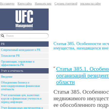
На главную
Карта сайта
Написать нам
Сделать стартовой
реклама на сайте
Статья 385. Особенности ис
PR
имущества, находящихся вне
Современный менеджмент и PR
Технология PR
Организация, управление и
эффективность PR
Статья 385.1. Особен
Учёт и отчётность
организаций резиден
Введение
области
Объединение бизнеса и
консолидированная финансовая
отчётность
Статья 385. Особеннос
Учет изменения цен, валютных
недвижимого имуществ
курсов и финансовая учетность в
период инфляции
ее обособленного подр
Учет финансовых инструментов и