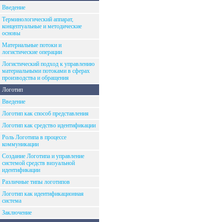
Введение
Терминологический аппарат,
концептуальные и методические
основы
Материальные потоки и
логистические операции
Логистический подход к управлению
материальными потоками в сферах
производства и обращения
Логотип
Введение
Логотип как способ представления
Логотип как средство идентификации
Роль Логотипа в процессе
коммуникации
Создание Логотипа и управление
системой средств визуальной
идентификации
Различные типы логотипов
Логотип как идентификационная
система
Заключение