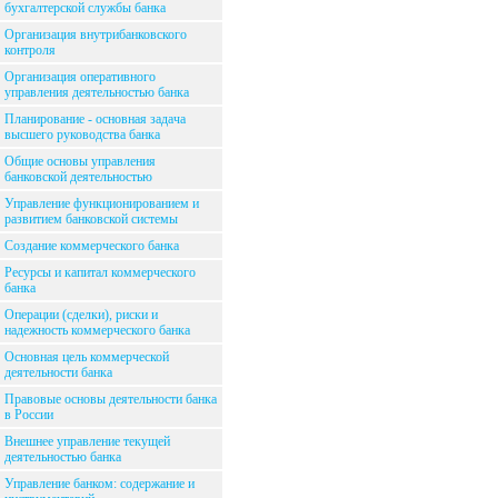
бухгалтерской службы банка
Организация внутрибанковского
контроля
Организация оперативного
управления деятельностью банка
Планирование - основная задача
высшего руководства банка
Общие основы управления
банковской деятельностью
Управление функционированием и
развитием банковской системы
Создание коммерческого банка
Ресурсы и капитал коммерческого
банка
Операции (сделки), риски и
надежность коммерческого банка
Основная цель коммерческой
деятельности банка
Правовые основы деятельности банка
в России
Внешнее управление текущей
деятельностью банка
Управление банком: содержание и