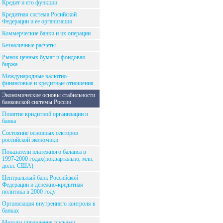
Кредит и его функции
Кредитная система Росийской
Федерации и ее организация
Коммерческие банки и их операции
Безналичные расчеты
Рынок ценных бумаг и фондовая
биржа
Международные валютно-
финансовые и кредитные отношения
Экономические основы стабильности
банковской системы России
Понятие кридитной организации и
банка
Состояние основных секторов
российской экономики
Показатели платежного баланса в
1997-2000 годах(поквартально, млн.
долл. США)
Центральный банк Российской
Федерации и денежно-кредитная
политика в 2000 году
Организация внутреннего контроля в
банках
Методы управления рисками