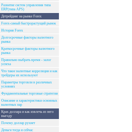
Развитие систем управления типа
ERP(типа APS)
Детрейдинг на рынке Forex
Forex-самый быстрорастущий рынок
История Forex
Долгосрочные факторы валютного
рынка
Краткосрочные факторы валютного
рынка
Правильно выбрать время - залог
успеха
Что такое валютные корреляции и как
трейдеры их используют
Параметры торговли в различных
условиях
Фундаментальные торговые стратегии
Описание и характеристики основных
валютных пар
Крах доллара и как извлечь из него
выгоду
Почему доллар рухнет
Деньги тогда и сейчас