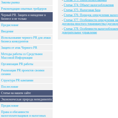
-
Статья 373. Налогоплательщики
Законы рынка
-
Статья 374. Объект налогообложения
Рекомендации опытных трейдеров
-
Статья 375. Налоговая база
Черный PR. Защита и нападение в
-
Статья 376. Порядок определения налог
бизнесе и не только
-
Статья 377. Особенности определения н
договора простого товарищества (договор
Предисловие
-
Статья 378. Особенности налогообложен
Введение
доверительное управление
Использование черного PR для атаки
бизнеса конкурентов
Защита от атак Черного PR
Методы работы со Средствами
Массовой Информации
Организация PR работы
Реализация PR проектов своими
силами
Структура PR кампании
Послесловие
Статьи на нашем сайте
Экономическая природа менеджмента
Предисловие
Права и обязанности
налогоплательщиков и налоговых