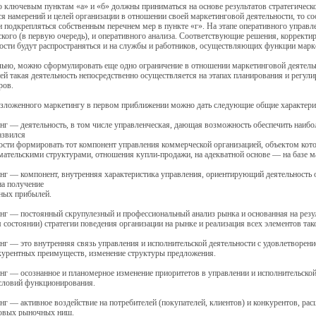
 ключевым пунктам «а» и «б» должны приниматься на основе результатов стратегическ
ся намерений и целей организации в отношении своей маркетинговой деятельности, то 
и подкрепляться собственным перечнем мер в пункте «г». На этапе оперативного управл
ского (в первую очередь), и оперативного анализа. Соответствующие решения, коррект
сти будут распространяться и на службы и работников, осуществляющих функции марк
ьно, можно сформулировать еще одно ограничение в отношении маркетинговой деятельн
ей такая деятельность непосредственно осуществляется на этапах планирования и регул
ров.
изложенного маркетингу в первом приближении можно дать следующие общие характери
нг — деятельность, в том числе управленческая, дающая возможность обеспечить наиб
азвился
ости формировать тот компонент управления коммерческой организацией, объектом кот
ательскими структурами, отношения купли-продажи, на адекватной основе — на базе 
нг — компонент, внутренняя характеристика управления, ориентирующий деятельность о
а получение
ных прибылей.
нг — постоянный скрупулезный и профессиональный анализ рынка и основанная на резул
 состоянии) стратегии поведения организации на рынке и реализация всех элементов тако
нг — это внутренняя связь управления и исполнительской деятельности с удовлетворени
курентных преимуществ, изменение структуры предложения.
нг — осознанное и планомерное изменение приоритетов в управлении и исполнительской
словий функционирования.
нг — активное воздействие на потребителей (покупателей, клиентов) и конкурентов, рас
новых рыночных ниш.