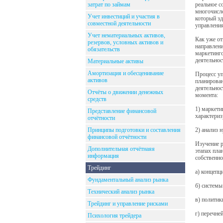
затрат по займам
реальное с
многочисле
Учет инвестиций и участия в
который зд
совместной деятельности
управления
Учет нематериальных активов,
Как уже от
резервов, условных активов и
направлени
обязательств
маркетинго
деятельнос
Материальные активы
Амортизация и обесценивание
Процесс уп
активов
планирован
деятельнос
Отчёты о движении денежных
момента:
средств
1) маркети
Представление финансовой
характериз
отчётности
Принципы подготовки и составления
2) анализ 
финансовой отчётности
Изучение 
Дополнительная отчётнаяя
этапах пла
информация
собственно
Трейдинг
а) концепц
Фундаментальный анализ рынка
б) системы
Технический анализ рынка
в) политик
Трейдинг и управление рисками
г) перечне
Психология трейдера