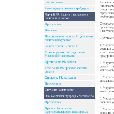
Законы рынка
Решения по
Что касает
Рекомендации опытных трейдеров
пункт «в» 
стратегиче
Черный PR. Защита и нападение в
необходимо
бизнесе и не только
Следовател
Предисловие
организаци
Введение
и контроле
Использование черного PR для атаки
С учетом 
бизнеса конкурентов
1. Маркети
Защита от атак Черного PR
возник и р
Методы работы со Средствами
из потребн
Массовой Информации
предприним
Организация PR работы
2. Маркети
самым — н
Реализация PR проектов своими
максималь
силами
3. Маркети
Структура PR кампании
актуальном
Послесловие
4. Маркети
Статьи на нашем сайте
новых кон
Экономическая природа менеджмента
5. Маркети
Предисловие
внешних у
Права и обязанности
6. Маркети
налогоплательщиков и налоговых
создание 