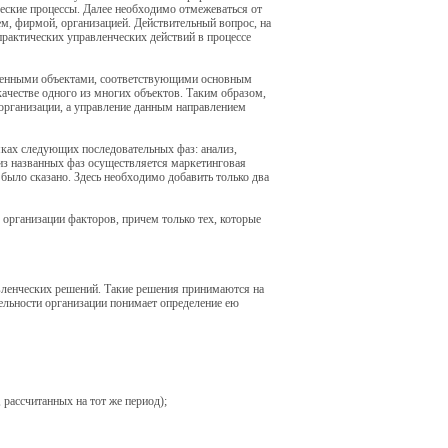
еские процессы. Далее необходимо отмежеваться от
м, фирмой, организацией. Действительный вопрос, на
практических управленческих действий в процессе
упненными объектами, соответствующими основным
качестве одного из многих объектов. Таким образом,
организации, а управление данным направлением
мках следующих последовательных фаз: анализ,
 из названных фаз осуществляется маркетинговая
 было сказано. Здесь необходимо добавить только два
организации факторов, причем только тех, которые
вленческих решений. Такие решения принимаются на
ельности организации понимает определение ею
 рассчитанных на тот же период);