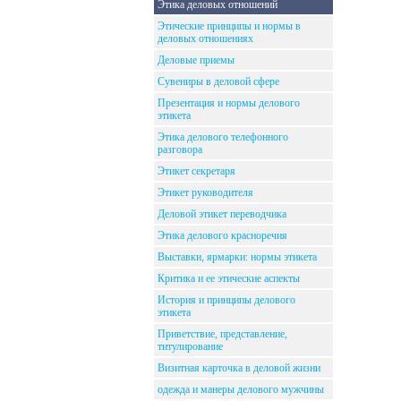
Этика деловых отношений
Этические принципы и нормы в
деловых отношениях
Деловые приемы
Сувениры в деловой сфере
Презентация и нормы делового
этикета
Этика делового телефонного
разговора
Этикет секретаря
Этикет руководителя
Деловой этикет переводчика
Этика делового красноречия
Выставки, ярмарки: нормы этикета
Критика и ее этические аспекты
История и принципы делового
этикета
Приветствие, представление,
титулирование
Визитная карточка в деловой жизни
одежда и манеры делового мужчины