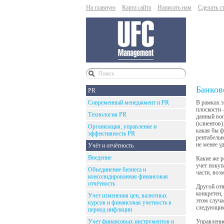
На главную
Карта сайта
Написать нам
Сделать с
Банков
PR
Современный менеджмент и PR
В рамках э
плоскости 
Технология PR
данный воп
(клиентов)
Организация, управление и
какая бы ф
эффективность PR
рентабельн
не менее у
Учёт и отчётность
Введение
Какие же р
учет покуп
Объединение бизнеса и
части, воз
консолидированная финансовая
отчётность
Другой отв
конкретен,
Учет изменения цен, валютных
этом случа
курсов и финансовая учетность в
следующим
период инфляции
Учет финансовых инструментов и
Управление