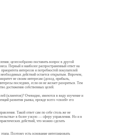
ения; целесообразно поставить вопрос в другой
неса. Первый и наиболее распространенный ответ на
 приоритета интересов и потребностей покупателей
ре необходимых действий остается открытым. Впрочем,
иоритет не своим интересам (доход, прибыль,
нтересы последних, если он не желает разориться. Тем
дство достижения собственных целей.
лей (клиентов)? Очевидно, имеются в виду изучение и
енций развития рынка, прежде всего «своей» его
вления. Такой ответ сам по себе столь же не
тельства» в более узкую — сферу управления. Но и в
практических действий, что можно сделать
 этапа. Поэтому есть основание интегрировать