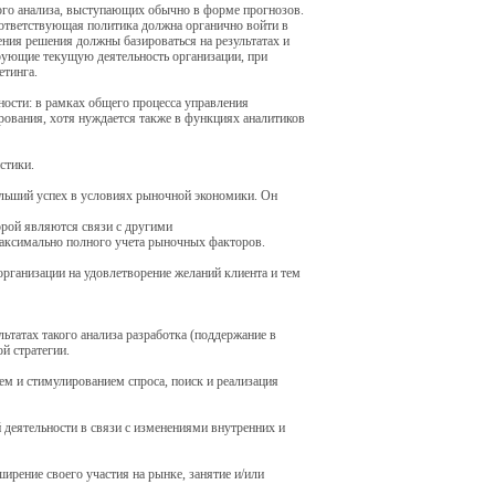
ого анализа, выступающих обычно в форме прогнозов.
соответствующая политика должна органично войти в
ения решения должны базироваться на результатах и
ирующие текущую деятельность организации, при
етинга.
ости: в рамках общего процесса управления
ирования, хотя нуждается также в функциях аналитиков
стики.
ольший успех в условиях рыночной экономики. Он
орой являются связи с другими
максимально полного учета рыночных факторов.
рганизации на удовлетворение желаний клиента и тем
ьтатах такого анализа разработка (поддержание в
й стратегии.
ем и стимулированием спроса, поиск и реализация
 деятельности в связи с изменениями внутренних и
ширение своего участия на рынке, занятие и/или