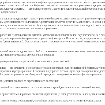
одержание «маркетинговой философии» предпринимательства, анализ рынка в управленч
нных попыток в той или иной форме отождествить маркетинг и управление предприятие
есь следует ответить, — это вопрос о месте маркетинга как определенной совокупности 
 организацией.
мечалось в предыдущей главе, управление банком на самом деле есть управление укр
ям деятельности его коллектива. Среди таких объектов будет и «маркетинг», но лишь в 
вая деятельность — это часть общей производственно-финансовой и иной деятельности 
ти — лишь составная часть процесса управления.
равления складывается из действий управленцев и исполнителей, осуществляемых в ра
ие, регулирование (оперативное управление), контроль. Вопрос в том, в пределах каких
ть (управленческая). О роли анализа и его «причастности» к указанной деятельности уже
нговый анализ представляет собой отслеживание и осмысление внешних по отношению к 
уют и/или определяют его рыночные позиции;
нужен разный — оперативный и системный, стратегический.
рынка — не самоцель, а способ получения информации для принятия эффективных упра
нирования и регулирования. Современная управленческая наука под планированием деят
й стратегии развития на обозримый период, что конкретно включает формулирование:
ии (миссии), модели ее перспективного состояния;
 важнейших качественных и количественных целей деятельности на плановый период;
и применительно к разным объектам управления (в виде уточненных целей деятельности,
й практических мероприятий, способных реализовать каждую из политик организации.