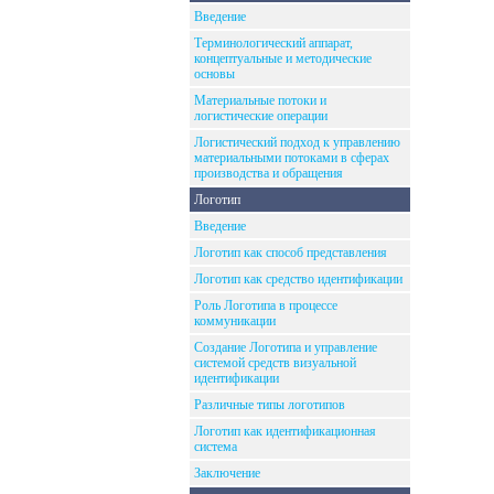
Введение
Терминологический аппарат,
концептуальные и методические
основы
Материальные потоки и
логистические операции
Логистический подход к управлению
материальными потоками в сферах
производства и обращения
Логотип
Введение
Логотип как способ представления
Логотип как средство идентификации
Роль Логотипа в процессе
коммуникации
Создание Логотипа и управление
системой средств визуальной
идентификации
Различные типы логотипов
Логотип как идентификационная
система
Заключение