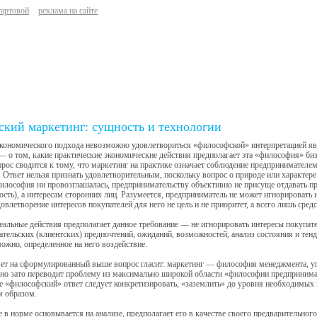
тартовой
реклама на сайте
ский маркетинг: сущность и технологии
кономического подхода невозможно удовлетвориться «философской» интерпретацией явл
— о том, какие практические экономические действия предполагает эта «философия» биз
рос сводится к тому, что маркетинг на практике означает соблюдение предпринимателем
. Ответ нельзя признать удовлетворительным, поскольку вопрос о природе или характе
илософия ни провозглашалась, предпринимательству объективно не присуще отдавать пр
ость), а интересам сторонних лиц. Разумеется, предприниматель не может игнорировать и
довлетворение интересов покупателей для него не цель и не приоритет, а всего лишь сре
еальные действия предполагает данное требование — не игнорировать интересы покупате
ательских (клиентских) предпочтений, ожиданий, возможностей, анализ состояния и тенд
можно, определенное на него воздействие.
ет на сформулированный выше вопрос гласит: маркетинг — философия менеджмента, упра
 но зато переводит проблему из максимально широкой области «философии предпринима
е «философский» ответ следует конкретизировать, «заземлить» до уровня необходимых 
 образом.
 в норме основывается на анализе, предполагает его в качестве своего предварительного