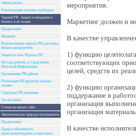
Законы рынка
мероприятия.
Рекомендации опытных трейдеров
Черный PR. Защита и нападение в
Маркетинг должен и м
бизнесе и не только
Предисловие
Введение
В качестве управленче
Использование черного PR для атаки
бизнеса конкурентов
1) функцию целеполага
Защита от атак Черного PR
соответствующих прио
Методы работы со Средствами
Массовой Информации
целей, средств их реал
Организация PR работы
Реализация PR проектов своими
силами
2) функцию организаци
Структура PR кампании
поддержание в работо
Послесловие
организация выполнен
Статьи на нашем сайте
организация материаль
Экономическая природа менеджмента
Предисловие
В качестве исполнител
Права и обязанности
налогоплательщиков и налоговых