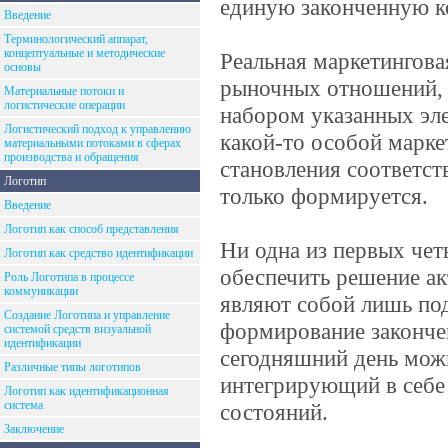
единую законченную к
Введение
Терминологический аппарат,
концептуальные и методические
Реальная маркетингова
основы
рыночных отношений, к
Материальные потоки и
логистические операции
набором указанных эле
Логистический подход к управлению
какой-то особой марке
материальными потоками в сферах
производства и обращения
становления соответст
Логотип
только формируется.
Введение
Логотип как способ представления
Ни одна из первых чет
Логотип как средство идентификации
обеспечить решение ак
Роль Логотипа в процессе
коммуникации
являют собой лишь под
Создание Логотипа и управление
формирование закончен
системой средств визуальной
идентификации
сегодняшний день можн
Различные типы логотипов
интегрирующий в себе
Логотип как идентификационная
система
состояний.
Заключение