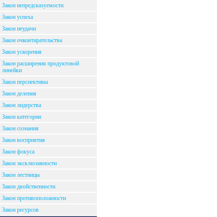
Закон непредсказуемости
Закон успеха
Закон неудачи
Закон очковтирательства
Закон ускорения
Закон расширения продуктовой
линейки
Закон перспективы
Закон деления
Закон лидерства
Закон категории
Закон сознания
Закон восприятия
Закон фокуса
Закон эксклюзивности
Закон лестницы
Закон двойственности
Закон противоположности
Закон ресурсов