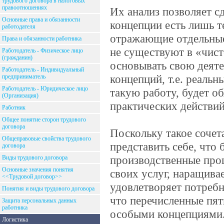
трудового договора в налоговых
правоотношениях
Их анализ позволяет с
Основные права и обязанности
концепции есть лишь т
работодателя
отражающие отдельные
Права и обязанности работника
не существуют в «чист
Работодатель - Физическое лицо
(гражданин)
основывать свою деяте
Работодатель - Индивидуальный
концепций, т.е. реаль
предприниматель
Работодатель - Юридическое лицо
такую работу, будет об
(Организация)
практических действий
Работник
Общее понятие сторон трудового
договора
Поскольку такое сочет
Общеправовые свойства трудового
представить себе, что
договора
производственные проц
Виды трудового договора
Основные значения понятия
своих услуг, наращива
<<Трудовой договор>>
удовлетворяет потребн
Понятия и виды трудового договора
что перечисленные пя
Защита персональных данных
работника
особыми концепциями. 
Логистика