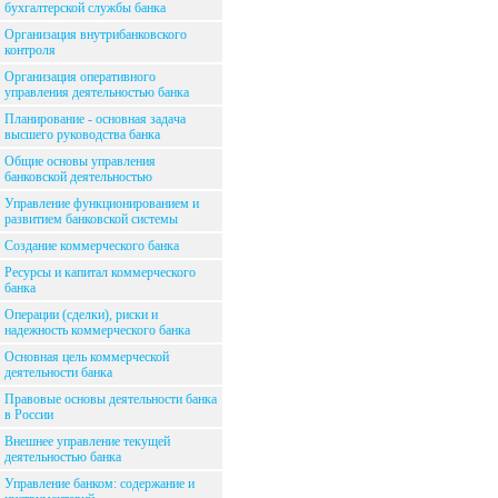
бухгалтерской службы банка
Организация внутрибанковского
контроля
Организация оперативного
управления деятельностью банка
Планирование - основная задача
высшего руководства банка
Общие основы управления
банковской деятельностью
Управление функционированием и
развитием банковской системы
Создание коммерческого банка
Ресурсы и капитал коммерческого
банка
Операции (сделки), риски и
надежность коммерческого банка
Основная цель коммерческой
деятельности банка
Правовые основы деятельности банка
в России
Внешнее управление текущей
деятельностью банка
Управление банком: содержание и