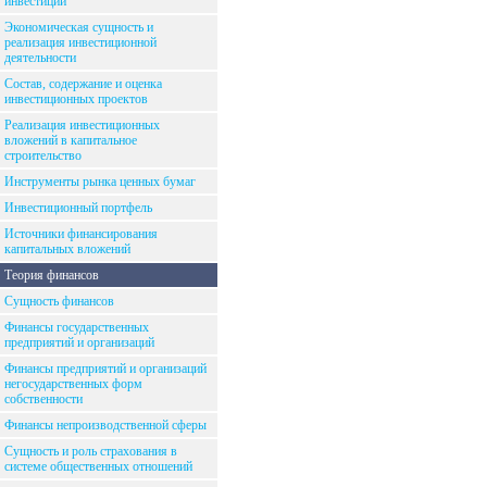
инвестиций
Экономическая сущность и
реализация инвестиционной
деятельности
Состав, содержание и оценка
инвестиционных проектов
Реализация инвестиционных
вложений в капитальное
строительство
Инструменты рынка ценных бумаг
Инвестиционный портфель
Источники финансирования
капитальных вложений
Теория финансов
Сущность финансов
Финансы государственных
предприятий и организаций
Финансы предприятий и организаций
негосударственных форм
собственности
Финансы непроизводственной сферы
Сущность и роль страхования в
системе общественных отношений