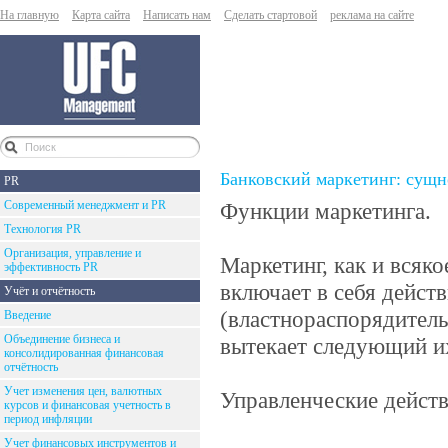
На главную
Карта сайта
Написать нам
Сделать стартовой
реклама на сайте
Банковский маркетинг: сущн
PR
Современный менеджмент и PR
Функции маркетинга.
Технология PR
Организация, управление и
Маркетинг, как и всяк
эффективность PR
включает в себя дейст
Учёт и отчётность
(властнораспорядитель
Введение
Объединение бизнеса и
вытекает следующий их
консолидированная финансовая
отчётность
Учет изменения цен, валютных
Управленческие действ
курсов и финансовая учетность в
период инфляции
Учет финансовых инструментов и