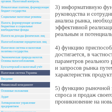
органов. Налоговый контроль.
3) информативную фун
Неналоговые платежи, формирующие
бюджет государства
руководства и сотрудн
Социальные налоговые режимы
анализа рынка, необхо
Налоги, формирующие целевые
эффективной реализац
бюджетные и социальные
внебюджетные фонды
реальным и потенциал
Налоги на доходы физических лиц
Налогообложение юридических лиц
4) функцию приспособ
Налоговоя система и налоговая
политика государства.
достигается, в частно
Экономическая природа налогов.
параметров реального 
Основы налогообложения.
и запросов рынка путе
Бухгалтерский и налоговый учёт
Налоговая система Украины
характеристик продукт
Введение
Финансовый менеджмент
5) функцию рыночной э
Основные положения
спроса и продаж своег
Аудит
проникновение на новы
Антикризисное управление
предприятием