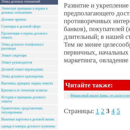
Этика деловых отношений
Развитие и укрепление
Этические принципы и нормы в
предполагающего дост
деловых отношениях
противоречивых интер
Деловые приемы
Сувениры в деловой сфере
банков), покупателей 
Презентация и нормы делового
длительный; в нашей с
этикета
Тем не менее целесооб
Этика делового телефонного
разговора
первичных, начальных 
Этикет секретаря
маркетинга, овладение
Этикет руководителя
Деловой этикет переводчика
Этика делового красноречия
Выставки, ярмарки: нормы этикета
Читайте также:
Критика и ее этические аспекты
-
Финансовый анализ банка, его цели и м
История и принципы делового
этикета
Приветствие, представление,
Страницы:
1
2
3
4
5
титулирование
Визитная карточка в деловой жизни
одежда и манеры делового мужчины