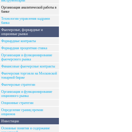
инструментарий
Организация аналитической работы в
банке
Технологии управления кадрами
банка
Фьючерсные, форвардные и
опционные рынки
Форвардные контракты
Форвардная процентная ставка
Организация и функционирование
фьючерсного рынка
Финансовые фьючерсные контракты
Фьючерсная торговля на Московской
товарной бирже
Фьючерсные стратегии
Организация и функционирование
опционного рынка
Опционные стратегии
Определение границ премии
опционов
Инвестиции
Основные понятия и содержание