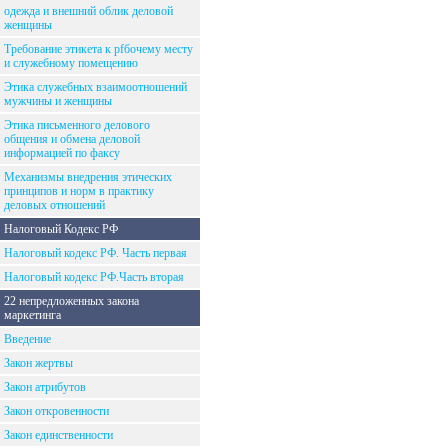
одежда и внешний облик деловой
женщины
Требование этикета к рfбочему месту
и служебному помещению
Этика служебных взаимоотношений
мужчины и женщины
Этика письменного делового
общения и обмена деловой
информацией по факсу
Механизмы внедрения этических
принципов и норм в практику
деловых отношений
Налоговый Кодекс РФ
Налоговый кодекс РФ. Часть первая
Налоговый кодекс РФ.Часть вторая
22 непредложенных закона
маркетинга
Введение
Закон жертвы
Закон атрибутов
Закон откровенности
Закон единственности