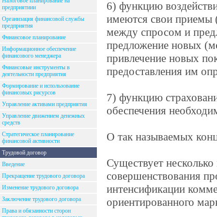
Налоговое планирование на
6) функцию воздействи
предприятиии
имеются свои приемы 
Организация финансовой службы
предприятия
между спросом и предл
Финансовое планирование
предложение новых (м
Информационное обеспечение
привлечение новых поку
финансового менеджера
Финансовые инструменты в
предоставления им опр
деятельности предприятия
Формирование и использование
финансовых рисурсов
7) функцию страховани
Управление активами предприятия
обеспечения необходи
Управление движением денежных
средств
О так называемых конц
Стратегическое планирование
финансовой активности
Трудовой договор
Существует несколько 
Введение
совершенствования про
Прекращение трудового договора
интенсификации коммер
Изменение трудового договора
Заключение трудового договора
ориентированного марк
Права и обязанности сторон