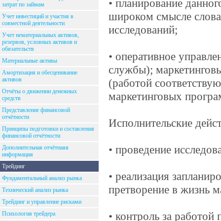
• планирование данног
затрат по займам
широком смысле слова
Учет инвестиций и участия в
совместной деятельности
исследований;
Учет нематериальных активов,
резервов, условных активов и
обязательств
• оперативное управле
Материальные активы
службы); маркетинговы
Амортизация и обесценивание
активов
(работой соответствую
Отчёты о движении денежных
маркетинговых програ
средств
Представление финансовой
отчётности
Исполнительские дейст
Принципы подготовки и составления
финансовой отчётности
• проведение исследов
Дополнительная отчётнаяя
информация
Трейдинг
• реализация запланир
Фундаментальный анализ рынка
претворение в жизнь м
Технический анализ рынка
Трейдинг и управление рисками
• контроль за работой
Психология трейдера