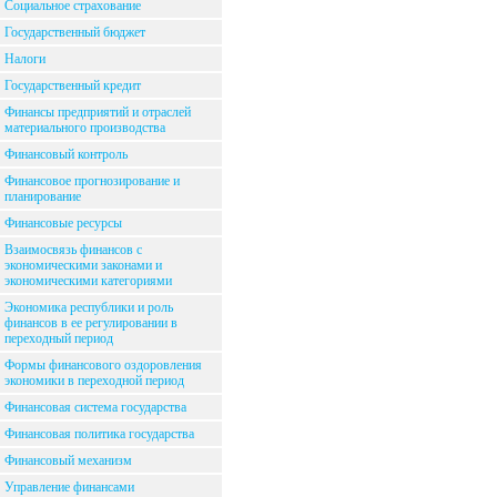
Социальное страхование
Государственный бюджет
Налоги
Государственный кредит
Финансы предприятий и отраслей
материального производства
Финансовый контроль
Финансовое прогнозирование и
планирование
Финансовые ресурсы
Взаимосвязь финансов с
экономическими законами и
экономическими категориями
Экономика республики и роль
финансов в ее регулировании в
переходный период
Формы финансового оздоровления
экономики в переходной период
Финансовая система государства
Финансовая политика государства
Финансовый механизм
Управление финансами