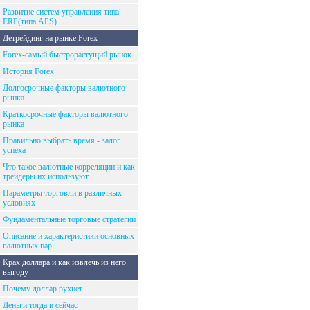
Развитие систем управления типа
ERP(типа APS)
Детрейдинг на рынке Forex
Forex-самый быстрорастущий рынок
История Forex
Долгосрочные факторы валютного
рынка
Краткосрочные факторы валютного
рынка
Правильно выбрать время - залог
успеха
Что такое валютные корреляции и как
трейдеры их используют
Параметры торговли в различных
условиях
Фундаментальные торговые стратегии
Описание и характеристики основных
валютных пар
Крах доллара и как извлечь из него
выгоду
Почему доллар рухнет
Деньги тогда и сейчас