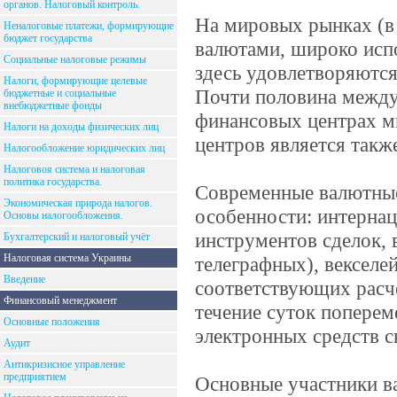
органов. Налоговый контроль.
На мировых рынках (в
Неналоговые платежи, формирующие
бюджет государства
валютами, широко испо
Социальные налоговые режимы
здесь удовлетворяются
Налоги, формирующие целевые
Почти половина между
бюджетные и социальные
внебюджетные фонды
финансовых центрах м
Налоги на доходы физических лиц
центров является так
Налогообложение юридических лиц
Налоговоя система и налоговая
политика государства.
Современные валютные
Экономическая природа налогов.
особенности: интерна
Основы налогообложения.
инструментов сделок, 
Бухгалтерский и налоговый учёт
Налоговая система Украины
телеграфных), векселе
Введение
соответствующих расч
Финансовый менеджмент
течение суток поперем
Основные положения
электронных средств с
Аудит
Антикризисное управление
предприятием
Основные участники в