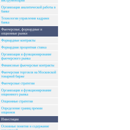
инструментарий
Организация аналитической работы в
банке
Технологии управления кадрами
банка
Фьючерсные, форвардные и
опционные рынки
Форвардные контракты
Форвардная процентная ставка
Организация и функционирование
фьючерсного рынка
Финансовые фьючерсные контракты
Фьючерсная торговля на Московской
товарной бирже
Фьючерсные стратегии
Организация и функционирование
опционного рынка
Опционные стратегии
Определение границ премии
опционов
Инвестиции
Основные понятия и содержание