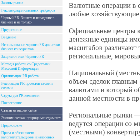
Законы рынка
Валютные операции в с
Рекомендации опытных трейдеров
любые хозяйствующие с
Черный PR. Защита и нападение в
бизнесе и не только
Официальные центры к
Предисловие
Введение
денежные единицы име
Использование черного PR для атаки
масштабов различают 
бизнеса конкурентов
региональные, мировы
Защита от атак Черного PR
Методы работы со Средствами
Массовой Информации
Национальный (местны
Организация PR работы
объем сделок главным
Реализация PR проектов своими
силами
валютами и который о
Структура PR кампании
данной местности в пр
Послесловие
Статьи на нашем сайте
Региональные рынки — 
Экономическая природа менеджмента
ведутся операции со м
Предисловие
(местными) конверти
Права и обязанности
налогоплательщиков и налоговых