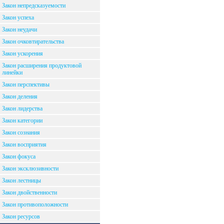
Закон непредсказуемости
Закон успеха
Закон неудачи
Закон очковтирательства
Закон ускорения
Закон расширения продуктовой
линейки
Закон перспективы
Закон деления
Закон лидерства
Закон категории
Закон сознания
Закон восприятия
Закон фокуса
Закон эксклюзивности
Закон лестницы
Закон двойственности
Закон противоположности
Закон ресурсов