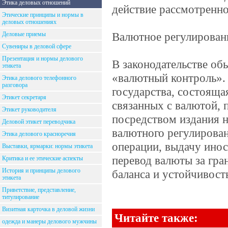
Этика деловых отношений
действие рассмотренно
Этические принципы и нормы в
деловых отношениях
Валютное регулирован
Деловые приемы
Сувениры в деловой сфере
Презентация и нормы делового
В законодательстве об
этикета
«валютный контроль».
Этика делового телефонного
разговора
государства, состоящ
Этикет секретаря
связанных с валютой,
Этикет руководителя
посредством издания 
Деловой этикет переводчика
валютного регулирован
Этика делового красноречия
операции, выдачу инос
Выставки, ярмарки: нормы этикета
перевод валюты за гра
Критика и ее этические аспекты
История и принципы делового
баланса и устойчивост
этикета
Приветствие, представление,
титулирование
Визитная карточка в деловой жизни
Читайте также:
одежда и манеры делового мужчины