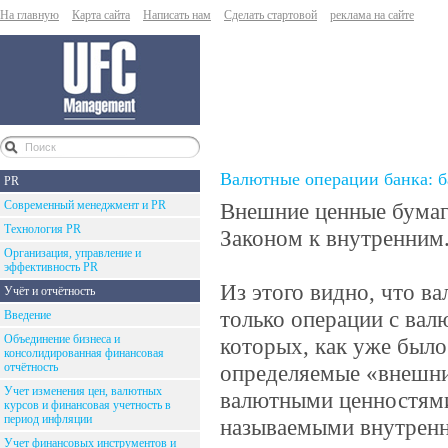
На главную
Карта сайта
Написать нам
Сделать стартовой
реклама на сайте
Валютные операции банка: б
PR
Современный менеджмент и PR
Внешние ценные бумаг
Технология PR
Законом к внутренним
Организация, управление и
эффективность PR
Из этого видно, что в
Учёт и отчётность
только операции с вал
Введение
Объединение бизнеса и
которых, как уже было
консолидированная финансовая
отчётность
определяемые «внешние
Учет изменения цен, валютных
валютными ценностями,
курсов и финансовая учетность в
период инфляции
называемыми внутренни
Учет финансовых инструментов и