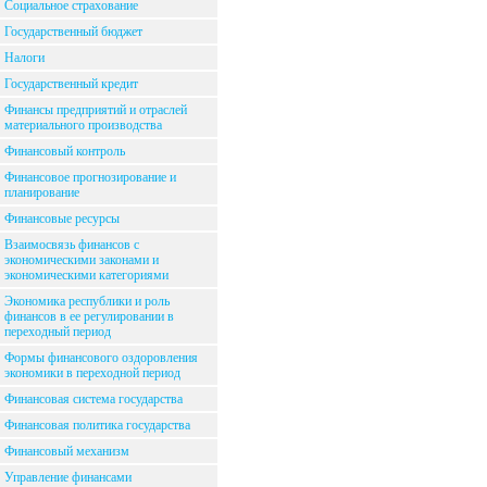
Социальное страхование
Государственный бюджет
Налоги
Государственный кредит
Финансы предприятий и отраслей
материального производства
Финансовый контроль
Финансовое прогнозирование и
планирование
Финансовые ресурсы
Взаимосвязь финансов с
экономическими законами и
экономическими категориями
Экономика республики и роль
финансов в ее регулировании в
переходный период
Формы финансового оздоровления
экономики в переходной период
Финансовая система государства
Финансовая политика государства
Финансовый механизм
Управление финансами