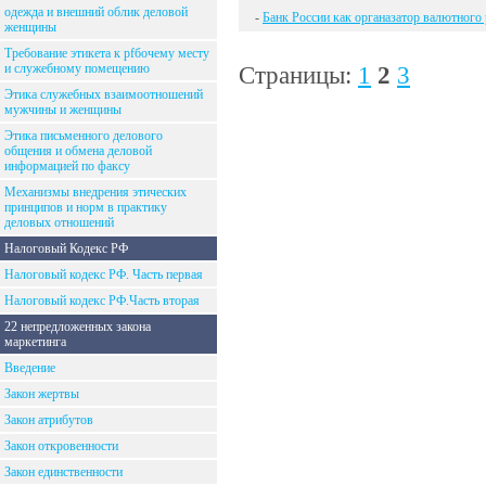
одежда и внешний облик деловой
-
Банк России как органазатор валютного
женщины
Требование этикета к рfбочему месту
и служебному помещению
Страницы:
1
2
3
Этика служебных взаимоотношений
мужчины и женщины
Этика письменного делового
общения и обмена деловой
информацией по факсу
Механизмы внедрения этических
принципов и норм в практику
деловых отношений
Налоговый Кодекс РФ
Налоговый кодекс РФ. Часть первая
Налоговый кодекс РФ.Часть вторая
22 непредложенных закона
маркетинга
Введение
Закон жертвы
Закон атрибутов
Закон откровенности
Закон единственности