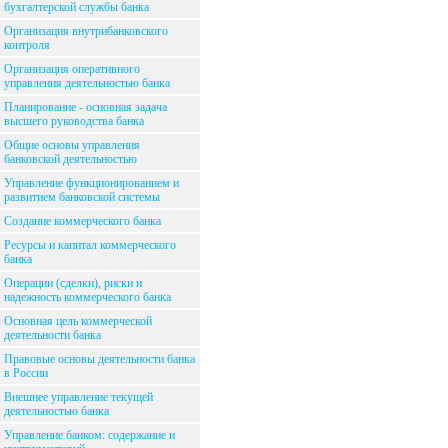
бухгалтерской службы банка
Организация внутрибанковского
контроля
Организация оперативного
управления деятельностью банка
Планирование - основная задача
высшего руководства банка
Общие основы управления
банковской деятельностью
Управление функционированием и
развитием банковской системы
Создание коммерческого банка
Ресурсы и капитал коммерческого
банка
Операции (сделки), риски и
надежность коммерческого банка
Основная цель коммерческой
деятельности банка
Правовые основы деятельности банка
в России
Внешнее управление текущей
деятельностью банка
Управление банком: содержание и