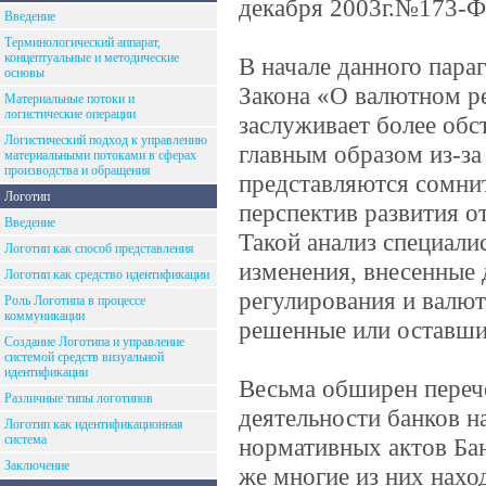
декабря 2003г.№173-Ф
Введение
Терминологический аппарат,
концептуальные и методические
В начале данного пара
основы
Закона «О валютном ре
Материальные потоки и
логистические операции
заслуживает более обст
Логистический подход к управлению
главным образом из-за
материальными потоками в сферах
производства и обращения
представляются сомни
Логотип
перспектив развития о
Введение
Такой анализ специали
Логотип как способ представления
изменения, внесенные
Логотип как средство идентификации
регулирования и валют
Роль Логотипа в процессе
коммуникации
решенные или оставш
Создание Логотипа и управление
системой средств визуальной
идентификации
Весьма обширен переч
Различные типы логотипов
деятельности банков н
Логотип как идентификационная
система
нормативных актов Бан
Заключение
же многие из них наход