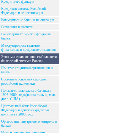
Кредит и его функции
Кредитная система Росийской
Федерации и ее организация
Коммерческие банки и их операции
Безналичные расчеты
Рынок ценных бумаг и фондовая
биржа
Международные валютно-
финансовые и кредитные отношения
Экономические основы стабильности
банковской системы России
Понятие кридитной организации и
банка
Состояние основных секторов
российской экономики
Показатели платежного баланса в
1997-2000 годах(поквартально, млн.
долл. США)
Центральный банк Российской
Федерации и денежно-кредитная
политика в 2000 году
Организация внутреннего контроля в
банках
Методы управления рисками