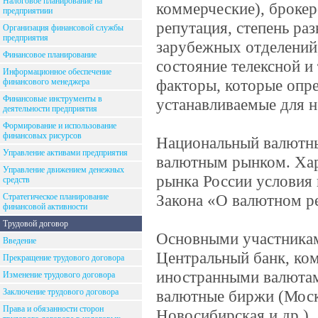
Налоговое планирование на
коммерческие), брокер
предприятиии
репутация, степень ра
Организация финансовой службы
предприятия
зарубежных отделений
Финансовое планирование
состояние телексной и
Информационное обеспечение
факторы, которые опре
финансового менеджера
Финансовые инструменты в
устанавливаемые для н
деятельности предприятия
Формирование и использование
финансовых рисурсов
Национальный валютны
Управление активами предприятия
валютным рынком. Хар
Управление движением денежных
рынка России условия 
средств
Закона «О валютном р
Стратегическое планирование
финансовой активности
Трудовой договор
Основными участникам
Введение
Центральный банк, ком
Прекращение трудового договора
иностранными валютам
Изменение трудового договора
Заключение трудового договора
валютные биржи (Моско
Права и обязанности сторон
Новосибирская и др.).