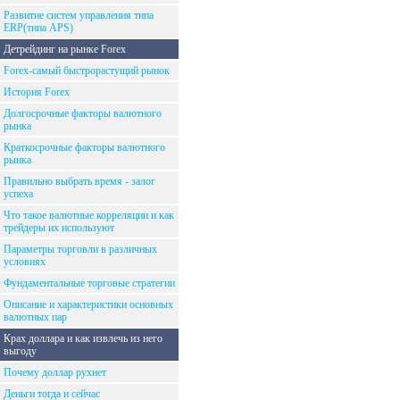
Развитие систем управления типа
ERP(типа APS)
Детрейдинг на рынке Forex
Forex-самый быстрорастущий рынок
История Forex
Долгосрочные факторы валютного
рынка
Краткосрочные факторы валютного
рынка
Правильно выбрать время - залог
успеха
Что такое валютные корреляции и как
трейдеры их используют
Параметры торговли в различных
условиях
Фундаментальные торговые стратегии
Описание и характеристики основных
валютных пар
Крах доллара и как извлечь из него
выгоду
Почему доллар рухнет
Деньги тогда и сейчас