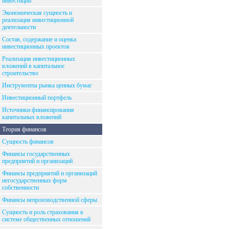
инвестиций
Экономическая сущность и
реализация инвестиционной
деятельности
Состав, содержание и оценка
инвестиционных проектов
Реализация инвестиционных
вложений в капитальное
строительство
Инструменты рынка ценных бумаг
Инвестиционный портфель
Источники финансирования
капитальных вложений
Теория финансов
Сущность финансов
Финансы государственных
предприятий и организаций
Финансы предприятий и организаций
негосударственных форм
собственности
Финансы непроизводственной сферы
Сущность и роль страхования в
системе общественных отношений