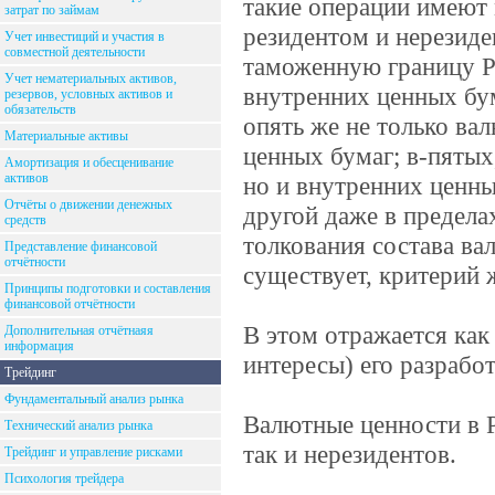
такие операции имеют
затрат по займам
резидентом и нерезиде
Учет инвестиций и участия в
совместной деятельности
таможенную границу РФ
Учет нематериальных активов,
внутренних ценных бум
резервов, условных активов и
обязательств
опять же не только ва
Материальные активы
ценных бумаг; в-пятых
Амортизация и обесценивание
активов
но и внутренних ценных
Отчёты о движении денежных
другой даже в предела
средств
толкования состава ва
Представление финансовой
отчётности
существует, критерий 
Принципы подготовки и составления
финансовой отчётности
В этом отражается как 
Дополнительная отчётнаяя
информация
интересы) его разрабо
Трейдинг
Фундаментальный анализ рынка
Валютные ценности в Р
Технический анализ рынка
так и нерезидентов.
Трейдинг и управление рисками
Психология трейдера