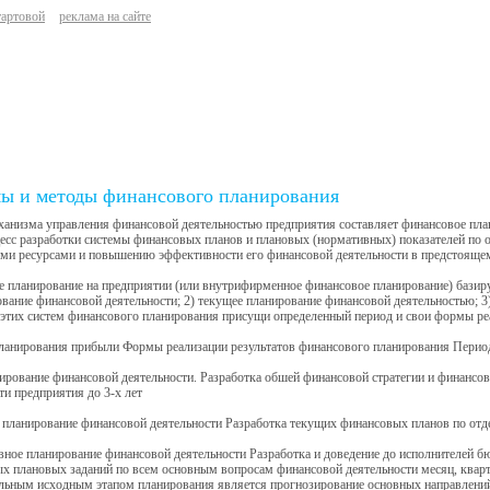
тартовой
реклама на сайте
ы и методы финансового планирования
анизма управления финансовой деятельностью предприятия составляет финансовое пла
есс разработки системы финансовых планов и плановых (нормативных) показателей по
ми ресурсами и повышению эффективности его финансовой деятельности в предстоящем
 планирование на предприятии (или внутрифирменное финансовое планирование) базируе
вание финансовой деятельности; 2) текущее планирование финансовой деятельностью; 3
этих систем финансового планирования присущи определенный период и свои формы реа
ланирования прибыли Формы реализации результатов финансового планирования Перио
ирование финансовой деятельности. Разработка обшей финансовой стратегии и финанс
ти предприятия до 3-х лет
 планирование финансовой деятельности Разработка текущих финансовых планов по отд
вное планирование финансовой деятельности Разработка и доведение до исполнителей 
х плановых заданий по всем основным вопросам финансовой деятельности месяц, кварт
льным исходным этапом планирования является прогнозирование основных направлений