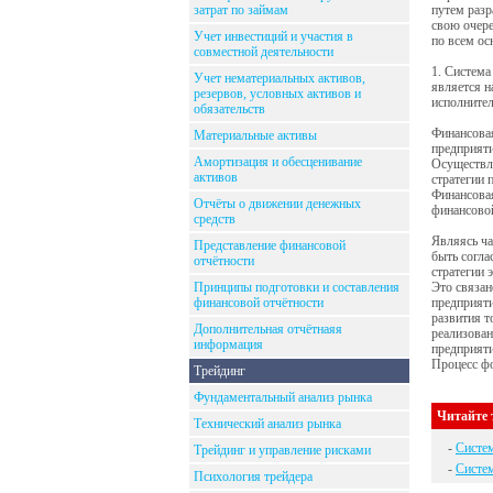
затрат по займам
путем разр
свою очере
Учет инвестиций и участия в
по всем ос
совместной деятельности
1. Система
Учет нематериальных активов,
является н
резервов, условных активов и
исполнител
обязательств
Финансовая
Материальные активы
предприяти
Амортизация и обесценивание
Осуществля
активов
стратегии 
Финансовая
Отчёты о движении денежных
финансовой
средств
Являясь ча
Представление финансовой
быть согла
отчётности
стратегии 
Принципы подготовки и составления
Это связан
финансовой отчётности
предприяти
развития т
Дополнительная отчётнаяя
реализован
информация
предприяти
Процесс ф
Трейдинг
Фундаментальный анализ рынка
Читайте 
Технический анализ рынка
-
Систем
Трейдинг и управление рисками
-
Систе
Психология трейдера