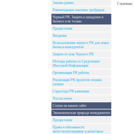
Законы рынка
Страницы:
Рекомендации опытных трейдеров
Черный PR. Защита и нападение в
бизнесе и не только
Предисловие
Введение
Использование черного PR для атаки
бизнеса конкурентов
Защита от атак Черного PR
Методы работы со Средствами
Массовой Информации
Организация PR работы
Реализация PR проектов своими
силами
Структура PR кампании
Послесловие
Статьи на нашем сайте
Экономическая природа менеджмента
Предисловие
Права и обязанности
налогоплательщиков и налоговых