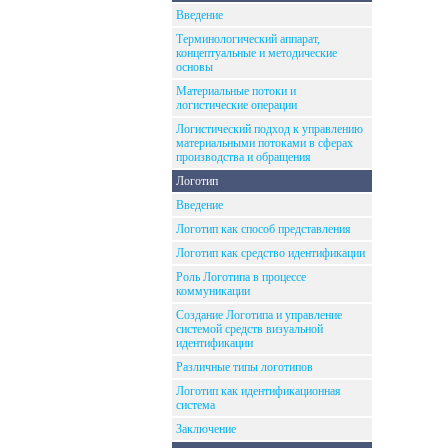
Введение
Терминологический аппарат,
концептуальные и методические
основы
Материальные потоки и
логистические операции
Логистический подход к управлению
материальными потоками в сферах
производства и обращения
Логотип
Введение
Логотип как способ представления
Логотип как средство идентификации
Роль Логотипа в процессе
коммуникации
Создание Логотипа и управление
системой средств визуальной
идентификации
Различные типы логотипов
Логотип как идентификационная
система
Заключение