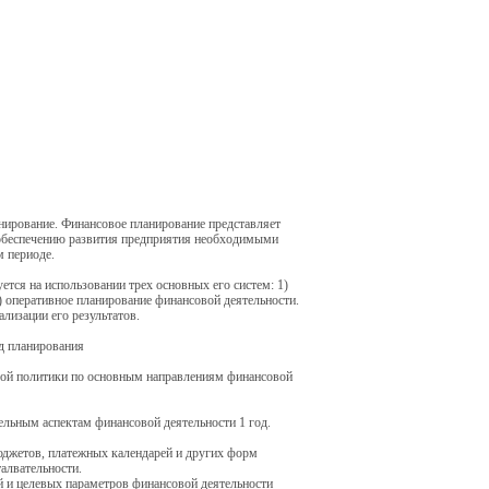
нирование. Финансовое планирование представляет
 обеспечению развития предприятия необходимыми
 периоде.
тся на использовании трех основных его систем: 1)
) оперативное планирование финансовой деятельности.
лизации его результатов.
д планирования
овой политики по основным направлениям финансовой
ельным аспектам финансовой деятельности 1 год.
бюджетов, платежных календарей и других форм
алвательности.
 и целевых параметров финансовой деятельности