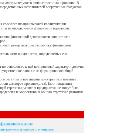
и параметры текущего финансового планирования. В
непосредственных исполнителей оперативных бюджетов
ля своей реализации высокой квалификации
ется на определенной финансовой идеологии.
ления финансовой деятельности конкретного
ров.
влено прежде всего на разработку финансовой
еятельности предприятия, определяемых его
ит по отношению к ней подчиненный характер и должна
ет существенное влияние на формирование общей
кого развития и повышение конкурентной позиции
о или факторов производства). Если тенденции
бщей стратегии развития предприятия не могут быть
определенные коррективы в общую стратегию развития
финансового анализа
внутреннего финансового контроля