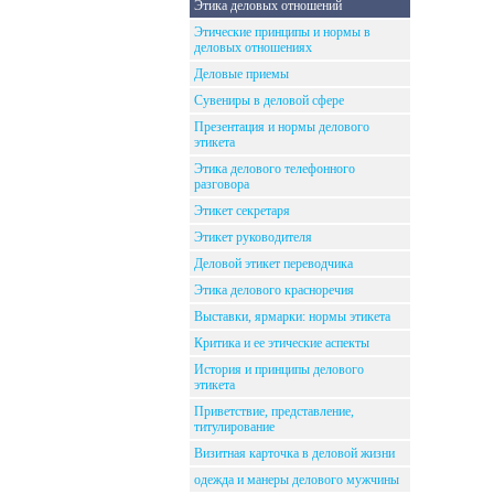
Этика деловых отношений
Этические принципы и нормы в
деловых отношениях
Деловые приемы
Сувениры в деловой сфере
Презентация и нормы делового
этикета
Этика делового телефонного
разговора
Этикет секретаря
Этикет руководителя
Деловой этикет переводчика
Этика делового красноречия
Выставки, ярмарки: нормы этикета
Критика и ее этические аспекты
История и принципы делового
этикета
Приветствие, представление,
титулирование
Визитная карточка в деловой жизни
одежда и манеры делового мужчины