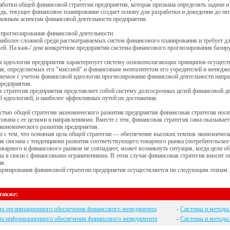
аботки общей финансовой стратегии предприятия, которая призвана определять задачи 
дь, текущее финансовое планирование создает основу для разработки и доведения до 
новным аспектам финансовой деятельности предприятия.
 прогнозирования финансовой деятельности
аиболее сложной среди рассматриваемых систем финансового планирования и требует д
ей. На каж-/ дом конкретном предприятии система финансового прогнозирования базиру
 идеология предприятия характеризует систему основополагающих принципов осуществ
я, определяемых его "миссией" и финансовым менталитетом его учредителей и менедже
емое с учетом финансовой идеологии прогнозирование финансовой деятельности напра
предприятия.
 стратегия предприятия представляет собой систему долгосрочных целей финансовой д
 идеологией, и наиболее эффективных путей их достижения.
стью общей стратегии экономического развития предприятия финансовая стратегия нос
сована с ее целями и направлениями. Вместе с тем, финансовая стратегия сама оказыва
экономического развития предприятия.
о с тем, что основная цель общей стратегии — обеспечение высоких темпов экономичес
я связана с тенденциями развития соответствующего товарного рынка (потребительског
оварного и финансового рынков не совпадают, может возникнуть ситуация, когда цели о
ы в связи с финансовыми ограничениями. В этом случае финансовая стратегия вносит 
я.
ормирования финансовой стратегии предприятия осуществляется по следующим этапам.
также:
а организационного обеспечения финансового менеджмента
-
Системы и методы 
ма информационного обеспечения финансового менеджмента
-
Системы и методы 