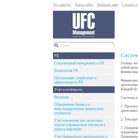
На главную
Карта сайта
Написать нам
Сделать с
Систем
PR
Современный менеджмент и PR
Основу мех
собой проц
Технология PR
финансовы
Организация, управление и
Финансовое
эффективность PR
прогнозиро
Каждой из 
Учёт и отчётность
Введение
Системы п
Объединение бизнеса и
1. Прогноз
консолидированная финансовая
деятельнос
отчётность
2. Текущее
Учет изменения цен, валютных
курсов и финансовая учетность в
3. Операти
период инфляции
оперативны
Учет финансовых инструментов и
Первонача