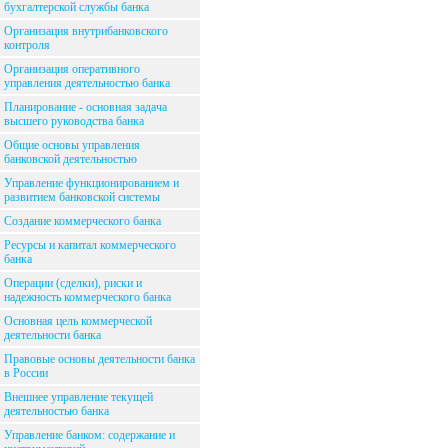
бухгалтерской службы банка
Организация внутрибанковского
контроля
Организация оперативного
управления деятельностью банка
Планирование - основная задача
высшего руководства банка
Общие основы управления
банковской деятельностью
Управление функционированием и
развитием банковской системы
Создание коммерческого банка
Ресурсы и капитал коммерческого
банка
Операции (сделки), риски и
надежность коммерческого банка
Основная цель коммерческой
деятельности банка
Правовые основы деятельности банка
в России
Внешнее управление текущей
деятельностью банка
Управление банком: содержание и