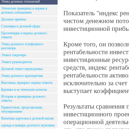
Этика деловых отношений
Этические принципы и нормы в
Показатель "индекс ре
деловых отношениях
чистом денежном пот
Деловые приемы
Сувениры в деловой сфере
инвестиционной прибы
Презентация и нормы делового
этикета
Кроме того, он позвол
Этика делового телефонного
разговора
рентабельности инвест
Этикет секретаря
инвестиционные ресур
Этикет руководителя
средств, индекс рента
Деловой этикет переводчика
рентабельности актив
Этика делового красноречия
исключительно за счет
Выставки, ярмарки: нормы этикета
выступает коэффициент
Критика и ее этические аспекты
История и принципы делового
этикета
Результаты сравнения 
Приветствие, представление,
титулирование
инвестиционного прое
Визитная карточка в деловой жизни
операционной деятель
одежда и манеры делового мужчины