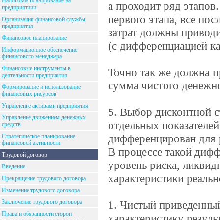
Налоговое планирование на
а проходит ряд этапов
предприятиии
первого этапа, все п
Организация финансовой службы
предприятия
затрат должны приводи
Финансовое планирование
(с дифференциацией к
Информационное обеспечение
финансового менеджера
Финансовые инструменты в
Точно так же должна п
деятельности предприятия
сумма чистого денежно
Формирование и использование
финансовых рисурсов
Управление активами предприятия
5. Выбор дисконтной с
Управление движением денежных
отдельных показателей
средств
дифференцирован для 
Стратегическое планирование
финансовой активности
В процессе такой диф
Трудовой договор
уровень риска, ликвид
Введение
характеристики реальн
Прекращение трудового договора
Изменение трудового договора
Заключение трудового договора
1. Чистый приведенны
Права и обязанности сторон
характеристику результ