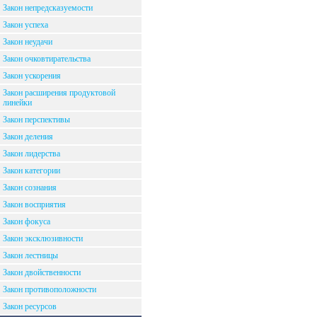
Закон непредсказуемости
Закон успеха
Закон неудачи
Закон очковтирательства
Закон ускорения
Закон расширения продуктовой
линейки
Закон перспективы
Закон деления
Закон лидерства
Закон категории
Закон сознания
Закон восприятия
Закон фокуса
Закон эксклюзивности
Закон лестницы
Закон двойственности
Закон противоположности
Закон ресурсов