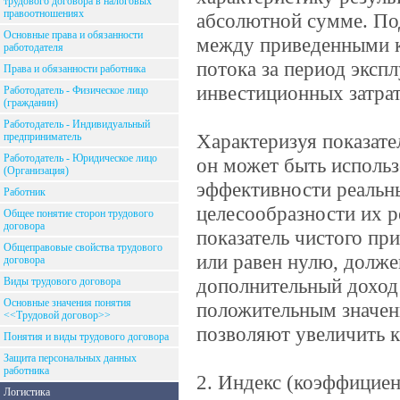
трудового договора в налоговых
правоотношениях
абсолютной сумме. По
Основные права и обязанности
между приведенными к
работодателя
потока за период эксп
Права и обязанности работника
инвестиционных затрат
Работодатель - Физическое лицо
(гражданин)
Работодатель - Индивидуальный
Характеризуя показате
предприниматель
Работодатель - Юридическое лицо
он может быть использ
(Организация)
эффективности реальны
Работник
целесообразности их р
Общее понятие сторон трудового
договора
показатель чистого пр
Общеправовые свойства трудового
или равен нулю, долже
договора
дополнительный доход
Виды трудового договора
Основные значения понятия
положительным значени
<<Трудовой договор>>
позволяют увеличить к
Понятия и виды трудового договора
Защита персональных данных
работника
2. Индекс (коэффициен
Логистика