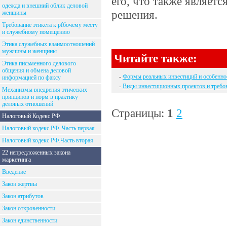
его, что также являет
одежда и внешний облик деловой
решения.
женщины
Требование этикета к рfбочему месту
и служебному помещению
Этика служебных взаимоотношений
мужчины и женщины
Читайте также:
Этика письменного делового
общения и обмена деловой
-
Формы реальных инвестиций и особенно
информацией по факсу
-
Виды инвестиционных проектов и требов
Механизмы внедрения этических
принципов и норм в практику
деловых отношений
Страницы:
1
2
Налоговый Кодекс РФ
Налоговый кодекс РФ. Часть первая
Налоговый кодекс РФ.Часть вторая
22 непредложенных закона
маркетинга
Введение
Закон жертвы
Закон атрибутов
Закон откровенности
Закон единственности