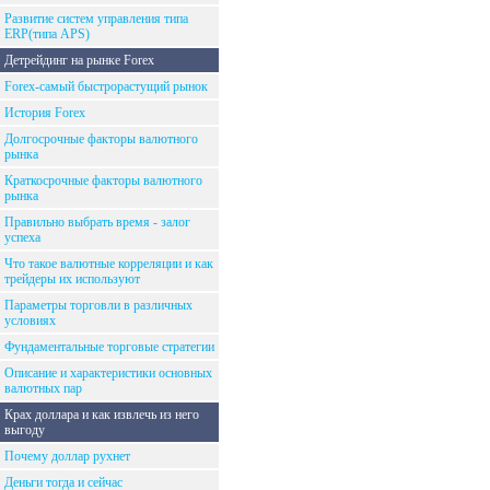
Развитие систем управления типа
ERP(типа APS)
Детрейдинг на рынке Forex
Forex-самый быстрорастущий рынок
История Forex
Долгосрочные факторы валютного
рынка
Краткосрочные факторы валютного
рынка
Правильно выбрать время - залог
успеха
Что такое валютные корреляции и как
трейдеры их используют
Параметры торговли в различных
условиях
Фундаментальные торговые стратегии
Описание и характеристики основных
валютных пар
Крах доллара и как извлечь из него
выгоду
Почему доллар рухнет
Деньги тогда и сейчас