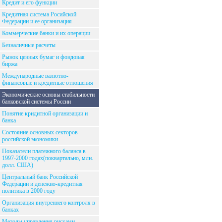
Кредит и его функции
Кредитная система Росийской
Федерации и ее организация
Коммерческие банки и их операции
Безналичные расчеты
Рынок ценных бумаг и фондовая
биржа
Международные валютно-
финансовые и кредитные отношения
Экономические основы стабильности
банковской системы России
Понятие кридитной организации и
банка
Состояние основных секторов
российской экономики
Показатели платежного баланса в
1997-2000 годах(поквартально, млн.
долл. США)
Центральный банк Российской
Федерации и денежно-кредитная
политика в 2000 году
Организация внутреннего контроля в
банках
Методы управления рисками