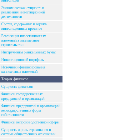
инвестиций
Экономическая сущность и
реализация инвестиционной
деятельности
Состав, содержание и оценка
инвестиционных проектов
Реализация инвестиционных
вложений в капитальное
строительство
Инструменты рынка ценных бумаг
Инвестиционный портфель
Источники финансирования
капитальных вложений
Теория финансов
Сущность финансов
Финансы государственных
предприятий и организаций
Финансы предприятий и организаций
негосударственных форм
собственности
Финансы непроизводственной сферы
Сущность и роль страхования в
системе общественных отношений