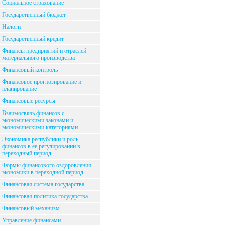
Социальное страхование
Государственный бюджет
Налоги
Государственный кредит
Финансы предприятий и отраслей
материального производства
Финансовый контроль
Финансовое прогнозирование и
планирование
Финансовые ресурсы
Взаимосвязь финансов с
экономическими законами и
экономическими категориями
Экономика республики и роль
финансов в ее регулировании в
переходный период
Формы финансового оздоровления
экономики в переходной период
Финансовая система государства
Финансовая политика государства
Финансовый механизм
Управление финансами