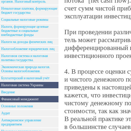
потока" [net cash flow
органов. Налоговый контроль.
счет сумм чистой при
Неналоговые платежи, формирующие
бюджет государства
эксплуатации инвестиц
Социальные налоговые режимы
Налоги, формирующие целевые
При проведении различ
бюджетные и социальные
внебюджетные фонды
тель может рассматрива
Налоги на доходы физических лиц
дифференцированный п
Налогообложение юридических лиц
инвестиционного проек
Налоговоя система и налоговая
политика государства.
Экономическая природа налогов.
4. В процессе оценки 
Основы налогообложения.
и чистого денежного п
Бухгалтерский и налоговый учёт
Налоговая система Украины
приведены к настоящей
Введение
кажется, что инвестиц
Финансовый менеджмент
чистому денежному по
Основные положения
стоимости, так как зн
Аудит
В реальной практике э
Антикризисное управление
предприятием
в большинстве случае