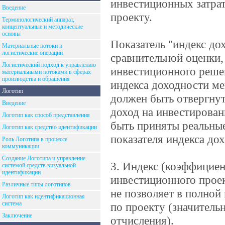
инвестиционных затра
Введение
проекту.
Терминологический аппарат,
концептуальные и методические
основы
Показатель "индекс до
Материальные потоки и
логистические операции
сравнительной оценки,
Логистический подход к управлению
инвестиционного решен
материальными потоками в сферах
производства и обращения
индекса доходности м
Логотип
должен быть отвергнут
Введение
доход на инвестирован
Логотип как способ представления
быть приняты реальны
Логотип как средство идентификации
показателя индекса до
Роль Логотипа в процессе
коммуникации
Создание Логотипа и управление
3. Индекс (коэффициен
системой средств визуальной
идентификации
инвестиционного проек
Различные типы логотипов
не позволяет в полной
Логотип как идентификационная
система
по проекту (значитель
Заключение
отчисления).