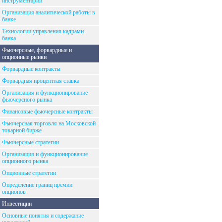
инструментарий
Организация аналитической работы в
банке
Технологии управления кадрами
банка
Фьючерсные, форвардные и
опционные рынки
Форвардные контракты
Форвардная процентная ставка
Организация и функционирование
фьючерсного рынка
Финансовые фьючерсные контракты
Фьючерсная торговля на Московской
товарной бирже
Фьючерсные стратегии
Организация и функционирование
опционного рынка
Опционные стратегии
Определение границ премии
опционов
Инвестиции
Основные понятия и содержание