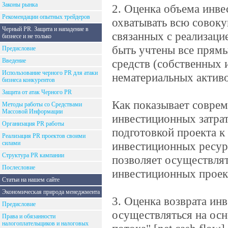
Законы рынка
2. Оценка объема инве
Рекомендации опытных трейдеров
охватывать всю совоку
Черный PR. Защита и нападение в
связанных с реализаци
бизнесе и не только
быть учтены все прям
Предисловие
Введение
средств (собственных 
Использование черного PR для атаки
нематериальных активо
бизнеса конкурентов
Защита от атак Черного PR
Как показывает соврем
Методы работы со Средствами
Массовой Информации
инвестиционных затрат
Организация PR работы
подготовкой проекта 
Реализация PR проектов своими
силами
инвестиционных ресурс
Структура PR кампании
позволяет осуществля
Послесловие
инвестиционных проек
Статьи на нашем сайте
Экономическая природа менеджмента
3. Оценка возврата ин
Предисловие
осуществляться на осн
Права и обязанности
налогоплательщиков и налоговых