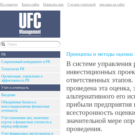
На главную
Карта сайта
Написать нам
Сделать стартовой
реклама на сайте
Принципы и методы оценки 
PR
Современный менеджмент и PR
В системе управления
Технология PR
инвестиционных проект
Организация, управление и
ответственных этапов.
эффективность PR
проведена эта оценка, 
Учёт и отчётность
альтернативного его и
Введение
Объединение бизнеса и
прибыли предприятия в
консолидированная финансовая
отчётность
всесторонность оценк
Учет изменения цен, валютных
значительной мере опр
курсов и финансовая учетность в
период инфляции
проведения.
Учет финансовых инструментов и