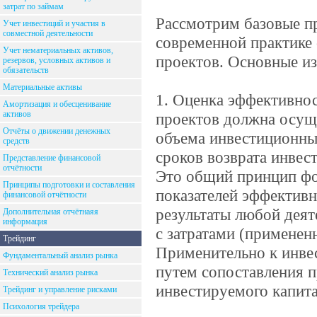
затрат по займам
Рассмотрим базовые п
Учет инвестиций и участия в
совместной деятельности
современной практике
Учет нематериальных активов,
проектов. Основные и
резервов, условных активов и
обязательств
Материальные активы
1. Оценка эффективно
Амортизация и обесценивание
активов
проектов должна осуще
Отчёты о движении денежных
объема инвестиционных
средств
сроков возврата инвест
Представление финансовой
отчётности
Это общий принцип ф
Принципы подготовки и составления
показателей эффективн
финансовой отчётности
результаты любой дея
Дополнительная отчётнаяя
информация
с затратами (применен
Трейдинг
Применительно к инве
Фундаментальный анализ рынка
путем сопоставления п
Технический анализ рынка
инвестируемого капита
Трейдинг и управление рисками
Психология трейдера