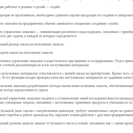
ик работает в режиме «сделай — отдай»:
укция не пролеживала, необходимо уравнять партии продукции по стадиям и синхрониз
м запасами на предприятиях обычно занимается специально созданная служба.
ль управления запасами — минимизация различного вида издержек, связанных с приобре
тся две задачи, в каждой из которых определяется:
ный размер заказа на пополнение запасов;
дачи заказа на пополнение запасов.
венное управление запасами осуществляется при приемке и складировании. Отдел приемк
е учетной документации но всем поступившим материалам.
 полученных материалов сопоставляется с копией заказа на приобретение. Кроме того, 
. В его функции входит проверка качества поступивших материалов по заданным качес
авления запасами разрабатывает методы вычисления величины запасов, обеспечивающе
не всегда определенного) спроса.
елей управления запасами сводится к установлению такой последовательности процедур
е суммарные затраты, связанные с заготовками, хранением продукта и убытками из-за 
большой запас связан с омертвлением капиталов, требует значительных затрат на хранен
вает перебои в работе производства, нарушает взаимодействие с другими предприятия
зный уровень запасов зависит от большого числа условий, связанных как с самим прои
.