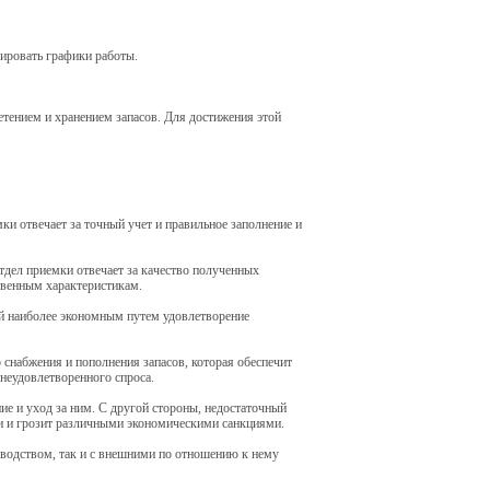
ировать графики работы.
тением и хранением запасов. Для достижения этой
и отвечает за точный учет и правильное заполнение и
отдел приемки отвечает за качество полученных
твенным характеристикам.
й наиболее экономным путем удовлетворение
 снабжения и пополнения запасов, которая обеспечит
неудовлетворенного спроса.
ие и уход за ним. С другой стороны, недостаточный
ми и грозит различными экономическими санкциями.
зводством, так и с внешними по отношению к нему