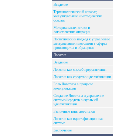
Введение
Терминологический аппарат,
концептуальные и методические
основы
Материальные потоки и
логистические операции
Логистический подход к управлению
материальными потоками в сферах
производства и обращения
Логотип
Введение
Логотип как способ представления
Логотип как средство идентификации
Роль Логотипа в процессе
коммуникации
Создание Логотипа и управление
системой средств визуальной
идентификации
Различные типы логотипов
Логотип как идентификационная
система
Заключение