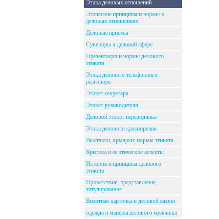
Этика деловых отношений
Этические принципы и нормы в
деловых отношениях
Деловые приемы
Сувениры в деловой сфере
Презентация и нормы делового
этикета
Этика делового телефонного
разговора
Этикет секретаря
Этикет руководителя
Деловой этикет переводчика
Этика делового красноречия
Выставки, ярмарки: нормы этикета
Критика и ее этические аспекты
История и принципы делового
этикета
Приветствие, представление,
титулирование
Визитная карточка в деловой жизни
одежда и манеры делового мужчины