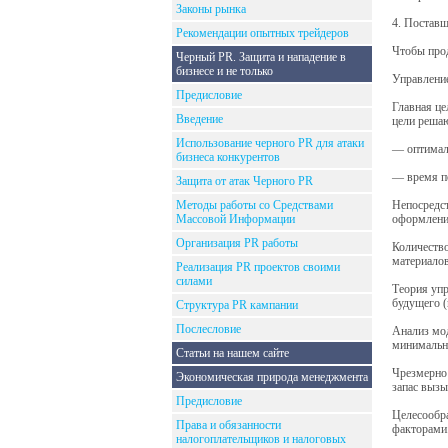
Законы рынка
4. Поставщ
Рекомендации опытных трейдеров
Чтобы прод
Черный PR. Защита и нападение в
бизнесе и не только
Управление
Предисловие
Главная це
Введение
цели решаю
Использование черного PR для атаки
— оптималь
бизнеса конкурентов
— время по
Защита от атак Черного PR
Методы работы со Средствами
Непосредст
Массовой Информации
оформлени
Организация PR работы
Количество
материалов
Реализация PR проектов своими
силами
Теория упр
будущего (
Структура PR кампании
Послесловие
Анализ мод
минимальны
Статьи на нашем сайте
Чрезмерно 
Экономическая природа менеджмента
запас вызы
Предисловие
Целесообра
Права и обязанности
факторами
налогоплательщиков и налоговых