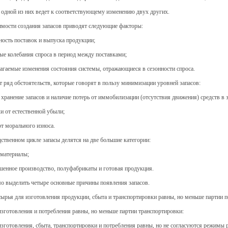
одной из них ведет к соответствующему изменению двух других.
имости создания запасов приводят следующие факторы:
ость поставок и выпуска продукции;
е колебания спроса в период между поставками;
гаемые изменения состояния системы, отражающиеся в сезонности спроса.
 ряд обстоятельств, которые говорят в пользу минимизации уровней запасов:
 хранение запасов и наличие потерь от иммобилизации (отсутствия движения) средств в з
 от естественной убыли;
т морального износа.
ственном цикле запасы делятся на две большие категории:
 материалы;
енное производство, полуфабрикаты и готовая продукция.
о выделить четыре основные причины появления запасов.
сырья для изготовления продукции, сбыта и транспортировки равны, но меньше партии п
изготовления и потребления равны, но меньше партии транспортировки:
изготовления, сбыта, транспортировки и потребления равны, но не согласуются режимы 