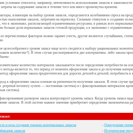
им условиям относятся, например, интенсивность использования запасов в зависимости
 затраты на содержание запасов в течение того или иного промежутка времени.
акторы, влияющие на выбор уровня запасов, определяются колебаниями спроса на про
стью выполнения заказов, затратами на перевозку. Сильным стимулом к созданию изли
, что в экономике, располагающей ограниченными ресурсами, в рамках всех нормальных
но больше доли нормальных запасов готовой продукции, а в экономике с ограниченным
из перечисленных факторов можно заранее учесть, другие являются случайными, стати
ию.
е целесообразного уровня запаса чаще всего сводится к выбору рациональных моментов
в каком количестве?). В этом случае рассматриваются две альтернативы: либо заказы пр
бъеме.
олнительное количество материалов заказывается после определения потребности на ос
о метода является то, что период от момента оформления заказа и до получения матер
етод оформления заказа предпочтителен для дорогих деталей и деталей, потребность в 
ход к оформлению заказа основан на ритмичности получения заказов. В этом случае 
гл. perpetual inventory system — постоянная система) и с фиксированным интервалом вре
кая система).
фиксированным размером заказа контролирует уровень запаса. Когда уровень запаса падае
ение запасов. В этой системе важное значение приобретает определение экономически ра
также:
ть и цель создания товарно-материальных запасов
-
Определение оптим
фикация запасов
-
Исторические пред