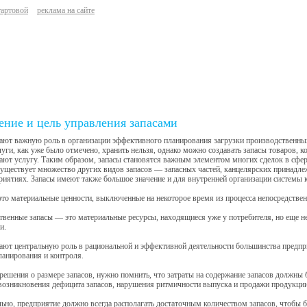
тартовой
реклама на сайте
ение и цель управления запасами
ают важную роль в организации эффективного планирования загрузки производственных
луги, как уже было отмечено, хранить нельзя, однако можно создавать запасы товаров, 
ют услугу. Таким образом, запасы становятся важным элементом многих сделок в сфер
уществует множество других видов запасов — запасных частей, канцелярских принадле
риятиях. Запасы имеют также большое значение и для внутренней организации системы 
то материальные ценности, выключенные на некоторое время из процесса непосредствен
венные запасы — это материальные ресурсы, находящиеся уже у потребителя, но еще н
и.
ают центральную роль в рациональной и эффективной деятельности большинства предпр
ланирования и контроля.
ешения о размере запасов, нужно помнить, что затраты на содержание запасов должны 
возникновения дефицита запасов, нарушения ритмичности выпуска и продажи продукции
ьно, предприятие должно всегда располагать достаточным количеством запасов, чтобы 