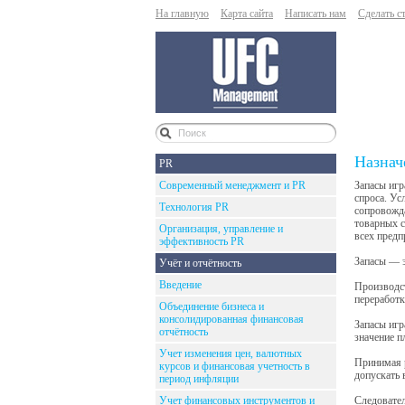
На главную
Карта сайта
Написать нам
Сделать с
Назнач
PR
Современный менеджмент и PR
Запасы игр
спроса. Ус
Технология PR
сопровожда
товарных с
Организация, управление и
всех предп
эффективность PR
Запасы — э
Учёт и отчётность
Введение
Производст
переработк
Объединение бизнеса и
консолидированная финансовая
Запасы игр
отчётность
значение п
Учет изменения цен, валютных
Принимая р
курсов и финансовая учетность в
допускать 
период инфляции
Учет финансовых инструментов и
Следовател