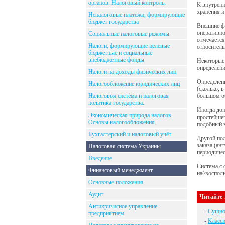
органов. Налоговый контроль.
К внутренн
хранения и
Неналоговые платежи, формирующие
бюджет государства
Внешние ф
оперативно
Социальные налоговые режимы
отмечается
Налоги, формирующие целевые
относитель
бюджетные и социальные
внебюджетные фонды
Некоторые 
определен
Налоги на доходы физических лиц
Определени
Налогообложение юридических лиц
(сколько, 
Налоговоя система и налоговая
большом о
политика государства.
Иногда доп
Экономическая природа налогов.
простейшег
Основы налогообложения.
подобный м
Бухгалтерский и налоговый учёт
Другой под
заказа (ан
Налоговая система Украины
периодичес
Введение
Система с 
Финансовый менеджмент
на^восполн
Основные положения
Аудит
Читайте 
Антикризисное управление
-
Сущнос
предприятием
-
Класси