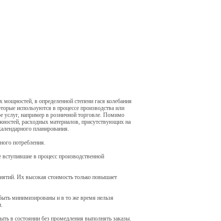
 мощностей, в определенной степени гася колебания
которые используются в процессе производства или
е услуг, например в розничной торговле. Помимо
жностей, расходных материалов, присутствующих на
календарного планирования.
ного потребления.
е вступившие в процесс производственной
иятий. Их высокая стоимость только повышает
быть минимизированы и в то же время нельзя
.
быть в состоянии без промедления выполнять заказы.