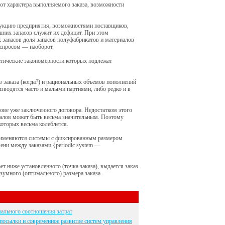
 от характера выполняемого заказа, возможности
дукцию предприятия, возможностями поставщиков,
шних запасов служит их дефицит. При этом
 запасов доля запасов полуфабрикатов и материалов
 спросом — наоборот.
стические закономерности которых подлежат
 заказа (когда?) и рациональных объемов пополнений
оизводятся часто и малыми партиями, либо редко и в
нове уже заключенного договора. Недостатком этого
иалов может быть весьма значительным. Поэтому
которых весьма колеблется.
применяются системы с фиксированным размером
мени между заказами {periodic system —
т ниже установленного (точка заказа), выдается заказ
зумного (оптимального) размера заказа.
ального соотношения затрат
посылки и современное развитие систем управления