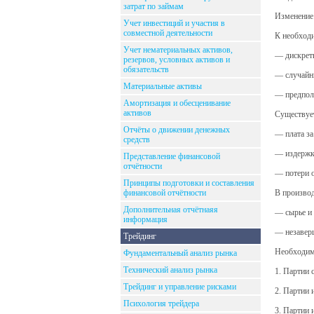
затрат по займам
Изменение 
Учет инвестиций и участия в
совместной деятельности
К необход
Учет нематериальных активов,
— дискретн
резервов, условных активов и
обязательств
— случайны
Материальные активы
— предпола
Амортизация и обесценивание
активов
Существует
Отчёты о движении денежных
— плата за
средств
— издержки
Представление финансовой
отчётности
— потери о
Принципы подготовки и составления
финансовой отчётности
В производ
Дополнительная отчётнаяя
— сырье и
информация
— незаверш
Трейдинг
Необходим
Фундаментальный анализ рынка
Технический анализ рынка
1. Партии 
Трейдинг и управление рисками
2. Партии 
Психология трейдера
3. Партии 