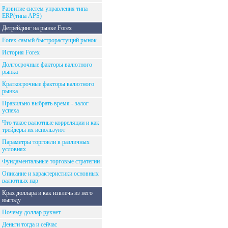
Развитие систем управления типа
ERP(типа APS)
Детрейдинг на рынке Forex
Forex-самый быстрорастущий рынок
История Forex
Долгосрочные факторы валютного
рынка
Краткосрочные факторы валютного
рынка
Правильно выбрать время - залог
успеха
Что такое валютные корреляции и как
трейдеры их используют
Параметры торговли в различных
условиях
Фундаментальные торговые стратегии
Описание и характеристики основных
валютных пар
Крах доллара и как извлечь из него
выгоду
Почему доллар рухнет
Деньги тогда и сейчас