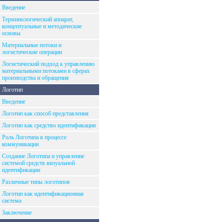
Введение
Терминологический аппарат,
концептуальные и методические
основы
Материальные потоки и
логистические операции
Логистический подход к управлению
материальными потоками в сферах
производства и обращения
Логотип
Введение
Логотип как способ представления
Логотип как средство идентификации
Роль Логотипа в процессе
коммуникации
Создание Логотипа и управление
системой средств визуальной
идентификации
Различные типы логотипов
Логотип как идентификационная
система
Заключение