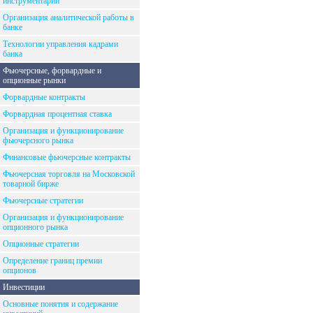
инструментарий
Организация аналитической работы в
банке
Технологии управления кадрами
банка
Фьючерсные, форвардные и
опционные рынки
Форвардные контракты
Форвардная процентная ставка
Организация и функционирование
фьючерсного рынка
Финансовые фьючерсные контракты
Фьючерсная торговля на Московской
товарной бирже
Фьючерсные стратегии
Организация и функционирование
опционного рынка
Опционные стратегии
Определение границ премии
опционов
Инвестиции
Основные понятия и содержание