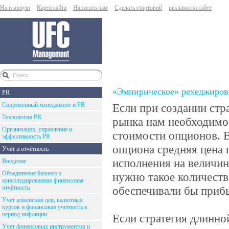
На главную
Карта сайта
Написать нам
Сделать стартовой
реклама на сайте
«Эмпирическое» рехеджиров
PR
Современный менеджмент и PR
Если при создании стр
Технология PR
рынка нам необходимо
Организация, управление и
стоимости опционов. 
эффективность PR
опциона средняя цена 
Учёт и отчётность
исполнения на величин
Введение
Объединение бизнеса и
нужно такое количест
консолидированная финансовая
отчётность
обеспечивали бы приб
Учет изменения цен, валютных
курсов и финансовая учетность в
период инфляции
Если стратегия длинно
Учет финансовых инструментов и