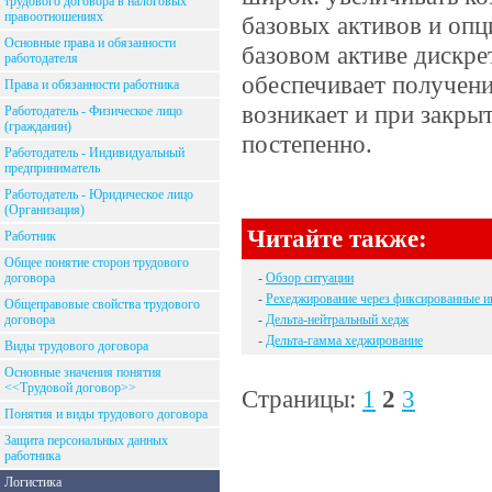
трудового договора в налоговых
правоотношениях
базовых активов и опц
Основные права и обязанности
базовом активе дискре
работодателя
обеспечивает получени
Права и обязанности работника
возникает и при закры
Работодатель - Физическое лицо
(гражданин)
постепенно.
Работодатель - Индивидуальный
предприниматель
Работодатель - Юридическое лицо
(Организация)
Читайте также:
Работник
Общее понятие сторон трудового
договора
-
Обзор ситуации
-
Рехеджирование через фиксированные и
Общеправовые свойства трудового
договора
-
Дельта-нейтральный хедж
-
Дельта-гамма хеджирование
Виды трудового договора
Основные значения понятия
<<Трудовой договор>>
Страницы:
1
2
3
Понятия и виды трудового договора
Защита персональных данных
работника
Логистика