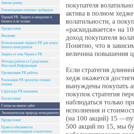
Законы рынка
покупателя волатильно
Рекомендации опытных трейдеров
актива в полном хедже
Черный PR. Защита и нападение в
волатильности, а поку
бизнесе и не только
«раскидывается» на 10
Предисловие
Введение
доход покупателя вола
Использование черного PR для атаки
Понятно, что в зависи
бизнеса конкурентов
величина повышения ц
Защита от атак Черного PR
Методы работы со Средствами
Массовой Информации
Если стратегия длинно
Организация PR работы
хедж окажется достиг
Реализация PR проектов своими
силами
вынуждены покупать а
Структура PR кампании
покупок стратегия пер
Послесловие
наблюдаться только пр
Статьи на нашем сайте
исполнения и стоимос
Экономическая природа менеджмента
(на 100 акций) 15 —пу
Предисловие
500 акций по 15, мы б
Права и обязанности
налогоплательщиков и налоговых