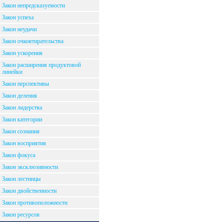
Закон непредсказуемости
Закон успеха
Закон неудачи
Закон очковтирательства
Закон ускорения
Закон расширения продуктовой
линейки
Закон перспективы
Закон деления
Закон лидерства
Закон категории
Закон сознания
Закон восприятия
Закон фокуса
Закон эксклюзивности
Закон лестницы
Закон двойственности
Закон противоположности
Закон ресурсов