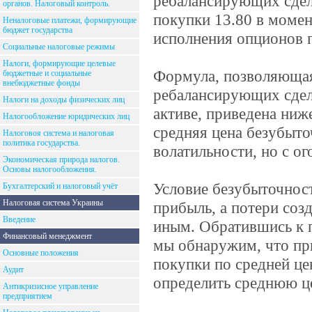
ребалансирующих сдело
органов. Налоговый контроль.
покупки 13.80 в момен
Неналоговые платежи, формирующие
бюджет государства
исполнения опционов пу
Социальные налоговые режимы
Налоги, формирующие целевые
Формула, позволяющая
бюджетные и социальные
внебюджетные фонды
ребалансирующих сдел
Налоги на доходы физических лиц
активе, приведена ниж
Налогообложение юридических лиц
средняя цена безубыто
Налоговоя система и налоговая
политика государства.
волатильности, но с ог
Экономическая природа налогов.
Основы налогообложения.
Условие безубыточност
Бухгалтерский и налоговый учёт
Налоговая система Украины
прибыль, а потери соз
Введение
иным. Обратившись к 
Финансовый менеджмент
мы обнаружим, что при
Основные положения
покупки по средней це
Аудит
определить среднюю ц
Антикризисное управление
предприятием