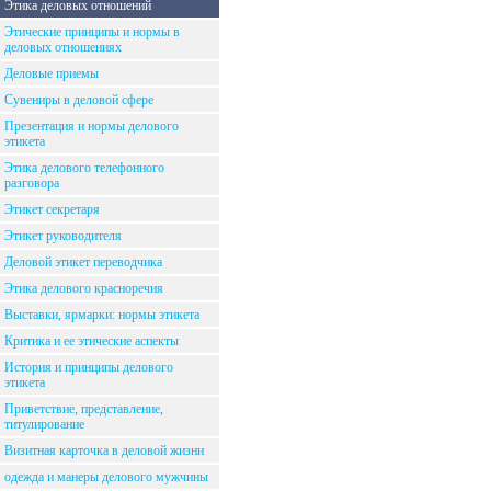
Этика деловых отношений
Этические принципы и нормы в
деловых отношениях
Деловые приемы
Сувениры в деловой сфере
Презентация и нормы делового
этикета
Этика делового телефонного
разговора
Этикет секретаря
Этикет руководителя
Деловой этикет переводчика
Этика делового красноречия
Выставки, ярмарки: нормы этикета
Критика и ее этические аспекты
История и принципы делового
этикета
Приветствие, представление,
титулирование
Визитная карточка в деловой жизни
одежда и манеры делового мужчины