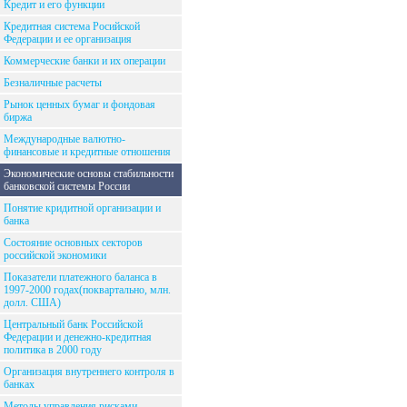
Кредит и его функции
Кредитная система Росийской
Федерации и ее организация
Коммерческие банки и их операции
Безналичные расчеты
Рынок ценных бумаг и фондовая
биржа
Международные валютно-
финансовые и кредитные отношения
Экономические основы стабильности
банковской системы России
Понятие кридитной организации и
банка
Состояние основных секторов
российской экономики
Показатели платежного баланса в
1997-2000 годах(поквартально, млн.
долл. США)
Центральный банк Российской
Федерации и денежно-кредитная
политика в 2000 году
Организация внутреннего контроля в
банках
Методы управления рисками