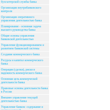
бухгалтерской службы банка
Организация внутрибанковского
контроля
Организация оперативного
управления деятельностью банка
Планирование - основная задача
высшего руководства банка
Общие основы управления
банковской деятельностью
Управление функционированием и
развитием банковской системы
Создание коммерческого банка
Ресурсы и капитал коммерческого
банка
Операции (сделки), риски и
надежность коммерческого банка
Основная цель коммерческой
деятельности банка
Правовые основы деятельности банка
в России
Внешнее управление текущей
деятельностью банка
Управление банком: содержание и