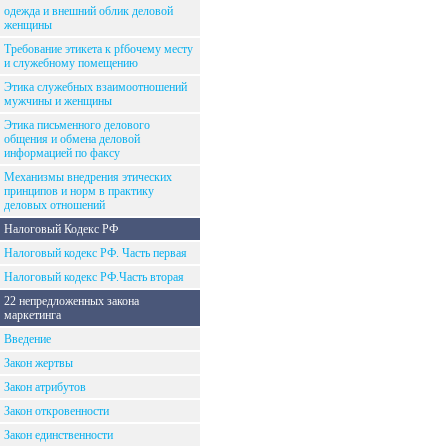
одежда и внешний облик деловой
женщины
Требование этикета к рfбочему месту
и служебному помещению
Этика служебных взаимоотношений
мужчины и женщины
Этика письменного делового
общения и обмена деловой
информацией по факсу
Механизмы внедрения этических
принципов и норм в практику
деловых отношений
Налоговый Кодекс РФ
Налоговый кодекс РФ. Часть первая
Налоговый кодекс РФ.Часть вторая
22 непредложенных закона
маркетинга
Введение
Закон жертвы
Закон атрибутов
Закон откровенности
Закон единственности