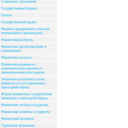
Социальное страхование
Государственный бюджет
Налоги
Государственный кредит
Финансы предприятий и отраслей
материального производства
Финансовый контроль
Финансовое прогнозирование и
планирование
Финансовые ресурсы
Взаимосвязь финансов с
экономическими законами и
экономическими категориями
Экономика республики и роль
финансов в ее регулировании в
переходный период
Формы финансового оздоровления
экономики в переходной период
Финансовая система государства
Финансовая политика государства
Финансовый механизм
Управление финансами