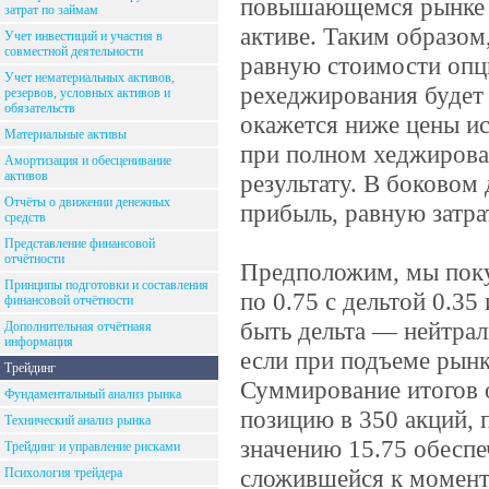
повышающемся рынке м
затрат по займам
активе. Таким образом
Учет инвестиций и участия в
совместной деятельности
равную стоимости опц
Учет нематериальных активов,
рехеджирования будет 
резервов, условных активов и
обязательств
окажется ниже цены и
Материальные активы
при полном хеджирова
Амортизация и обесценивание
активов
результату. В боковом
Отчёты о движении денежных
прибыль, равную затра
средств
Представление финансовой
отчётности
Предположим, мы поку
Принципы подготовки и составления
по 0.75 с дельтой 0.35
финансовой отчётности
быть дельта — нейтра
Дополнительная отчётнаяя
информация
если при подъеме рынк
Трейдинг
Суммирование итогов 
Фундаментальный анализ рынка
позицию в 350 акций, п
Технический анализ рынка
значению 15.75 обесп
Трейдинг и управление рисками
сложившейся к момент
Психология трейдера