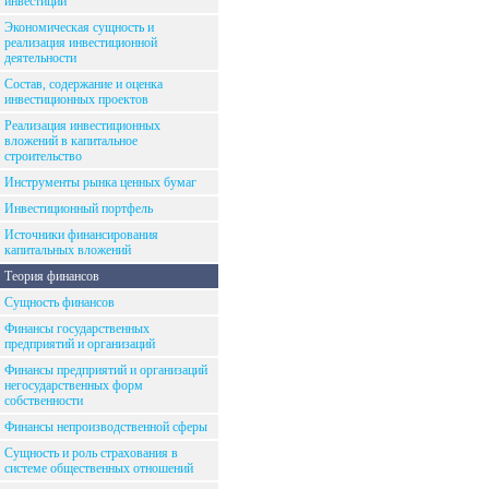
инвестиций
Экономическая сущность и
реализация инвестиционной
деятельности
Состав, содержание и оценка
инвестиционных проектов
Реализация инвестиционных
вложений в капитальное
строительство
Инструменты рынка ценных бумаг
Инвестиционный портфель
Источники финансирования
капитальных вложений
Теория финансов
Сущность финансов
Финансы государственных
предприятий и организаций
Финансы предприятий и организаций
негосударственных форм
собственности
Финансы непроизводственной сферы
Сущность и роль страхования в
системе общественных отношений