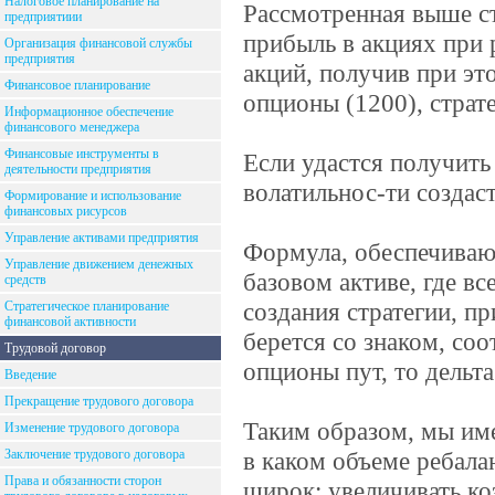
Налоговое планирование на
Рассмотренная выше ст
предприятиии
прибыль в акциях при 
Организация финансовой службы
предприятия
акций, получив при э
Финансовое планирование
опционы (1200), страт
Информационное обеспечение
финансового менеджера
Финансовые инструменты в
Если удастся получит
деятельности предприятия
волатильнос-ти создас
Формирование и использование
финансовых рисурсов
Управление активами предприятия
Формула, обеспечиваю
Управление движением денежных
базовом активе, где вс
средств
создания стратегии, п
Стратегическое планирование
финансовой активности
берется со знаком, со
Трудовой договор
опционы пут, то дельт
Введение
Прекращение трудового договора
Таким образом, мы имее
Изменение трудового договора
Заключение трудового договора
в каком объеме ребал
Права и обязанности сторон
широк: увеличивать к