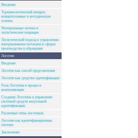
Введение
Терминологический аппарат,
концептуальные и методические
основы
Материальные потоки и
логистические операции
Логистический подход к управлению
материальными потоками в сферах
производства и обращения
Логотип
Введение
Логотип как способ представления
Логотип как средство идентификации
Роль Логотипа в процессе
коммуникации
Создание Логотипа и управление
системой средств визуальной
идентификации
Различные типы логотипов
Логотип как идентификационная
система
Заключение