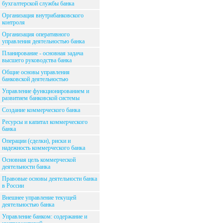
бухгалтерской службы банка
Организация внутрибанковского
контроля
Организация оперативного
управления деятельностью банка
Планирование - основная задача
высшего руководства банка
Общие основы управления
банковской деятельностью
Управление функционированием и
развитием банковской системы
Создание коммерческого банка
Ресурсы и капитал коммерческого
банка
Операции (сделки), риски и
надежность коммерческого банка
Основная цель коммерческой
деятельности банка
Правовые основы деятельности банка
в России
Внешнее управление текущей
деятельностью банка
Управление банком: содержание и