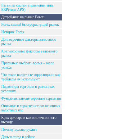
Развитие систем управления типа
ERP(типа APS)
Детрейдинг на рынке Forex
Forex-самый быстрорастущий рынок
История Forex
Долгосрочные факторы валютного
рынка
Краткосрочные факторы валютного
рынка
Правильно выбрать время - залог
успеха
Что такое валютные корреляции и как
трейдеры их используют
Параметры торговли в различных
условиях
Фундаментальные торговые стратегии
Описание и характеристики основных
валютных пар
Крах доллара и как извлечь из него
выгоду
Почему доллар рухнет
Деньги тогда и сейчас