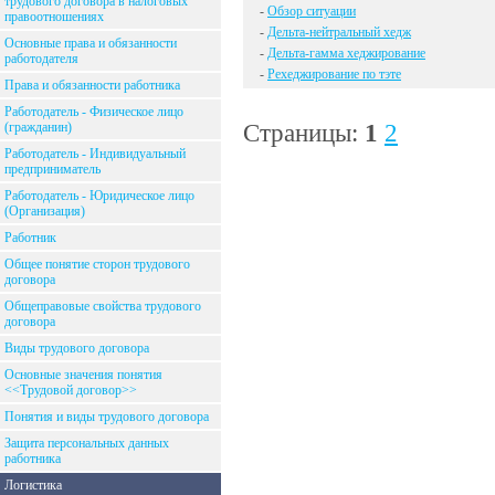
трудового договора в налоговых
-
Обзор ситуации
правоотношениях
-
Дельта-нейтральный хедж
Основные права и обязанности
-
Дельта-гамма хеджирование
работодателя
-
Рехеджирование по тэте
Права и обязанности работника
Работодатель - Физическое лицо
Страницы:
1
2
(гражданин)
Работодатель - Индивидуальный
предприниматель
Работодатель - Юридическое лицо
(Организация)
Работник
Общее понятие сторон трудового
договора
Общеправовые свойства трудового
договора
Виды трудового договора
Основные значения понятия
<<Трудовой договор>>
Понятия и виды трудового договора
Защита персональных данных
работника
Логистика