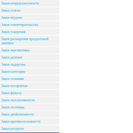
Закон непредсказуемости
Закон успеха
Закон неудачи
Закон очковтирательства
Закон ускорения
Закон расширения продуктовой
линейки
Закон перспективы
Закон деления
Закон лидерства
Закон категории
Закон сознания
Закон восприятия
Закон фокуса
Закон эксклюзивности
Закон лестницы
Закон двойственности
Закон противоположности
Закон ресурсов