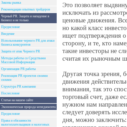
Законы рынка
Это позволяет выдвину
Рекомендации опытных трейдеров
исключать из рассмот
Черный PR. Защита и нападение в
ценовые движения. Все
бизнесе и не только
но какой класс инвесто
Предисловие
Введение
ищет подтверждения о 
Использование черного PR для атаки
сторону, и те, кто на
бизнеса конкурентов
такие инвесторы не с
Защита от атак Черного PR
считая их рыночным ш
Методы работы со Средствами
Массовой Информации
Организация PR работы
Другая точка зрения, 
Реализация PR проектов своими
силами
движения действительн
Структура PR кампании
внимания, так это сп
Послесловие
торговый счет, даже е
Статьи на нашем сайте
нужном нам направлени
Экономическая природа менеджмента
следует доверять исс
Предисловие
дня, можно заключить:
Права и обязанности
налогоплательщиков и налоговых