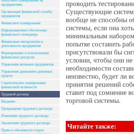
Налоговое планирование на
проводить тестировани
предприятиии
Существующие систем
Организация финансовой службы
предприятия
вообще не способны о
Финансовое планирование
системы, если она хот
Информационное обеспечение
минимальным набором с
финансового менеджера
Финансовые инструменты в
попытке составить раб
деятельности предприятия
присутствовали бы сиг
Формирование и использование
финансовых рисурсов
условии, чтобы они не
Управление активами предприятия
необходимости состав
Управление движением денежных
неизвестно, будет ли 
средств
принятия решений соб
Стратегическое планирование
финансовой активности
ставит под сомнение в
Трудовой договор
торговой системы.
Введение
Прекращение трудового договора
Изменение трудового договора
Заключение трудового договора
Читайте также:
Права и обязанности сторон