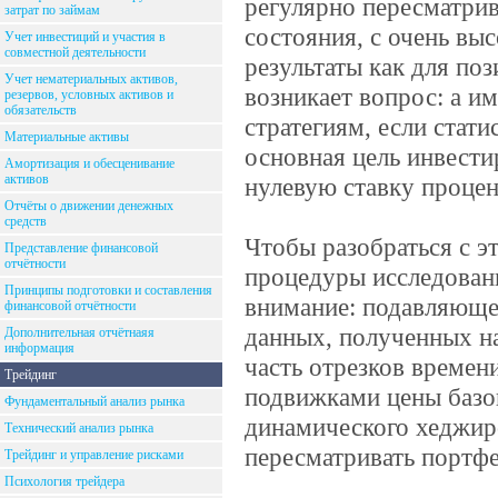
регулярно пересматрив
затрат по займам
состояния, с очень в
Учет инвестиций и участия в
совместной деятельности
результаты как для поз
Учет нематериальных активов,
возникает вопрос: а и
резервов, условных активов и
обязательств
стратегиям, если стат
Материальные активы
основная цель инвести
Амортизация и обесценивание
активов
нулевую ставку процен
Отчёты о движении денежных
средств
Чтобы разобраться с э
Представление финансовой
отчётности
процедуры исследовани
Принципы подготовки и составления
внимание: подавляюще
финансовой отчётности
данных, полученных на
Дополнительная отчётнаяя
информация
часть отрезков време
Трейдинг
подвижками цены базов
Фундаментальный анализ рынка
динамического хеджир
Технический анализ рынка
пересматривать портфе
Трейдинг и управление рисками
Психология трейдера