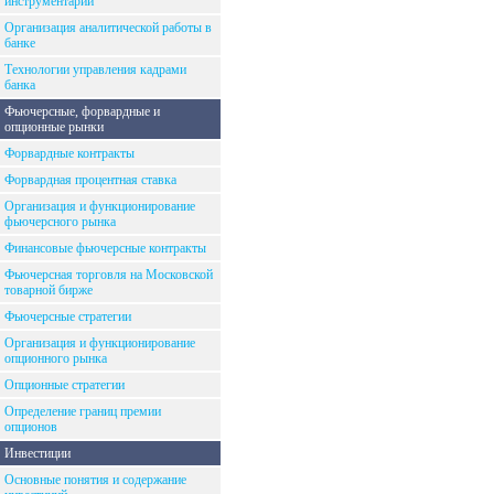
инструментарий
Организация аналитической работы в
банке
Технологии управления кадрами
банка
Фьючерсные, форвардные и
опционные рынки
Форвардные контракты
Форвардная процентная ставка
Организация и функционирование
фьючерсного рынка
Финансовые фьючерсные контракты
Фьючерсная торговля на Московской
товарной бирже
Фьючерсные стратегии
Организация и функционирование
опционного рынка
Опционные стратегии
Определение границ премии
опционов
Инвестиции
Основные понятия и содержание