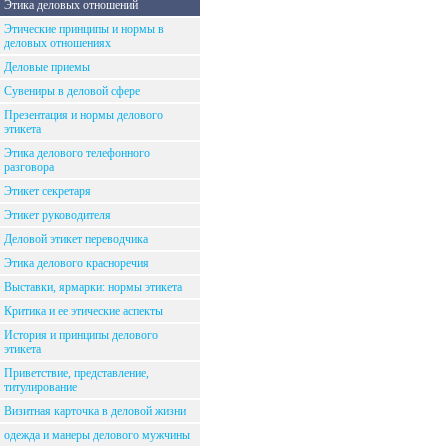
Этика деловых отношений
Этические принципы и нормы в
деловых отношениях
Деловые приемы
Сувениры в деловой сфере
Презентация и нормы делового
этикета
Этика делового телефонного
разговора
Этикет секретаря
Этикет руководителя
Деловой этикет переводчика
Этика делового красноречия
Выставки, ярмарки: нормы этикета
Критика и ее этические аспекты
История и принципы делового
этикета
Приветствие, представление,
титулирование
Визитная карточка в деловой жизни
одежда и манеры делового мужчины