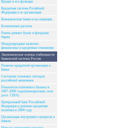
Кредит и его функции
Кредитная система Росийской
Федерации и ее организация
Коммерческие банки и их операции
Безналичные расчеты
Рынок ценных бумаг и фондовая
биржа
Международные валютно-
финансовые и кредитные отношения
Экономические основы стабильности
банковской системы России
Понятие кридитной организации и
банка
Состояние основных секторов
российской экономики
Показатели платежного баланса в
1997-2000 годах(поквартально, млн.
долл. США)
Центральный банк Российской
Федерации и денежно-кредитная
политика в 2000 году
Организация внутреннего контроля в
банках
Методы управления рисками