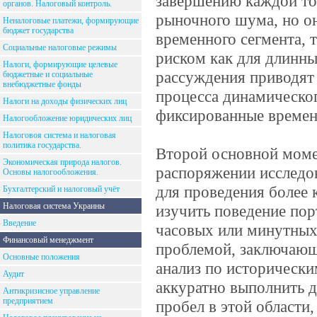
завершению каждой то
органов. Налоговый контроль.
рыночного шума, но он
Неналоговые платежи, формирующие
бюджет государства
временного сегмента, 
Социальные налоговые режимы
риском как для длинны
Налоги, формирующие целевые
рассуждения приводят 
бюджетные и социальные
внебюджетные фонды
процесса динамическог
Налоги на доходы физических лиц
фиксированные времен
Налогообложение юридических лиц
Налоговоя система и налоговая
политика государства.
Второй основной момен
Экономическая природа налогов.
распоряжении исследов
Основы налогообложения.
для проведения более
Бухгалтерский и налоговый учёт
Налоговая система Украины
изучить поведение пор
Введение
часовых или минутных.
Финансовый менеджмент
проблемой, заключающе
Основные положения
анализ по историческ
Аудит
аккуратно выполнить д
Антикризисное управление
предприятием
пробел в этой области