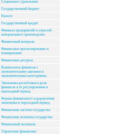
Социальное страхование
Государственный бюджет
Налоги
Государственный кредит
Финансы предприятий и отраслей
материального производства
Финансовый контроль
Финансовое прогнозирование и
планирование
Финансовые ресурсы
Взаимосвязь финансов с
экономическими законами и
экономическими категориями
Экономика республики и роль
финансов в ее регулировании в
переходный период
Формы финансового оздоровления
экономики в переходной период
Финансовая система государства
Финансовая политика государства
Финансовый механизм
Управление финансами