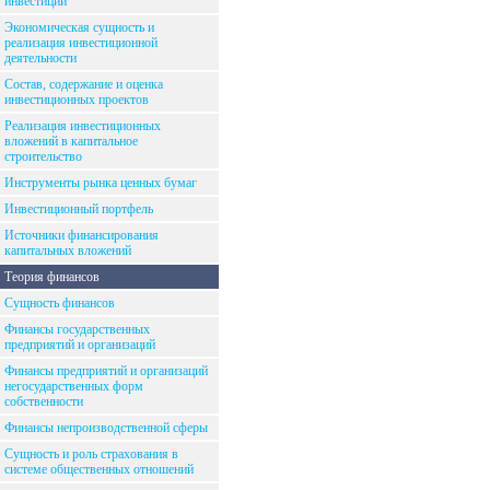
инвестиций
Экономическая сущность и
реализация инвестиционной
деятельности
Состав, содержание и оценка
инвестиционных проектов
Реализация инвестиционных
вложений в капитальное
строительство
Инструменты рынка ценных бумаг
Инвестиционный портфель
Источники финансирования
капитальных вложений
Теория финансов
Сущность финансов
Финансы государственных
предприятий и организаций
Финансы предприятий и организаций
негосударственных форм
собственности
Финансы непроизводственной сферы
Сущность и роль страхования в
системе общественных отношений