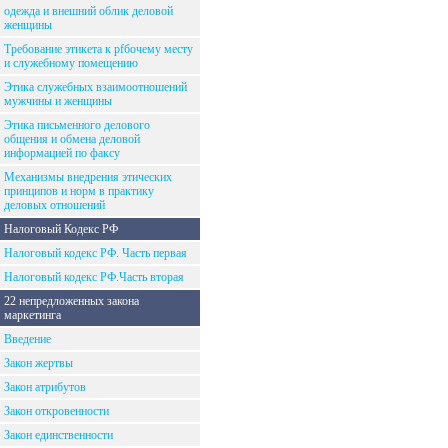
одежда и внешний облик деловой
женщины
Требование этикета к рfбочему месту
и служебному помещению
Этика служебных взаимоотношений
мужчины и женщины
Этика письменного делового
общения и обмена деловой
информацией по факсу
Механизмы внедрения этических
принципов и норм в практику
деловых отношений
Налоговый Кодекс РФ
Налоговый кодекс РФ. Часть первая
Налоговый кодекс РФ.Часть вторая
22 непредложенных закона
маркетинга
Введение
Закон жертвы
Закон атрибутов
Закон откровенности
Закон единственности