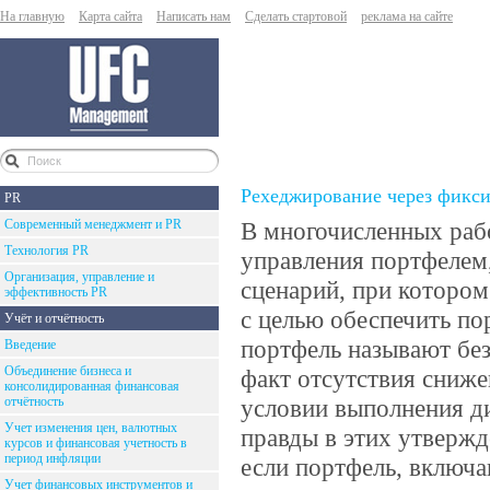
На главную
Карта сайта
Написать нам
Сделать стартовой
реклама на сайте
Рехеджирование через фикс
PR
Современный менеджмент и PR
В многочисленных раб
Технология PR
управления портфелем
Организация, управление и
сценарий, при которо
эффективность PR
с целью обеспечить по
Учёт и отчётность
портфель называют без
Введение
Объединение бизнеса и
факт отсутствия сниже
консолидированная финансовая
отчётность
условии выполнения д
Учет изменения цен, валютных
правды в этих утвержд
курсов и финансовая учетность в
период инфляции
если портфель, включ
Учет финансовых инструментов и