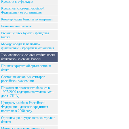
Кредит и его функции
Кредитная система Росийской
Федерации и ее организация
Коммерческие банки и их операции
Безналичные расчеты
Рынок ценных бумаг и фондовая
биржа
Международные валютно-
финансовые и кредитные отношения
Экономические основы стабильности
банковской системы России
Понятие кридитной организации и
банка
Состояние основных секторов
российской экономики
Показатели платежного баланса в
1997-2000 годах(поквартально, млн.
долл. США)
Центральный банк Российской
Федерации и денежно-кредитная
политика в 2000 году
Организация внутреннего контроля в
банках
Методы управления рисками