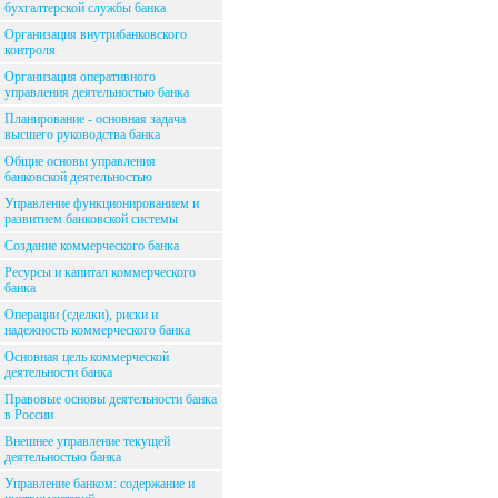
бухгалтерской службы банка
Организация внутрибанковского
контроля
Организация оперативного
управления деятельностью банка
Планирование - основная задача
высшего руководства банка
Общие основы управления
банковской деятельностью
Управление функционированием и
развитием банковской системы
Создание коммерческого банка
Ресурсы и капитал коммерческого
банка
Операции (сделки), риски и
надежность коммерческого банка
Основная цель коммерческой
деятельности банка
Правовые основы деятельности банка
в России
Внешнее управление текущей
деятельностью банка
Управление банком: содержание и