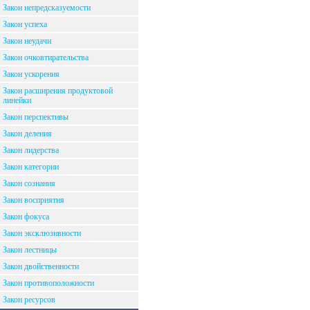
Закон непредсказуемости
Закон успеха
Закон неудачи
Закон очковтирательства
Закон ускорения
Закон расширения продуктовой
линейки
Закон перспективы
Закон деления
Закон лидерства
Закон категории
Закон сознания
Закон восприятия
Закон фокуса
Закон эксклюзивности
Закон лестницы
Закон двойственности
Закон противоположности
Закон ресурсов