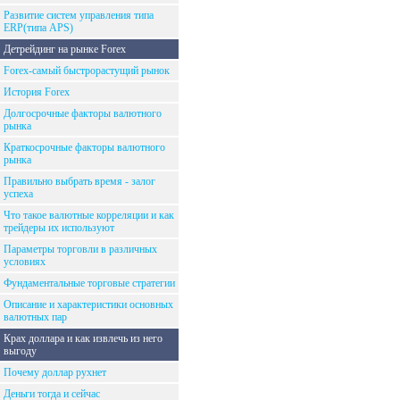
Развитие систем управления типа
ERP(типа APS)
Детрейдинг на рынке Forex
Forex-самый быстрорастущий рынок
История Forex
Долгосрочные факторы валютного
рынка
Краткосрочные факторы валютного
рынка
Правильно выбрать время - залог
успеха
Что такое валютные корреляции и как
трейдеры их используют
Параметры торговли в различных
условиях
Фундаментальные торговые стратегии
Описание и характеристики основных
валютных пар
Крах доллара и как извлечь из него
выгоду
Почему доллар рухнет
Деньги тогда и сейчас