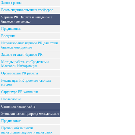
Законы рынка
Рекомендации опытных трейдеров
Черный PR. Защита и нападение в
бизнесе и не только
Предисловие
Введение
Использование черного PR для атаки
бизнеса конкурентов
Защита от атак Черного PR
Методы работы со Средствами
Массовой Информации
Организация PR работы
Реализация PR проектов своими
силами
Структура PR кампании
Послесловие
Статьи на нашем сайте
Экономическая природа менеджмента
Предисловие
Права и обязанности
налогоплательщиков и налоговых