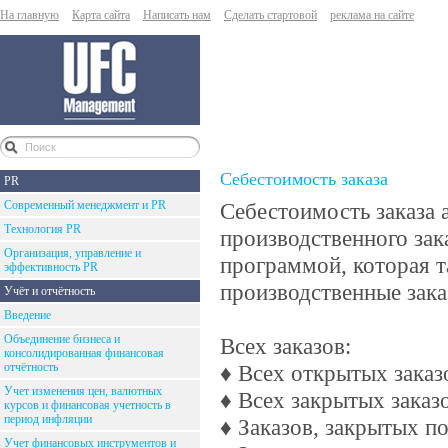
На главную
Карта сайта
Написать нам
Сделать стартовой
реклама на сайте
Себестоимость заказа
PR
Современный менеджмент и PR
Себестоимость заказа 
Технология PR
производственного зак
Организация, управление и
программой, которая т
эффективность PR
производственные зака
Учёт и отчётность
Введение
Объединение бизнеса и
Всех заказов:
консолидированная финансовая
отчётность
♦ Всех открытых заказ
Учет изменения цен, валютных
♦ Всех закрытых заказ
курсов и финансовая учетность в
период инфляции
♦ Заказов, закрытых п
Учет финансовых инструментов и