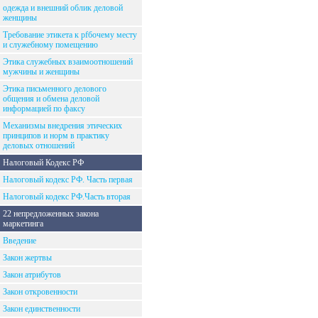
одежда и внешний облик деловой
женщины
Требование этикета к рfбочему месту
и служебному помещению
Этика служебных взаимоотношений
мужчины и женщины
Этика письменного делового
общения и обмена деловой
информацией по факсу
Механизмы внедрения этических
принципов и норм в практику
деловых отношений
Налоговый Кодекс РФ
Налоговый кодекс РФ. Часть первая
Налоговый кодекс РФ.Часть вторая
22 непредложенных закона
маркетинга
Введение
Закон жертвы
Закон атрибутов
Закон откровенности
Закон единственности