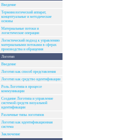
Введение
Терминологический аппарат,
концептуальные и методические
основы
Материальные потоки и
логистические операции
Логистический подход к управлению
материальными потоками в сферах
производства и обращения
Логотип
Введение
Логотип как способ представления
Логотип как средство идентификации
Роль Логотипа в процессе
коммуникации
Создание Логотипа и управление
системой средств визуальной
идентификации
Различные типы логотипов
Логотип как идентификационная
система
Заключение