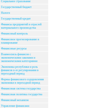
Социальное страхование
Государственный бюджет
Налоги
Государственный кредит
Финансы предприятий и отраслей
материального производства
Финансовый контроль
Финансовое прогнозирование и
планирование
Финансовые ресурсы
Взаимосвязь финансов с
экономическими законами и
экономическими категориями
Экономика республики и роль
финансов в ее регулировании в
переходный период
Формы финансового оздоровления
экономики в переходной период
Финансовая система государства
Финансовая политика государства
Финансовый механизм
Управление финансами