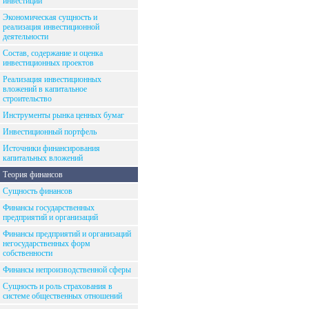
инвестиций
Экономическая сущность и
реализация инвестиционной
деятельности
Состав, содержание и оценка
инвестиционных проектов
Реализация инвестиционных
вложений в капитальное
строительство
Инструменты рынка ценных бумаг
Инвестиционный портфель
Источники финансирования
капитальных вложений
Теория финансов
Сущность финансов
Финансы государственных
предприятий и организаций
Финансы предприятий и организаций
негосударственных форм
собственности
Финансы непроизводственной сферы
Сущность и роль страхования в
системе общественных отношений