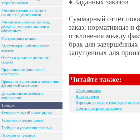
♦ Заданных заказов
затрат по займам
Учет инвестиций и участия в
совместной деятельности
Суммарный отчёт пока
Учет нематериальных активов,
заказ; нормативные и 
резервов, условных активов и
обязательств
отклонения между фак
Материальные активы
брак для завершённых 
Амортизация и обесценивание
активов
запущенных для произ
Отчёты о движении денежных
средств
Представление финансовой
отчётности
Читайте также:
Принципы подготовки и составления
финансовой отчётности
-
Общее описание
Дополнительная отчётнаяя
-
Номера счетов
информация
-
Переходы от одного типа нормативов за
Трейдинг
-
Отчеты о затратах на предмет
Фундаментальный анализ рынка
Технический анализ рынка
Трейдинг и управление рисками
Психология трейдера