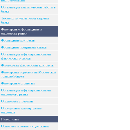
инструментарий
Организация аналитической работы в
банке
Технологии управления кадрами
банка
Фьючерсные, форвардные и
опционные рынки
Форвардные контракты
Форвардная процентная ставка
Организация и функционирование
фьючерсного рынка
Финансовые фьючерсные контракты
Фьючерсная торговля на Московской
товарной бирже
Фьючерсные стратегии
Организация и функционирование
опционного рынка
Опционные стратегии
Определение границ премии
опционов
Инвестиции
Основные понятия и содержание