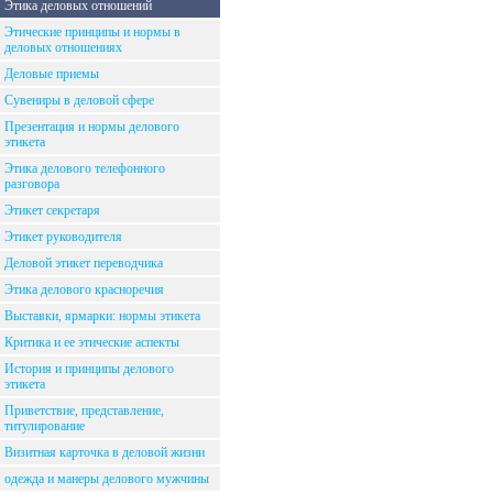
Этика деловых отношений
Этические принципы и нормы в
деловых отношениях
Деловые приемы
Сувениры в деловой сфере
Презентация и нормы делового
этикета
Этика делового телефонного
разговора
Этикет секретаря
Этикет руководителя
Деловой этикет переводчика
Этика делового красноречия
Выставки, ярмарки: нормы этикета
Критика и ее этические аспекты
История и принципы делового
этикета
Приветствие, представление,
титулирование
Визитная карточка в деловой жизни
одежда и манеры делового мужчины