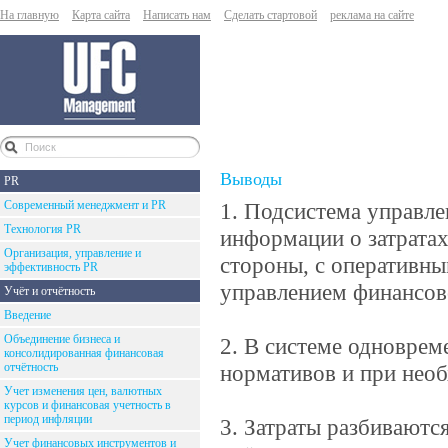
На главную
Карта сайта
Написать нам
Сделать стартовой
реклама на сайте
Выводы
PR
Современный менеджмент и PR
1. Подсистема управле
Технология PR
информации о затратах 
Организация, управление и
стороны, с оперативны
эффективность PR
управлением финансов
Учёт и отчётность
Введение
Объединение бизнеса и
2. В системе одноврем
консолидированная финансовая
отчётность
нормативов и при необ
Учет изменения цен, валютных
курсов и финансовая учетность в
период инфляции
3. Затраты разбиваютс
Учет финансовых инструментов и