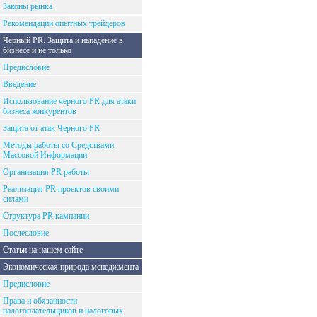
Законы рынка
Рекомендации опытных трейдеров
Черный PR. Защита и нападение в
бизнесе и не только
Предисловие
Введение
Использование черного PR для атаки
бизнеса конкурентов
Защита от атак Черного PR
Методы работы со Средствами
Массовой Информации
Организация PR работы
Реализация PR проектов своими
силами
Структура PR кампании
Послесловие
Статьи на нашем сайте
Экономическая природа менеджмента
Предисловие
Права и обязанности
налогоплательщиков и налоговых