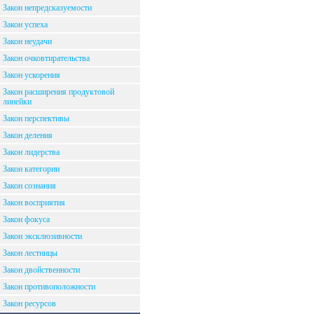
Закон непредсказуемости
Закон успеха
Закон неудачи
Закон очковтирательства
Закон ускорения
Закон расширения продуктовой
линейки
Закон перспективы
Закон деления
Закон лидерства
Закон категории
Закон сознания
Закон восприятия
Закон фокуса
Закон эксклюзивности
Закон лестницы
Закон двойственности
Закон противоположности
Закон ресурсов