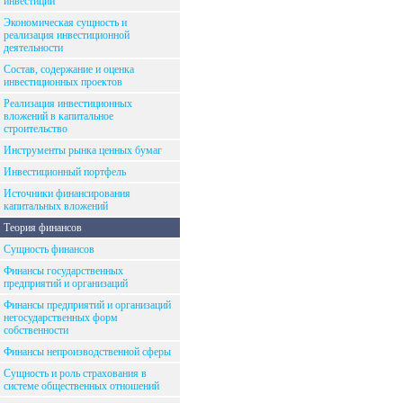
инвестиций
Экономическая сущность и
реализация инвестиционной
деятельности
Состав, содержание и оценка
инвестиционных проектов
Реализация инвестиционных
вложений в капитальное
строительство
Инструменты рынка ценных бумаг
Инвестиционный портфель
Источники финансирования
капитальных вложений
Теория финансов
Сущность финансов
Финансы государственных
предприятий и организаций
Финансы предприятий и организаций
негосударственных форм
собственности
Финансы непроизводственной сферы
Сущность и роль страхования в
системе общественных отношений