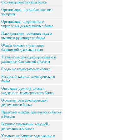
бухгалтерской службы банка
Организация внутрибанковского
контроля
Организация оперативного
управления деятельностью банка
Планирование - основная задача
высшего руководства банка
Общие основы управления
банковской деятельностью
Управление функционированием и
развитием банковской системы
Создание коммерческого банка
Ресурсы и капитал коммерческого
банка
Операции (сделки), риски и
надежность коммерческого банка
Основная цель коммерческой
деятельности банка
Правовые основы деятельности банка
в России
Внешнее управление текущей
деятельностью банка
Управление банком: содержание и