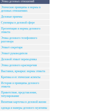
Этика деловых отношений
Этические принципы и нормы в
деловых отношениях
Деловые приемы
Сувениры в деловой сфере
Презентация и нормы делового
этикета
Этика делового телефонного
разговора
Этикет секретаря
Этикет руководителя
Деловой этикет переводчика
Этика делового красноречия
Выставки, ярмарки: нормы этикета
Критика и ее этические аспекты
История и принципы делового
этикета
Приветствие, представление,
титулирование
Визитная карточка в деловой жизни
одежда и манеры делового мужчины