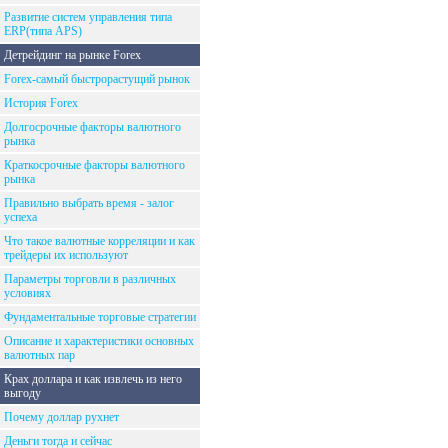
Развитие систем управления типа
ERP(типа APS)
Детрейдинг на рынке Forex
Forex-самый быстрорастущий рынок
История Forex
Долгосрочные факторы валютного
рынка
Краткосрочные факторы валютного
рынка
Правильно выбрать время - залог
успеха
Что такое валютные корреляции и как
трейдеры их используют
Параметры торговли в различных
условиях
Фундаментальные торговые стратегии
Описание и характеристики основных
валютных пар
Крах доллара и как извлечь из него
выгоду
Почему доллар рухнет
Деньги тогда и сейчас