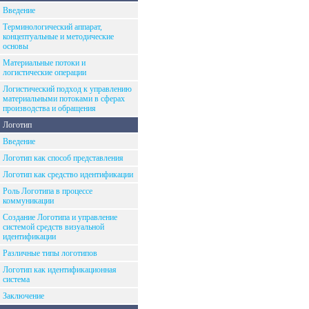
Введение
Терминологический аппарат,
концептуальные и методические
основы
Материальные потоки и
логистические операции
Логистический подход к управлению
материальными потоками в сферах
производства и обращения
Логотип
Введение
Логотип как способ представления
Логотип как средство идентификации
Роль Логотипа в процессе
коммуникации
Создание Логотипа и управление
системой средств визуальной
идентификации
Различные типы логотипов
Логотип как идентификационная
система
Заключение