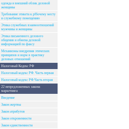
одежда и внешний облик деловой
женщины
Требование этикета к рfбочему месту
и служебному помещению
Этика служебных взаимоотношений
мужчины и женщины
Этика письменного делового
общения и обмена деловой
информацией по факсу
Механизмы внедрения этических
принципов и норм в практику
деловых отношений
Налоговый Кодекс РФ
Налоговый кодекс РФ. Часть первая
Налоговый кодекс РФ.Часть вторая
22 непредложенных закона
маркетинга
Введение
Закон жертвы
Закон атрибутов
Закон откровенности
Закон единственности