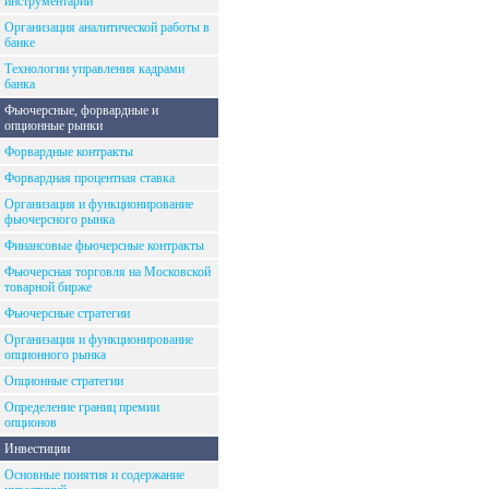
инструментарий
Организация аналитической работы в
банке
Технологии управления кадрами
банка
Фьючерсные, форвардные и
опционные рынки
Форвардные контракты
Форвардная процентная ставка
Организация и функционирование
фьючерсного рынка
Финансовые фьючерсные контракты
Фьючерсная торговля на Московской
товарной бирже
Фьючерсные стратегии
Организация и функционирование
опционного рынка
Опционные стратегии
Определение границ премии
опционов
Инвестиции
Основные понятия и содержание