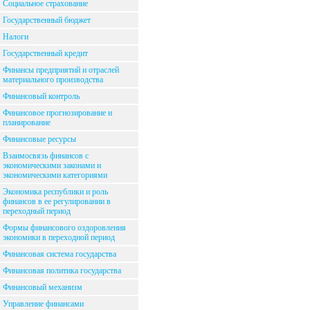
Социальное страхование
Государственный бюджет
Налоги
Государственный кредит
Финансы предприятий и отраслей
материального производства
Финансовый контроль
Финансовое прогнозирование и
планирование
Финансовые ресурсы
Взаимосвязь финансов с
экономическими законами и
экономическими категориями
Экономика республики и роль
финансов в ее регулировании в
переходный период
Формы финансового оздоровления
экономики в переходной период
Финансовая система государства
Финансовая политика государства
Финансовый механизм
Управление финансами