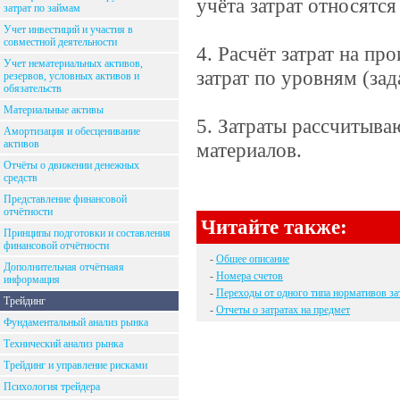
учёта затрат относятся
затрат по займам
Учет инвестиций и участия в
совместной деятельности
4. Расчёт затрат на пр
Учет нематериальных активов,
затрат по уровням (зад
резервов, условных активов и
обязательств
Материальные активы
5. Затраты рассчитыва
Амортизация и обесценивание
активов
материалов.
Отчёты о движении денежных
средств
Представление финансовой
отчётности
Читайте также:
Принципы подготовки и составления
финансовой отчётности
-
Общее описание
Дополнительная отчётнаяя
-
Номера счетов
информация
-
Переходы от одного типа нормативов за
Трейдинг
-
Отчеты о затратах на предмет
Фундаментальный анализ рынка
Технический анализ рынка
Трейдинг и управление рисками
Психология трейдера