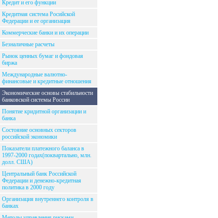
Кредит и его функции
Кредитная система Росийской
Федерации и ее организация
Коммерческие банки и их операции
Безналичные расчеты
Рынок ценных бумаг и фондовая
биржа
Международные валютно-
финансовые и кредитные отношения
Экономические основы стабильности
банковской системы России
Понятие кридитной организации и
банка
Состояние основных секторов
российской экономики
Показатели платежного баланса в
1997-2000 годах(поквартально, млн.
долл. США)
Центральный банк Российской
Федерации и денежно-кредитная
политика в 2000 году
Организация внутреннего контроля в
банках
Методы управления рисками