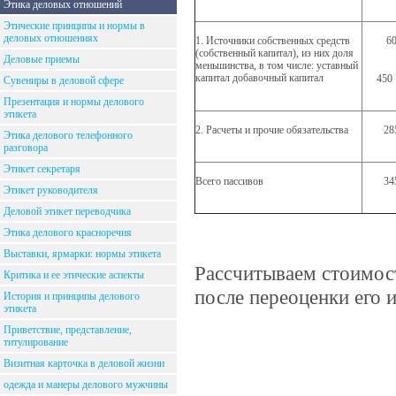
Этика деловых отношений
Этические принципы и нормы в
деловых отношениях
1. Источники собственных средств
6
(собственный капитал), из них доля
Деловые приемы
меньшинства, в том числе: уставный
капитал добавочный капитал
450
Сувениры в деловой сфере
Презентация и нормы делового
этикета
2. Расчеты и прочие обязательства
28
Этика делового телефонного
разговора
Этикет секретаря
Всего пассивов
34
Этикет руководителя
Деловой этикет переводчика
Этика делового красноречия
Выставки, ярмарки: нормы этикета
Рассчитываем стоимос
Критика и ее этические аспекты
после переоценки его 
История и принципы делового
этикета
Приветствие, представление,
титулирование
Визитная карточка в деловой жизни
одежда и манеры делового мужчины