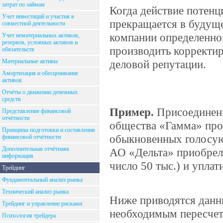
затрат по займам
Когда действие потенц
Учет инвестиций и участия в
прекращается в будуще
совместной деятельности
компании определенно
Учет нематериальных активов,
резервов, условных активов и
производить корректи
обязательств
Материальные активы
деловой репутации.
Амортизация и обесценивание
активов
Отчёты о движении денежных
средств
Пример.
Присоединен
Представление финансовой
отчётности
общества «Гамма» про
Принципы подготовки и составления
обыкновенных голосующ
финансовой отчётности
Дополнительная отчётнаяя
АО «Дельта» приобрел
информация
число 50 тыс.) и уплат
Трейдинг
Фундаментальный анализ рынка
Технический анализ рынка
Ниже приводятся данн
Трейдинг и управление рисками
необходимым пересче
Психология трейдера