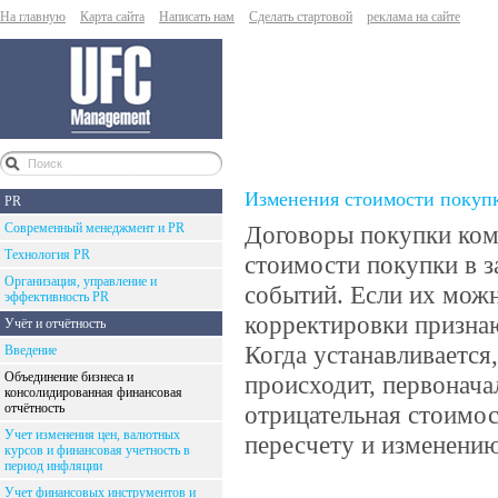
На главную
Карта сайта
Написать нам
Сделать стартовой
реклама на сайте
Изменения стоимости покупк
PR
Современный менеджмент и PR
Договоры покупки ком
Технология PR
стоимости покупки в з
Организация, управление и
событий. Если их можн
эффективность PR
корректировки признаю
Учёт и отчётность
Когда устанавливается
Введение
Объединение бизнеса и
происходит, первонача
консолидированная финансовая
отчётность
отрицательная стоимо
Учет изменения цен, валютных
пересчету и изменению
курсов и финансовая учетность в
период инфляции
Учет финансовых инструментов и