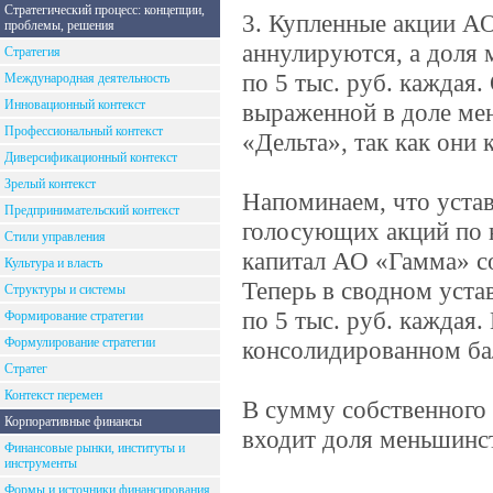
Стратегический процесс: концепции,
3. Купленные акции А
проблемы, решения
аннулируются, а доля 
Стратегия
по 5 тыс. руб. каждая
Международная деятельность
Инновационный контекст
выраженной в доле ме
Профессиональный контекст
«Дельта», так как они
Диверсификационный контекст
Зрелый контекст
Напоминаем, что устав
Предпринимательский контекст
голосующих акций по н
Стили управления
капитал АО «Гамма» со
Культура и власть
Теперь в сводном уста
Структуры и системы
по 5 тыс. руб. каждая
Формирование стратегии
Формулирование стратегии
консолидированном ба
Стратег
Контекст перемен
В сумму собственного
Корпоративные финансы
входит доля меньшинст
Финансовые рынки, институты и
инструменты
Формы и источники финансирования