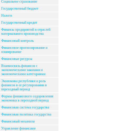
Социальное страхование
Государственный бюджет
Налоги
Государственный кредит
Финансы предприятий и отраслей
материального производства
Финансовый контроль
Финансовое прогнозирование и
планирование
Финансовые ресурсы
Взаимосвязь финансов с
экономическими законами и
экономическими категориями
Экономика республики и роль
финансов в ее регулировании в
переходный период
Формы финансового оздоровления
экономики в переходной период
Финансовая система государства
Финансовая политика государства
Финансовый механизм
Управление финансами