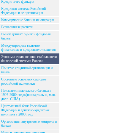
Кредит и его функции
Кредитная система Росийской
Федерации и ее организация
Коммерческие банки и их операции
Безналичные расчеты
Рынок ценных бумаг и фондовая
биржа
Международные валютно-
финансовые и кредитные отношения
Экономические основы стабильности
банковской системы России
Понятие кридитной организации и
банка
Состояние основных секторов
российской экономики
Показатели платежного баланса в
1997-2000 годах(поквартально, млн.
долл. США)
Центральный банк Российской
Федерации и денежно-кредитная
политика в 2000 году
Организация внутреннего контроля в
банках
Методы управления рисками