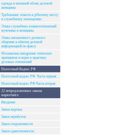
одежда и внешний облик деловой
женщины
Требование этикета к рfбочему месту
и служебному помещению
Этика служебных взаимоотношений
мужчины и женщины
Этика письменного делового
общения и обмена деловой
информацией по факсу
Механизмы внедрения этических
принципов и норм в практику
деловых отношений
Налоговый Кодекс РФ
Налоговый кодекс РФ. Часть первая
Налоговый кодекс РФ.Часть вторая
22 непредложенных закона
маркетинга
Введение
Закон жертвы
Закон атрибутов
Закон откровенности
Закон единственности