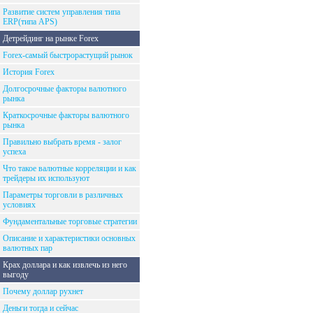
Развитие систем управления типа
ERP(типа APS)
Детрейдинг на рынке Forex
Forex-самый быстрорастущий рынок
История Forex
Долгосрочные факторы валютного
рынка
Краткосрочные факторы валютного
рынка
Правильно выбрать время - залог
успеха
Что такое валютные корреляции и как
трейдеры их используют
Параметры торговли в различных
условиях
Фундаментальные торговые стратегии
Описание и характеристики основных
валютных пар
Крах доллара и как извлечь из него
выгоду
Почему доллар рухнет
Деньги тогда и сейчас