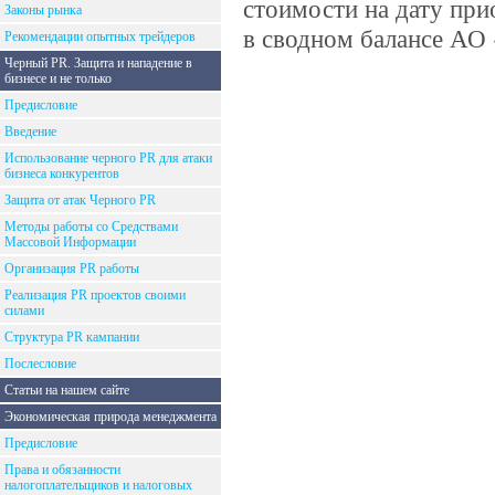
стоимости на дату пр
Законы рынка
в сводном балансе АО 
Рекомендации опытных трейдеров
Черный PR. Защита и нападение в
бизнесе и не только
Предисловие
Введение
Использование черного PR для атаки
бизнеса конкурентов
Защита от атак Черного PR
Методы работы со Средствами
Массовой Информации
Организация PR работы
Реализация PR проектов своими
силами
Структура PR кампании
Послесловие
Статьи на нашем сайте
Экономическая природа менеджмента
Предисловие
Права и обязанности
налогоплательщиков и налоговых