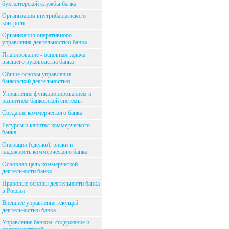
бухгалтерской службы банка
Организация внутрибанковского
контроля
Организация оперативного
управления деятельностью банка
Планирование - основная задача
высшего руководства банка
Общие основы управления
банковской деятельностью
Управление функционированием и
развитием банковской системы
Создание коммерческого банка
Ресурсы и капитал коммерческого
банка
Операции (сделки), риски и
надежность коммерческого банка
Основная цель коммерческой
деятельности банка
Правовые основы деятельности банка
в России
Внешнее управление текущей
деятельностью банка
Управление банком: содержание и