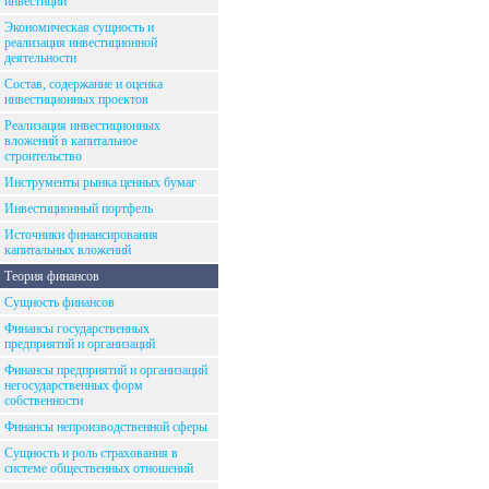
инвестиций
Экономическая сущность и
реализация инвестиционной
деятельности
Состав, содержание и оценка
инвестиционных проектов
Реализация инвестиционных
вложений в капитальное
строительство
Инструменты рынка ценных бумаг
Инвестиционный портфель
Источники финансирования
капитальных вложений
Теория финансов
Сущность финансов
Финансы государственных
предприятий и организаций
Финансы предприятий и организаций
негосударственных форм
собственности
Финансы непроизводственной сферы
Сущность и роль страхования в
системе общественных отношений