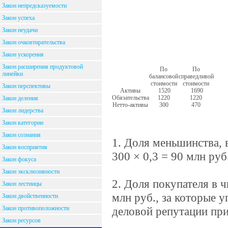
Закон непредсказуемости
Закон успеха
Закон неудачи
Закон очковтирательства
Закон ускорения
Закон расширения продуктовой
По
По
линейки
балансовой
справедливой
стоимости
стоимости
Закон перспективы
Активы
1520
1690
Обязательства
1220
1220
Закон деления
Нетто-активы
300
470
Закон лидерства
Закон категории
Закон сознания
1. Доля меньшинства, 
Закон восприятия
300 × 0,3 = 90 млн руб
Закон фокуса
Закон эксклюзивности
2. Доля покупателя в 
Закон лестницы
млн руб., за которые 
Закон двойственности
Закон противоположности
деловой репутации при 
Закон ресурсов