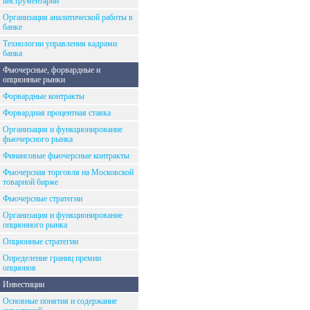
инструментарий
Организация аналитической работы в
банке
Технологии управления кадрами
банка
Фьючерсные, форвардные и
опционные рынки
Форвардные контракты
Форвардная процентная ставка
Организация и функционирование
фьючерсного рынка
Финансовые фьючерсные контракты
Фьючерсная торговля на Московской
товарной бирже
Фьючерсные стратегии
Организация и функционирование
опционного рынка
Опционные стратегии
Определение границ премии
опционов
Инвестиции
Основные понятия и содержание