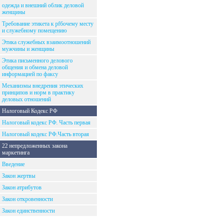
одежда и внешний облик деловой
женщины
Требование этикета к рfбочему месту
и служебному помещению
Этика служебных взаимоотношений
мужчины и женщины
Этика письменного делового
общения и обмена деловой
информацией по факсу
Механизмы внедрения этических
принципов и норм в практику
деловых отношений
Налоговый Кодекс РФ
Налоговый кодекс РФ. Часть первая
Налоговый кодекс РФ.Часть вторая
22 непредложенных закона
маркетинга
Введение
Закон жертвы
Закон атрибутов
Закон откровенности
Закон единственности