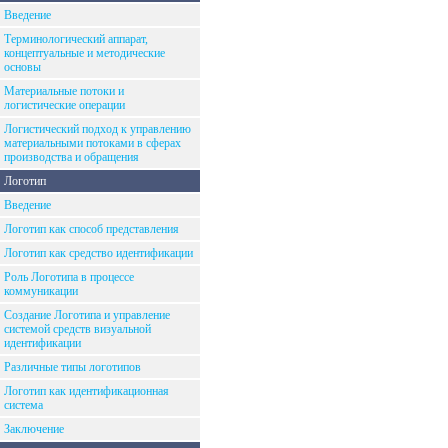
Введение
Терминологический аппарат,
концептуальные и методические
основы
Материальные потоки и
логистические операции
Логистический подход к управлению
материальными потоками в сферах
производства и обращения
Логотип
Введение
Логотип как способ представления
Логотип как средство идентификации
Роль Логотипа в процессе
коммуникации
Создание Логотипа и управление
системой средств визуальной
идентификации
Различные типы логотипов
Логотип как идентификационная
система
Заключение