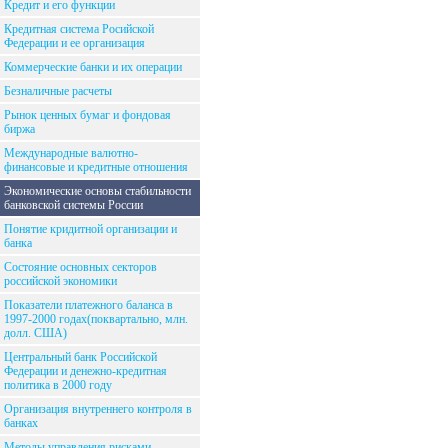
Кредит и его функции
Кредитная система Росийской
Федерации и ее организация
Коммерческие банки и их операции
Безналичные расчеты
Рынок ценных бумаг и фондовая
биржа
Международные валютно-
финансовые и кредитные отношения
Экономические основы стабильности
банковской системы России
Понятие кридитной организации и
банка
Состояние основных секторов
российской экономики
Показатели платежного баланса в
1997-2000 годах(поквартально, млн.
долл. США)
Центральный банк Российской
Федерации и денежно-кредитная
политика в 2000 году
Организация внутреннего контроля в
банках
Методы управления рисками