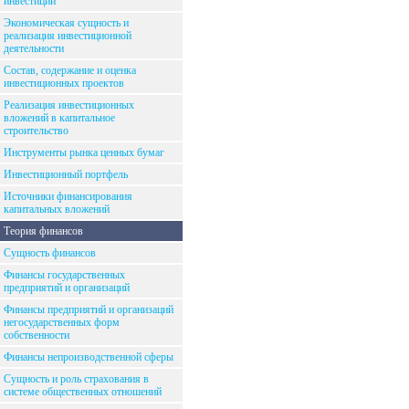
инвестиций
Экономическая сущность и
реализация инвестиционной
деятельности
Состав, содержание и оценка
инвестиционных проектов
Реализация инвестиционных
вложений в капитальное
строительство
Инструменты рынка ценных бумаг
Инвестиционный портфель
Источники финансирования
капитальных вложений
Теория финансов
Сущность финансов
Финансы государственных
предприятий и организаций
Финансы предприятий и организаций
негосударственных форм
собственности
Финансы непроизводственной сферы
Сущность и роль страхования в
системе общественных отношений