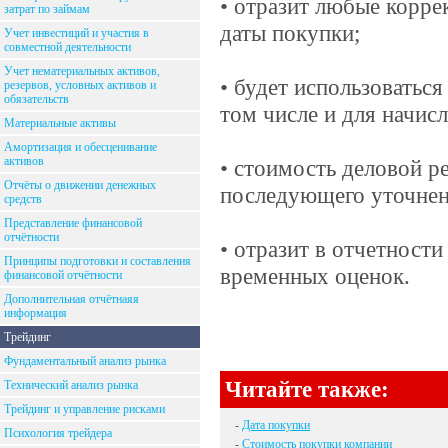
• отразит любые корре
затрат по займам
даты покупки;
Учет инвестиций и участия в
совместной деятельности
Учет нематериальных активов,
• будет использоваться
резервов, условных активов и
обязательств
том числе и для начис
Материальные активы
Амортизация и обесценивание
активов
• стоимость деловой р
Отчёты о движении денежных
последующего уточнени
средств
Представление финансовой
отчётности
• отразит в отчетнос
Принципы подготовки и составления
временных оценок.
финансовой отчётности
Дополнительная отчётнаяя
информация
Трейдинг
Фундаментальный анализ рынка
Читайте также:
Технический анализ рынка
Трейдинг и управление рисками
-
Дата покупки
Психология трейдера
-
Стоимость покупки компании