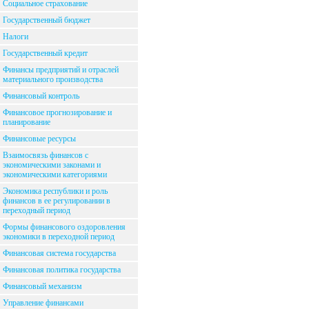
Социальное страхование
Государственный бюджет
Налоги
Государственный кредит
Финансы предприятий и отраслей
материального производства
Финансовый контроль
Финансовое прогнозирование и
планирование
Финансовые ресурсы
Взаимосвязь финансов с
экономическими законами и
экономическими категориями
Экономика республики и роль
финансов в ее регулировании в
переходный период
Формы финансового оздоровления
экономики в переходной период
Финансовая система государства
Финансовая политика государства
Финансовый механизм
Управление финансами