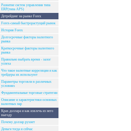
Развитие систем управления типа
ERP(типа APS)
Детрейдинг на рынке Forex
Forex-самый быстрорастущий рынок
История Forex
Долгосрочные факторы валютного
рынка
Краткосрочные факторы валютного
рынка
Правильно выбрать время - залог
успеха
Что такое валютные корреляции и как
трейдеры их используют
Параметры торговли в различных
условиях
Фундаментальные торговые стратегии
Описание и характеристики основных
валютных пар
Крах доллара и как извлечь из него
выгоду
Почему доллар рухнет
Деньги тогда и сейчас