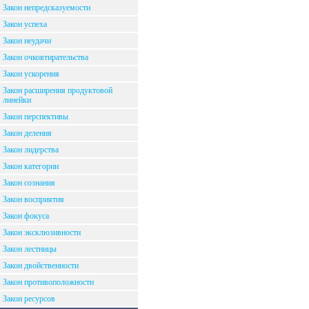
Закон непредсказуемости
Закон успеха
Закон неудачи
Закон очковтирательства
Закон ускорения
Закон расширения продуктовой
линейки
Закон перспективы
Закон деления
Закон лидерства
Закон категории
Закон сознания
Закон восприятия
Закон фокуса
Закон эксклюзивности
Закон лестницы
Закон двойственности
Закон противоположности
Закон ресурсов