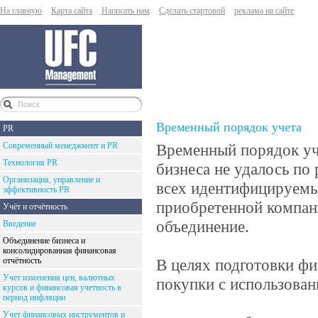
На главную
Карта сайта
Написать нам
Сделать стартовой
реклама на сайте
Временный порядок учета
PR
Современный менеджмент и PR
Временный порядок уче
Технология PR
бизнеса не удалось по
Организация, управление и
всех идентифицируемых
эффективность PR
приобретенной компани
Учёт и отчётность
объединение.
Введение
Объединение бизнеса и
консолидированная финансовая
отчётность
В целях подготовки фи
Учет изменения цен, валютных
покупки с использован
курсов и финансовая учетность в
период инфляции
Учет финансовых инструментов и