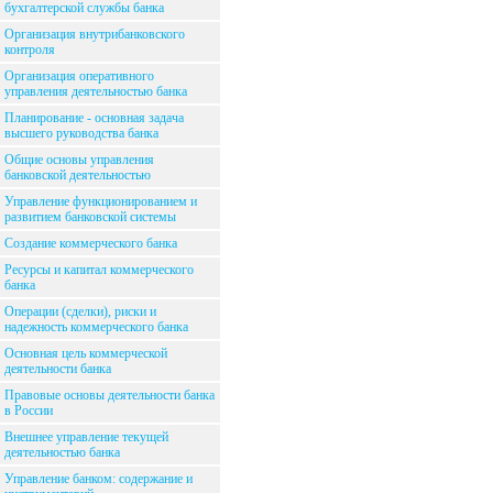
бухгалтерской службы банка
Организация внутрибанковского
контроля
Организация оперативного
управления деятельностью банка
Планирование - основная задача
высшего руководства банка
Общие основы управления
банковской деятельностью
Управление функционированием и
развитием банковской системы
Создание коммерческого банка
Ресурсы и капитал коммерческого
банка
Операции (сделки), риски и
надежность коммерческого банка
Основная цель коммерческой
деятельности банка
Правовые основы деятельности банка
в России
Внешнее управление текущей
деятельностью банка
Управление банком: содержание и