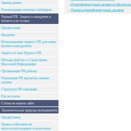
Законы рынка
-
Идентифицируемые активы и обязательс
Рекомендации опытных трейдеров
-
Оценка идентифицируемых активов
Черный PR. Защита и нападение в
бизнесе и не только
Предисловие
Введение
Использование черного PR для атаки
бизнеса конкурентов
Защита от атак Черного PR
Методы работы со Средствами
Массовой Информации
Организация PR работы
Реализация PR проектов своими
силами
Структура PR кампании
Послесловие
Статьи на нашем сайте
Экономическая природа менеджмента
Предисловие
Права и обязанности
налогоплательщиков и налоговых