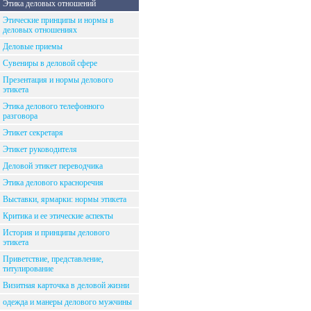
Этика деловых отношений
Этические принципы и нормы в
деловых отношениях
Деловые приемы
Сувениры в деловой сфере
Презентация и нормы делового
этикета
Этика делового телефонного
разговора
Этикет секретаря
Этикет руководителя
Деловой этикет переводчика
Этика делового красноречия
Выставки, ярмарки: нормы этикета
Критика и ее этические аспекты
История и принципы делового
этикета
Приветствие, представление,
титулирование
Визитная карточка в деловой жизни
одежда и манеры делового мужчины