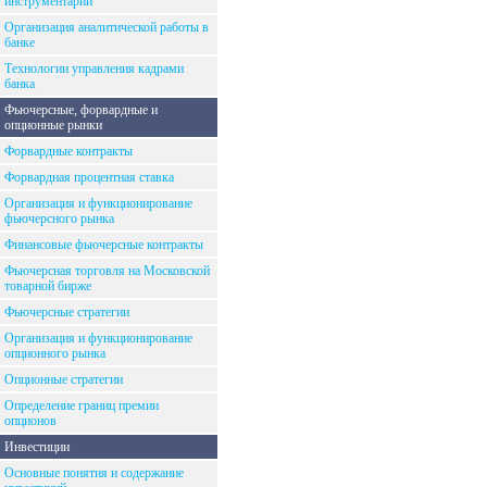
инструментарий
Организация аналитической работы в
банке
Технологии управления кадрами
банка
Фьючерсные, форвардные и
опционные рынки
Форвардные контракты
Форвардная процентная ставка
Организация и функционирование
фьючерсного рынка
Финансовые фьючерсные контракты
Фьючерсная торговля на Московской
товарной бирже
Фьючерсные стратегии
Организация и функционирование
опционного рынка
Опционные стратегии
Определение границ премии
опционов
Инвестиции
Основные понятия и содержание