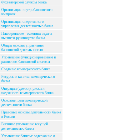
бухгалтерской службы банка
Организация внутрибанковского
контроля
Организация оперативного
управления деятельностью банка
Планирование - основная задача
высшего руководства банка
Общие основы управления
банковской деятельностью
Управление функционированием и
развитием банковской системы
Создание коммерческого банка
Ресурсы и капитал коммерческого
банка
Операции (сделки), риски и
надежность коммерческого банка
Основная цель коммерческой
деятельности банка
Правовые основы деятельности банка
в России
Внешнее управление текущей
деятельностью банка
Управление банком: содержание и