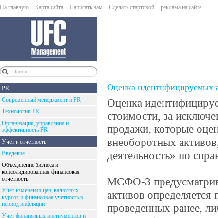
На главную
Карта сайта
Написать нам
Сделать стартовой
реклама на сайте
Оценка идентифицируемых 
PR
Современный менеджмент и PR
Оценка идентифицируе
Технология PR
стоимости, за исключе
Организация, управление и
продажи, которые оц
эффективность PR
внеоборотных активов
Учёт и отчётность
деятельность» по спра
Введение
Объединение бизнеса и
консолидированная финансовая
отчётность
МСФО-3 предусматрива
Учет изменения цен, валютных
активов определяется 
курсов и финансовая учетность в
период инфляции
проведенных ранее, л
Учет финансовых инструментов и