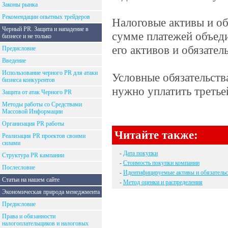
Законы рынка
Рекомендации опытных трейдеров
Налоговые активы и об
Черный PR. Защита и нападение в
сумме платежей объеди
бизнесе и не только
его активов и обязатель
Предисловие
Введение
Использование черного PR для атаки
Условные обязательств
бизнеса конкурентов
нужно уплатить третье
Защита от атак Черного PR
Методы работы со Средствами
Массовой Информации
Организация PR работы
Читайте также:
Реализация PR проектов своими
силами
-
Дата покупки
Структура PR кампании
-
Стоимость покупки компании
Послесловие
-
Идентифицируемые активы и обязательс
Статьи на нашем сайте
-
Метод оценки и распределения
Экономическая природа менеджмента
Предисловие
Права и обязанности
налогоплательщиков и налоговых