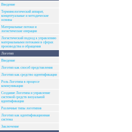
Введение
Терминологический аппарат,
концептуальные и методические
основы
Материальные потоки и
логистические операции
Логистический подход к управлению
материальными потоками в сферах
производства и обращения
Логотип
Введение
Логотип как способ представления
Логотип как средство идентификации
Роль Логотипа в процессе
коммуникации
Создание Логотипа и управление
системой средств визуальной
идентификации
Различные типы логотипов
Логотип как идентификационная
система
Заключение