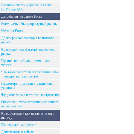
Развитие систем управления типа
ERP(типа APS)
Детрейдинг на рынке Forex
Forex-самый быстрорастущий рынок
История Forex
Долгосрочные факторы валютного
рынка
Краткосрочные факторы валютного
рынка
Правильно выбрать время - залог
успеха
Что такое валютные корреляции и как
трейдеры их используют
Параметры торговли в различных
условиях
Фундаментальные торговые стратегии
Описание и характеристики основных
валютных пар
Крах доллара и как извлечь из него
выгоду
Почему доллар рухнет
Деньги тогда и сейчас