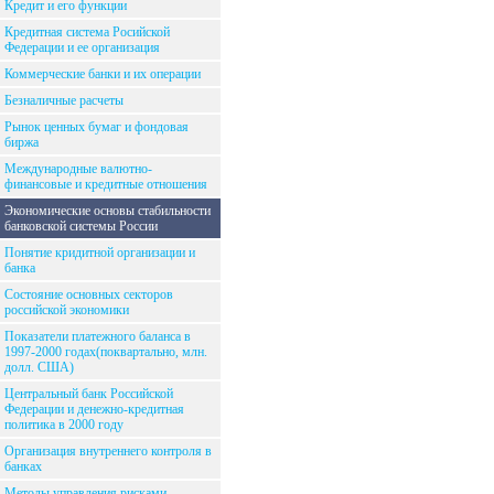
Кредит и его функции
Кредитная система Росийской
Федерации и ее организация
Коммерческие банки и их операции
Безналичные расчеты
Рынок ценных бумаг и фондовая
биржа
Международные валютно-
финансовые и кредитные отношения
Экономические основы стабильности
банковской системы России
Понятие кридитной организации и
банка
Состояние основных секторов
российской экономики
Показатели платежного баланса в
1997-2000 годах(поквартально, млн.
долл. США)
Центральный банк Российской
Федерации и денежно-кредитная
политика в 2000 году
Организация внутреннего контроля в
банках
Методы управления рисками