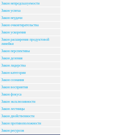
Закон непредсказуемости
Закон успеха
Закон неудачи
Закон очковтирательства
Закон ускорения
Закон расширения продуктовой
линейки
Закон перспективы
Закон деления
Закон лидерства
Закон категории
Закон сознания
Закон восприятия
Закон фокуса
Закон эксклюзивности
Закон лестницы
Закон двойственности
Закон противоположности
Закон ресурсов