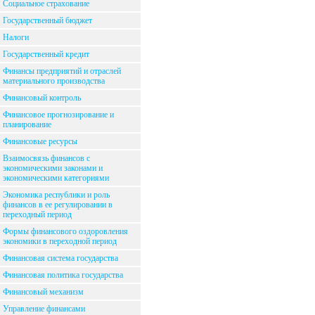
Социальное страхование
Государственный бюджет
Налоги
Государственный кредит
Финансы предприятий и отраслей
материального производства
Финансовый контроль
Финансовое прогнозирование и
планирование
Финансовые ресурсы
Взаимосвязь финансов с
экономическими законами и
экономическими категориями
Экономика республики и роль
финансов в ее регулировании в
переходный период
Формы финансового оздоровления
экономики в переходной период
Финансовая система государства
Финансовая политика государства
Финансовый механизм
Управление финансами