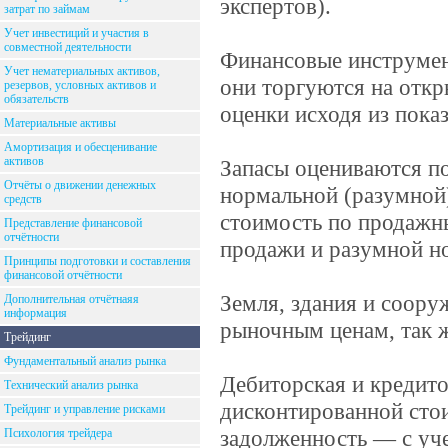
экспертов).
затрат по займам
Учет инвестиций и участия в
совместной деятельности
Финансовые инструмен
Учет нематериальных активов,
они торгуются на отк
резервов, условных активов и
обязательств
оценки исходя из пока
Материальные активы
Амортизация и обесценивание
активов
Запасы оцениваются по
Отчёты о движении денежных
нормальной (разумной
средств
стоимость по продажн
Представление финансовой
отчётности
продажи и разумной н
Принципы подготовки и составления
финансовой отчётности
Земля, здания и соор
Дополнительная отчётнаяя
информация
рыночным ценам, так 
Трейдинг
Фундаментальный анализ рынка
Дебиторская и кредито
Технический анализ рынка
дисконтированной сто
Трейдинг и управление рисками
задолженность — с уч
Психология трейдера