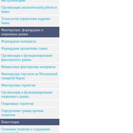
инструментарий
Организация аналитической работы в
банке
Технологии управления кадрами
банка
Фьючерсные, форвардные и
опционные рынки
Форвардные контракты
Форвардная процентная ставка
Организация и функционирование
фьючерсного рынка
Финансовые фьючерсные контракты
Фьючерсная торговля на Московской
товарной бирже
Фьючерсные стратегии
Организация и функционирование
опционного рынка
Опционные стратегии
Определение границ премии
опционов
Инвестиции
Основные понятия и содержание