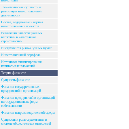
инвестиций
Экономическая сущность и
реализация инвестиционной
деятельности
Состав, содержание и оценка
инвестиционных проектов
Реализация инвестиционных
вложений в капитальное
строительство
Инструменты рынка ценных бумаг
Инвестиционный портфель
Источники финансирования
капитальных вложений
Теория финансов
Сущность финансов
Финансы государственных
предприятий и организаций
Финансы предприятий и организаций
негосударственных форм
собственности
Финансы непроизводственной сферы
Сущность и роль страхования в
системе общественных отношений