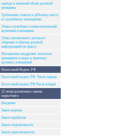
одежда и внешний облик деловой
женщины
Требование этикета к рfбочему месту
и служебному помещению
Этика служебных взаимоотношений
мужчины и женщины
Этика письменного делового
общения и обмена деловой
информацией по факсу
Механизмы внедрения этических
принципов и норм в практику
деловых отношений
Налоговый Кодекс РФ
Налоговый кодекс РФ. Часть первая
Налоговый кодекс РФ.Часть вторая
22 непредложенных закона
маркетинга
Введение
Закон жертвы
Закон атрибутов
Закон откровенности
Закон единственности