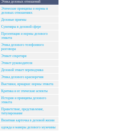
Этика деловых отношений
Этические принципы и нормы в
деловых отношениях
Деловые приемы
Сувениры в деловой сфере
Презентация и нормы делового
этикета
Этика делового телефонного
разговора
Этикет секретаря
Этикет руководителя
Деловой этикет переводчика
Этика делового красноречия
Выставки, ярмарки: нормы этикета
Критика и ее этические аспекты
История и принципы делового
этикета
Приветствие, представление,
титулирование
Визитная карточка в деловой жизни
одежда и манеры делового мужчины