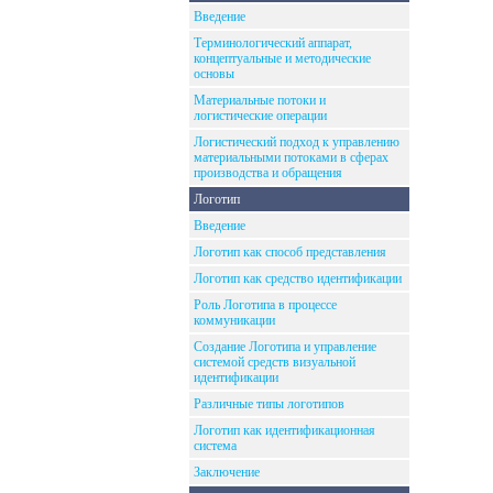
Введение
Терминологический аппарат,
концептуальные и методические
основы
Материальные потоки и
логистические операции
Логистический подход к управлению
материальными потоками в сферах
производства и обращения
Логотип
Введение
Логотип как способ представления
Логотип как средство идентификации
Роль Логотипа в процессе
коммуникации
Создание Логотипа и управление
системой средств визуальной
идентификации
Различные типы логотипов
Логотип как идентификационная
система
Заключение