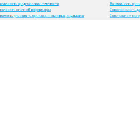
еменность представления отчетности
-
Возможность пров
твенность отчетной информации
-
Сопоставимость да
имость для прогнозирования и выверки результатов
-
Соотношение выгод