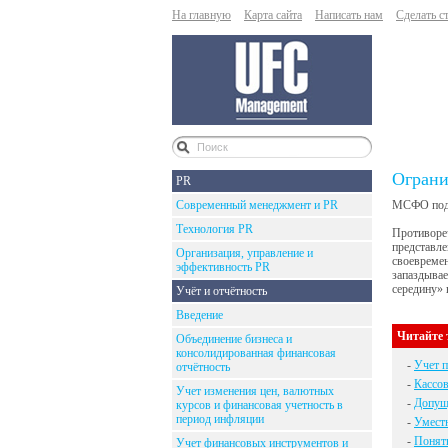
На главную
Карта сайта
Написать нам
Сделать с
Ограни
PR
Современный менеджмент и PR
МСФО подч
Технология PR
Противореч
представле
Организация, управление и
своевремен
эффективность PR
запаздывае
середину» 
Учёт и отчётность
Введение
Читайте 
Объединение бизнеса и
консолидированная финансовая
-
Учет п
отчётность
-
Кассо
Учет изменения цен, валютных
-
Допуще
курсов и финансовая учетность в
период инфляции
-
Умест
-
Понят
Учет финансовых инструментов и