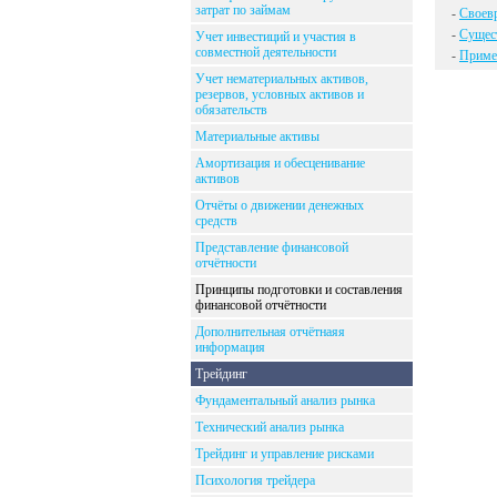
затрат по займам
-
Своевр
-
Сущес
Учет инвестиций и участия в
совместной деятельности
-
Примен
Учет нематериальных активов,
резервов, условных активов и
обязательств
Материальные активы
Амортизация и обесценивание
активов
Отчёты о движении денежных
средств
Представление финансовой
отчётности
Принципы подготовки и составления
финансовой отчётности
Дополнительная отчётнаяя
информация
Трейдинг
Фундаментальный анализ рынка
Технический анализ рынка
Трейдинг и управление рисками
Психология трейдера