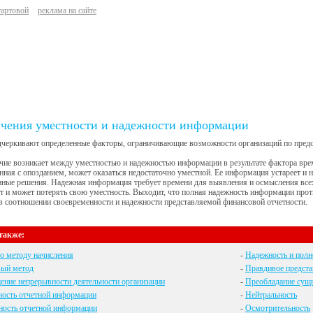
тартовой
реклама на сайте
чения уместности и надежности информации
еркивают определенные факторы, ограничивающие возможности организаций по предс
ие возникает между уместностью и надежностью информации в результате фактора време
нная с опозданием, может оказаться недостаточно уместной. Ее информация устареет и н
ные решения. Надежная информация требует времени для выявления и осмысления всех
т и может потерять свою уместность. Выходит, что полная надежность информации прот
в соотношении своевременности и надежности представляемой финансовой отчетности.
также:
о методу начисления
-
Надежность и полн
вый метод
-
Правдивое предст
ние непрерывности деятельности организации
-
Преобладание сущ
ность отчетной информации
-
Нейтральность
ность отчетной информации
-
Осмотрительность