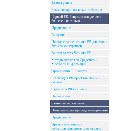
Законы рынка
Рекомендации опытных трейдеров
Черный PR. Защита и нападение в
бизнесе и не только
Предисловие
Введение
Использование черного PR для атаки
бизнеса конкурентов
Защита от атак Черного PR
Методы работы со Средствами
Массовой Информации
Организация PR работы
Реализация PR проектов своими
силами
Структура PR кампании
Послесловие
Статьи на нашем сайте
Экономическая природа менеджмента
Предисловие
Права и обязанности
налогоплательщиков и налоговых