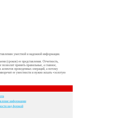
тавлению уместной и надежной информации.
ни (сроков) ее представления. Отчетность,
е позволит принять правильные, а главное,
 аспектов проведенных операций, а потому
иворечит ее уместности и нужно искать «золотую
ота
авление информации
ности над формой