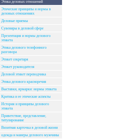
Этика деловых отношений
Этические принципы и нормы в
деловых отношениях
Деловые приемы
Сувениры в деловой сфере
Презентация и нормы делового
этикета
Этика делового телефонного
разговора
Этикет секретаря
Этикет руководителя
Деловой этикет переводчика
Этика делового красноречия
Выставки, ярмарки: нормы этикета
Критика и ее этические аспекты
История и принципы делового
этикета
Приветствие, представление,
титулирование
Визитная карточка в деловой жизни
одежда и манеры делового мужчины