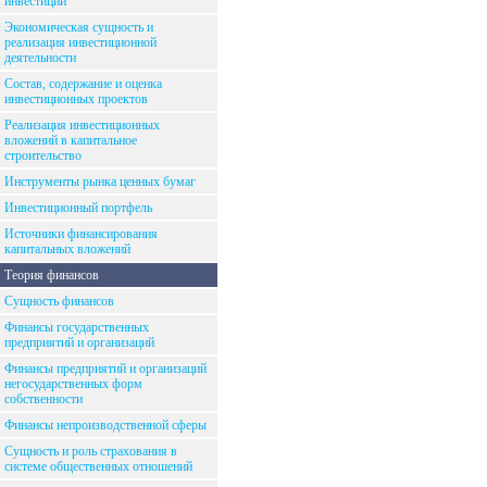
инвестиций
Экономическая сущность и
реализация инвестиционной
деятельности
Состав, содержание и оценка
инвестиционных проектов
Реализация инвестиционных
вложений в капитальное
строительство
Инструменты рынка ценных бумаг
Инвестиционный портфель
Источники финансирования
капитальных вложений
Теория финансов
Сущность финансов
Финансы государственных
предприятий и организаций
Финансы предприятий и организаций
негосударственных форм
собственности
Финансы непроизводственной сферы
Сущность и роль страхования в
системе общественных отношений