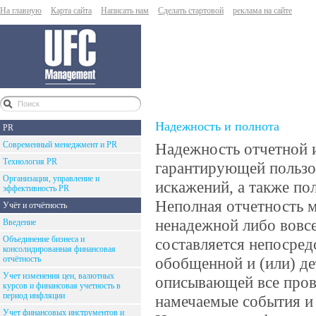
На главную
Карта сайта
Написать нам
Сделать стартовой
реклама на сайте
Надежность и полнота
PR
Современный менеджмент и PR
Надежность отчетной 
Технология PR
гарантирующей пользо
Организация, управление и
искажений, а также по
эффективность PR
Неполная отчетность 
Учёт и отчётность
ненадежной либо вовс
Введение
Объединение бизнеса и
составляется непосред
консолидированная финансовая
отчётность
обобщенной и (или) д
Учет изменения цен, валютных
описывающей все пров
курсов и финансовая учетность в
период инфляции
намечаемые события и 
Учет финансовых инструментов и