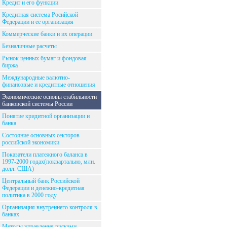
Кредит и его функции
Кредитная система Росийской
Федерации и ее организация
Коммерческие банки и их операции
Безналичные расчеты
Рынок ценных бумаг и фондовая
биржа
Международные валютно-
финансовые и кредитные отношения
Экономические основы стабильности
банковской системы России
Понятие кридитной организации и
банка
Состояние основных секторов
российской экономики
Показатели платежного баланса в
1997-2000 годах(поквартально, млн.
долл. США)
Центральный банк Российской
Федерации и денежно-кредитная
политика в 2000 году
Организация внутреннего контроля в
банках
Методы управления рисками