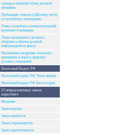
одежда и внешний облик деловой
женщины
Требование этикета к рfбочему месту
и служебному помещению
Этика служебных взаимоотношений
мужчины и женщины
Этика письменного делового
общения и обмена деловой
информацией по факсу
Механизмы внедрения этических
принципов и норм в практику
деловых отношений
Налоговый Кодекс РФ
Налоговый кодекс РФ. Часть первая
Налоговый кодекс РФ.Часть вторая
22 непредложенных закона
маркетинга
Введение
Закон жертвы
Закон атрибутов
Закон откровенности
Закон единственности