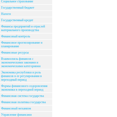
Социальное страхование
Государственный бюджет
Налоги
Государственный кредит
Финансы предприятий и отраслей
материального производства
Финансовый контроль
Финансовое прогнозирование и
планирование
Финансовые ресурсы
Взаимосвязь финансов с
экономическими законами и
экономическими категориями
Экономика республики и роль
финансов в ее регулировании в
переходный период
Формы финансового оздоровления
экономики в переходной период
Финансовая система государства
Финансовая политика государства
Финансовый механизм
Управление финансами