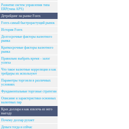
Развитие систем управления типа
ERP(типа APS)
Детрейдинг на рынке Forex
Forex-самый быстрорастущий рынок
История Forex
Долгосрочные факторы валютного
рынка
Краткосрочные факторы валютного
рынка
Правильно выбрать время - залог
успеха
Что такое валютные корреляции и как
трейдеры их используют
Параметры торговли в различных
условиях
Фундаментальные торговые стратегии
Описание и характеристики основных
валютных пар
Крах доллара и как извлечь из него
выгоду
Почему доллар рухнет
Деньги тогда и сейчас