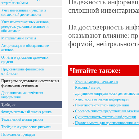
Надежность информаци
затрат по займам
сплошной инвентариза
Учет инвестиций и участия в
совместной деятельности
Учет нематериальных активов,
На достоверность инф
резервов, условных активов и
обязательств
оказывают влияние: пр
Материальные активы
формой, нейтральность
Амортизация и обесценивание
активов
Отчёты о движении денежных
средств
Читайте также:
Представление финансовой
отчётности
Принципы подготовки и составления
-
Учет по методу начисления
финансовой отчётности
-
Кассовый метод
Дополнительная отчётнаяя
-
Допущение непрерывности деятельности
информация
-
Уместность отчетной информации
Трейдинг
-
Понятность отчетной информации
-
Своевременность представления отчетно
Фундаментальный анализ рынка
-
Существенность отчетной информации
Технический анализ рынка
-
Применимость для прогнозирования и в
Трейдинг и управление рисками
Психология трейдера