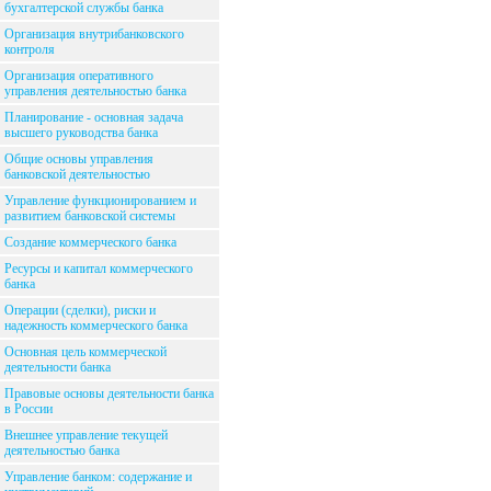
бухгалтерской службы банка
Организация внутрибанковского
контроля
Организация оперативного
управления деятельностью банка
Планирование - основная задача
высшего руководства банка
Общие основы управления
банковской деятельностью
Управление функционированием и
развитием банковской системы
Создание коммерческого банка
Ресурсы и капитал коммерческого
банка
Операции (сделки), риски и
надежность коммерческого банка
Основная цель коммерческой
деятельности банка
Правовые основы деятельности банка
в России
Внешнее управление текущей
деятельностью банка
Управление банком: содержание и