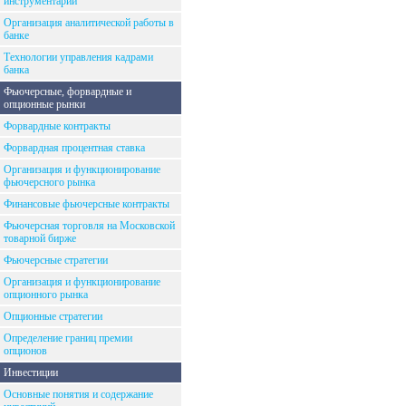
инструментарий
Организация аналитической работы в
банке
Технологии управления кадрами
банка
Фьючерсные, форвардные и
опционные рынки
Форвардные контракты
Форвардная процентная ставка
Организация и функционирование
фьючерсного рынка
Финансовые фьючерсные контракты
Фьючерсная торговля на Московской
товарной бирже
Фьючерсные стратегии
Организация и функционирование
опционного рынка
Опционные стратегии
Определение границ премии
опционов
Инвестиции
Основные понятия и содержание