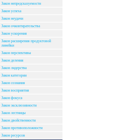
Закон непредсказуемости
Закон успеха
Закон неудачи
Закон очковтирательства
Закон ускорения
Закон расширения продуктовой
линейки
Закон перспективы
Закон деления
Закон лидерства
Закон категории
Закон сознания
Закон восприятия
Закон фокуса
Закон эксклюзивности
Закон лестницы
Закон двойственности
Закон противоположности
Закон ресурсов