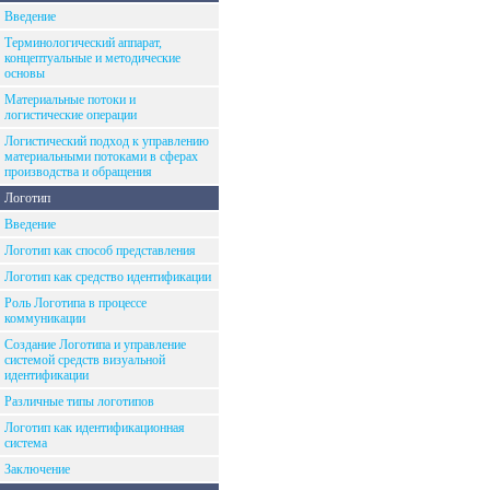
Введение
Терминологический аппарат,
концептуальные и методические
основы
Материальные потоки и
логистические операции
Логистический подход к управлению
материальными потоками в сферах
производства и обращения
Логотип
Введение
Логотип как способ представления
Логотип как средство идентификации
Роль Логотипа в процессе
коммуникации
Создание Логотипа и управление
системой средств визуальной
идентификации
Различные типы логотипов
Логотип как идентификационная
система
Заключение