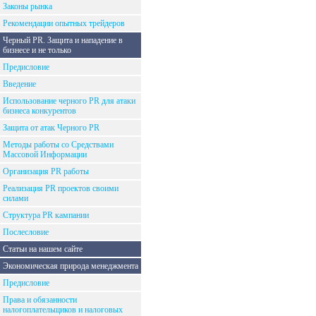
Законы рынка
Рекомендации опытных трейдеров
Черный PR. Защита и нападение в
бизнесе и не только
Предисловие
Введение
Использование черного PR для атаки
бизнеса конкурентов
Защита от атак Черного PR
Методы работы со Средствами
Массовой Информации
Организация PR работы
Реализация PR проектов своими
силами
Структура PR кампании
Послесловие
Статьи на нашем сайте
Экономическая природа менеджмента
Предисловие
Права и обязанности
налогоплательщиков и налоговых