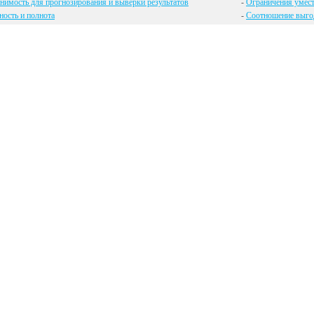
имость для прогнозирования и выверки результатов
-
Ограничения умест
ость и полнота
-
Соотношение выгод