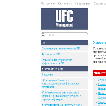
На главную
Карта сайта
Написать нам
Сделать с
Уместн
PR
Современный менеджмент и PR
Уместность
оценивать 
Технология PR
представля
отчетной и
Организация, управление и
выверки по
эффективность PR
Учёт и отчётность
Читайте 
Введение
-
Учет п
Объединение бизнеса и
консолидированная финансовая
-
Кассо
отчётность
-
Допуще
Учет изменения цен, валютных
-
Понят
курсов и финансовая учетность в
-
Своевр
период инфляции
-
Сущес
Учет финансовых инструментов и