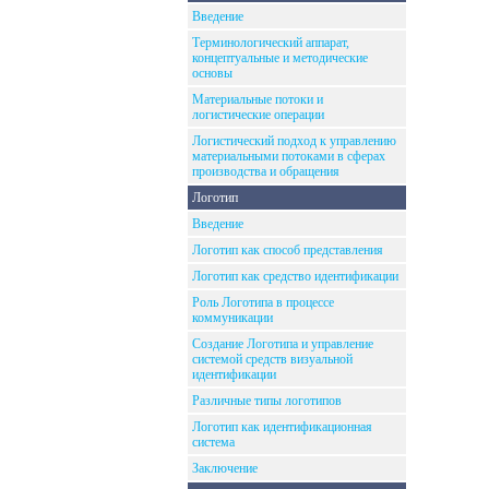
Введение
Терминологический аппарат,
концептуальные и методические
основы
Материальные потоки и
логистические операции
Логистический подход к управлению
материальными потоками в сферах
производства и обращения
Логотип
Введение
Логотип как способ представления
Логотип как средство идентификации
Роль Логотипа в процессе
коммуникации
Создание Логотипа и управление
системой средств визуальной
идентификации
Различные типы логотипов
Логотип как идентификационная
система
Заключение