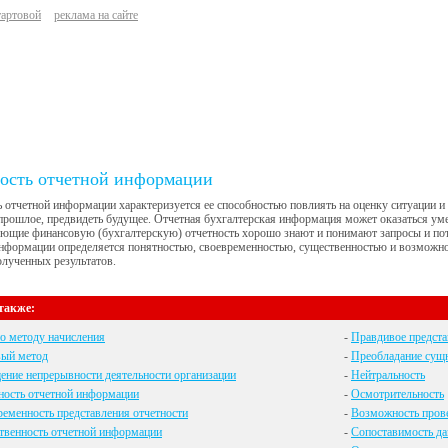
тартовой
реклама на сайте
ость отчетной информации
 отчетной информации характеризуется ее способностью повлиять на оценку ситуации и
прошлое, предвидеть будущее. Отчетная бухгалтерская информация может оказаться уме
ющие финансовую (бухгалтерскую) отчетность хорошо знают и понимают запросы и пот
нформации определяется понятностью, своевременностью, существенностью и возможно
лученных результатов.
также:
о методу начисления
-
Правдивое предст
вый метод
-
Преобладание сущ
ние непрерывности деятельности организации
-
Нейтральность
ность отчетной информации
-
Осмотрительность
еменность представления отчетности
-
Возможность пров
твенность отчетной информации
-
Сопоставимость да