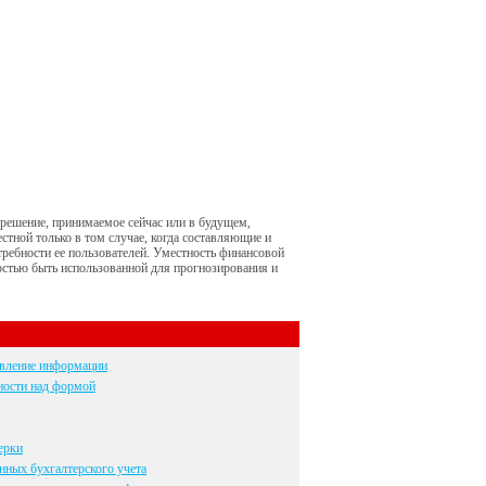
 решение, принимаемое сейчас или в будущем,
стной только в том случае, когда составляющие и
ребности ее пользователей. Уместность финансовой
стью быть использованной для прогнозирования и
авление информации
ности над формой
ерки
нных бухгалтерского учета