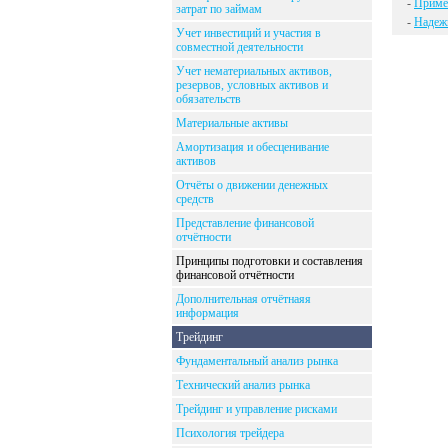
-
Примен
затрат по займам
-
Надежн
Учет инвестиций и участия в
совместной деятельности
Учет нематериальных активов,
резервов, условных активов и
обязательств
Материальные активы
Амортизация и обесценивание
активов
Отчёты о движении денежных
средств
Представление финансовой
отчётности
Принципы подготовки и составления
финансовой отчётности
Дополнительная отчётнаяя
информация
Трейдинг
Фундаментальный анализ рынка
Технический анализ рынка
Трейдинг и управление рисками
Психология трейдера