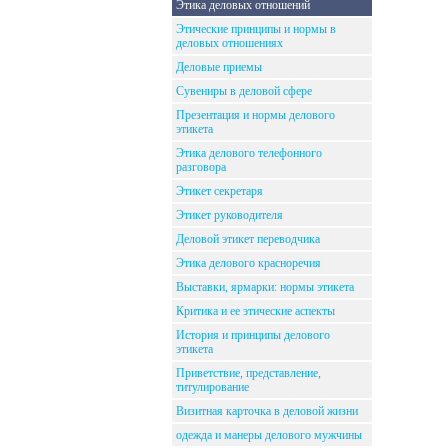
Этика деловых отношений
Этические принципы и нормы в
деловых отношениях
Деловые приемы
Сувениры в деловой сфере
Презентация и нормы делового
этикета
Этика делового телефонного
разговора
Этикет секретаря
Этикет руководителя
Деловой этикет переводчика
Этика делового красноречия
Выставки, ярмарки: нормы этикета
Критика и ее этические аспекты
История и принципы делового
этикета
Приветствие, представление,
титулирование
Визитная карточка в деловой жизни
одежда и манеры делового мужчины