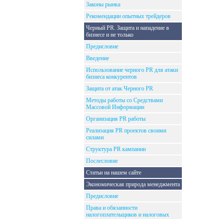
Законы рынка
Рекомендации опытных трейдеров
Черный PR. Защита и нападение в
бизнесе и не только
Предисловие
Введение
Использование черного PR для атаки
бизнеса конкурентов
Защита от атак Черного PR
Методы работы со Средствами
Массовой Информации
Организация PR работы
Реализация PR проектов своими
силами
Структура PR кампании
Послесловие
Статьи на нашем сайте
Экономическая природа менеджмента
Предисловие
Права и обязанности
налогоплательщиков и налоговых