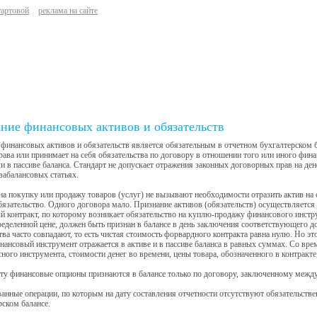
тартовой
реклама на сайте
ние финансовых активов и обязательств
финансовых активов и обязательств является обязательным в отчетном бухгалтерском ба
рава или принимает на себя обязательства по договору в отношении того или иного фин
ли в пассиве баланса. Стандарт не допускает отражения законных договорных прав на де
 забалансовых статьях.
а покупку или продажу товаров (услуг) не вызывают необходимости отразить актив на о
бязательство. Одного договора мало. Признание активов (обязательств) осуществляется 
 контракт, по которому возникает обязательство на куплю-продажу финансового инструм
ределенной цене, должен быть признан в балансе в день заключения соответствующего д
тва часто совпадают, то есть чистая стоимость форвардного контракта равна нулю. Но э
ансовый инструмент отражается в активе и в пассиве баланса в равных суммах. Со вре
сного инструмента, стоимости денег во времени, цены товара, обозначенного в контракт
ту финансовые опционы признаются в балансе только по договору, заключенному между
анные операции, по которым на дату составления отчетности отсутствуют обязательств
рском балансе.