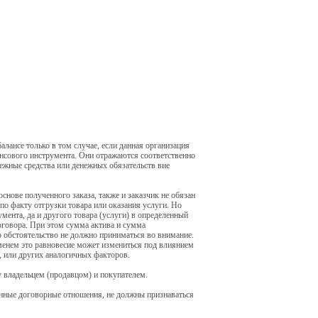
лансе только в том случае, если данная организация
ансового инструмента. Они отражаются соответственно
нежные средства или денежных обязательств вне
снове полученного заказа, также и заказчик не обязан
по факту отгрузки товара или оказания услуги. Но
ента, да и другого товара (услуги) в определенный
оговора. При этом сумма актива и сумма
то обстоятельство не должно приниматься во внимание.
менем это равновесие может измениться под влиянием
е, или других аналогичных факторов.
 владельцем (продавцом) и покупателем.
енные договорные отношения, не должны признаваться