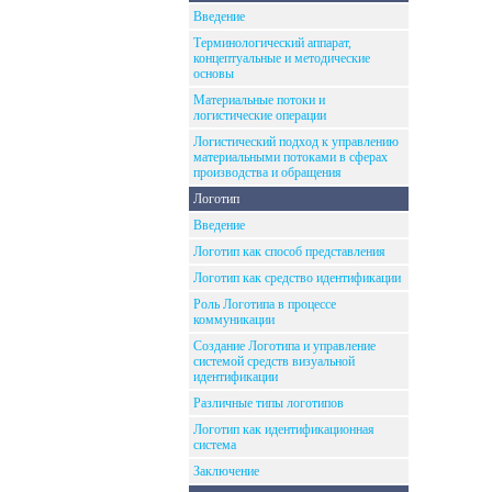
Введение
Терминологический аппарат,
концептуальные и методические
основы
Материальные потоки и
логистические операции
Логистический подход к управлению
материальными потоками в сферах
производства и обращения
Логотип
Введение
Логотип как способ представления
Логотип как средство идентификации
Роль Логотипа в процессе
коммуникации
Создание Логотипа и управление
системой средств визуальной
идентификации
Различные типы логотипов
Логотип как идентификационная
система
Заключение