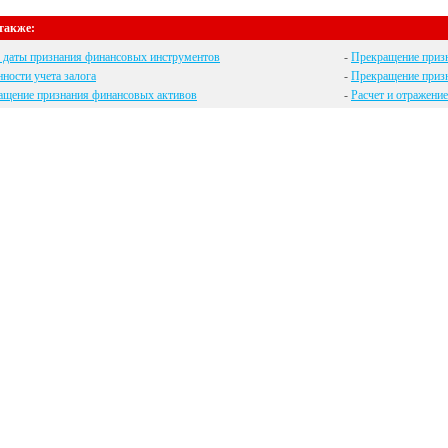
также:
 даты признания финансовых инструментов
-
Прекращение призн
ности учета залога
-
Прекращение призн
ащение признания финансовых активов
-
Расчет и отражени