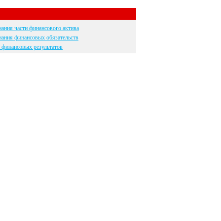
ания части финансового актива
ания финансовых обязательств
е финансовых результатов