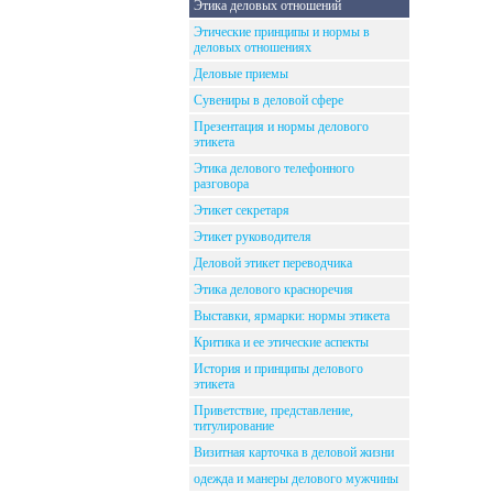
Этика деловых отношений
Этические принципы и нормы в
деловых отношениях
Деловые приемы
Сувениры в деловой сфере
Презентация и нормы делового
этикета
Этика делового телефонного
разговора
Этикет секретаря
Этикет руководителя
Деловой этикет переводчика
Этика делового красноречия
Выставки, ярмарки: нормы этикета
Критика и ее этические аспекты
История и принципы делового
этикета
Приветствие, представление,
титулирование
Визитная карточка в деловой жизни
одежда и манеры делового мужчины