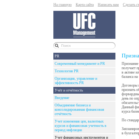
На главную
Карта сайта
Написать нам
Сделать с
Призна
PR
Современный менеджмент и PR
Признание 
получает п
Технология PR
в активе и
баланса на
Организация, управление и
эффективность PR
Договоры н
признать о
Учёт и отчётность
форвардный
Введение
день по оп
обязательс
Объединение бизнеса и
Данный фин
консолидированная финансовая
курса бази
отчётность
По стандар
Учет изменения цен, валютных
курсов и финансовая учетность в
Запланиров
период инфляции
в бухгалте
Учет финансовых инструментов и