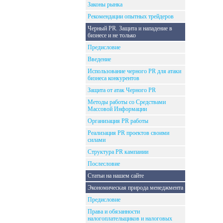
Законы рынка
Рекомендации опытных трейдеров
Черный PR. Защита и нападение в
бизнесе и не только
Предисловие
Введение
Использование черного PR для атаки
бизнеса конкурентов
Защита от атак Черного PR
Методы работы со Средствами
Массовой Информации
Организация PR работы
Реализация PR проектов своими
силами
Структура PR кампании
Послесловие
Статьи на нашем сайте
Экономическая природа менеджмента
Предисловие
Права и обязанности
налогоплательщиков и налоговых