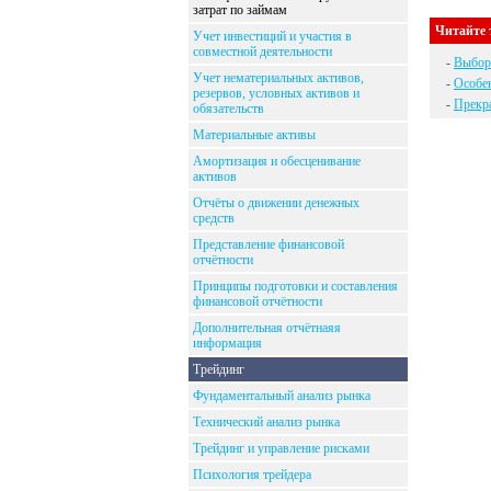
затрат по займам
Читайте 
Учет инвестиций и участия в
совместной деятельности
-
Выбор
Учет нематериальных активов,
-
Особен
резервов, условных активов и
-
Прекр
обязательств
Материальные активы
Амортизация и обесценивание
активов
Отчёты о движении денежных
средств
Представление финансовой
отчётности
Принципы подготовки и составления
финансовой отчётности
Дополнительная отчётнаяя
информация
Трейдинг
Фундаментальный анализ рынка
Технический анализ рынка
Трейдинг и управление рисками
Психология трейдера