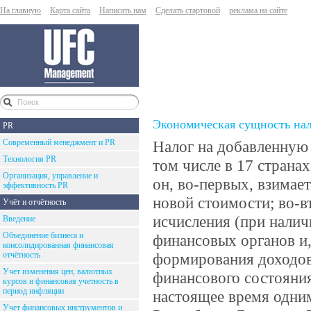
На главную
Карта сайта
Написать нам
Сделать стартовой
реклама на сайте
Экономическая сущность нал
PR
Современный менеджмент и PR
Налог на добавленную 
Технология PR
том числе в 17 страна
Организация, управление и
он, во-первых, взимае
эффективность PR
новой стоимости; во-в
Учёт и отчётность
исчисления (при наличи
Введение
Объединение бизнеса и
финансовых органов и,
консолидированная финансовая
отчётность
формирования доходов 
Учет изменения цен, валютных
финансового состояния
курсов и финансовая учетность в
период инфляции
настоящее время одни
Учет финансовых инструментов и