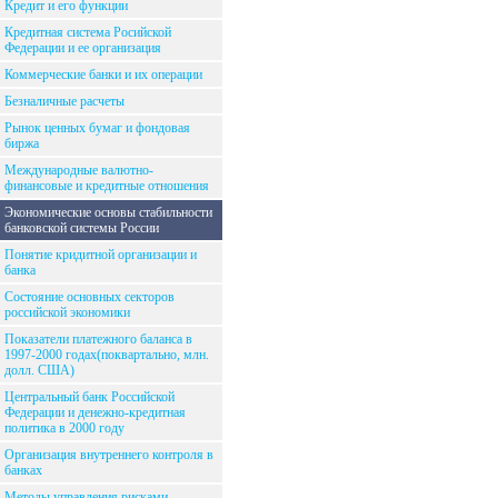
Кредит и его функции
Кредитная система Росийской
Федерации и ее организация
Коммерческие банки и их операции
Безналичные расчеты
Рынок ценных бумаг и фондовая
биржа
Международные валютно-
финансовые и кредитные отношения
Экономические основы стабильности
банковской системы России
Понятие кридитной организации и
банка
Состояние основных секторов
российской экономики
Показатели платежного баланса в
1997-2000 годах(поквартально, млн.
долл. США)
Центральный банк Российской
Федерации и денежно-кредитная
политика в 2000 году
Организация внутреннего контроля в
банках
Методы управления рисками