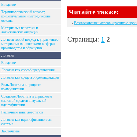
Введение
Читайте также:
Терминологический аппарат,
концептуальные и методические
основы
-
Возникновение налогов и развитие науки
Материальные потоки и
логистические операции
Страницы:
1
2
Логистический подход к управлению
материальными потоками в сферах
производства и обращения
Логотип
Введение
Логотип как способ представления
Логотип как средство идентификации
Роль Логотипа в процессе
коммуникации
Создание Логотипа и управление
системой средств визуальной
идентификации
Различные типы логотипов
Логотип как идентификационная
система
Заключение