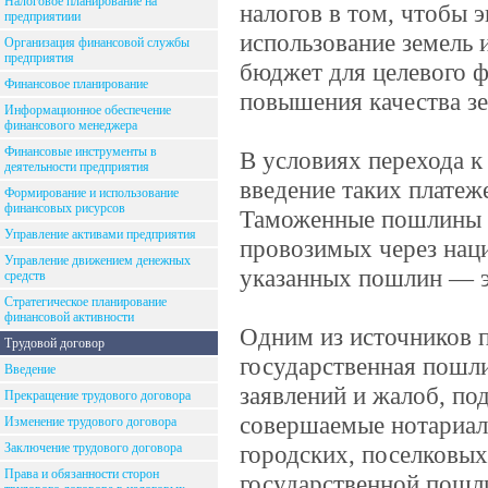
Налоговое планирование на
налогов в том, чтобы 
предприятиии
использование земель 
Организация финансовой службы
предприятия
бюджет для целевого 
Финансовое планирование
повышения качества зем
Информационное обеспечение
финансового менеджера
Финансовые инструменты в
В условиях перехода 
деятельности предприятия
введение таких плате
Формирование и использование
финансовых рисурсов
Таможенные пошлины п
Управление активами предприятия
провозимых через наци
Управление движением денежных
указанных пошлин — э
средств
Стратегическое планирование
финансовой активности
Одним из источников 
Трудовой договор
государственная пошли
Введение
заявлений и жалоб, под
Прекращение трудового договора
совершаемые нотариал
Изменение трудового договора
Заключение трудового договора
городских, поселковых 
Права и обязанности сторон
государственной пошл