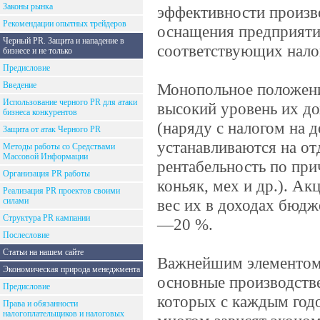
Законы рынка
эффективности произв
Рекомендации опытных трейдеров
оснащения предприятий
Черный PR. Защита и нападение в
соответствующих налог
бизнесе и не только
Предисловие
Введение
Монопольное положени
Использование черного PR для атаки
высокий уровень их д
бизнеса конкурентов
(наряду с налогом на 
Защита от атак Черного PR
устанавливаются на о
Методы работы со Средствами
Массовой Информации
рентабельность по при
Организация PR работы
коньяк, мех и др.). А
Реализация PR проектов своими
силами
вес их в доходах бюдж
Структура PR кампании
—20 %.
Послесловие
Статьи на нашем сайте
Важнейшим элементом 
Экономическая природа менеджмента
основные производств
Предисловие
которых с каждым годо
Права и обязанности
налогоплательщиков и налоговых