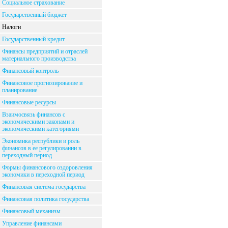
Социальное страхование
Государственный бюджет
Налоги
Государственный кредит
Финансы предприятий и отраслей
материального производства
Финансовый контроль
Финансовое прогнозирование и
планирование
Финансовые ресурсы
Взаимосвязь финансов с
экономическими законами и
экономическими категориями
Экономика республики и роль
финансов в ее регулировании в
переходный период
Формы финансового оздоровления
экономики в переходной период
Финансовая система государства
Финансовая политика государства
Финансовый механизм
Управление финансами