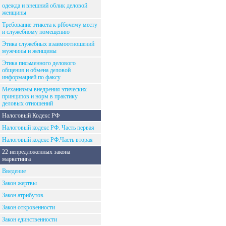
одежда и внешний облик деловой
женщины
Требование этикета к рfбочему месту
и служебному помещению
Этика служебных взаимоотношений
мужчины и женщины
Этика письменного делового
общения и обмена деловой
информацией по факсу
Механизмы внедрения этических
принципов и норм в практику
деловых отношений
Налоговый Кодекс РФ
Налоговый кодекс РФ. Часть первая
Налоговый кодекс РФ.Часть вторая
22 непредложенных закона
маркетинга
Введение
Закон жертвы
Закон атрибутов
Закон откровенности
Закон единственности