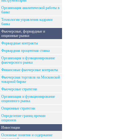
инструментарий
Организация аналитической работы в
банке
Технологии управления кадрами
банка
Фьючерсные, форвардные и
опционные рынки
Форвардные контракты
Форвардная процентная ставка
Организация и функционирование
фьючерсного рынка
Финансовые фьючерсные контракты
Фьючерсная торговля на Московской
товарной бирже
Фьючерсные стратегии
Организация и функционирование
опционного рынка
Опционные стратегии
Определение границ премии
опционов
Инвестиции
Основные понятия и содержание