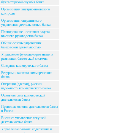
бухгалтерской службы банка
Организация внутрибанковского
контроля
Организация оперативного
управления деятельностью банка
Планирование - основная задача
высшего руководства банка
Общие основы управления
банковской деятельностью
Управление функционированием и
развитием банковской системы
Создание коммерческого банка
Ресурсы и капитал коммерческого
банка
Операции (сделки), риски и
надежность коммерческого банка
Основная цель коммерческой
деятельности банка
Правовые основы деятельности банка
в России
Внешнее управление текущей
деятельностью банка
Управление банком: содержание и