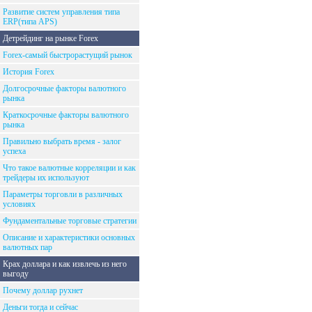
Развитие систем управления типа
ERP(типа APS)
Детрейдинг на рынке Forex
Forex-самый быстрорастущий рынок
История Forex
Долгосрочные факторы валютного
рынка
Краткосрочные факторы валютного
рынка
Правильно выбрать время - залог
успеха
Что такое валютные корреляции и как
трейдеры их используют
Параметры торговли в различных
условиях
Фундаментальные торговые стратегии
Описание и характеристики основных
валютных пар
Крах доллара и как извлечь из него
выгоду
Почему доллар рухнет
Деньги тогда и сейчас