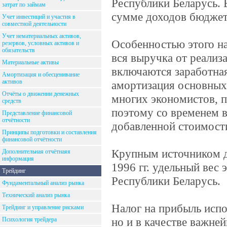
Республики Беларусь. 
затрат по займам
сумме доходов бюджет
Учет инвестиций и участия в
совместной деятельности
Учет нематериальных активов,
Особенностью этого на
резервов, условных активов и
обязательств
вся выручка от реализ
Материальные активы
включаются заработная
Амортизация и обесценивание
активов
амортизация основных
Отчёты о движении денежных
многих экономистов, п
средств
поэтому со временем 
Представление финансовой
отчётности
добавленной стоимост
Принципы подготовки и составления
финансовой отчётности
Крупным источником д
Дополнительная отчётнаяя
информация
1996 гг. удельный вес
Трейдинг
Республики Беларусь.
Фундаментальный анализ рынка
Технический анализ рынка
Налог на прибыль испо
Трейдинг и управление рисками
но и в качестве важне
Психология трейдера