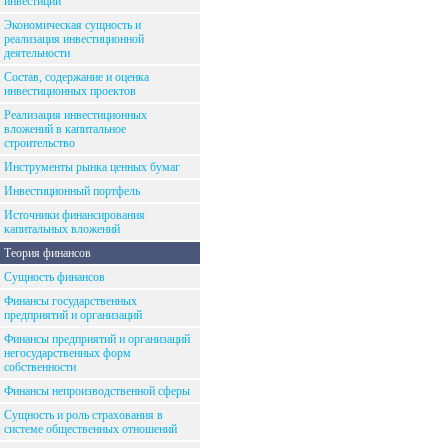
инвестиций
Экономическая сущность и
реализация инвестиционной
деятельности
Состав, содержание и оценка
инвестиционных проектов
Реализация инвестиционных
вложений в капитальное
строительство
Инструменты рынка ценных бумаг
Инвестиционный портфель
Источники финансирования
капитальных вложений
Теория финансов
Сущность финансов
Финансы государственных
предприятий и организаций
Финансы предприятий и организаций
негосударственных форм
собственности
Финансы непроизводственной сферы
Сущность и роль страхования в
системе общественных отношений