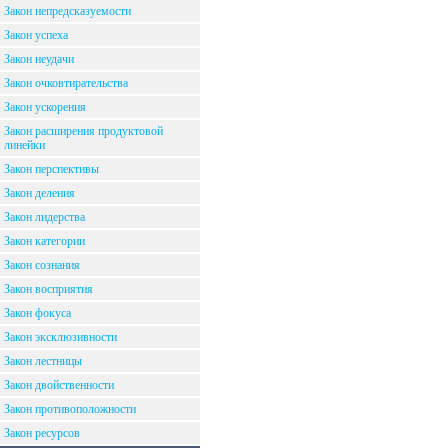
Закон непредсказуемости
Закон успеха
Закон неудачи
Закон очковтирательства
Закон ускорения
Закон расширения продуктовой
линейки
Закон перспективы
Закон деления
Закон лидерства
Закон категории
Закон сознания
Закон восприятия
Закон фокуса
Закон эксклюзивности
Закон лестницы
Закон двойственности
Закон противоположности
Закон ресурсов