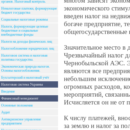
многом зависят эконом
органов. Налоговый контроль.
экономического стиму
Неналоговые платежи, формирующие
бюджет государства
введен налог на недви
Социальные налоговые режимы
богаче предприятие, т
Налоги, формирующие целевые
общегосударственные
бюджетные и социальные
внебюджетные фонды
Налоги на доходы физических лиц
Значительное место в 
Налогообложение юридических лиц
Чрезвычайный налог д
Налоговоя система и налоговая
политика государства.
Чернобыльской АЭС. Э
Экономическая природа налогов.
являются все предприя
Основы налогообложения.
небольшим исключение
Бухгалтерский и налоговый учёт
Налоговая система Украины
огромных расходов, ко
Введение
мероприятий, связанн
Финансовый менеджмент
Исчисляется он не от 
Основные положения
Аудит
К числу платежей, вно
Антикризисное управление
предприятием
за землю и налог за п