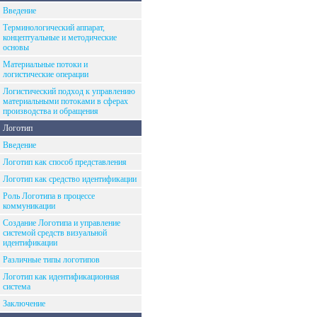
Введение
Терминологический аппарат,
концептуальные и методические
основы
Материальные потоки и
логистические операции
Логистический подход к управлению
материальными потоками в сферах
производства и обращения
Логотип
Введение
Логотип как способ представления
Логотип как средство идентификации
Роль Логотипа в процессе
коммуникации
Создание Логотипа и управление
системой средств визуальной
идентификации
Различные типы логотипов
Логотип как идентификационная
система
Заключение