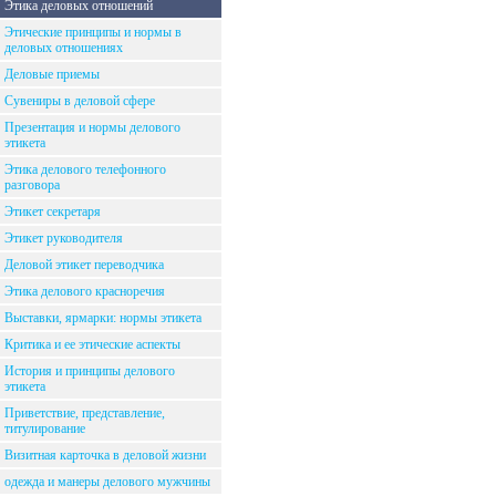
Этика деловых отношений
Этические принципы и нормы в
деловых отношениях
Деловые приемы
Сувениры в деловой сфере
Презентация и нормы делового
этикета
Этика делового телефонного
разговора
Этикет секретаря
Этикет руководителя
Деловой этикет переводчика
Этика делового красноречия
Выставки, ярмарки: нормы этикета
Критика и ее этические аспекты
История и принципы делового
этикета
Приветствие, представление,
титулирование
Визитная карточка в деловой жизни
одежда и манеры делового мужчины