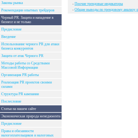
Законы рынка
-
Прочие трендовые индикаторы
-
Общие выводы по трендовому анализу 
Рекомендации опытных трейдеров
Черный PR. Защита и нападение в
бизнесе и не только
Предисловие
Введение
Использование черного PR для атаки
бизнеса конкурентов
Защита от атак Черного PR
Методы работы со Средствами
Массовой Информации
Организация PR работы
Реализация PR проектов своими
силами
Структура PR кампании
Послесловие
Статьи на нашем сайте
Экономическая природа менеджмента
Предисловие
Права и обязанности
налогоплательщиков и налоговых