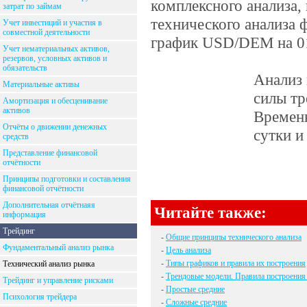
комплексного анализа,
затрат по займам
технического анализа 
Учет инвестиций и участия в
совместной деятельности
график USD/DEM на 01/
Учет нематериальных активов,
резервов, условных активов и
обязательств
Анализ 
Материальные активы
силы тр
Амортизация и обесценивание
активов
Временн
Отчёты о движении денежных
сутки и
средств
Представление финансовой
отчётности
Принципы подготовки и составления
финансовой отчётности
Дополнительная отчётнаяя
Читайте также:
информация
Трейдинг
-
Общие принципы технического анализа
Фундаментальный анализ рынка
-
Цель анализа
-
Типы графиков и правила их построения
Технический анализ рынка
-
Трендовые модели. Правила построения
Трейдинг и управление рисками
-
Простые средние
Психология трейдера
-
Сложные средние