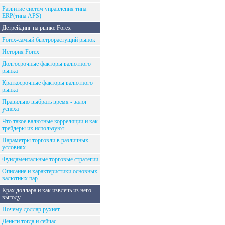
Развитие систем управления типа
ERP(типа APS)
Детрейдинг на рынке Forex
Forex-самый быстрорастущий рынок
История Forex
Долгосрочные факторы валютного
рынка
Краткосрочные факторы валютного
рынка
Правильно выбрать время - залог
успеха
Что такое валютные корреляции и как
трейдеры их используют
Параметры торговли в различных
условиях
Фундаментальные торговые стратегии
Описание и характеристики основных
валютных пар
Крах доллара и как извлечь из него
выгоду
Почему доллар рухнет
Деньги тогда и сейчас