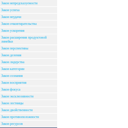
Закон непредсказуемости
Закон успеха
Закон неудачи
Закон очковтирательства
Закон ускорения
Закон расширения продуктовой
линейки
Закон перспективы
Закон деления
Закон лидерства
Закон категории
Закон сознания
Закон восприятия
Закон фокуса
Закон эксклюзивности
Закон лестницы
Закон двойственности
Закон противоположности
Закон ресурсов