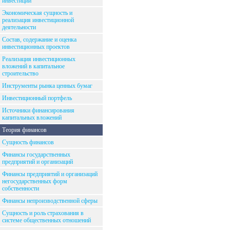
инвестиций
Экономическая сущность и
реализация инвестиционной
деятельности
Состав, содержание и оценка
инвестиционных проектов
Реализация инвестиционных
вложений в капитальное
строительство
Инструменты рынка ценных бумаг
Инвестиционный портфель
Источники финансирования
капитальных вложений
Теория финансов
Сущность финансов
Финансы государственных
предприятий и организаций
Финансы предприятий и организаций
негосударственных форм
собственности
Финансы непроизводственной сферы
Сущность и роль страхования в
системе общественных отношений