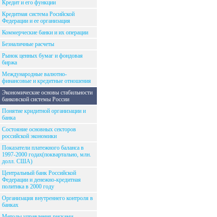
Кредит и его функции
Кредитная система Росийской
Федерации и ее организация
Коммерческие банки и их операции
Безналичные расчеты
Рынок ценных бумаг и фондовая
биржа
Международные валютно-
финансовые и кредитные отношения
Экономические основы стабильности
банковской системы России
Понятие кридитной организации и
банка
Состояние основных секторов
российской экономики
Показатели платежного баланса в
1997-2000 годах(поквартально, млн.
долл. США)
Центральный банк Российской
Федерации и денежно-кредитная
политика в 2000 году
Организация внутреннего контроля в
банках
Методы управления рисками