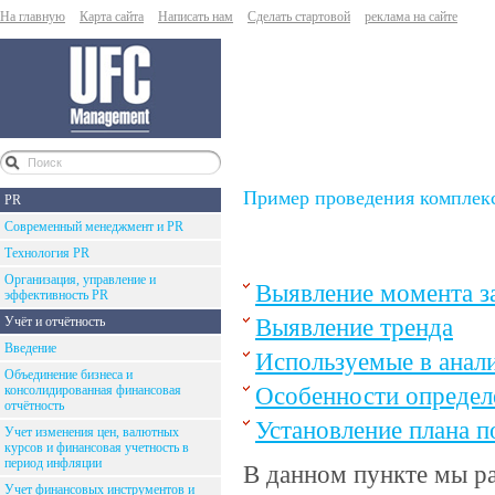
На главную
Карта сайта
Написать нам
Сделать стартовой
реклама на сайте
Пример проведения комплекс
PR
Современный менеджмент и PR
Технология PR
Организация, управление и
Выявление момента з
эффективность PR
Выявление тренда
Учёт и отчётность
Введение
Используемые в анали
Объединение бизнеса и
Особенности определ
консолидированная финансовая
отчётность
Установление плана п
Учет изменения цен, валютных
курсов и финансовая учетность в
период инфляции
В данном пункте мы р
Учет финансовых инструментов и