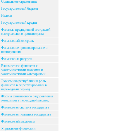
Социальное страхование
Государственный бюджет
Налоги
Государственный кредит
Финансы предприятий и отраслей
материального производства
Финансовый контроль
Финансовое прогнозирование и
планирование
Финансовые ресурсы
Взаимосвязь финансов с
экономическими законами и
экономическими категориями
Экономика республики и роль
финансов в ее регулировании в
переходный период
Формы финансового оздоровления
экономики в переходной период
Финансовая система государства
Финансовая политика государства
Финансовый механизм
Управление финансами