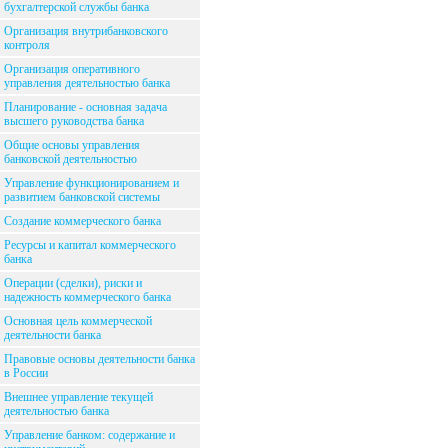
бухгалтерской службы банка
Организация внутрибанковского
контроля
Организация оперативного
управления деятельностью банка
Планирование - основная задача
высшего руководства банка
Общие основы управления
банковской деятельностью
Управление функционированием и
развитием банковской системы
Создание коммерческого банка
Ресурсы и капитал коммерческого
банка
Операции (сделки), риски и
надежность коммерческого банка
Основная цель коммерческой
деятельности банка
Правовые основы деятельности банка
в России
Внешнее управление текущей
деятельностью банка
Управление банком: содержание и