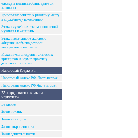
одежда и внешний облик деловой
женщины
Требование этикета к рfбочему месту
и служебному помещению
Этика служебных взаимоотношений
мужчины и женщины
Этика письменного делового
общения и обмена деловой
информацией по факсу
Механизмы внедрения этических
принципов и норм в практику
деловых отношений
Налоговый Кодекс РФ
Налоговый кодекс РФ. Часть первая
Налоговый кодекс РФ.Часть вторая
22 непредложенных закона
маркетинга
Введение
Закон жертвы
Закон атрибутов
Закон откровенности
Закон единственности