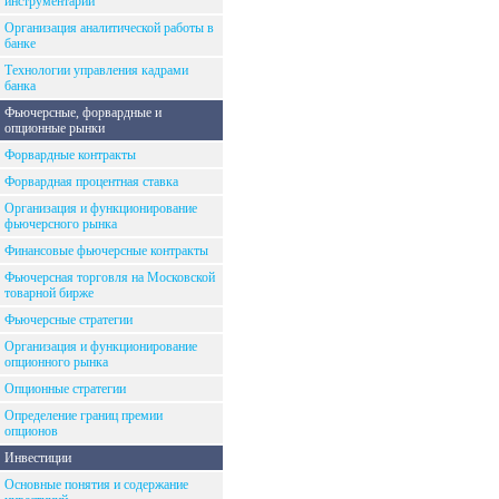
инструментарий
Организация аналитической работы в
банке
Технологии управления кадрами
банка
Фьючерсные, форвардные и
опционные рынки
Форвардные контракты
Форвардная процентная ставка
Организация и функционирование
фьючерсного рынка
Финансовые фьючерсные контракты
Фьючерсная торговля на Московской
товарной бирже
Фьючерсные стратегии
Организация и функционирование
опционного рынка
Опционные стратегии
Определение границ премии
опционов
Инвестиции
Основные понятия и содержание