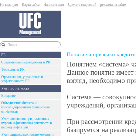
На главную
Карта сайта
Написать нам
Сделать стартовой
реклама на сайте
Понятие и признаки кредит
PR
Современный менеджмент и PR
Понятием «система» ча
Технология PR
Данное понятие имеет 
Организация, управление и
взгляд, необходимо п
эффективность PR
Учёт и отчётность
Система — совокупнос
Введение
Объединение бизнеса и
учреждений, организац
консолидированная финансовая
отчётность
Учет изменения цен, валютных
При рассмотрении кре
курсов и финансовая учетность в
период инфляции
базируется на реализ
Учет финансовых инструментов и