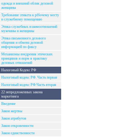
одежда и внешний облик деловой
женщины
Требование этикета к рfбочему месту
и служебному помещению
Этика служебных взаимоотношений
мужчины и женщины
Этика письменного делового
общения и обмена деловой
информацией по факсу
Механизмы внедрения этических
принципов и норм в практику
деловых отношений
Налоговый Кодекс РФ
Налоговый кодекс РФ. Часть первая
Налоговый кодекс РФ.Часть вторая
22 непредложенных закона
маркетинга
Введение
Закон жертвы
Закон атрибутов
Закон откровенности
Закон единственности