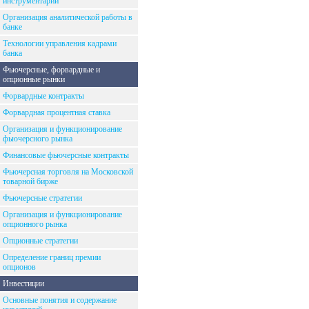
инструментарий
Организация аналитической работы в
банке
Технологии управления кадрами
банка
Фьючерсные, форвардные и
опционные рынки
Форвардные контракты
Форвардная процентная ставка
Организация и функционирование
фьючерсного рынка
Финансовые фьючерсные контракты
Фьючерсная торговля на Московской
товарной бирже
Фьючерсные стратегии
Организация и функционирование
опционного рынка
Опционные стратегии
Определение границ премии
опционов
Инвестиции
Основные понятия и содержание