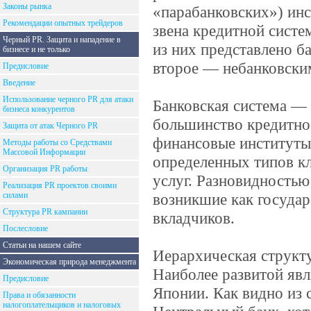
Законы рынка
«парабанковских») инс
Рекомендации опытных трейдеров
звена кредитной систе
Черный PR. Защита и нападение в
из них представлено б
бизнесе и не только
второе — небанковски
Предисловие
Введение
Использование черного PR для атаки
Банковская система —
бизнеса конкурентов
большинство кредитно
Защита от атак Черного PR
финансовые институты
Методы работы со Средствами
Массовой Информации
определенных типов кл
Организация PR работы
услуг. Разновидность
Реализация PR проектов своими
силами
возникшие как госуда
Структура PR кампании
вкладчиков.
Послесловие
Статьи на нашем сайте
Иерархическая структ
Экономическая природа менеджмента
Наиболее развитой яв
Предисловие
Японии. Как видно из
Права и обязанности
налогоплательщиков и налоговых