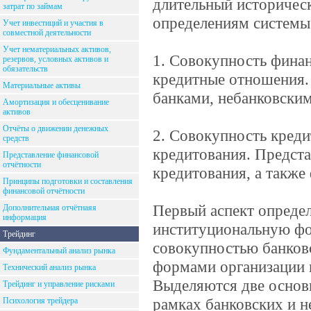
длительный историчес
затрат по займам
определениям системы
Учет инвестиций и участия в
совместной деятельности
Учет нематериальных активов,
1. Совокупность фина
резервов, условных активов и
обязательств
кредитные отношения.
Материальные активы
банками, небанковски
Амортизация и обесценивание
активов
Отчёты о движении денежных
2. Совокупность кред
средств
кредитования. Предст
Представление финансовой
отчётности
кредитования, а также
Принципы подготовки и составления
финансовой отчётности
Первый аспект опреде
Дополнительная отчётнаяя
информация
институциональную фо
Трейдинг
совокупностью банков
Фундаментальный анализ рынка
формами организации 
Технический анализ рынка
Выделяются две основ
Трейдинг и управление рисками
рамках банковских и н
Психология трейдера