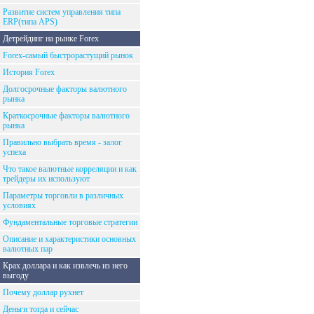
Развитие систем управления типа
ERP(типа APS)
Детрейдинг на рынке Forex
Forex-самый быстрорастущий рынок
История Forex
Долгосрочные факторы валютного
рынка
Краткосрочные факторы валютного
рынка
Правильно выбрать время - залог
успеха
Что такое валютные корреляции и как
трейдеры их используют
Параметры торговли в различных
условиях
Фундаментальные торговые стратегии
Описание и характеристики основных
валютных пар
Крах доллара и как извлечь из него
выгоду
Почему доллар рухнет
Деньги тогда и сейчас