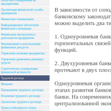
Налоговое планирование на
предприятиии
В зависимости от сопо
Организация финансовой службы
предприятия
банковскому законодат
Финансовое планирование
можно выделить два ти
Информационное обеспечение
финансового менеджера
Финансовые инструменты в
1. Одноуровневая банк
деятельности предприятия
горизонтальных связей
Формирование и использование
финансовых рисурсов
функций.
Управление активами предприятия
Управление движением денежных
2. Двухуровневая бан
средств
протекают в двух плос
Стратегическое планирование
финансовой активности
Трудовой договор
Одноуровневая органи
Введение
этапах развития банко
Прекращение трудового договора
банки. На современном
Изменение трудового договора
Заключение трудового договора
централизованной эко
Права и обязанности сторон