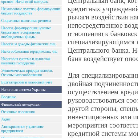
Центральный банк, ко
органов. Налоговый контроль.
кредитных учреждений
Неналоговые платежи, формирующие
бюджет государства
рычаги воздействия на
Социальные налоговые режимы
непосредственное возд
Налоги, формирующие целевые
отношению к банковск
бюджетные и социальные
внебюджетные фонды
специализирующимся н
Налоги на доходы физических лиц
Центрального банка. Н
Налогообложение юридических лиц
банк воздействует опо
Налоговоя система и налоговая
политика государства.
Экономическая природа налогов.
Для специализированн
Основы налогообложения.
двойная подчиненность
Бухгалтерский и налоговый учёт
Налоговая система Украины
осуществлением креди
Введение
руководствоваться со
Финансовый менеджмент
другой стороны, специ
Основные положения
инвестиционных или 
Аудит
мероприятия соответс
Антикризисное управление
предприятием
кредитной системы мо