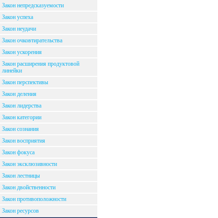
Закон непредсказуемости
Закон успеха
Закон неудачи
Закон очковтирательства
Закон ускорения
Закон расширения продуктовой
линейки
Закон перспективы
Закон деления
Закон лидерства
Закон категории
Закон сознания
Закон восприятия
Закон фокуса
Закон эксклюзивности
Закон лестницы
Закон двойственности
Закон противоположности
Закон ресурсов