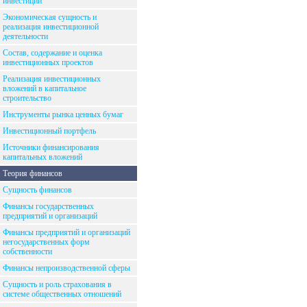
инвестиций
Экономическая сущность и
реализация инвестиционной
деятельности
Состав, содержание и оценка
инвестиционных проектов
Реализация инвестиционных
вложений в капитальное
строительство
Инструменты рынка ценных бумаг
Инвестиционный портфель
Источники финансирования
капитальных вложений
Теория финансов
Сущность финансов
Финансы государственных
предприятий и организаций
Финансы предприятий и организаций
негосударственных форм
собственности
Финансы непроизводственной сферы
Сущность и роль страхования в
системе общественных отношений