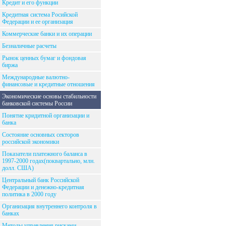
Кредит и его функции
Кредитная система Росийской
Федерации и ее организация
Коммерческие банки и их операции
Безналичные расчеты
Рынок ценных бумаг и фондовая
биржа
Международные валютно-
финансовые и кредитные отношения
Экономические основы стабильности
банковской системы России
Понятие кридитной организации и
банка
Состояние основных секторов
российской экономики
Показатели платежного баланса в
1997-2000 годах(поквартально, млн.
долл. США)
Центральный банк Российской
Федерации и денежно-кредитная
политика в 2000 году
Организация внутреннего контроля в
банках
Методы управления рисками