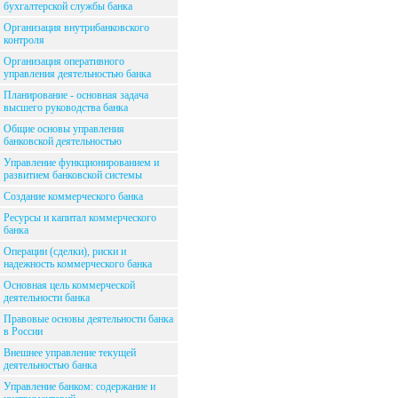
бухгалтерской службы банка
Организация внутрибанковского
контроля
Организация оперативного
управления деятельностью банка
Планирование - основная задача
высшего руководства банка
Общие основы управления
банковской деятельностью
Управление функционированием и
развитием банковской системы
Создание коммерческого банка
Ресурсы и капитал коммерческого
банка
Операции (сделки), риски и
надежность коммерческого банка
Основная цель коммерческой
деятельности банка
Правовые основы деятельности банка
в России
Внешнее управление текущей
деятельностью банка
Управление банком: содержание и