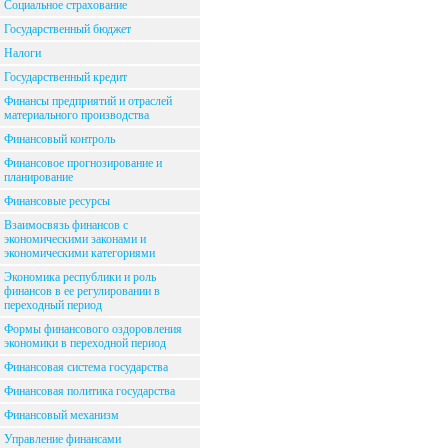
Социальное страхование
Государственный бюджет
Налоги
Государственный кредит
Финансы предприятий и отраслей
материального производства
Финансовый контроль
Финансовое прогнозирование и
планирование
Финансовые ресурсы
Взаимосвязь финансов с
экономическими законами и
экономическими категориями
Экономика республики и роль
финансов в ее регулировании в
переходный период
Формы финансового оздоровления
экономики в переходной период
Финансовая система государства
Финансовая политика государства
Финансовый механизм
Управление финансами