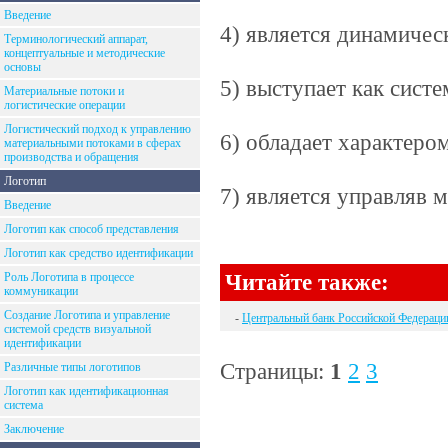
Введение
4) является динамичес
Терминологический аппарат,
концептуальные и методические
основы
5) выступает как систе
Материальные потоки и
логистические операции
Логистический подход к управлению
6) обладает характер
материальными потоками в сферах
производства и обращения
Логотип
7) является управляв 
Введение
Логотип как способ представления
Логотип как средство идентификации
Читайте также:
Роль Логотипа в процессе
коммуникации
Создание Логотипа и управление
-
Центральный банк Российской Федерации
системой средств визуальной
идентификации
Страницы:
1
2
3
Различные типы логотипов
Логотип как идентификационная
система
Заключение