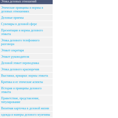
Этика деловых отношений
Этические принципы и нормы в
деловых отношениях
Деловые приемы
Сувениры в деловой сфере
Презентация и нормы делового
этикета
Этика делового телефонного
разговора
Этикет секретаря
Этикет руководителя
Деловой этикет переводчика
Этика делового красноречия
Выставки, ярмарки: нормы этикета
Критика и ее этические аспекты
История и принципы делового
этикета
Приветствие, представление,
титулирование
Визитная карточка в деловой жизни
одежда и манеры делового мужчины