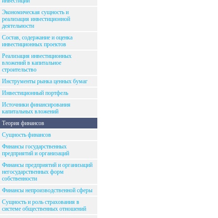
инвестиций
Экономическая сущность и
реализация инвестиционной
деятельности
Состав, содержание и оценка
инвестиционных проектов
Реализация инвестиционных
вложений в капитальное
строительство
Инструменты рынка ценных бумаг
Инвестиционный портфель
Источники финансирования
капитальных вложений
Теория финансов
Сущность финансов
Финансы государственных
предприятий и организаций
Финансы предприятий и организаций
негосударственных форм
собственности
Финансы непроизводственной сферы
Сущность и роль страхования в
системе общественных отношений