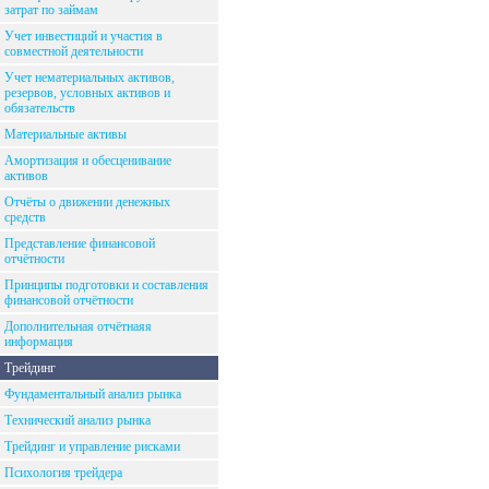
затрат по займам
Учет инвестиций и участия в
совместной деятельности
Учет нематериальных активов,
резервов, условных активов и
обязательств
Материальные активы
Амортизация и обесценивание
активов
Отчёты о движении денежных
средств
Представление финансовой
отчётности
Принципы подготовки и составления
финансовой отчётности
Дополнительная отчётнаяя
информация
Трейдинг
Фундаментальный анализ рынка
Технический анализ рынка
Трейдинг и управление рисками
Психология трейдера