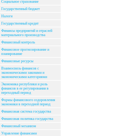
Социальное страхование
Государственный бюджет
Налоги
Государственный кредит
Финансы предприятий и отраслей
материального производства
Финансовый контроль
Финансовое прогнозирование и
планирование
Финансовые ресурсы
Взаимосвязь финансов с
экономическими законами и
экономическими категориями
Экономика республики и роль
финансов в ее регулировании в
переходный период
Формы финансового оздоровления
экономики в переходной период
Финансовая система государства
Финансовая политика государства
Финансовый механизм
Управление финансами