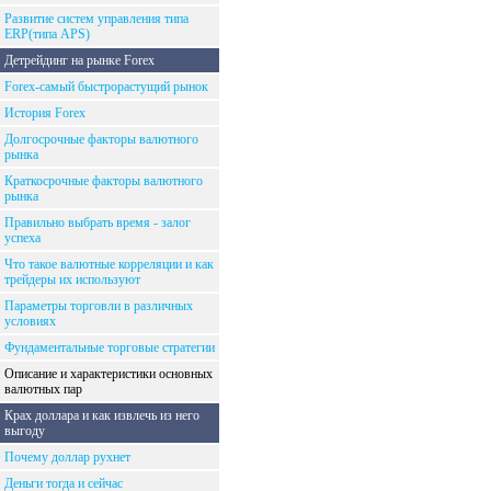
Развитие систем управления типа
ERP(типа APS)
Детрейдинг на рынке Forex
Forex-самый быстрорастущий рынок
История Forex
Долгосрочные факторы валютного
рынка
Краткосрочные факторы валютного
рынка
Правильно выбрать время - залог
успеха
Что такое валютные корреляции и как
трейдеры их используют
Параметры торговли в различных
условиях
Фундаментальные торговые стратегии
Описание и характеристики основных
валютных пар
Крах доллара и как извлечь из него
выгоду
Почему доллар рухнет
Деньги тогда и сейчас