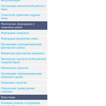
инструментарий
Организация аналитической работы в
банке
Технологии управления кадрами
банка
Фьючерсные, форвардные и
опционные рынки
Форвардные контракты
Форвардная процентная ставка
Организация и функционирование
фьючерсного рынка
Финансовые фьючерсные контракты
Фьючерсная торговля на Московской
товарной бирже
Фьючерсные стратегии
Организация и функционирование
опционного рынка
Опционные стратегии
Определение границ премии
опционов
Инвестиции
Основные понятия и содержание