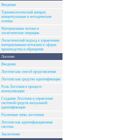
Введение
Терминологический аппарат,
концептуальные и методические
основы
Материальные потоки и
логистические операции
Логистический подход к управлению
материальными потоками в сферах
производства и обращения
Логотип
Введение
Логотип как способ представления
Логотип как средство идентификации
Роль Логотипа в процессе
коммуникации
Создание Логотипа и управление
системой средств визуальной
идентификации
Различные типы логотипов
Логотип как идентификационная
система
Заключение