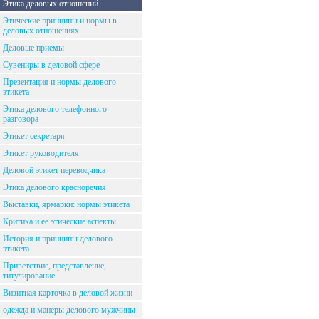
Этика деловых отношений
Этические принципы и нормы в
деловых отношениях
Деловые приемы
Сувениры в деловой сфере
Презентация и нормы делового
этикета
Этика делового телефонного
разговора
Этикет секретаря
Этикет руководителя
Деловой этикет переводчика
Этика делового красноречия
Выставки, ярмарки: нормы этикета
Критика и ее этические аспекты
История и принципы делового
этикета
Приветствие, представление,
титулирование
Визитная карточка в деловой жизни
одежда и манеры делового мужчины