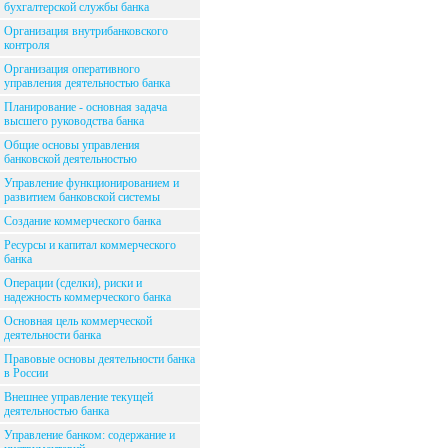
бухгалтерской службы банка
Организация внутрибанковского
контроля
Организация оперативного
управления деятельностью банка
Планирование - основная задача
высшего руководства банка
Общие основы управления
банковской деятельностью
Управление функционированием и
развитием банковской системы
Создание коммерческого банка
Ресурсы и капитал коммерческого
банка
Операции (сделки), риски и
надежность коммерческого банка
Основная цель коммерческой
деятельности банка
Правовые основы деятельности банка
в России
Внешнее управление текущей
деятельностью банка
Управление банком: содержание и