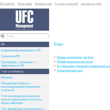
На главную
Карта сайта
Написать нам
Сделать стартовой
реклама на сайте
Евро
PR
Современный менеджмент и PR
Технология PR
Важные индикаторы для евро
Общий экономический обзор
Организация, управление и
эффективность PR
Регулирование денежной и финансовой по
Характеристики евро
Учёт и отчётность
Введение
Объединение бизнеса и
консолидированная финансовая
отчётность
Учет изменения цен, валютных
курсов и финансовая учетность в
период инфляции
Учет финансовых инструментов и