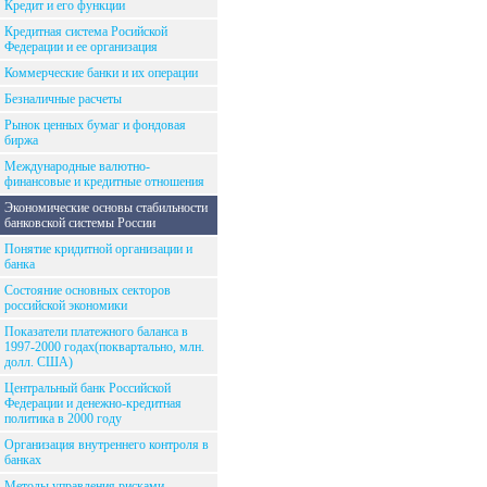
Кредит и его функции
Кредитная система Росийской
Федерации и ее организация
Коммерческие банки и их операции
Безналичные расчеты
Рынок ценных бумаг и фондовая
биржа
Международные валютно-
финансовые и кредитные отношения
Экономические основы стабильности
банковской системы России
Понятие кридитной организации и
банка
Состояние основных секторов
российской экономики
Показатели платежного баланса в
1997-2000 годах(поквартально, млн.
долл. США)
Центральный банк Российской
Федерации и денежно-кредитная
политика в 2000 году
Организация внутреннего контроля в
банках
Методы управления рисками