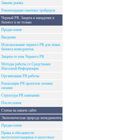
Законы рынка
Рекомендации опытных трейдеров
Черный PR. Защита и нападение в
бизнесе и не только
Предисловие
Введение
Использование черного PR для атаки
бизнеса конкурентов
Защита от атак Черного PR
Методы работы со Средствами
Массовой Информации
Организация PR работы
Реализация PR проектов своими
силами
Структура PR кампании
Послесловие
Статьи на нашем сайте
Экономическая природа менеджмента
Предисловие
Права и обязанности
налогоплательщиков и налоговых