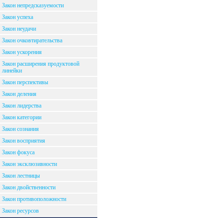
Закон непредсказуемости
Закон успеха
Закон неудачи
Закон очковтирательства
Закон ускорения
Закон расширения продуктовой
линейки
Закон перспективы
Закон деления
Закон лидерства
Закон категории
Закон сознания
Закон восприятия
Закон фокуса
Закон эксклюзивности
Закон лестницы
Закон двойственности
Закон противоположности
Закон ресурсов