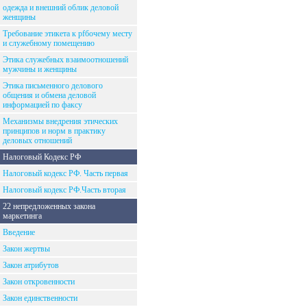
одежда и внешний облик деловой
женщины
Требование этикета к рfбочему месту
и служебному помещению
Этика служебных взаимоотношений
мужчины и женщины
Этика письменного делового
общения и обмена деловой
информацией по факсу
Механизмы внедрения этических
принципов и норм в практику
деловых отношений
Налоговый Кодекс РФ
Налоговый кодекс РФ. Часть первая
Налоговый кодекс РФ.Часть вторая
22 непредложенных закона
маркетинга
Введение
Закон жертвы
Закон атрибутов
Закон откровенности
Закон единственности