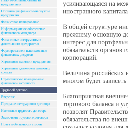
Налоговое планирование на
усиливающаяся на меж
предприятиии
иностранного капитала
Организация финансовой службы
предприятия
Финансовое планирование
В общей структуре ин
Информационное обеспечение
прежнему основную до
финансового менеджера
Финансовые инструменты в
интерес для портфельн
деятельности предприятия
обязательств органов 
Формирование и использование
финансовых рисурсов
корпораций.
Управление активами предприятия
Управление движением денежных
Величина российских 
средств
многом будет зависеть
Стратегическое планирование
финансовой активности
Трудовой договор
Благоприятная внешне
Введение
торгового баланса и у
Прекращение трудового договора
позволят Правительств
Изменение трудового договора
Заключение трудового договора
обязательства по внеш
Права и обязанности сторон
создадут условия для 