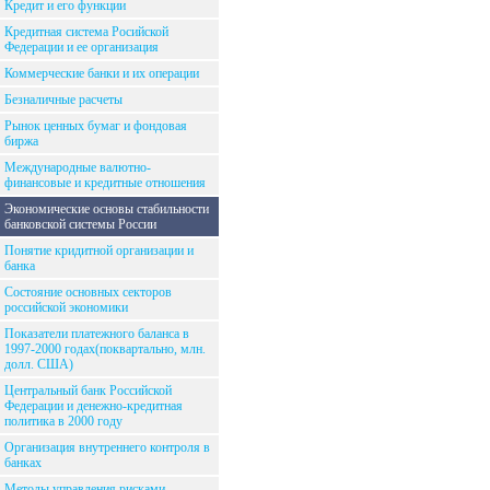
Кредит и его функции
Кредитная система Росийской
Федерации и ее организация
Коммерческие банки и их операции
Безналичные расчеты
Рынок ценных бумаг и фондовая
биржа
Международные валютно-
финансовые и кредитные отношения
Экономические основы стабильности
банковской системы России
Понятие кридитной организации и
банка
Состояние основных секторов
российской экономики
Показатели платежного баланса в
1997-2000 годах(поквартально, млн.
долл. США)
Центральный банк Российской
Федерации и денежно-кредитная
политика в 2000 году
Организация внутреннего контроля в
банках
Методы управления рисками