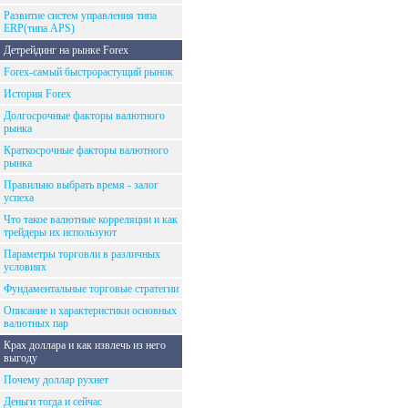
Развитие систем управления типа
ERP(типа APS)
Детрейдинг на рынке Forex
Forex-самый быстрорастущий рынок
История Forex
Долгосрочные факторы валютного
рынка
Краткосрочные факторы валютного
рынка
Правильно выбрать время - залог
успеха
Что такое валютные корреляции и как
трейдеры их используют
Параметры торговли в различных
условиях
Фундаментальные торговые стратегии
Описание и характеристики основных
валютных пар
Крах доллара и как извлечь из него
выгоду
Почему доллар рухнет
Деньги тогда и сейчас