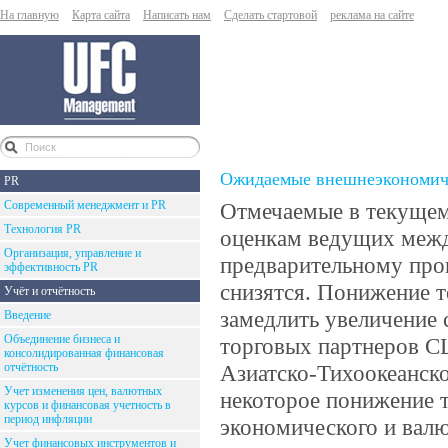
На главную
Карта сайта
Написать нам
Сделать стартовой
реклама на сайте
Ожидаемые внешнеэкономиче
PR
Современный менеджмент и PR
Отмечаемые в текущем
Технология PR
оценкам ведущих межд
Организация, управление и
предварительному пр
эффективность PR
снизятся. Понижение т
Учёт и отчётность
замедлить увеличение 
Введение
Объединение бизнеса и
торговых партнеров С
консолидированная финансовая
отчётность
Азиатско-Тихоокеанско
Учет изменения цен, валютных
некоторое понижение т
курсов и финансовая учетность в
период инфляции
экономического и вал
Учет финансовых инструментов и