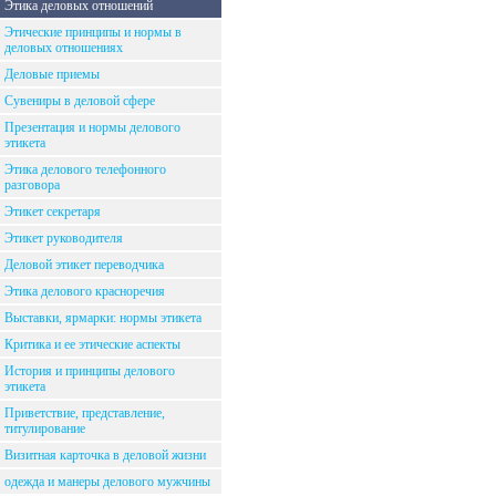
Этика деловых отношений
Этические принципы и нормы в
деловых отношениях
Деловые приемы
Сувениры в деловой сфере
Презентация и нормы делового
этикета
Этика делового телефонного
разговора
Этикет секретаря
Этикет руководителя
Деловой этикет переводчика
Этика делового красноречия
Выставки, ярмарки: нормы этикета
Критика и ее этические аспекты
История и принципы делового
этикета
Приветствие, представление,
титулирование
Визитная карточка в деловой жизни
одежда и манеры делового мужчины