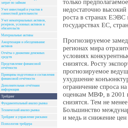
только предполагаемое
затрат по займам
недостаточно высокий
Учет инвестиций и участия в
совместной деятельности
роста в странах ЕЭВС 
Учет нематериальных активов,
государствах ЕС, стра
резервов, условных активов и
обязательств
Материальные активы
Прогнозируемое замед
Амортизация и обесценивание
активов
регионах мира отразит
Отчёты о движении денежных
условиях конкурентны
средств
снизятся. Росту экспор
Представление финансовой
отчётности
прогнозируемое веду
Принципы подготовки и составления
ухудшение конъюнктур
финансовой отчётности
ограничение спроса на
Дополнительная отчётнаяя
информация
оценкам МВФ, в 2001 г
Трейдинг
снизятся. Тем не менее
Фундаментальный анализ рынка
Большинство междунар
Технический анализ рынка
и медь и снижение цен 
Трейдинг и управление рисками
Психология трейдера