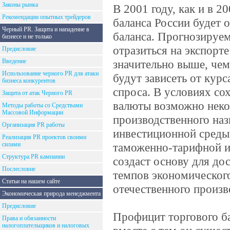
Законы рынка
В 2001 году, как и в 
Рекомендации опытных трейдеров
баланса России будет 
Черный PR. Защита и нападение в
баланса. Прогнозируем
бизнесе и не только
отразиться на экспорте
Предисловие
Введение
значительно выше, чем
Использование черного PR для атаки
будут зависеть от кур
бизнеса конкурентов
спроса. В условиях со
Защита от атак Черного PR
валюты возможно некот
Методы работы со Средствами
Массовой Информации
производственного наз
Организация PR работы
инвестиционной среды
Реализация PR проектов своими
силами
таможенно-тарифной и
Структура PR кампании
создаст основу для д
Послесловие
темпов экономическог
Статьи на нашем сайте
отечественного произв
Экономическая природа менеджмента
Предисловие
Профицит торгового ба
Права и обязанности
налогоплательщиков и налоговых