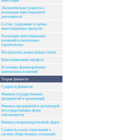
инвестиций
Экономическая сущность и
реализация инвестиционной
деятельности
Состав, содержание и оценка
инвестиционных проектов
Реализация инвестиционных
вложений в капитальное
строительство
Инструменты рынка ценных бумаг
Инвестиционный портфель
Источники финансирования
капитальных вложений
Теория финансов
Сущность финансов
Финансы государственных
предприятий и организаций
Финансы предприятий и организаций
негосударственных форм
собственности
Финансы непроизводственной сферы
Сущность и роль страхования в
системе общественных отношений