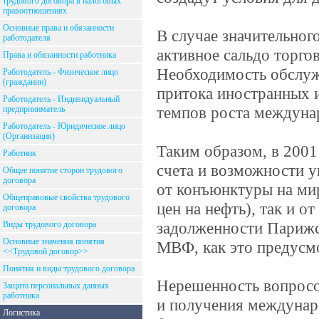
трудового договора в налоговых
правоотношениях
Основные права и обязанности
В случае значительно
работодателя
активное сальдо торго
Права и обязанности работника
Необходимость обслуж
Работодатель - Физическое лицо
(гражданин)
притока иностранных и
Работодатель - Индивидуальный
темпов роста междуна
предприниматель
Работодатель - Юридическое лицо
(Организация)
Таким образом, в 2001
Работник
счета и возможности у
Общее понятие сторон трудового
договора
от конъюнктуры на мир
Общеправовые свойства трудового
цен на нефть), так и о
договора
задолженности Парижс
Виды трудового договора
Основные значения понятия
МВФ, как это предусмо
<<Трудовой договор>>
Понятия и виды трудового договора
Нерешенность вопросо
Защита персональных данных
работника
и получения междунар
Логистика