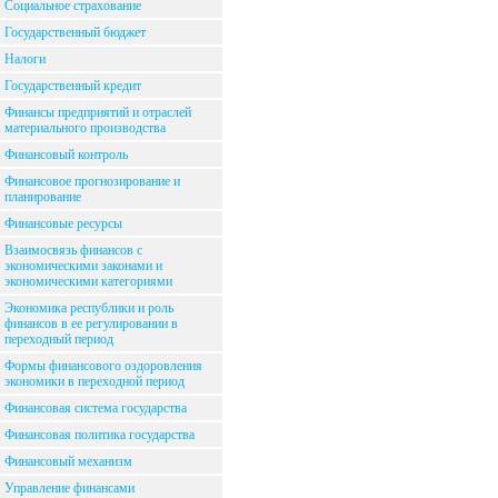
Социальное страхование
Государственный бюджет
Налоги
Государственный кредит
Финансы предприятий и отраслей
материального производства
Финансовый контроль
Финансовое прогнозирование и
планирование
Финансовые ресурсы
Взаимосвязь финансов с
экономическими законами и
экономическими категориями
Экономика республики и роль
финансов в ее регулировании в
переходный период
Формы финансового оздоровления
экономики в переходной период
Финансовая система государства
Финансовая политика государства
Финансовый механизм
Управление финансами