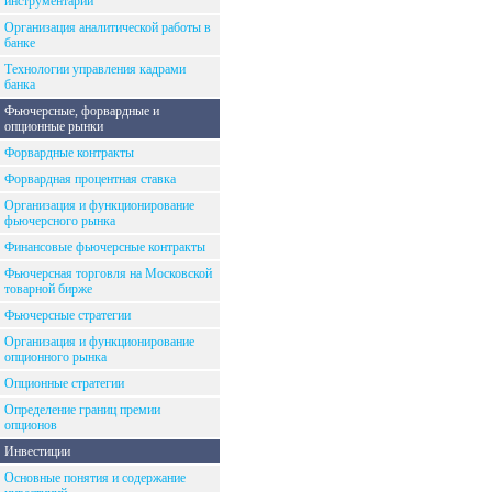
инструментарий
Организация аналитической работы в
банке
Технологии управления кадрами
банка
Фьючерсные, форвардные и
опционные рынки
Форвардные контракты
Форвардная процентная ставка
Организация и функционирование
фьючерсного рынка
Финансовые фьючерсные контракты
Фьючерсная торговля на Московской
товарной бирже
Фьючерсные стратегии
Организация и функционирование
опционного рынка
Опционные стратегии
Определение границ премии
опционов
Инвестиции
Основные понятия и содержание