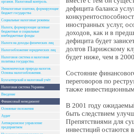
вместе с тем он сущес
органов. Налоговый контроль.
дефицита баланса услуг
Неналоговые платежи, формирующие
бюджет государства
конкурентоспособност
Социальные налоговые режимы
иностранных услуг, ос
Налоги, формирующие целевые
доходов, как и в пред
бюджетные и социальные
внебюджетные фонды
дефицита будет зависе
Налоги на доходы физических лиц
долгов Парижскому клу
Налогообложение юридических лиц
будет ниже, чем в 2000
Налоговоя система и налоговая
политика государства.
Экономическая природа налогов.
Состояние финансового
Основы налогообложения.
переговоров по рестру
Бухгалтерский и налоговый учёт
Налоговая система Украины
также инвестиционным
Введение
Финансовый менеджмент
В 2001 году ожидаемы
Основные положения
быть следствием улуч
Аудит
Препятствиями для су
Антикризисное управление
предприятием
инвестиций остаются в