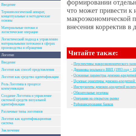
формировании отдельн
Введение
что может привести к
Терминологический аппарат,
концептуальные и методические
макроэкономической по
основы
внесения корректив в 
Материальные потоки и
логистические операции
Логистический подход к управлению
материальными потоками в сферах
производства и обращения
Читайте также:
Логотип
Введение
-
Перспективы макроэкономического разв
Логотип как способ представления
-
Динамика реального ВВП (1993 год = 1
-
Основные параметры денежно-кредитной
Логотип как средство идентификации
-
Целевые ориентиры денежно-кредитной п
Роль Логотипа в процессе
-
Инструменты денежно-кредитной полити
коммуникации
-
Обязательные резервы
Создание Логотипа и управление
-
Операции на открытом рынке
системой средств визуальной
идентификации
-
Рефинансирование банков
Различные типы логотипов
Логотип как идентификационная
система
Заключение