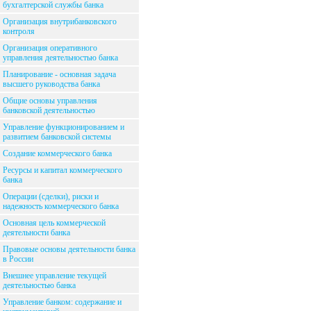
бухгалтерской службы банка
Организация внутрибанковского
контроля
Организация оперативного
управления деятельностью банка
Планирование - основная задача
высшего руководства банка
Общие основы управления
банковской деятельностью
Управление функционированием и
развитием банковской системы
Создание коммерческого банка
Ресурсы и капитал коммерческого
банка
Операции (сделки), риски и
надежность коммерческого банка
Основная цель коммерческой
деятельности банка
Правовые основы деятельности банка
в России
Внешнее управление текущей
деятельностью банка
Управление банком: содержание и