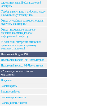
одежда и внешний облик деловой
женщины
Требование этикета к рfбочему месту
и служебному помещению
Этика служебных взаимоотношений
мужчины и женщины
Этика письменного делового
общения и обмена деловой
информацией по факсу
Механизмы внедрения этических
принципов и норм в практику
деловых отношений
Налоговый Кодекс РФ
Налоговый кодекс РФ. Часть первая
Налоговый кодекс РФ.Часть вторая
22 непредложенных закона
маркетинга
Введение
Закон жертвы
Закон атрибутов
Закон откровенности
Закон единственности