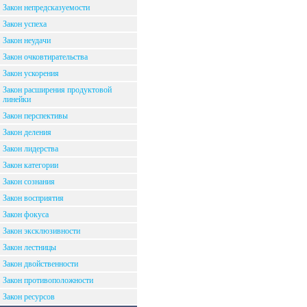
Закон непредсказуемости
Закон успеха
Закон неудачи
Закон очковтирательства
Закон ускорения
Закон расширения продуктовой
линейки
Закон перспективы
Закон деления
Закон лидерства
Закон категории
Закон сознания
Закон восприятия
Закон фокуса
Закон эксклюзивности
Закон лестницы
Закон двойственности
Закон противоположности
Закон ресурсов