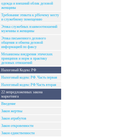
одежда и внешний облик деловой
женщины
Требование этикета к рfбочему месту
и служебному помещению
Этика служебных взаимоотношений
мужчины и женщины
Этика письменного делового
общения и обмена деловой
информацией по факсу
Механизмы внедрения этических
принципов и норм в практику
деловых отношений
Налоговый Кодекс РФ
Налоговый кодекс РФ. Часть первая
Налоговый кодекс РФ.Часть вторая
22 непредложенных закона
маркетинга
Введение
Закон жертвы
Закон атрибутов
Закон откровенности
Закон единственности