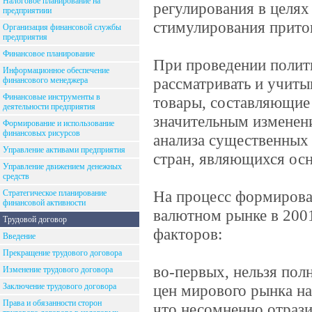
Налоговое планирование на
регулирования в целях
предприятиии
стимулирования прито
Организация финансовой службы
предприятия
Финансовое планирование
При проведении полити
Информационное обеспечение
рассматривать и учиты
финансового менеджера
Финансовые инструменты в
товары, составляющие 
деятельности предприятия
значительным изменени
Формирование и использование
финансовых рисурсов
анализа существенных 
Управление активами предприятия
стран, являющихся ос
Управление движением денежных
средств
На процесс формирова
Стратегическое планирование
финансовой активности
валютном рынке в 2001
Трудовой договор
факторов:
Введение
Прекращение трудового договора
во-первых, нельзя пол
Изменение трудового договора
Заключение трудового договора
цен мирового рынка на
Права и обязанности сторон
что несомненно отразит