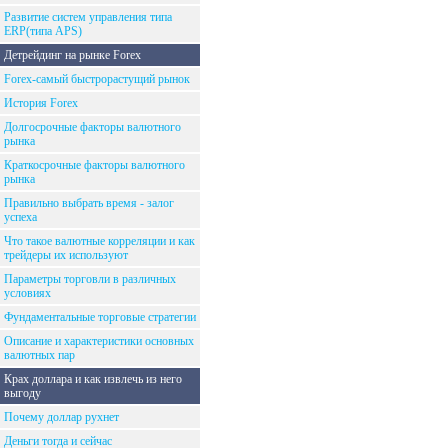
Развитие систем управления типа
ERP(типа APS)
Детрейдинг на рынке Forex
Forex-самый быстрорастущий рынок
История Forex
Долгосрочные факторы валютного
рынка
Краткосрочные факторы валютного
рынка
Правильно выбрать время - залог
успеха
Что такое валютные корреляции и как
трейдеры их используют
Параметры торговли в различных
условиях
Фундаментальные торговые стратегии
Описание и характеристики основных
валютных пар
Крах доллара и как извлечь из него
выгоду
Почему доллар рухнет
Деньги тогда и сейчас