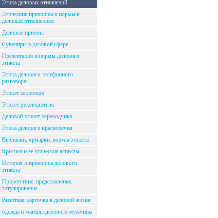
Этика деловых отношений
Этические принципы и нормы в
деловых отношениях
Деловые приемы
Сувениры в деловой сфере
Презентация и нормы делового
этикета
Этика делового телефонного
разговора
Этикет секретаря
Этикет руководителя
Деловой этикет переводчика
Этика делового красноречия
Выставки, ярмарки: нормы этикета
Критика и ее этические аспекты
История и принципы делового
этикета
Приветствие, представление,
титулирование
Визитная карточка в деловой жизни
одежда и манеры делового мужчины