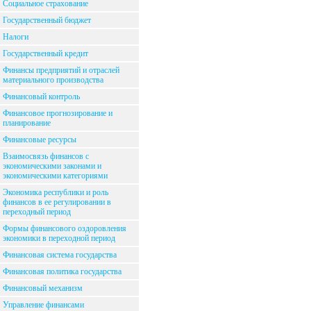
Социальное страхование
Государственный бюджет
Налоги
Государственный кредит
Финансы предприятий и отраслей
материального производства
Финансовый контроль
Финансовое прогнозирование и
планирование
Финансовые ресурсы
Взаимосвязь финансов с
экономическими законами и
экономическими категориями
Экономика республики и роль
финансов в ее регулировании в
переходный период
Формы финансового оздоровления
экономики в переходной период
Финансовая система государства
Финансовая политика государства
Финансовый механизм
Управление финансами