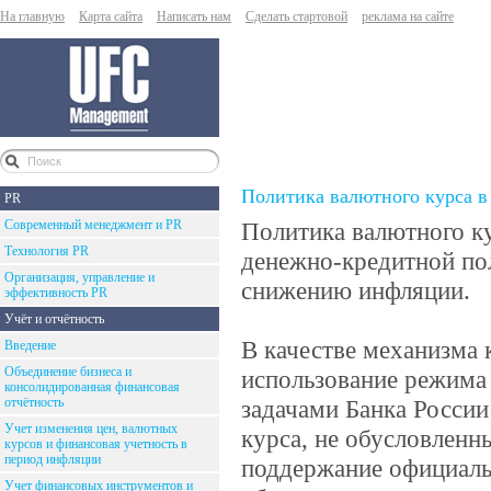
На главную
Карта сайта
Написать нам
Сделать стартовой
реклама на сайте
Политика валютного курса в 
PR
Современный менеджмент и PR
Политика валютного ку
Технология PR
денежно-кредитной пол
Организация, управление и
снижению инфляции.
эффективность PR
Учёт и отчётность
В качестве механизма 
Введение
Объединение бизнеса и
использование режима
консолидированная финансовая
отчётность
задачами Банка России
Учет изменения цен, валютных
курса, не обусловлен
курсов и финансовая учетность в
период инфляции
поддержание официаль
Учет финансовых инструментов и