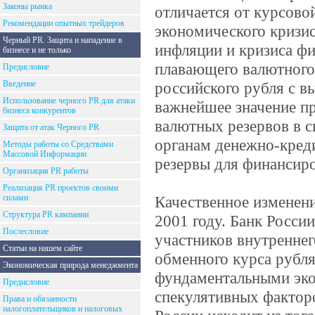
Законы рынка
отличается от курсово
Рекомендации опытных трейдеров
экономического кризис
Черный PR. Защита и нападение в
инфляции и кризиса ф
бизнесе и не только
плавающего валютного
Предисловие
Введение
российского рубля с в
Использование черного PR для атаки
важнейшее значение п
бизнеса конкурентов
валютных резервов в с
Защита от атак Черного PR
органам денежно-креди
Методы работы со Средствами
Массовой Информации
резервы для финансир
Организация PR работы
Реализация PR проектов своими
силами
Качественное изменени
Структура PR кампании
2001 году. Банк Росси
Послесловие
участников внутренне
Статьи на нашем сайте
обменного курса рубл
Экономическая природа менеджмента
фундаментальными эко
Предисловие
спекулятивных фактор
Права и обязанности
налогоплательщиков и налоговых