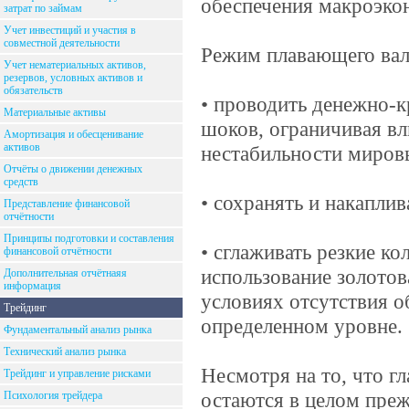
обеспечения макроэко
затрат по займам
Учет инвестиций и участия в
совместной деятельности
Режим плавающего вал
Учет нематериальных активов,
резервов, условных активов и
обязательств
• проводить денежно-
Материальные активы
шоков, ограничивая вл
Амортизация и обесценивание
активов
нестабильности мировы
Отчёты о движении денежных
средств
• сохранять и накапли
Представление финансовой
отчётности
Принципы подготовки и составления
• сглаживать резкие к
финансовой отчётности
использование золотов
Дополнительная отчётнаяя
информация
условиях отсутствия о
Трейдинг
определенном уровне.
Фундаментальный анализ рынка
Технический анализ рынка
Несмотря на то, что г
Трейдинг и управление рисками
остаются в целом преж
Психология трейдера