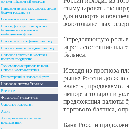
России исходит из тог
органов. Налоговый контроль.
стимулировать экспорт,
Неналоговые платежи, формирующие
бюджет государства
для импорта и обеспеч
Социальные налоговые режимы
золотовалютных резер
Налоги, формирующие целевые
бюджетные и социальные
внебюджетные фонды
Определяющую роль в 
Налоги на доходы физических лиц
играть состояние плат
Налогообложение юридических лиц
баланса.
Налоговоя система и налоговая
политика государства.
Экономическая природа налогов.
Исходя из прогноза пл
Основы налогообложения.
рынке России должно 
Бухгалтерский и налоговый учёт
Налоговая система Украины
валюты, продаваемой э
Введение
импорта товаров и усл
Финансовый менеджмент
предложения валюты бу
Основные положения
торгового баланса, оп
Аудит
Антикризисное управление
предприятием
Банк России продолжи