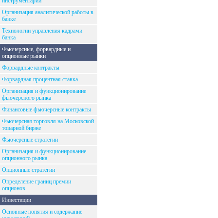
инструментарий
Организация аналитической работы в
банке
Технологии управления кадрами
банка
Фьючерсные, форвардные и
опционные рынки
Форвардные контракты
Форвардная процентная ставка
Организация и функционирование
фьючерсного рынка
Финансовые фьючерсные контракты
Фьючерсная торговля на Московской
товарной бирже
Фьючерсные стратегии
Организация и функционирование
опционного рынка
Опционные стратегии
Определение границ премии
опционов
Инвестиции
Основные понятия и содержание