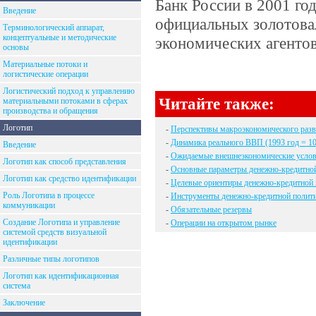
Банк России в 2001 г
Введение
официальных золотова
Терминологический аппарат,
концептуальные и методические
экономических агентов
основы
Материальные потоки и
логистические операции
Логистический подход к управлению
Читайте также:
материальными потоками в сферах
производства и обращения
Логотип
-
Перспективы макроэкономического разв
-
Динамика реального ВВП (1993 год = 1
Введение
-
Ожидаемые внешнеэкономические услов
Логотип как способ представления
-
Основные параметры денежно-кредитной
Логотип как средство идентификации
-
Целевые ориентиры денежно-кредитной п
Роль Логотипа в процессе
-
Инструменты денежно-кредитной полити
коммуникации
-
Обязательные резервы
Создание Логотипа и управление
-
Операции на открытом рынке
системой средств визуальной
идентификации
Различные типы логотипов
Логотип как идентификационная
система
Заключение