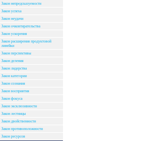
Закон непредсказуемости
Закон успеха
Закон неудачи
Закон очковтирательства
Закон ускорения
Закон расширения продуктовой
линейки
Закон перспективы
Закон деления
Закон лидерства
Закон категории
Закон сознания
Закон восприятия
Закон фокуса
Закон эксклюзивности
Закон лестницы
Закон двойственности
Закон противоположности
Закон ресурсов