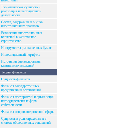
инвестиций
Экономическая сущность и
реализация инвестиционной
деятельности
Состав, содержание и оценка
инвестиционных проектов
Реализация инвестиционных
вложений в капитальное
строительство
Инструменты рынка ценных бумаг
Инвестиционный портфель
Источники финансирования
капитальных вложений
Теория финансов
Сущность финансов
Финансы государственных
предприятий и организаций
Финансы предприятий и организаций
негосударственных форм
собственности
Финансы непроизводственной сферы
Сущность и роль страхования в
системе общественных отношений