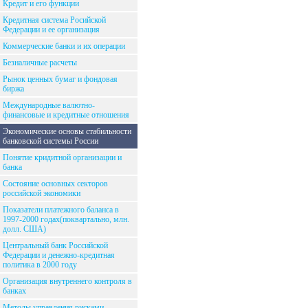
Кредит и его функции
Кредитная система Росийской
Федерации и ее организация
Коммерческие банки и их операции
Безналичные расчеты
Рынок ценных бумаг и фондовая
биржа
Международные валютно-
финансовые и кредитные отношения
Экономические основы стабильности
банковской системы России
Понятие кридитной организации и
банка
Состояние основных секторов
российской экономики
Показатели платежного баланса в
1997-2000 годах(поквартально, млн.
долл. США)
Центральный банк Российской
Федерации и денежно-кредитная
политика в 2000 году
Организация внутреннего контроля в
банках
Методы управления рисками