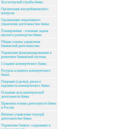
бухгалтерской службы банка
Организация внутрибанковского
контроля
Организация оперативного
управления деятельностью банка
Планирование - основная задача
высшего руководства банка
Общие основы управления
банковской деятельностью
Управление функционированием и
развитием банковской системы
Создание коммерческого банка
Ресурсы и капитал коммерческого
банка
Операции (сделки), риски и
надежность коммерческого банка
Основная цель коммерческой
деятельности банка
Правовые основы деятельности банка
в России
Внешнее управление текущей
деятельностью банка
Управление банком: содержание и