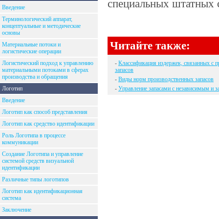
специальных штатных с
Введение
Терминологический аппарат,
концептуальные и методические
основы
Читайте также:
Материальные потоки и
логистические операции
Логистический подход к управлению
-
Классификация издержек, связанных с п
материальными потоками в сферах
запасов
производства и обращения
-
Виды норм производственных запасов
Логотип
-
Управление запасами с независимым и 
Введение
Логотип как способ представления
Логотип как средство идентификации
Роль Логотипа в процессе
коммуникации
Создание Логотипа и управление
системой средств визуальной
идентификации
Различные типы логотипов
Логотип как идентификационная
система
Заключение