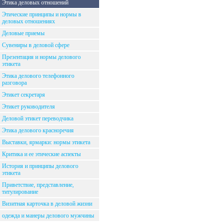
Этика деловых отношений
Этические принципы и нормы в
деловых отношениях
Деловые приемы
Сувениры в деловой сфере
Презентация и нормы делового
этикета
Этика делового телефонного
разговора
Этикет секретаря
Этикет руководителя
Деловой этикет переводчика
Этика делового красноречия
Выставки, ярмарки: нормы этикета
Критика и ее этические аспекты
История и принципы делового
этикета
Приветствие, представление,
титулирование
Визитная карточка в деловой жизни
одежда и манеры делового мужчины