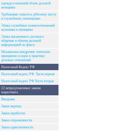
одежда и внешний облик деловой
женщины
Требование этикета к рfбочему месту
и служебному помещению
Этика служебных взаимоотношений
мужчины и женщины
Этика письменного делового
общения и обмена деловой
информацией по факсу
Механизмы внедрения этических
принципов и норм в практику
деловых отношений
Налоговый Кодекс РФ
Налоговый кодекс РФ. Часть первая
Налоговый кодекс РФ.Часть вторая
22 непредложенных закона
маркетинга
Введение
Закон жертвы
Закон атрибутов
Закон откровенности
Закон единственности