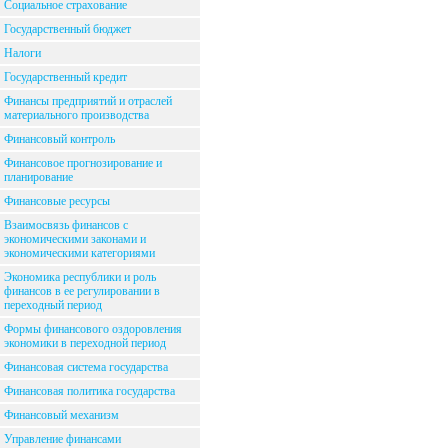
Социальное страхование
Государственный бюджет
Налоги
Государственный кредит
Финансы предприятий и отраслей
материального производства
Финансовый контроль
Финансовое прогнозирование и
планирование
Финансовые ресурсы
Взаимосвязь финансов с
экономическими законами и
экономическими категориями
Экономика республики и роль
финансов в ее регулировании в
переходный период
Формы финансового оздоровления
экономики в переходной период
Финансовая система государства
Финансовая политика государства
Финансовый механизм
Управление финансами