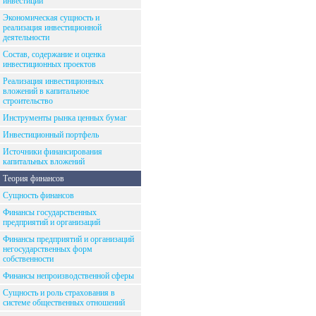
инвестиций
Экономическая сущность и
реализация инвестиционной
деятельности
Состав, содержание и оценка
инвестиционных проектов
Реализация инвестиционных
вложений в капитальное
строительство
Инструменты рынка ценных бумаг
Инвестиционный портфель
Источники финансирования
капитальных вложений
Теория финансов
Сущность финансов
Финансы государственных
предприятий и организаций
Финансы предприятий и организаций
негосударственных форм
собственности
Финансы непроизводственной сферы
Сущность и роль страхования в
системе общественных отношений