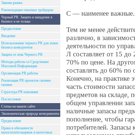
Законы рынка
Рекомендации опытных трейдеров
С — наименее важные.
Черный PR. Защита и нападение в
бизнесе и не только
Тем не менее действит
Предисловие
Введение
различно, в зависимос
Использование черного PR для атаки
деятельности по управ
бизнеса конкурентов
Л составляет от 15 до
Защита от атак Черного PR
70% по цене. На друг
Методы работы со Средствами
Массовой Информации
составлять до 60% по 
Организация PR работы
Конечно, на практике 
Реализация PR проектов своими
силами
часть стоимости запас
Структура PR кампании
предметов на складе,
Послесловие
общем управлении зап
Статьи на нашем сайте
наличные запасы предм
Экономическая природа менеджмента
пополнение, чтобы га
Предисловие
потребителей. Запасы 
Права и обязанности
налогоплательщиков и налоговых