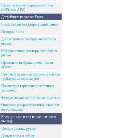
Развитие систем управления типа
ERP(типа APS)
Детрейдинг на рынке Forex
Forex-самый быстрорастущий рынок
История Forex
Долгосрочные факторы валютного
рынка
Краткосрочные факторы валютного
рынка
Правильно выбрать время - залог
успеха
Что такое валютные корреляции и как
трейдеры их используют
Параметры торговли в различных
условиях
Фундаментальные торговые стратегии
Описание и характеристики основных
валютных пар
Крах доллара и как извлечь из него
выгоду
Почему доллар рухнет
Деньги тогда и сейчас