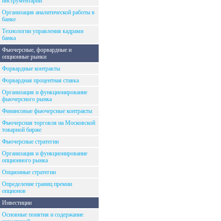
инструментарий
Организация аналитической работы в
банке
Технологии управления кадрами
банка
Фьючерсные, форвардные и
опционные рынки
Форвардные контракты
Форвардная процентная ставка
Организация и функционирование
фьючерсного рынка
Финансовые фьючерсные контракты
Фьючерсная торговля на Московской
товарной бирже
Фьючерсные стратегии
Организация и функционирование
опционного рынка
Опционные стратегии
Определение границ премии
опционов
Инвестиции
Основные понятия и содержание