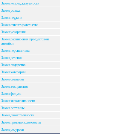
Закон непредсказуемости
Закон успеха
Закон неудачи
Закон очковтирательства
Закон ускорения
Закон расширения продуктовой
линейки
Закон перспективы
Закон деления
Закон лидерства
Закон категории
Закон сознания
Закон восприятия
Закон фокуса
Закон эксклюзивности
Закон лестницы
Закон двойственности
Закон противоположности
Закон ресурсов