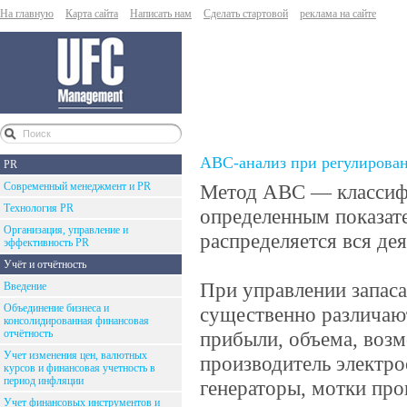
На главную
Карта сайта
Написать нам
Сделать стартовой
реклама на сайте
ABC-анализ при регулирован
PR
Современный менеджмент и PR
Метод ABC — классифи
Технология PR
определенным показате
Организация, управление и
распределяется вся де
эффективность PR
Учёт и отчётность
При управлении запаса
Введение
Объединение бизнеса и
существенно различаю
консолидированная финансовая
отчётность
прибыли, объема, возм
Учет изменения цен, валютных
производитель электро
курсов и финансовая учетность в
период инфляции
генераторы, мотки про
Учет финансовых инструментов и