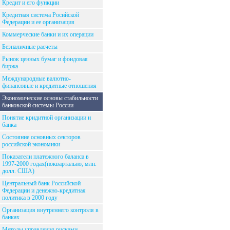
Кредит и его функции
Кредитная система Росийской
Федерации и ее организация
Коммерческие банки и их операции
Безналичные расчеты
Рынок ценных бумаг и фондовая
биржа
Международные валютно-
финансовые и кредитные отношения
Экономические основы стабильности
банковской системы России
Понятие кридитной организации и
банка
Состояние основных секторов
российской экономики
Показатели платежного баланса в
1997-2000 годах(поквартально, млн.
долл. США)
Центральный банк Российской
Федерации и денежно-кредитная
политика в 2000 году
Организация внутреннего контроля в
банках
Методы управления рисками