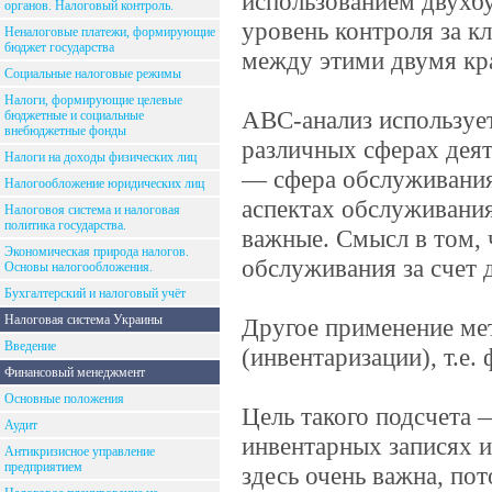
использованием двухб
органов. Налоговый контроль.
уровень контроля за к
Неналоговые платежи, формирующие
бюджет государства
между этими двумя кр
Социальные налоговые режимы
Налоги, формирующие целевые
АBC-анализ используе
бюджетные и социальные
внебюджетные фонды
различных сферах деят
Налоги на доходы физических лиц
— сфера обслуживания
Налогообложение юридических лиц
аспектах обслуживания
Налоговоя система и налоговая
политика государства.
важные. Смысл в том, 
Экономическая природа налогов.
обслуживания за счет 
Основы налогообложения.
Бухгалтерский и налоговый учёт
Налоговая система Украины
Другое применение ме
Введение
(инвентаризации), т.е.
Финансовый менеджмент
Основные положения
Цель такого подсчета 
Аудит
инвентарных записях 
Антикризисное управление
предприятием
здесь очень важна, по