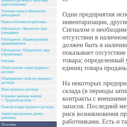
трудового договора в налоговых
правоотношениях
Основные права и обязанности
Одни предприятия исп
работодателя
инвентаризации, други
Права и обязанности работника
Сигналом о необходимо
Работодатель - Физическое лицо
(гражданин)
отсутствии в наличном
Работодатель - Индивидуальный
должен быть в наличии
предприниматель
Работодатель - Юридическое лицо
показывает отсутствие
(Организация)
товара; определенный 
Работник
единиц товара проданы
Общее понятие сторон трудового
договора
Общеправовые свойства трудового
На некоторых предпри
договора
склада (в периоды зат
Виды трудового договора
Основные значения понятия
контракты с внешними
<<Трудовой договор>>
запасов. Последний ме
Понятия и виды трудового договора
риск возникновения п
Защита персональных данных
работника
работниками. Есть и т
Логистика