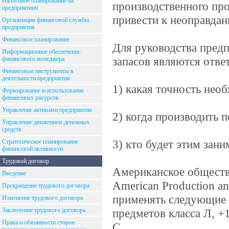
Налоговое планирование на
производственного про
предприятиии
привести к неоправдан
Организация финансовой службы
предприятия
Финансовое планирование
Для руководства пред
Информационное обеспечение
запасов являются отв
финансового менеджера
Финансовые инструменты в
деятельности предприятия
1) какая точность нео
Формирование и использование
финансовых рисурсов
Управление активами предприятия
2) когда производить п
Управление движением денежных
средств
3) кто будет этим зани
Стратегическое планирование
финансовой активности
Трудовой договор
Американское обществ
Введение
American Production a
Прекращение трудового договора
применять следующие п
Изменение трудового договора
Заключение трудового договора
предметов класса Л, +
Права и обязанности сторон
С.