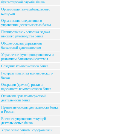
бухгалтерской службы банка
Организация внутрибанковского
контроля
Организация оперативного
управления деятельностью банка
Планирование - основная задача
высшего руководства банка
Общие основы управления
банковской деятельностью
Управление функционированием и
развитием банковской системы
Создание коммерческого банка
Ресурсы и капитал коммерческого
банка
Операции (сделки), риски и
надежность коммерческого банка
Основная цель коммерческой
деятельности банка
Правовые основы деятельности банка
в России
Внешнее управление текущей
деятельностью банка
Управление банком: содержание и