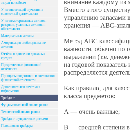
внимание каждому из 
затрат по займам
Вместо этого существ
Учет инвестиций и участия в
совместной деятельности
управлению запасами в
Учет нематериальных активов,
хранения — АВС-анал
резервов, условных активов и
обязательств
Материальные активы
Метод ABC классифици
Амортизация и обесценивание
активов
важности, обычно по 
Отчёты о движении денежных
выражении (т.е. денеж
средств
на годовой показатель 
Представление финансовой
отчётности
распределяется деятел
Принципы подготовки и составления
финансовой отчётности
Как правило, для клас
Дополнительная отчётнаяя
информация
класса предметов:
Трейдинг
Фундаментальный анализ рынка
А — очень важные;
Технический анализ рынка
Трейдинг и управление рисками
В — средней степени 
Психология трейдера