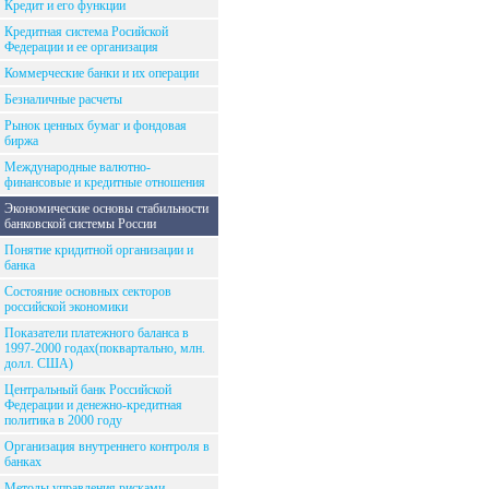
Кредит и его функции
Кредитная система Росийской
Федерации и ее организация
Коммерческие банки и их операции
Безналичные расчеты
Рынок ценных бумаг и фондовая
биржа
Международные валютно-
финансовые и кредитные отношения
Экономические основы стабильности
банковской системы России
Понятие кридитной организации и
банка
Состояние основных секторов
российской экономики
Показатели платежного баланса в
1997-2000 годах(поквартально, млн.
долл. США)
Центральный банк Российской
Федерации и денежно-кредитная
политика в 2000 году
Организация внутреннего контроля в
банках
Методы управления рисками