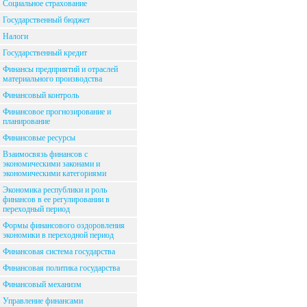
Социальное страхование
Государственный бюджет
Налоги
Государственный кредит
Финансы предприятий и отраслей
материального производства
Финансовый контроль
Финансовое прогнозирование и
планирование
Финансовые ресурсы
Взаимосвязь финансов с
экономическими законами и
экономическими категориями
Экономика республики и роль
финансов в ее регулировании в
переходный период
Формы финансового оздоровления
экономики в переходной период
Финансовая система государства
Финансовая политика государства
Финансовый механизм
Управление финансами