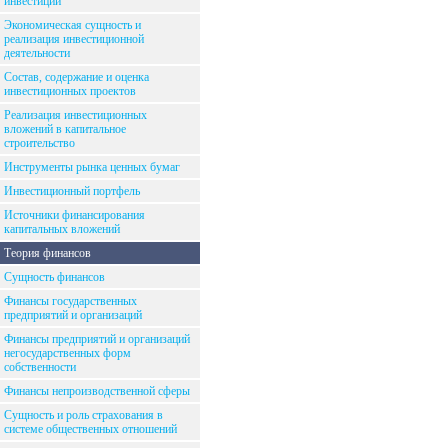
инвестиций
Экономическая сущность и
реализация инвестиционной
деятельности
Состав, содержание и оценка
инвестиционных проектов
Реализация инвестиционных
вложений в капитальное
строительство
Инструменты рынка ценных бумаг
Инвестиционный портфель
Источники финансирования
капитальных вложений
Теория финансов
Сущность финансов
Финансы государственных
предприятий и организаций
Финансы предприятий и организаций
негосударственных форм
собственности
Финансы непроизводственной сферы
Сущность и роль страхования в
системе общественных отношений