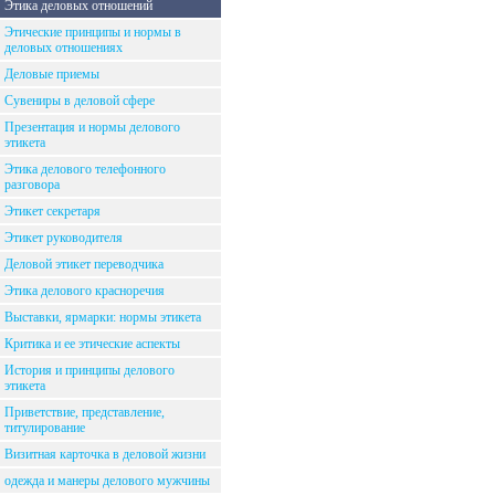
Этика деловых отношений
Этические принципы и нормы в
деловых отношениях
Деловые приемы
Сувениры в деловой сфере
Презентация и нормы делового
этикета
Этика делового телефонного
разговора
Этикет секретаря
Этикет руководителя
Деловой этикет переводчика
Этика делового красноречия
Выставки, ярмарки: нормы этикета
Критика и ее этические аспекты
История и принципы делового
этикета
Приветствие, представление,
титулирование
Визитная карточка в деловой жизни
одежда и манеры делового мужчины