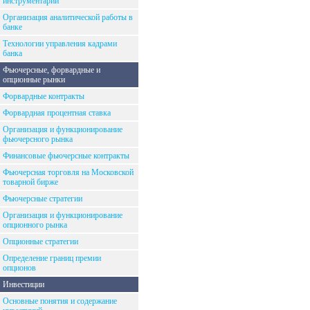
инструментарий
Организация аналитической работы в
банке
Технологии управления кадрами
банка
Фьючерсные, форвардные и
опционные рынки
Форвардные контракты
Форвардная процентная ставка
Организация и функционирование
фьючерсного рынка
Финансовые фьючерсные контракты
Фьючерсная торговля на Московской
товарной бирже
Фьючерсные стратегии
Организация и функционирование
опционного рынка
Опционные стратегии
Определение границ премии
опционов
Инвестиции
Основные понятия и содержание