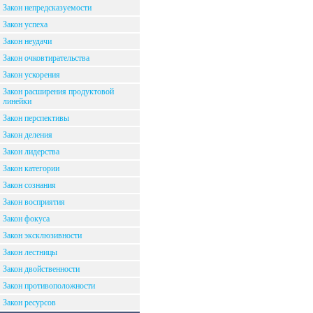
Закон непредсказуемости
Закон успеха
Закон неудачи
Закон очковтирательства
Закон ускорения
Закон расширения продуктовой
линейки
Закон перспективы
Закон деления
Закон лидерства
Закон категории
Закон сознания
Закон восприятия
Закон фокуса
Закон эксклюзивности
Закон лестницы
Закон двойственности
Закон противоположности
Закон ресурсов