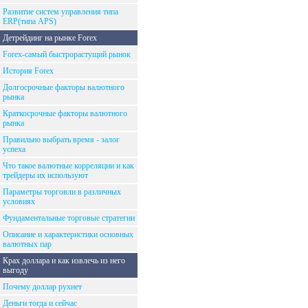
Развитие систем управления типа
ERP(типа APS)
Детрейдинг на рынке Forex
Forex-самый быстрорастущий рынок
История Forex
Долгосрочные факторы валютного
рынка
Краткосрочные факторы валютного
рынка
Правильно выбрать время - залог
успеха
Что такое валютные корреляции и как
трейдеры их используют
Параметры торговли в различных
условиях
Фундаментальные торговые стратегии
Описание и характеристики основных
валютных пар
Крах доллара и как извлечь из него
выгоду
Почему доллар рухнет
Деньги тогда и сейчас