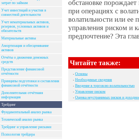
обстановке порождает 
затрат по займам
при операциях с вола
Учет инвестиций и участия в
совместной деятельности
волатильности или ее 
Учет нематериальных активов,
управления риском и к
резервов, условных активов и
обязательств
предпочтение? Эта гл
Материальные активы
Амортизация и обесценивание
активов
Отчёты о движении денежных
Читайте также:
средств
Представление финансовой
отчётности
-
Основы
-
Необходимые сведения
Принципы подготовки и составления
финансовой отчётности
-
Введение в торговлю волатильностью
-
Управление риском
Дополнительная отчётнаяя
информация
-
Оценка неустранимых рисков и доходно
Трейдинг
Фундаментальный анализ рынка
Технический анализ рынка
Трейдинг и управление рисками
Психология трейдера