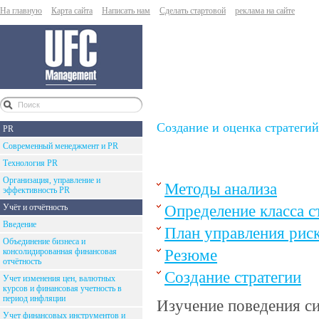
На главную
Карта сайта
Написать нам
Сделать стартовой
реклама на сайте
Создание и оценка стратегий
PR
Современный менеджмент и PR
Технология PR
Организация, управление и
Методы анализа
эффективность PR
Определение класса с
Учёт и отчётность
Введение
План управления рис
Объединение бизнеса и
Резюме
консолидированная финансовая
отчётность
Создание стратегии
Учет изменения цен, валютных
курсов и финансовая учетность в
период инфляции
Изучение поведения с
Учет финансовых инструментов и