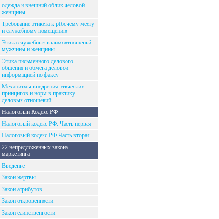
одежда и внешний облик деловой
женщины
Требование этикета к рfбочему месту
и служебному помещению
Этика служебных взаимоотношений
мужчины и женщины
Этика письменного делового
общения и обмена деловой
информацией по факсу
Механизмы внедрения этических
принципов и норм в практику
деловых отношений
Налоговый Кодекс РФ
Налоговый кодекс РФ. Часть первая
Налоговый кодекс РФ.Часть вторая
22 непредложенных закона
маркетинга
Введение
Закон жертвы
Закон атрибутов
Закон откровенности
Закон единственности