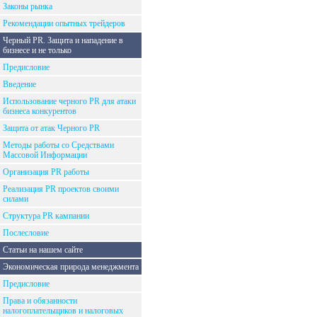
Законы рынка
Рекомендации опытных трейдеров
Черный PR. Защита и нападение в
бизнесе и не только
Предисловие
Введение
Использование черного PR для атаки
бизнеса конкурентов
Защита от атак Черного PR
Методы работы со Средствами
Массовой Информации
Организация PR работы
Реализация PR проектов своими
силами
Структура PR кампании
Послесловие
Статьи на нашем сайте
Экономическая природа менеджмента
Предисловие
Права и обязанности
налогоплательщиков и налоговых