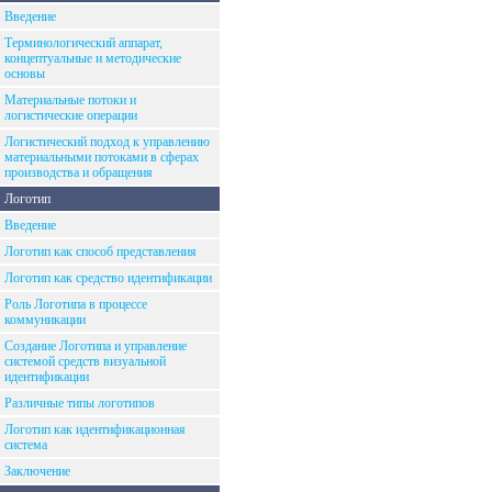
Введение
Терминологический аппарат,
концептуальные и методические
основы
Материальные потоки и
логистические операции
Логистический подход к управлению
материальными потоками в сферах
производства и обращения
Логотип
Введение
Логотип как способ представления
Логотип как средство идентификации
Роль Логотипа в процессе
коммуникации
Создание Логотипа и управление
системой средств визуальной
идентификации
Различные типы логотипов
Логотип как идентификационная
система
Заключение