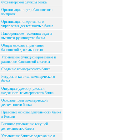
бухгалтерской службы банка
Организация внутрибанковского
контроля
Организация оперативного
управления деятельностью банка
Планирование - основная задача
высшего руководства банка
Общие основы управления
банковской деятельностью
Управление функционированием и
развитием банковской системы
Создание коммерческого банка
Ресурсы и капитал коммерческого
банка
Операции (сделки), риски и
надежность коммерческого банка
Основная цель коммерческой
деятельности банка
Правовые основы деятельности банка
в России
Внешнее управление текущей
деятельностью банка
Управление банком: содержание и