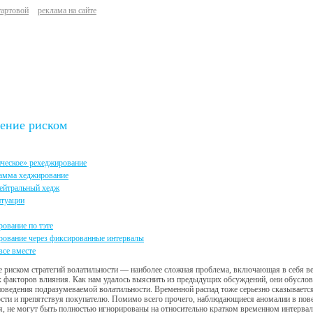
тартовой
реклама на сайте
ение риском
ческое» рехеджирование
гамма хеджирование
нейтральный хедж
итуации
ование по тэте
рование через фиксированные интервалы
все вместе
 риском стратегий волатильности — наиболее сложная проблема, включающая в себя ве
 факторов влияния. Как нам удалось выяснить из предыдущих обсуждений, они обуслов
оведения подразумеваемой волатильности. Временной распад тоже серьезно сказывается 
сти и препятствуя покупателю. Помимо всего прочего, наблюдающиеся аномалии в пов
я, не могут быть полностью игнорированы на относительно кратком временном интервале