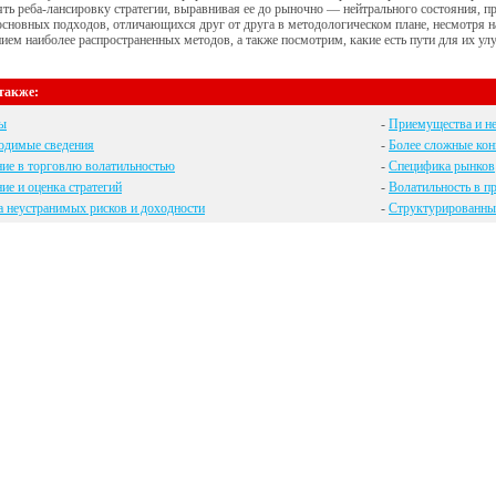
ть реба-лансировку стратегии, выравнивая ее до рыночно — нейтрального состояния, п
основных подходов, отличающихся друг от друга в методологическом плане, несмотря н
ием наиболее распространенных методов, а также посмотрим, какие есть пути для их ул
также:
ы
-
Приемущества и не
одимые сведения
-
Более сложные кон
ие в торговлю волатильностью
-
Специфика рынков
ие и оценка стратегий
-
Волатильность в п
 неустранимых рисков и доходности
-
Структурированные