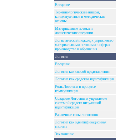
Введение
Терминологический аппарат,
концептуальные и методические
основы
Материальные потоки и
логистические операции
Логистический подход к управлению
материальными потоками в сферах
производства и обращения
Логотип
Введение
Логотип как способ представления
Логотип как средство идентификации
Роль Логотипа в процессе
коммуникации
Создание Логотипа и управление
системой средств визуальной
идентификации
Различные типы логотипов
Логотип как идентификационная
система
Заключение