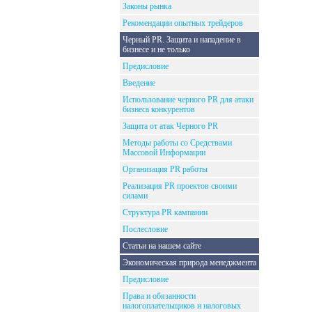
Законы рынка
Рекомендации опытных трейдеров
Черный PR. Защита и нападение в
бизнесе и не только
Предисловие
Введение
Использование черного PR для атаки
бизнеса конкурентов
Защита от атак Черного PR
Методы работы со Средствами
Массовой Информации
Организация PR работы
Реализация PR проектов своими
силами
Структура PR кампании
Послесловие
Статьи на нашем сайте
Экономическая природа менеджмента
Предисловие
Права и обязанности
налогоплательщиков и налоговых