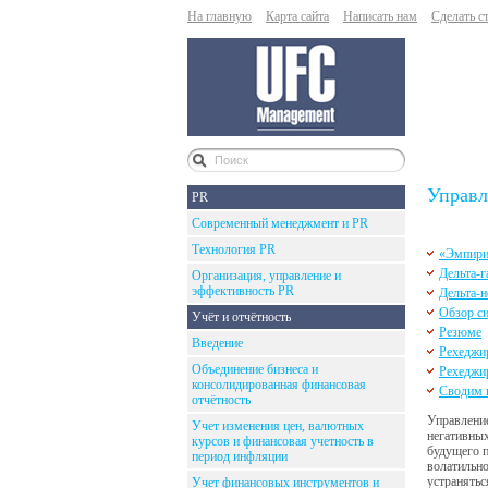
На главную
Карта сайта
Написать нам
Сделать с
Управл
PR
Современный менеджмент и PR
Технология PR
«Эмпири
Дельта-
Организация, управление и
эффективность PR
Дельта-
Обзор с
Учёт и отчётность
Резюме
Введение
Рехеджир
Объединение бизнеса и
Рехеджи
консолидированная финансовая
Сводим 
отчётность
Управление
Учет изменения цен, валютных
негативных
курсов и финансовая учетность в
будущего п
период инфляции
волатильно
устранятьс
Учет финансовых инструментов и