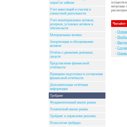
осуществля
затрат по займам
несколько 
Учет инвестиций и участия в
рассмотрен
совместной деятельности
Учет нематериальных активов,
Читайте 
резервов, условных активов и
обязательств
-
Основ
Материальные активы
-
Необх
Амортизация и обесценивание
-
Введен
активов
-
Создан
Отчёты о движении денежных
-
Оценка
средств
Представление финансовой
отчётности
Принципы подготовки и составления
финансовой отчётности
Дополнительная отчётнаяя
информация
Трейдинг
Фундаментальный анализ рынка
Технический анализ рынка
Трейдинг и управление рисками
Психология трейдера