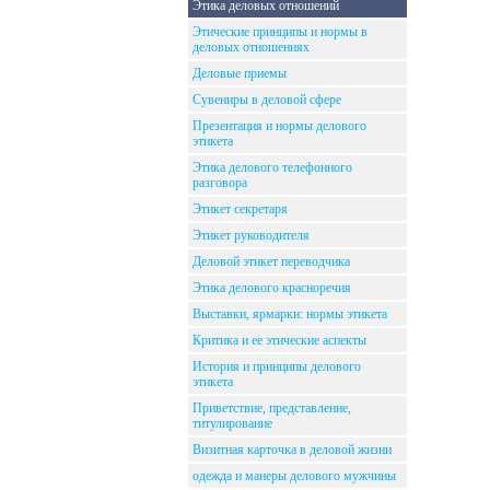
Этика деловых отношений
Этические принципы и нормы в
деловых отношениях
Деловые приемы
Сувениры в деловой сфере
Презентация и нормы делового
этикета
Этика делового телефонного
разговора
Этикет секретаря
Этикет руководителя
Деловой этикет переводчика
Этика делового красноречия
Выставки, ярмарки: нормы этикета
Критика и ее этические аспекты
История и принципы делового
этикета
Приветствие, представление,
титулирование
Визитная карточка в деловой жизни
одежда и манеры делового мужчины