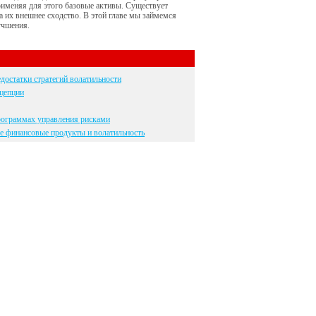
рименяя для этого базовые активы. Существует
а их внешнее сходство. В этой главе мы займемся
учшения.
достатки стратегий волатильности
цепции
рограммах управления рисками
 финансовые продукты и волатильность