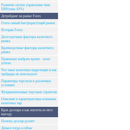
Развитие систем управления типа
ERP(типа APS)
Детрейдинг на рынке Forex
Forex-самый быстрорастущий рынок
История Forex
Долгосрочные факторы валютного
рынка
Краткосрочные факторы валютного
рынка
Правильно выбрать время - залог
успеха
Что такое валютные корреляции и как
трейдеры их используют
Параметры торговли в различных
условиях
Фундаментальные торговые стратегии
Описание и характеристики основных
валютных пар
Крах доллара и как извлечь из него
выгоду
Почему доллар рухнет
Деньги тогда и сейчас