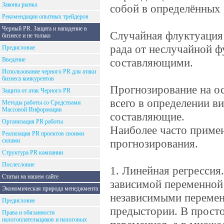
Законы рынка
собой в определённых
Рекомендации опытных трейдеров
Черный PR. Защита и нападение в
Случайная флуктуация 
бизнесе и не только
рада от неслучайной ф
Предисловие
Введение
составляющими.
Использование черного PR для атаки
бизнеса конкурентов
Прогнозирование на о
Защита от атак Черного PR
всего в определении 
Методы работы со Средствами
Массовой Информации
составляющие.
Организация PR работы
Наиболее часто приме
Реализация PR проектов своими
силами
прогнозирования.
Структура PR кампании
Послесловие
1. Линейная регрессия
Статьи на нашем сайте
зависимой переменной 
Экономическая природа менеджмента
независимыми перемен
Предисловие
предыстории. В просто
Права и обязанности
налогоплательщиков и налоговых