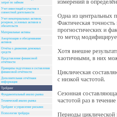
измерений в определё
затрат по займам
Учет инвестиций и участия в
совместной деятельности
Одна из центральных п
Учет нематериальных активов,
Фактическая точность 
резервов, условных активов и
обязательств
прогностических и фак
Материальные активы
то метод модифицирует
Амортизация и обесценивание
активов
Отчёты о движении денежных
Хотя внешне результат
средств
хаотичными, в них мо
Представление финансовой
отчётности
Принципы подготовки и составления
Циклическая составляю
финансовой отчётности
с низкой частотой.
Дополнительная отчётнаяя
информация
Трейдинг
Сезонная составляюща
Фундаментальный анализ рынка
частотой раз в течение 
Технический анализ рынка
Трейдинг и управление рисками
Периоды циклической 
Психология трейдера