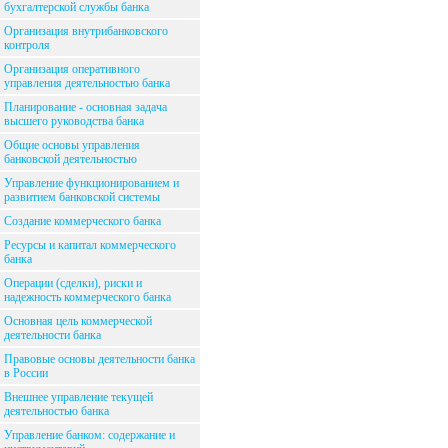
бухгалтерской службы банка
Организация внутрибанковского
контроля
Организация оперативного
управления деятельностью банка
Планирование - основная задача
высшего руководства банка
Общие основы управления
банковской деятельностью
Управление функционированием и
развитием банковской системы
Создание коммерческого банка
Ресурсы и капитал коммерческого
банка
Операции (сделки), риски и
надежность коммерческого банка
Основная цель коммерческой
деятельности банка
Правовые основы деятельности банка
в России
Внешнее управление текущей
деятельностью банка
Управление банком: содержание и