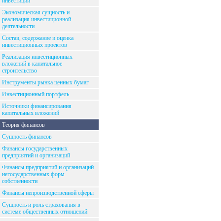
инвестиций
Экономическая сущность и
реализация инвестиционной
деятельности
Состав, содержание и оценка
инвестиционных проектов
Реализация инвестиционных
вложений в капитальное
строительство
Инструменты рынка ценных бумаг
Инвестиционный портфель
Источники финансирования
капитальных вложений
Теория финансов
Сущность финансов
Финансы государственных
предприятий и организаций
Финансы предприятий и организаций
негосударственных форм
собственности
Финансы непроизводственной сферы
Сущность и роль страхования в
системе общественных отношений