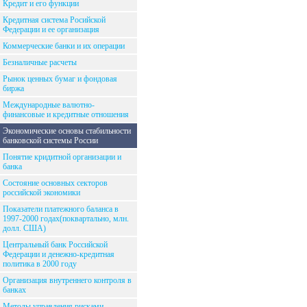
Кредит и его функции
Кредитная система Росийской
Федерации и ее организация
Коммерческие банки и их операции
Безналичные расчеты
Рынок ценных бумаг и фондовая
биржа
Международные валютно-
финансовые и кредитные отношения
Экономические основы стабильности
банковской системы России
Понятие кридитной организации и
банка
Состояние основных секторов
российской экономики
Показатели платежного баланса в
1997-2000 годах(поквартально, млн.
долл. США)
Центральный банк Российской
Федерации и денежно-кредитная
политика в 2000 году
Организация внутреннего контроля в
банках
Методы управления рисками