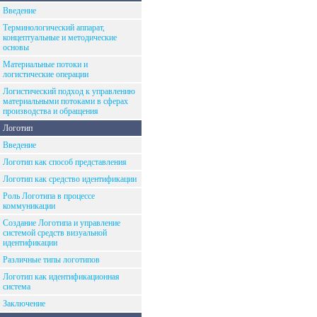
Введение
Терминологический аппарат,
концептуальные и методические
основы
Материальные потоки и
логистические операции
Логистический подход к управлению
материальными потоками в сферах
производства и обращения
Логотип
Введение
Логотип как способ представления
Логотип как средство идентификации
Роль Логотипа в процессе
коммуникации
Создание Логотипа и управление
системой средств визуальной
идентификации
Различные типы логотипов
Логотип как идентификационная
система
Заключение