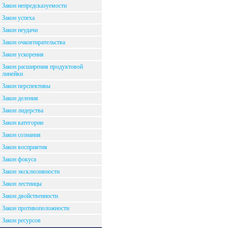
Закон непредсказуемости
Закон успеха
Закон неудачи
Закон очковтирательства
Закон ускорения
Закон расширения продуктовой
линейки
Закон перспективы
Закон деления
Закон лидерства
Закон категории
Закон сознания
Закон восприятия
Закон фокуса
Закон эксклюзивности
Закон лестницы
Закон двойственности
Закон противоположности
Закон ресурсов