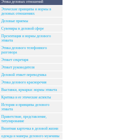
Этика деловых отношений
Этические принципы и нормы в
деловых отношениях
Деловые приемы
Сувениры в деловой сфере
Презентация и нормы делового
этикета
Этика делового телефонного
разговора
Этикет секретаря
Этикет руководителя
Деловой этикет переводчика
Этика делового красноречия
Выставки, ярмарки: нормы этикета
Критика и ее этические аспекты
История и принципы делового
этикета
Приветствие, представление,
титулирование
Визитная карточка в деловой жизни
одежда и манеры делового мужчины