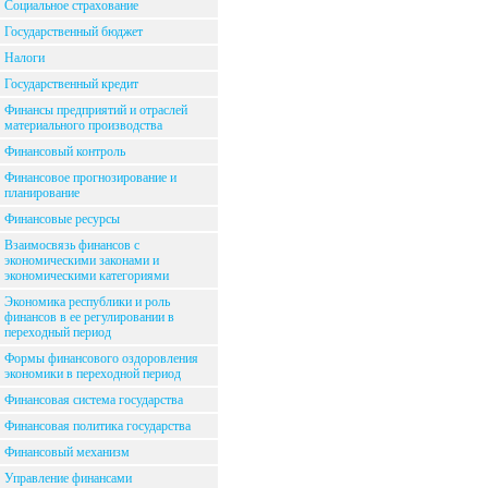
Социальное страхование
Государственный бюджет
Налоги
Государственный кредит
Финансы предприятий и отраслей
материального производства
Финансовый контроль
Финансовое прогнозирование и
планирование
Финансовые ресурсы
Взаимосвязь финансов с
экономическими законами и
экономическими категориями
Экономика республики и роль
финансов в ее регулировании в
переходный период
Формы финансового оздоровления
экономики в переходной период
Финансовая система государства
Финансовая политика государства
Финансовый механизм
Управление финансами