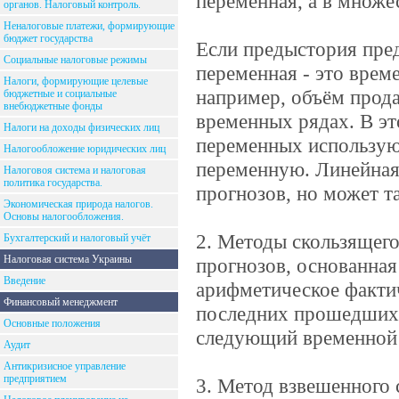
переменная, а в множе
органов. Налоговый контроль.
Неналоговые платежи, формирующие
бюджет государства
Если предыстория пред
Социальные налоговые режимы
переменная - это врем
Налоги, формирующие целевые
например, объём прода
бюджетные и социальные
внебюджетные фонды
временных рядах. В эт
Налоги на доходы физических лиц
переменных использую
Налогообложение юридических лиц
переменную. Линейная
Налоговоя система и налоговая
политика государства.
прогнозов, но может т
Экономическая природа налогов.
Основы налогообложения.
2. Методы скользящего
Бухгалтерский и налоговый учёт
Налоговая система Украины
прогнозов, основанная
Введение
арифметическое факти
Финансовый менеджмент
последних прошедших 
Основные положения
следующий временной 
Аудит
Антикризисное управление
предприятием
3. Метод взвешенного 