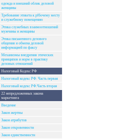
одежда и внешний облик деловой
женщины
Требование этикета к рfбочему месту
и служебному помещению
Этика служебных взаимоотношений
мужчины и женщины
Этика письменного делового
общения и обмена деловой
информацией по факсу
Механизмы внедрения этических
принципов и норм в практику
деловых отношений
Налоговый Кодекс РФ
Налоговый кодекс РФ. Часть первая
Налоговый кодекс РФ.Часть вторая
22 непредложенных закона
маркетинга
Введение
Закон жертвы
Закон атрибутов
Закон откровенности
Закон единственности