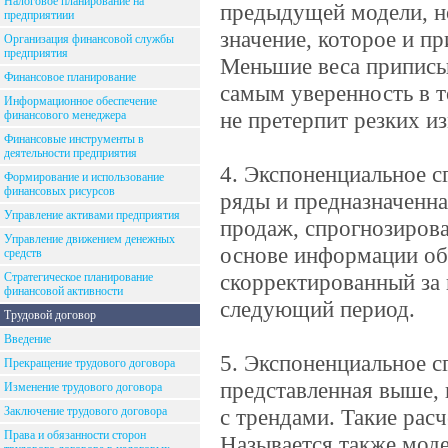
Налоговое планирование на
предыдущей модели, но
предприятиии
значение, которое и п
Организация финансовой службы
предприятия
Меньшие веса приписы
Финансовое планирование
самым уверенность в 
Информационное обеспечение
не претерпит резких и
финансового менеджера
Финансовые инструменты в
деятельности предприятия
4. Экспоненциальное 
Формирование и использование
финансовых рисурсов
ряды и предназначенна
Управление активами предприятия
продаж, спрогнозирова
Управление движением денежных
основе информации об
средств
скорректированный за 
Стратегическое планирование
финансовой активности
следующий период.
Трудовой договор
Введение
5. Экспоненциальное сг
Прекращение трудового договора
представленная выше,
Изменение трудового договора
Заключение трудового договора
с трендами. Такие рас
Права и обязанности сторон
Называется также мод