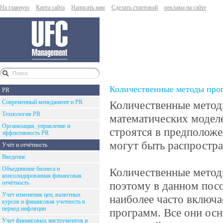
На главную
Карта сайта
Написать нам
Сделать стартовой
реклама на сайте
Количественные методы про
PR
Современный менеджмент и PR
Количественные метод
Технология PR
математических модел
Организация, управление и
строятся в предположе
эффективность PR
могут быть распростра
Учёт и отчётность
Введение
Объединение бизнеса и
Количественные метод
консолидированная финансовая
отчётность
поэтому в данном пос
Учет изменения цен, валютных
наиболее часто включа
курсов и финансовая учетность в
период инфляции
программ. Все они ос
Учет финансовых инструментов и