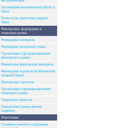
инструментарий
Организация аналитической работы в
банке
Технологии управления кадрами
банка
Фьючерсные, форвардные и
опционные рынки
Форвардные контракты
Форвардная процентная ставка
Организация и функционирование
фьючерсного рынка
Финансовые фьючерсные контракты
Фьючерсная торговля на Московской
товарной бирже
Фьючерсные стратегии
Организация и функционирование
опционного рынка
Опционные стратегии
Определение границ премии
опционов
Инвестиции
Основные понятия и содержание