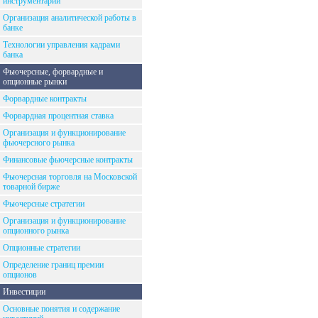
инструментарий
Организация аналитической работы в
банке
Технологии управления кадрами
банка
Фьючерсные, форвардные и
опционные рынки
Форвардные контракты
Форвардная процентная ставка
Организация и функционирование
фьючерсного рынка
Финансовые фьючерсные контракты
Фьючерсная торговля на Московской
товарной бирже
Фьючерсные стратегии
Организация и функционирование
опционного рынка
Опционные стратегии
Определение границ премии
опционов
Инвестиции
Основные понятия и содержание