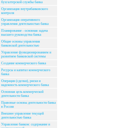
бухгалтерской службы банка
Организация внутрибанковского
контроля
Организация оперативного
управления деятельностью банка
Планирование - основная задача
высшего руководства банка
Общие основы управления
банковской деятельностью
Управление функционированием и
развитием банковской системы
Создание коммерческого банка
Ресурсы и капитал коммерческого
банка
Операции (сделки), риски и
надежность коммерческого банка
Основная цель коммерческой
деятельности банка
Правовые основы деятельности банка
в России
Внешнее управление текущей
деятельностью банка
Управление банком: содержание и