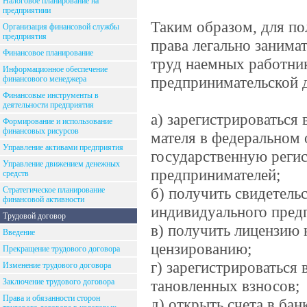
Налоговое планирование на
предприятиии
Таким образом, для по
Организация финансовой службы
предприятия
права легально занима
Финансовое планирование
труд наемных работник
Информационное обеспечение
предпринимательской 
финансового менеджера
Финансовые инструменты в
деятельности предприятия
а) зарегистрироваться
Формирование и использование
финансовых рисурсов
мателя в федеральном
Управление активами предприятия
государственную реги
Управление движением денежных
предпринимателей;
средств
б) получить свидетель
Стратегическое планирование
финансовой активности
индивидуального пред
Трудовой договор
в) получить лицензию 
Введение
цензированию;
Прекращение трудового договора
г) зарегистрироваться
Изменение трудового договора
Заключение трудового договора
тановленных взносов;
Права и обязанности сторон
д) открыть счета в банк