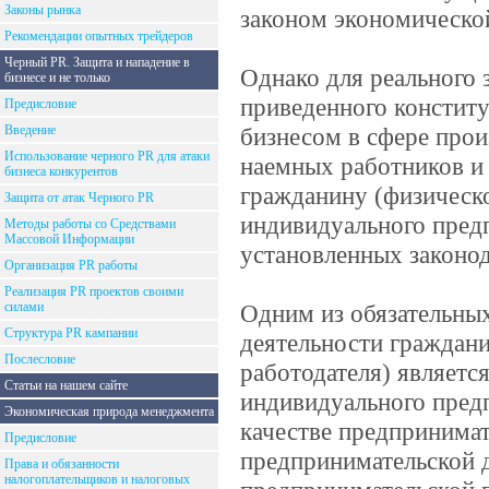
Законы рынка
законом экономической
Рекомендации опытных трейдеров
Черный PR. Защита и нападение в
Однако для реального 
бизнесе и не только
приведенного констит
Предисловие
Введение
бизнесом в сфере прои
Использование черного PR для атаки
наемных работников и
бизнеса конкурентов
гражданину (физическ
Защита от атак Черного PR
индивидуального предп
Методы работы со Средствами
Массовой Информации
установленных законод
Организация PR работы
Реализация PR проектов своими
силами
Одним из обязательны
Структура PR кампании
деятельности граждани
Послесловие
работодателя) является
Статьи на нашем сайте
индивидуального предп
Экономическая природа менеджмента
качестве предпринимат
Предисловие
предпринимательской де
Права и обязанности
налогоплательщиков и налоговых