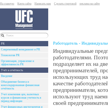
На главную
Карта сайта
Написать нам
Сделать стартовой
реклама на сайте
Работодатель - Индивидуал
PR
Современный менеджмент и PR
Индивидуальные предп
Технология PR
работодателями. Поэто
Организация, управление и
подразделяет их на дв
эффективность PR
предпринимателей, про
Учёт и отчётность
использующих труд на
Введение
Объединение бизнеса и
качестве работодателе
консолидированная финансовая
отчётность
предприниматели, кото
Учет изменения цен, валютных
используют труд наем
курсов и финансовая учетность в
период инфляции
своей предприниматель
Учет финансовых инструментов и