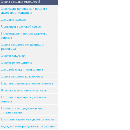
Этика деловых отношений
Этические принципы и нормы в
деловых отношениях
Деловые приемы
Сувениры в деловой сфере
Презентация и нормы делового
этикета
Этика делового телефонного
разговора
Этикет секретаря
Этикет руководителя
Деловой этикет переводчика
Этика делового красноречия
Выставки, ярмарки: нормы этикета
Критика и ее этические аспекты
История и принципы делового
этикета
Приветствие, представление,
титулирование
Визитная карточка в деловой жизни
одежда и манеры делового мужчины