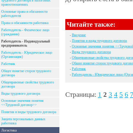
трудового договора в налоговых
правоотношениях
Основные права и обязанности
работодателя
Читайте также:
Права и обязанности работника
Работодатель - Физическое лицо
(гражданин)
-
Введение
-
Понятия и виды трудового договора
Работодатель - Индивидуальный
предприниматель
-
Основные значения понятия <<Трудово
-
Виды трудового договора
Работодатель - Юридическое лицо
(Организация)
-
Общеправовые свойства трудового дого
-
Общее понятие сторон трудового догово
Работник
-
Работник
Общее понятие сторон трудового
-
Работодатель - Юридическое лицо (Орга
договора
Общеправовые свойства трудового
договора
Страницы:
1
2
3
4
5
6
Виды трудового договора
Основные значения понятия
<<Трудовой договор>>
Понятия и виды трудового договора
Защита персональных данных
работника
Логистика