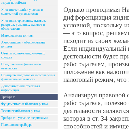
затрат по займам
Однако проводимая На
Учет инвестиций и участия в
совместной деятельности
дифференциация индив
Учет нематериальных активов,
условной, поскольку и
резервов, условных активов и
обязательств
— это вопрос, решаем
Материальные активы
исходит из своих жела
Амортизация и обесценивание
активов
Если индивидуальный 
Отчёты о движении денежных
деятельности будет пр
средств
работодателем, произв
Представление финансовой
отчётности
положение как налогоп
Принципы подготовки и составления
налоговый режим, что 
финансовой отчётности
Дополнительная отчётнаяя
информация
Анализируя правовой 
Трейдинг
работодателя, полезно
Фундаментальный анализ рынка
деятельности являютс
Технический анализ рынка
которая в ст. 34 закре
Трейдинг и управление рисками
способностей и имуще
Психология трейдера