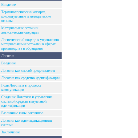
Введение
Терминологический аппарат,
концептуальные и методические
основы
Материальные потоки и
логистические операции
Логистический подход к управлению
материальными потоками в сферах
производства и обращения
Логотип
Введение
Логотип как способ представления
Логотип как средство идентификации
Роль Логотипа в процессе
коммуникации
Создание Логотипа и управление
системой средств визуальной
идентификации
Различные типы логотипов
Логотип как идентификационная
система
Заключение