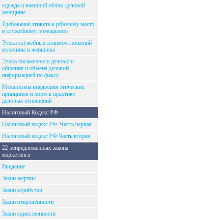
одежда и внешний облик деловой
женщины
Требование этикета к рfбочему месту
и служебному помещению
Этика служебных взаимоотношений
мужчины и женщины
Этика письменного делового
общения и обмена деловой
информацией по факсу
Механизмы внедрения этических
принципов и норм в практику
деловых отношений
Налоговый Кодекс РФ
Налоговый кодекс РФ. Часть первая
Налоговый кодекс РФ.Часть вторая
22 непредложенных закона
маркетинга
Введение
Закон жертвы
Закон атрибутов
Закон откровенности
Закон единственности