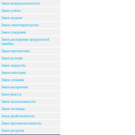
Закон непредсказуемости
Закон успеха
Закон неудачи
Закон очковтирательства
Закон ускорения
Закон расширения продуктовой
линейки
Закон перспективы
Закон деления
Закон лидерства
Закон категории
Закон сознания
Закон восприятия
Закон фокуса
Закон эксклюзивности
Закон лестницы
Закон двойственности
Закон противоположности
Закон ресурсов