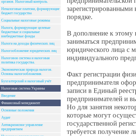
предпринимательской п
органов. Налоговый контроль.
зарегистрированными 
Неналоговые платежи, формирующие
бюджет государства
порядке.
Социальные налоговые режимы
Налоги, формирующие целевые
В дополнение к этому в
бюджетные и социальные
внебюджетные фонды
заниматься предприним
Налоги на доходы физических лиц
юридического лица с м
Налогообложение юридических лиц
индивидуального пред
Налоговоя система и налоговая
политика государства.
Экономическая природа налогов.
Факт регистрации физи
Основы налогообложения.
предпринимателя офор
Бухгалтерский и налоговый учёт
Налоговая система Украины
записи в Единый реест
Введение
предпринимателей и вы
Финансовый менеджмент
Но для занятия некот
Основные положения
которые могут осущест
Аудит
государственной регис
Антикризисное управление
предприятием
требуется получение л