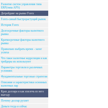
Развитие систем управления типа
ERP(типа APS)
Детрейдинг на рынке Forex
Forex-самый быстрорастущий рынок
История Forex
Долгосрочные факторы валютного
рынка
Краткосрочные факторы валютного
рынка
Правильно выбрать время - залог
успеха
Что такое валютные корреляции и как
трейдеры их используют
Параметры торговли в различных
условиях
Фундаментальные торговые стратегии
Описание и характеристики основных
валютных пар
Крах доллара и как извлечь из него
выгоду
Почему доллар рухнет
Деньги тогда и сейчас