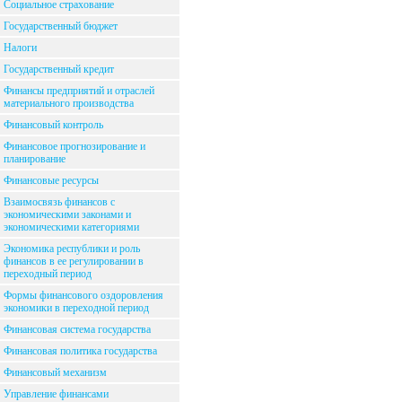
Социальное страхование
Государственный бюджет
Налоги
Государственный кредит
Финансы предприятий и отраслей
материального производства
Финансовый контроль
Финансовое прогнозирование и
планирование
Финансовые ресурсы
Взаимосвязь финансов с
экономическими законами и
экономическими категориями
Экономика республики и роль
финансов в ее регулировании в
переходный период
Формы финансового оздоровления
экономики в переходной период
Финансовая система государства
Финансовая политика государства
Финансовый механизм
Управление финансами