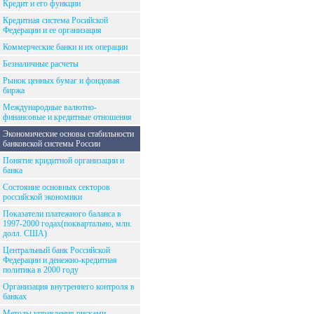
Кредит и его функции
Кредитная система Росийской
Федерации и ее организация
Коммерческие банки и их операции
Безналичные расчеты
Рынок ценных бумаг и фондовая
биржа
Международные валютно-
финансовые и кредитные отношения
Экономические основы стабильности
банковской системы России
Понятие кридитной организации и
банка
Состояние основных секторов
российской экономики
Показатели платежного баланса в
1997-2000 годах(поквартально, млн.
долл. США)
Центральный банк Российской
Федерации и денежно-кредитная
политика в 2000 году
Организация внутреннего контроля в
банках
Методы управления рисками