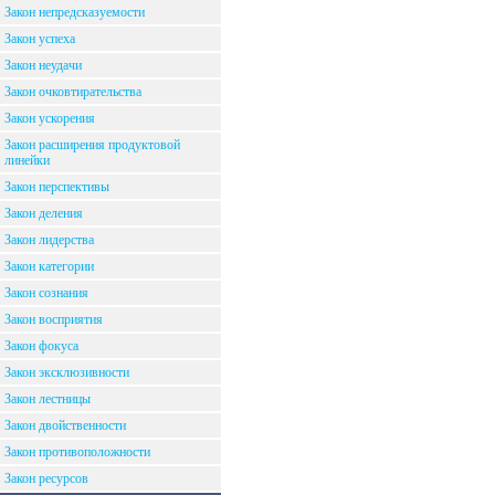
Закон непредсказуемости
Закон успеха
Закон неудачи
Закон очковтирательства
Закон ускорения
Закон расширения продуктовой
линейки
Закон перспективы
Закон деления
Закон лидерства
Закон категории
Закон сознания
Закон восприятия
Закон фокуса
Закон эксклюзивности
Закон лестницы
Закон двойственности
Закон противоположности
Закон ресурсов