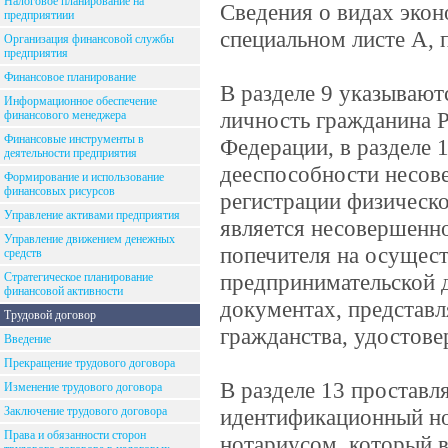
Налоговое планирование на
Сведения о видах экон
предприятиии
специальном листе А,
Организация финансовой службы
предприятия
Финансовое планирование
В разделе 9 указываю
Информационное обеспечение
личность гражданина 
финансового менеджера
Финансовые инструменты в
Федерации, в разделе 
деятельности предприятия
дееспособности несов
Формирование и использование
финансовых рисурсов
регистрации физическо
Управление активами предприятия
является несовершенно
Управление движением денежных
попечителя на осущес
средств
предпринимательской д
Стратегическое планирование
финансовой активности
документах, представ
Трудовой договор
гражданства, удостове
Введение
Прекращение трудового договора
В разделе 13 проставля
Изменение трудового договора
Заключение трудового договора
идентификационный но
Права и обязанности сторон
нотариусом, который в 