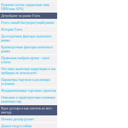
Развитие систем управления типа
ERP(типа APS)
Детрейдинг на рынке Forex
Forex-самый быстрорастущий рынок
История Forex
Долгосрочные факторы валютного
рынка
Краткосрочные факторы валютного
рынка
Правильно выбрать время - залог
успеха
Что такое валютные корреляции и как
трейдеры их используют
Параметры торговли в различных
условиях
Фундаментальные торговые стратегии
Описание и характеристики основных
валютных пар
Крах доллара и как извлечь из него
выгоду
Почему доллар рухнет
Деньги тогда и сейчас