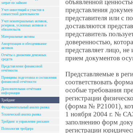
объявленной ценность
затрат по займам
представления докумен
Учет инвестиций и участия в
совместной деятельности
представителя или с 
Учет нематериальных активов,
доставляются представ
резервов, условных активов и
обязательств
представитель пользуе
Материальные активы
доверенностью, котора
Амортизация и обесценивание
активов
представляет лицо, не
Отчёты о движении денежных
прием документов осущ
средств
Представление финансовой
отчётности
Представляемые в ре
Принципы подготовки и составления
соответствовать форм
финансовой отчётности
особые требования пре
Дополнительная отчётнаяя
информация
регистрации физическо
Трейдинг
(форма № Р21001), ко
Фундаментальный анализ рынка
1 ноября 2004 г. № С
Технический анализ рынка
заполнению форм доку
Трейдинг и управление рисками
регистрации юридичес
Психология трейдера