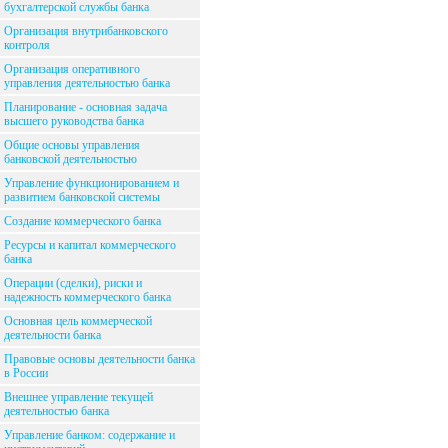
бухгалтерской службы банка
Организация внутрибанковского
контроля
Организация оперативного
управления деятельностью банка
Планирование - основная задача
высшего руководства банка
Общие основы управления
банковской деятельностью
Управление функционированием и
развитием банковской системы
Создание коммерческого банка
Ресурсы и капитал коммерческого
банка
Операции (сделки), риски и
надежность коммерческого банка
Основная цель коммерческой
деятельности банка
Правовые основы деятельности банка
в России
Внешнее управление текущей
деятельностью банка
Управление банком: содержание и