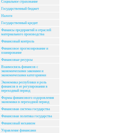
Социальное страхование
Государственный бюджет
Налоги
Государственный кредит
Финансы предприятий и отраслей
материального производства
Финансовый контроль
Финансовое прогнозирование и
планирование
Финансовые ресурсы
Взаимосвязь финансов с
экономическими законами и
экономическими категориями
Экономика республики и роль
финансов в ее регулировании в
переходный период
Формы финансового оздоровления
экономики в переходной период
Финансовая система государства
Финансовая политика государства
Финансовый механизм
Управление финансами