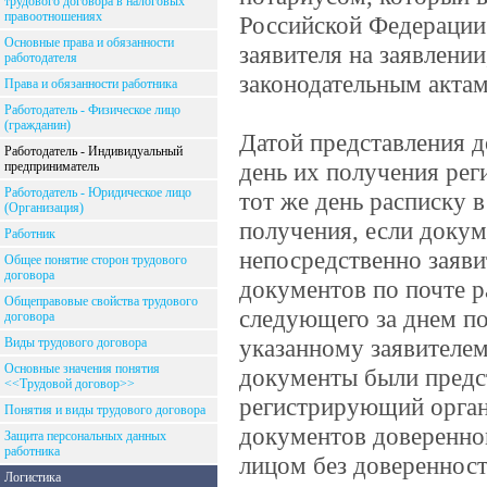
трудового договора в налоговых
правоотношениях
Российской Федерации 
Основные права и обязанности
заявителя на заявлени
работодателя
законодательным акта
Права и обязанности работника
Работодатель - Физическое лицо
(гражданин)
Датой представления д
Работодатель - Индивидуальный
день их получения ре
предприниматель
Работодатель - Юридическое лицо
тот же день расписку 
(Организация)
получения, если доку
Работник
непосредственно заяви
Общее понятие сторон трудового
договора
документов по почте р
Общеправовые свойства трудового
следующего за днем п
договора
указанному заявителем
Виды трудового договора
Основные значения понятия
документы были предс
<<Трудовой договор>>
регистрирующий орган
Понятия и виды трудового договора
документов доверенно
Защита персональных данных
работника
лицом без довереннос
Логистика