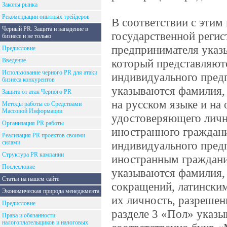
Законы рынка
Рекомендации опытных трейдеров
В соответствии с этим
Черный PR. Защита и нападение в
государственной регис
бизнесе и не только
предпринимателя указ
Предисловие
Введение
который представляютс
Использование черного PR для атаки
индивидуального предп
бизнеса конкурентов
указываются фамилия, 
Защита от атак Черного PR
на русском языке и на
Методы работы со Средствами
Массовой Информации
удостоверяющего личн
Организация PR работы
иностранного граждани
Реализация PR проектов своими
силами
индивидуального пред
Структура PR кампании
иностранным гражданин
Послесловие
указываются фамилия, 
Статьи на нашем сайте
сокращений, латински
Экономическая природа менеджмента
их личность, разрешен
Предисловие
разделе 3 «Пол» указы
Права и обязанности
налогоплательщиков и налоговых