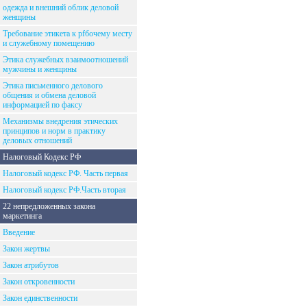
одежда и внешний облик деловой
женщины
Требование этикета к рfбочему месту
и служебному помещению
Этика служебных взаимоотношений
мужчины и женщины
Этика письменного делового
общения и обмена деловой
информацией по факсу
Механизмы внедрения этических
принципов и норм в практику
деловых отношений
Налоговый Кодекс РФ
Налоговый кодекс РФ. Часть первая
Налоговый кодекс РФ.Часть вторая
22 непредложенных закона
маркетинга
Введение
Закон жертвы
Закон атрибутов
Закон откровенности
Закон единственности