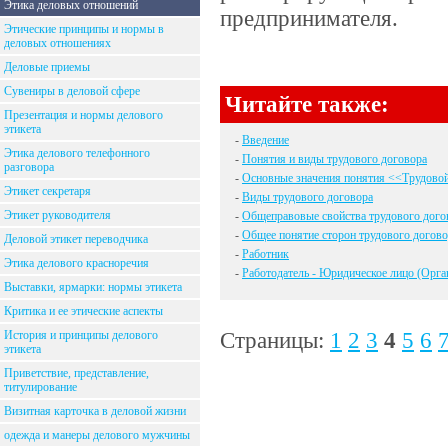
Этика деловых отношений
предпринимателя.
Этические принципы и нормы в
деловых отношениях
Деловые приемы
Сувениры в деловой сфере
Читайте также:
Презентация и нормы делового
этикета
-
Введение
Этика делового телефонного
-
Понятия и виды трудового договора
разговора
-
Основные значения понятия <<Трудово
Этикет секретаря
-
Виды трудового договора
Этикет руководителя
-
Общеправовые свойства трудового дого
-
Общее понятие сторон трудового догово
Деловой этикет переводчика
-
Работник
Этика делового красноречия
-
Работодатель - Юридическое лицо (Орга
Выставки, ярмарки: нормы этикета
Критика и ее этические аспекты
Страницы:
1
2
3
4
5
6
История и принципы делового
этикета
Приветствие, представление,
титулирование
Визитная карточка в деловой жизни
одежда и манеры делового мужчины