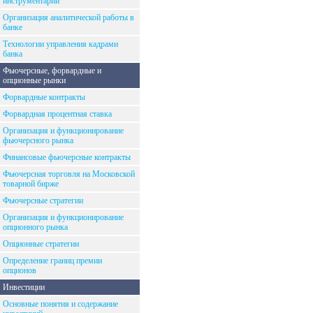
инструментарий
Организация аналитической работы в
банке
Технологии управления кадрами
банка
Фьючерсные, форвардные и
опционные рынки
Форвардные контракты
Форвардная процентная ставка
Организация и функционирование
фьючерсного рынка
Финансовые фьючерсные контракты
Фьючерсная торговля на Московской
товарной бирже
Фьючерсные стратегии
Организация и функционирование
опционного рынка
Опционные стратегии
Определение границ премии
опционов
Инвестиции
Основные понятия и содержание