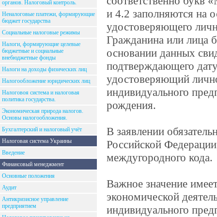
соответственно букв «
органов. Налоговый контроль.
и 4.2 заполняются на 
Неналоговые платежи, формирующие
бюджет государства
удостоверяющего личн
Социальные налоговые режимы
Гражданина или лица б
Налоги, формирующие целевые
основании данных свид
бюджетные и социальные
внебюджетные фонды
подтверждающего дату 
Налоги на доходы физических лиц
удостоверяющий личнос
Налогообложение юридических лиц
индивидуального предп
Налоговоя система и налоговая
политика государства.
рождения.
Экономическая природа налогов.
Основы налогообложения.
В заявлении обязатель
Бухгалтерский и налоговый учёт
Налоговая система Украины
Российской Федерации,
Введение
междугородного кода.
Финансовый менеджмент
Основные положения
Важное значение имеет
Аудит
экономической деятель
Антикризисное управление
предприятием
индивидуального предп