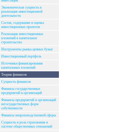
инвестиций
Экономическая сущность и
реализация инвестиционной
деятельности
Состав, содержание и оценка
инвестиционных проектов
Реализация инвестиционных
вложений в капитальное
строительство
Инструменты рынка ценных бумаг
Инвестиционный портфель
Источники финансирования
капитальных вложений
Теория финансов
Сущность финансов
Финансы государственных
предприятий и организаций
Финансы предприятий и организаций
негосударственных форм
собственности
Финансы непроизводственной сферы
Сущность и роль страхования в
системе общественных отношений