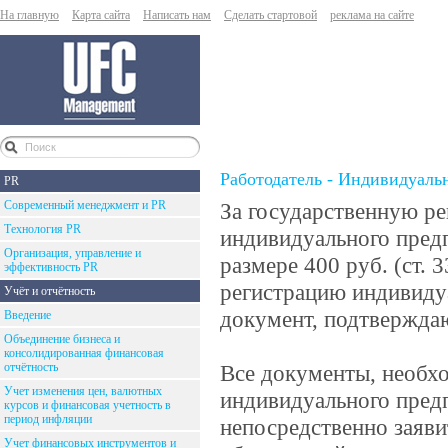
На главную
Карта сайта
Написать нам
Сделать стартовой
реклама на сайте
Работодатель - Индивидуал
PR
Современный менеджмент и PR
За государственную ре
Технология PR
индивидуального пред
Организация, управление и
размере 400 руб. (ст.
эффективность PR
регистрацию индивидуа
Учёт и отчётность
документ, подтвержда
Введение
Объединение бизнеса и
консолидированная финансовая
отчётность
Все документы, необхо
Учет изменения цен, валютных
индивидуального пред
курсов и финансовая учетность в
период инфляции
непосредственно заяв
Учет финансовых инструментов и