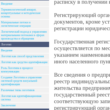
расписку в получении 
Введение
Терминологический аппарат,
концептуальные и методические
Регистрирующий орган 
основы
документов, кроме ус
Материальные потоки и
логистические операции
регистрации юридичес
Логистический подход к управлению
материальными потоками в сферах
производства и обращения
Государственная реги
Логотип
осуществляется по мес
Введение
указанием наименовани
Логотип как способ представления
иного населенного пун
Логотип как средство идентификации
Роль Логотипа в процессе
коммуникации
Все сведения о предпр
Создание Логотипа и управление
реестр индивидуальны
системой средств визуальной
идентификации
жительства предприни
Различные типы логотипов
государственный реес
Логотип как идентификационная
система
соответствующую запис
Заключение
регистрирующий орган