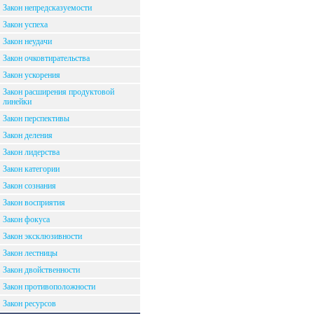
Закон непредсказуемости
Закон успеха
Закон неудачи
Закон очковтирательства
Закон ускорения
Закон расширения продуктовой
линейки
Закон перспективы
Закон деления
Закон лидерства
Закон категории
Закон сознания
Закон восприятия
Закон фокуса
Закон эксклюзивности
Закон лестницы
Закон двойственности
Закон противоположности
Закон ресурсов