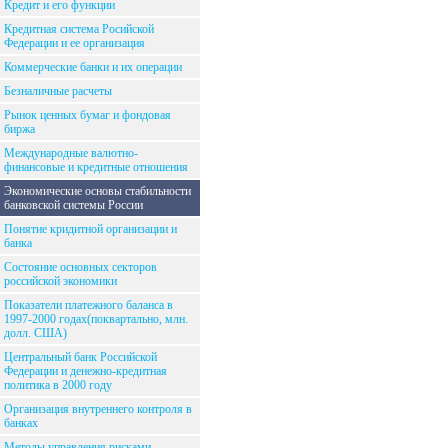
Кредит и его функции
Кредитная система Росийской
Федерации и ее организация
Коммерческие банки и их операции
Безналичные расчеты
Рынок ценных бумаг и фондовая
биржа
Международные валютно-
финансовые и кредитные отношения
Экономические основы стабильности
банковской системы России
Понятие кридитной организации и
банка
Состояние основных секторов
российской экономики
Показатели платежного баланса в
1997-2000 годах(поквартально, млн.
долл. США)
Центральный банк Российской
Федерации и денежно-кредитная
политика в 2000 году
Организация внутреннего контроля в
банках
Методы управления рисками