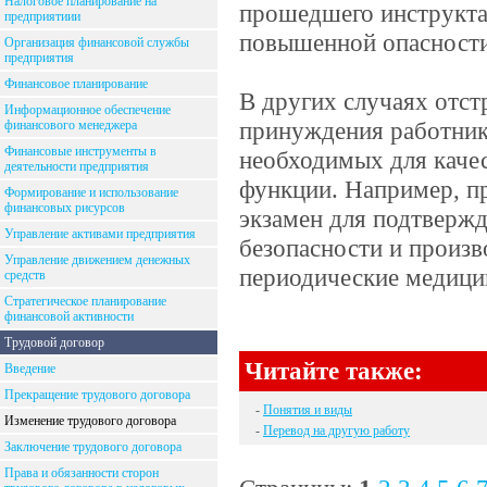
Налоговое планирование на
прошедшего инструктаж
предприятиии
повышенной опасности
Организация финансовой службы
предприятия
Финансовое планирование
В других случаях отст
Информационное обеспечение
принуждения работник
финансового менеджера
Финансовые инструменты в
необходимых для качес
деятельности предприятия
функции. Например, пр
Формирование и использование
финансовых рисурсов
экзамен для подтвержд
Управление активами предприятия
безопасности и произв
Управление движением денежных
периодические медици
средств
Стратегическое планирование
финансовой активности
Трудовой договор
Читайте также:
Введение
Прекращение трудового договора
-
Понятия и виды
Изменение трудового договора
-
Перевод на другую работу
Заключение трудового договора
Права и обязанности сторон