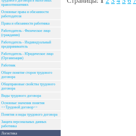
Страницы:
1
2
3
4
5
6
трудового договора в налоговых
правоотношениях
Основные права и обязанности
работодателя
Права и обязанности работника
Работодатель - Физическое лицо
(гражданин)
Работодатель - Индивидуальный
предприниматель
Работодатель - Юридическое лицо
(Организация)
Работник
Общее понятие сторон трудового
договора
Общеправовые свойства трудового
договора
Виды трудового договора
Основные значения понятия
<<Трудовой договор>>
Понятия и виды трудового договора
Защита персональных данных
работника
Логистика