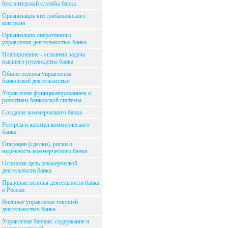
бухгалтерской службы банка
Организация внутрибанковского
контроля
Организация оперативного
управления деятельностью банка
Планирование - основная задача
высшего руководства банка
Общие основы управления
банковской деятельностью
Управление функционированием и
развитием банковской системы
Создание коммерческого банка
Ресурсы и капитал коммерческого
банка
Операции (сделки), риски и
надежность коммерческого банка
Основная цель коммерческой
деятельности банка
Правовые основы деятельности банка
в России
Внешнее управление текущей
деятельностью банка
Управление банком: содержание и