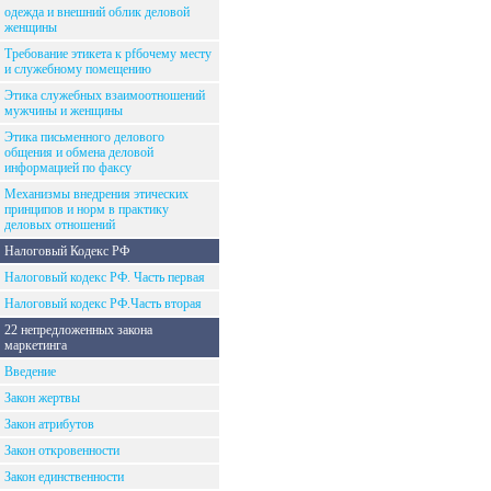
одежда и внешний облик деловой
женщины
Требование этикета к рfбочему месту
и служебному помещению
Этика служебных взаимоотношений
мужчины и женщины
Этика письменного делового
общения и обмена деловой
информацией по факсу
Механизмы внедрения этических
принципов и норм в практику
деловых отношений
Налоговый Кодекс РФ
Налоговый кодекс РФ. Часть первая
Налоговый кодекс РФ.Часть вторая
22 непредложенных закона
маркетинга
Введение
Закон жертвы
Закон атрибутов
Закон откровенности
Закон единственности