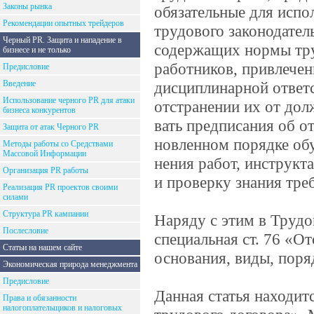
Законы рынка
обязательные для исп
Рекомендации опытных трейдеров
трудового законодател
Черный PR. Защита и нападение в
содержащих нормы тру
бизнесе и не только
работников, привлече
Предисловие
Введение
дисциплинарной ответ
Использование черного PR для атаки
отстранении их от дол
бизнеса конкурентов
вать предписания об о
Защита от атак Черного PR
новленном порядке об
Методы работы со Средствами
Массовой Информации
нения работ, инструкт
Организация PR работы
и проверку знания тре
Реализация PR проектов своими
силами
Структура PR кампании
Наряду с этим в Трудо
Послесловие
специальная ст. 76 «О
Статьи на нашем сайте
основания, виды, поря
Экономическая природа менеджмента
Предисловие
Данная статья находит
Права и обязанности
налогоплательщиков и налоговых