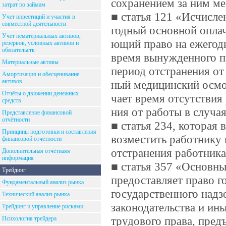
сохранением за ним ме
затрат по займам
■ статья 121 «Исчисле
Учет инвестиций и участия в
совместной деятельности
годный основной оплач
Учет нематериальных активов,
ющий право на ежегод
резервов, условных активов и
обязательств
время вынужденного пр
Материальные активы
период отстранения от
Амортизация и обесценивание
активов
ный медицинский осмот
Отчёты о движении денежных
чает время отсутствия 
средств
ния от работы в случа
Представление финансовой
отчётности
■ статья 234, которая 
Принципы подготовки и составления
возместить работнику 
финансовой отчётности
отстранения работника
Дополнительная отчётнаяя
информация
■ статья 357 «Основны
Трейдинг
предоставляет право 
Фундаментальный анализ рынка
государственного надз
Технический анализ рынка
законодательства и и
Трейдинг и управление рисками
трудового права, пред
Психология трейдера