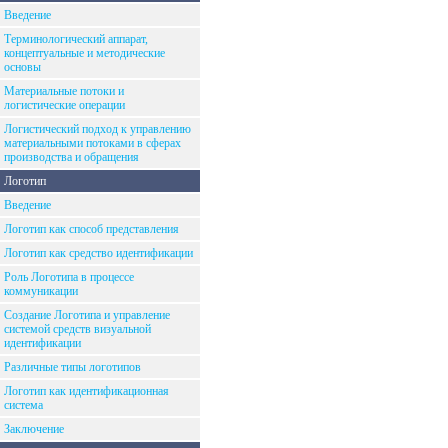
Введение
Терминологический аппарат,
концептуальные и методические
основы
Материальные потоки и
логистические операции
Логистический подход к управлению
материальными потоками в сферах
производства и обращения
Логотип
Введение
Логотип как способ представления
Логотип как средство идентификации
Роль Логотипа в процессе
коммуникации
Создание Логотипа и управление
системой средств визуальной
идентификации
Различные типы логотипов
Логотип как идентификационная
система
Заключение