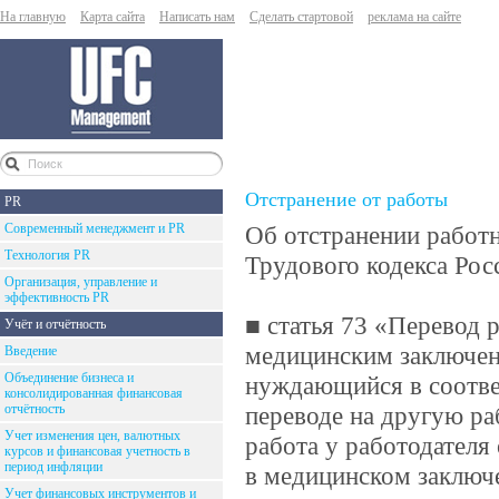
На главную
Карта сайта
Написать нам
Сделать стартовой
реклама на сайте
Отстранение от работы
PR
Современный менеджмент и PR
Об отстранении работн
Технология PR
Трудового кодекса Рос
Организация, управление и
эффективность PR
■ статья 73 «Перевод 
Учёт и отчётность
медицинским заключени
Введение
Объединение бизнеса и
нуждающийся в соотве
консолидированная финансовая
отчётность
переводе на другую ра
Учет изменения цен, валютных
работа у работодателя 
курсов и финансовая учетность в
период инфляции
в медицинском заключе
Учет финансовых инструментов и