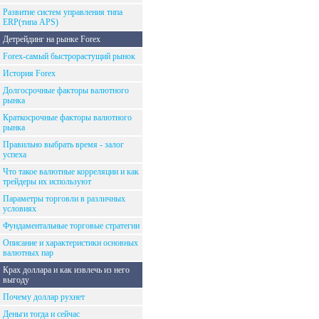
Развитие систем управления типа
ERP(типа APS)
Детрейдинг на рынке Forex
Forex-самый быстрорастущий рынок
История Forex
Долгосрочные факторы валютного
рынка
Краткосрочные факторы валютного
рынка
Правильно выбрать время - залог
успеха
Что такое валютные корреляции и как
трейдеры их используют
Параметры торговли в различных
условиях
Фундаментальные торговые стратегии
Описание и характеристики основных
валютных пар
Крах доллара и как извлечь из него
выгоду
Почему доллар рухнет
Деньги тогда и сейчас