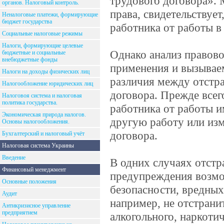
трудового договора». 
органов. Налоговый контроль.
права, свидетельствует
Неналоговые платежи, формирующие
бюджет государства
работника от работы в
Социальные налоговые режимы
Налоги, формирующие целевые
Однако анализ правово
бюджетные и социальные
внебюджетные фонды
применения и вызывае
Налоги на доходы физических лиц
различия между отстр
Налогообложение юридических лиц
договора. Прежде всег
Налоговоя система и налоговая
политика государства.
работника от работы и
Экономическая природа налогов.
другую работу или из
Основы налогообложения.
договора.
Бухгалтерский и налоговый учёт
Налоговая система Украины
Введение
В одних случаях отстр
Финансовый менеджмент
предупреждения возмо
Основные положения
безопасности, вредных
Аудит
например, не отстрани
Антикризисное управление
предприятием
алкогольного, наркоти