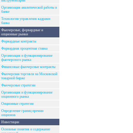
инструментарий
Организация аналитической работы в
банке
Технологии управления кадрами
банка
Фьючерсные, форвардные и
опционные рынки
Форвардные контракты
Форвардная процентная ставка
Организация и функционирование
фьючерсного рынка
Финансовые фьючерсные контракты
Фьючерсная торговля на Московской
товарной бирже
Фьючерсные стратегии
Организация и функционирование
опционного рынка
Опционные стратегии
Определение границ премии
опционов
Инвестиции
Основные понятия и содержание