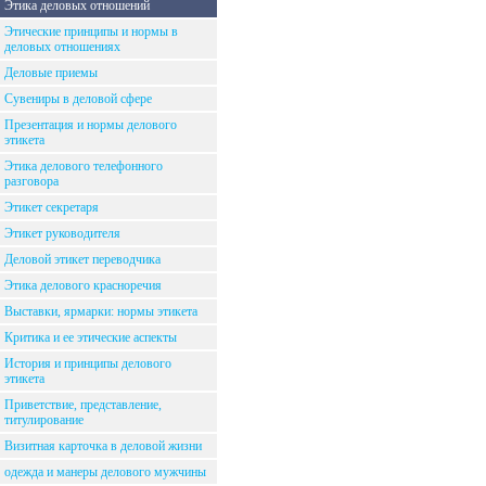
Этика деловых отношений
Этические принципы и нормы в
деловых отношениях
Деловые приемы
Сувениры в деловой сфере
Презентация и нормы делового
этикета
Этика делового телефонного
разговора
Этикет секретаря
Этикет руководителя
Деловой этикет переводчика
Этика делового красноречия
Выставки, ярмарки: нормы этикета
Критика и ее этические аспекты
История и принципы делового
этикета
Приветствие, представление,
титулирование
Визитная карточка в деловой жизни
одежда и манеры делового мужчины