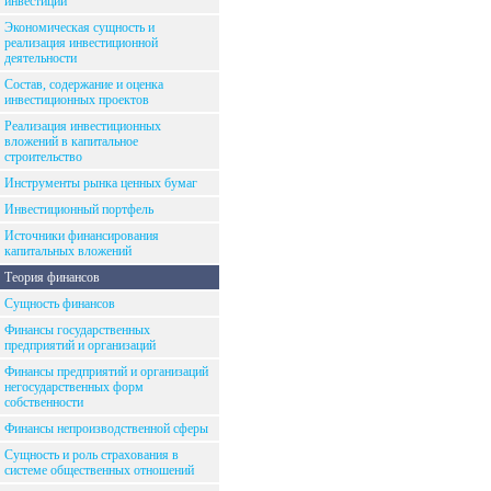
инвестиций
Экономическая сущность и
реализация инвестиционной
деятельности
Состав, содержание и оценка
инвестиционных проектов
Реализация инвестиционных
вложений в капитальное
строительство
Инструменты рынка ценных бумаг
Инвестиционный портфель
Источники финансирования
капитальных вложений
Теория финансов
Сущность финансов
Финансы государственных
предприятий и организаций
Финансы предприятий и организаций
негосударственных форм
собственности
Финансы непроизводственной сферы
Сущность и роль страхования в
системе общественных отношений