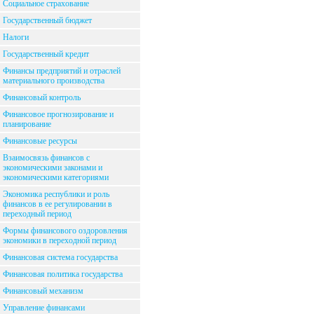
Социальное страхование
Государственный бюджет
Налоги
Государственный кредит
Финансы предприятий и отраслей
материального производства
Финансовый контроль
Финансовое прогнозирование и
планирование
Финансовые ресурсы
Взаимосвязь финансов с
экономическими законами и
экономическими категориями
Экономика республики и роль
финансов в ее регулировании в
переходный период
Формы финансового оздоровления
экономики в переходной период
Финансовая система государства
Финансовая политика государства
Финансовый механизм
Управление финансами