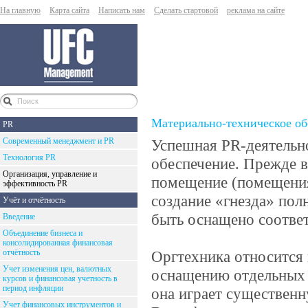
На главную
Карта сайта
Написать нам
Сделать стартовой
реклама на сайте
Материально-техническое об
PR
Современный менеджмент и PR
Успешная PR-деятельно
Технология PR
обеспечение. Прежде в
Организация, управление и
помещение (помещения
эффективность PR
создание «гнезда» по
Учёт и отчётность
быть оснащено соотве
Введение
Объединение бизнеса и
консолидированная финансовая
отчётность
Оргтехника относится 
Учет изменения цен, валютных
оснащению отдельных 
курсов и финансовая учетность в
период инфляции
она играет существенн
Учет финансовых инструментов и