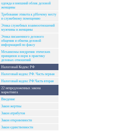
одежда и внешний облик деловой
женщины
Требование этикета к рfбочему месту
и служебному помещению
Этика служебных взаимоотношений
мужчины и женщины
Этика письменного делового
общения и обмена деловой
информацией по факсу
Механизмы внедрения этических
принципов и норм в практику
деловых отношений
Налоговый Кодекс РФ
Налоговый кодекс РФ. Часть первая
Налоговый кодекс РФ.Часть вторая
22 непредложенных закона
маркетинга
Введение
Закон жертвы
Закон атрибутов
Закон откровенности
Закон единственности