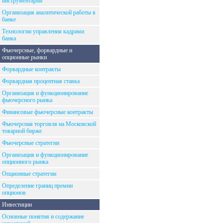
инструментарий
Организация аналитической работы в
банке
Технологии управления кадрами
банка
Фьючерсные, форвардные и
опционные рынки
Форвардные контракты
Форвардная процентная ставка
Организация и функционирование
фьючерсного рынка
Финансовые фьючерсные контракты
Фьючерсная торговля на Московской
товарной бирже
Фьючерсные стратегии
Организация и функционирование
опционного рынка
Опционные стратегии
Определение границ премии
опционов
Инвестиции
Основные понятия и содержание