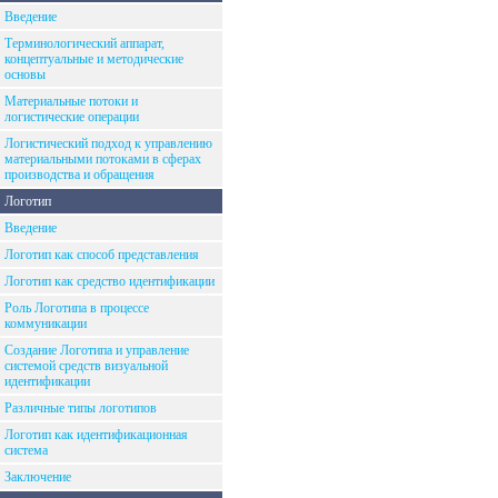
Введение
Терминологический аппарат,
концептуальные и методические
основы
Материальные потоки и
логистические операции
Логистический подход к управлению
материальными потоками в сферах
производства и обращения
Логотип
Введение
Логотип как способ представления
Логотип как средство идентификации
Роль Логотипа в процессе
коммуникации
Создание Логотипа и управление
системой средств визуальной
идентификации
Различные типы логотипов
Логотип как идентификационная
система
Заключение