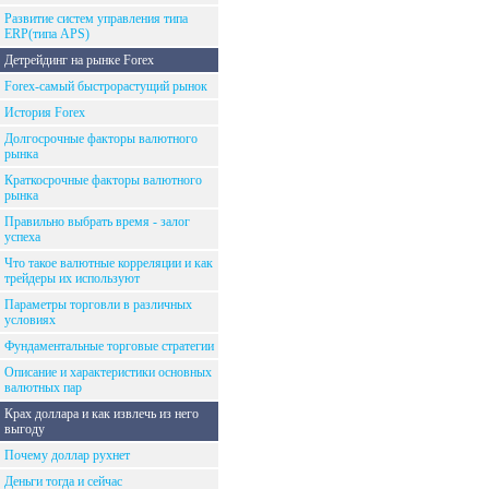
Развитие систем управления типа
ERP(типа APS)
Детрейдинг на рынке Forex
Forex-самый быстрорастущий рынок
История Forex
Долгосрочные факторы валютного
рынка
Краткосрочные факторы валютного
рынка
Правильно выбрать время - залог
успеха
Что такое валютные корреляции и как
трейдеры их используют
Параметры торговли в различных
условиях
Фундаментальные торговые стратегии
Описание и характеристики основных
валютных пар
Крах доллара и как извлечь из него
выгоду
Почему доллар рухнет
Деньги тогда и сейчас