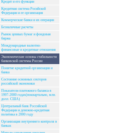
Кредит и его функции
Кредитная система Росийской
Федерации и ее организация
Коммерческие банки и их операции
Безналичные расчеты
Рынок ценных бумаг и фондовая
биржа
Международные валютно-
финансовые и кредитные отношения
Экономические основы стабильности
банковской системы России
Понятие кридитной организации и
банка
Состояние основных секторов
российской экономики
Показатели платежного баланса в
1997-2000 годах(поквартально, млн.
долл. США)
Центральный банк Российской
Федерации и денежно-кредитная
политика в 2000 году
Организация внутреннего контроля в
банках
Методы управления рисками