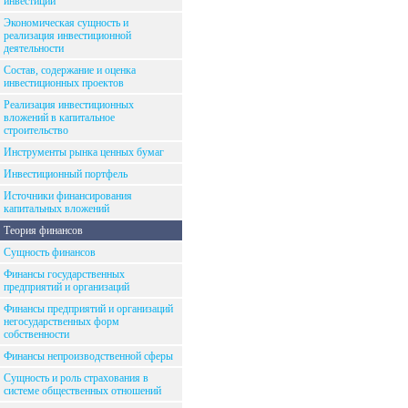
инвестиций
Экономическая сущность и
реализация инвестиционной
деятельности
Состав, содержание и оценка
инвестиционных проектов
Реализация инвестиционных
вложений в капитальное
строительство
Инструменты рынка ценных бумаг
Инвестиционный портфель
Источники финансирования
капитальных вложений
Теория финансов
Сущность финансов
Финансы государственных
предприятий и организаций
Финансы предприятий и организаций
негосударственных форм
собственности
Финансы непроизводственной сферы
Сущность и роль страхования в
системе общественных отношений