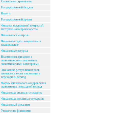
Социальное страхование
Государственный бюджет
Налоги
Государственный кредит
Финансы предприятий и отраслей
материального производства
Финансовый контроль
Финансовое прогнозирование и
планирование
Финансовые ресурсы
Взаимосвязь финансов с
экономическими законами и
экономическими категориями
Экономика республики и роль
финансов в ее регулировании в
переходный период
Формы финансового оздоровления
экономики в переходной период
Финансовая система государства
Финансовая политика государства
Финансовый механизм
Управление финансами