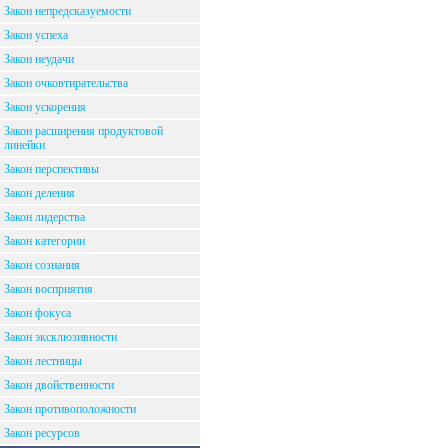
Закон непредсказуемости
Закон успеха
Закон неудачи
Закон очковтирательства
Закон ускорения
Закон расширения продуктовой
линейки
Закон перспективы
Закон деления
Закон лидерства
Закон категории
Закон сознания
Закон восприятия
Закон фокуса
Закон эксклюзивности
Закон лестницы
Закон двойственности
Закон противоположности
Закон ресурсов