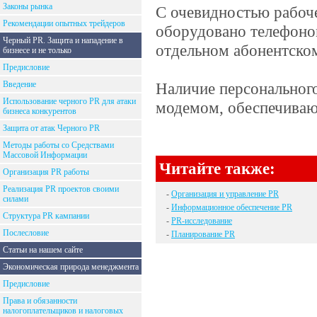
Законы рынка
С очевидностью рабоч
Рекомендации опытных трейдеров
оборудовано телефоно
Черный PR. Защита и нападение в
отдельном абонентско
бизнесе и не только
Предисловие
Введение
Наличие персонального
Использование черного PR для атаки
модемом, обеспечиваю
бизнеса конкурентов
Защита от атак Черного PR
Методы работы со Средствами
Массовой Информации
Читайте также:
Организация PR работы
Реализация PR проектов своими
-
Организация и управление PR
силами
-
Информационное обеспечение PR
Структура PR кампании
-
PR-исследование
Послесловие
-
Планирование PR
Статьи на нашем сайте
Экономическая природа менеджмента
Предисловие
Права и обязанности
налогоплательщиков и налоговых