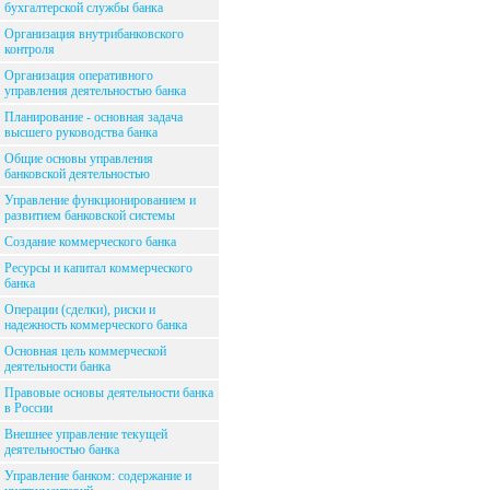
бухгалтерской службы банка
Организация внутрибанковского
контроля
Организация оперативного
управления деятельностью банка
Планирование - основная задача
высшего руководства банка
Общие основы управления
банковской деятельностью
Управление функционированием и
развитием банковской системы
Создание коммерческого банка
Ресурсы и капитал коммерческого
банка
Операции (сделки), риски и
надежность коммерческого банка
Основная цель коммерческой
деятельности банка
Правовые основы деятельности банка
в России
Внешнее управление текущей
деятельностью банка
Управление банком: содержание и