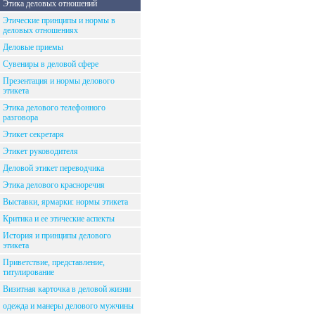
Этика деловых отношений
Этические принципы и нормы в
деловых отношениях
Деловые приемы
Сувениры в деловой сфере
Презентация и нормы делового
этикета
Этика делового телефонного
разговора
Этикет секретаря
Этикет руководителя
Деловой этикет переводчика
Этика делового красноречия
Выставки, ярмарки: нормы этикета
Критика и ее этические аспекты
История и принципы делового
этикета
Приветствие, представление,
титулирование
Визитная карточка в деловой жизни
одежда и манеры делового мужчины