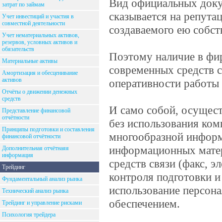
Вид официальных доку
затрат по займам
сказывается на репут
Учет инвестиций и участия в
совместной деятельности
создаваемого ею собст
Учет нематериальных активов,
резервов, условных активов и
обязательств
Поэтому наличие в фи
Материальные активы
современных средств с
Амортизация и обесценивание
активов
оперативности работы 
Отчёты о движении денежных
средств
И само собой, осущес
Представление финансовой
отчётности
без использования ком
Принципы подготовки и составления
многообразной информ
финансовой отчётности
информационных матер
Дополнительная отчётнаяя
информация
средств связи (факс, 
Трейдинг
контроля подготовки и
Фундаментальный анализ рынка
использование персон
Технический анализ рынка
обеспечением.
Трейдинг и управление рисками
Психология трейдера